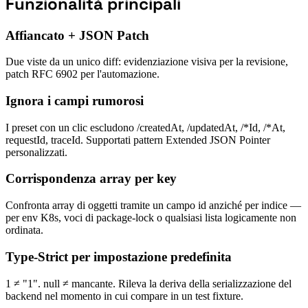
Funzionalità principali
Affiancato + JSON Patch
Due viste da un unico diff: evidenziazione visiva per la revisione,
patch RFC 6902 per l'automazione.
Ignora i campi rumorosi
I preset con un clic escludono /createdAt, /updatedAt, /*Id, /*At,
requestId, traceId. Supportati pattern Extended JSON Pointer
personalizzati.
Corrispondenza array per key
Confronta array di oggetti tramite un campo id anziché per indice —
per env K8s, voci di package-lock o qualsiasi lista logicamente non
ordinata.
Type-Strict per impostazione predefinita
1 ≠ "1". null ≠ mancante. Rileva la deriva della serializzazione del
backend nel momento in cui compare in un test fixture.