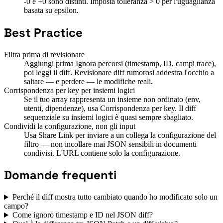
-0 e +0 sono distinti. Imposta tolleranza > 0 per l'uguaglianza
basata su epsilon.
Best Practice
Filtra prima di revisionare
Aggiungi prima Ignora percorsi (timestamp, ID, campi trace),
poi leggi il diff. Revisionare diff rumorosi addestra l'occhio a
saltare — e perdere — le modifiche reali.
Corrispondenza per key per insiemi logici
Se il tuo array rappresenta un insieme non ordinato (env,
utenti, dipendenze), usa Corrispondenza per key. Il diff
sequenziale su insiemi logici è quasi sempre sbagliato.
Condividi la configurazione, non gli input
Usa Share Link per inviare a un collega la configurazione del
filtro — non incollare mai JSON sensibili in documenti
condivisi. L'URL contiene solo la configurazione.
Domande frequenti
Perché il diff mostra tutto cambiato quando ho modificato solo un
campo?
Come ignoro timestamp e ID nel JSON diff?