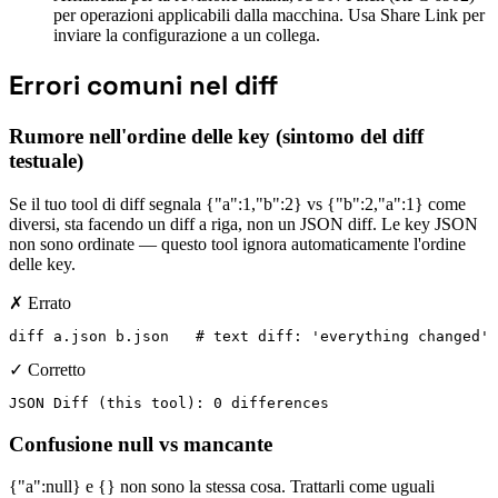
per operazioni applicabili dalla macchina. Usa Share Link per
inviare la configurazione a un collega.
Errori comuni nel diff
Rumore nell'ordine delle key (sintomo del diff
testuale)
Se il tuo tool di diff segnala {"a":1,"b":2} vs {"b":2,"a":1} come
diversi, sta facendo un diff a riga, non un JSON diff. Le key JSON
non sono ordinate — questo tool ignora automaticamente l'ordine
delle key.
✗ Errato
diff a.json b.json   # text diff: 'everything changed'
✓ Corretto
JSON Diff (this tool): 0 differences
Confusione null vs mancante
{"a":null} e {} non sono la stessa cosa. Trattarli come uguali