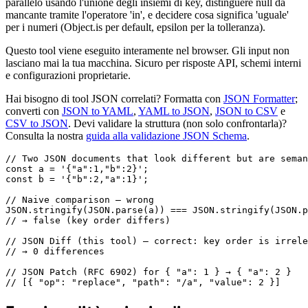
parallelo usando l'unione degli insiemi di key, distinguere null da
mancante tramite l'operatore 'in', e decidere cosa significa 'uguale'
per i numeri (Object.is per default, epsilon per la tolleranza).
Questo tool viene eseguito interamente nel browser. Gli input non
lasciano mai la tua macchina. Sicuro per risposte API, schemi interni
e configurazioni proprietarie.
Hai bisogno di tool JSON correlati? Formatta con
JSON Formatter
;
converti con
JSON to YAML
,
YAML to JSON
,
JSON to CSV
e
CSV to JSON
. Devi validare la struttura (non solo confrontarla)?
Consulta la nostra
guida alla validazione JSON Schema
.
// Two JSON documents that look different but are seman
const a = '{"a":1,"b":2}';

const b = '{"b":2,"a":1}';

// Naive comparison — wrong

JSON.stringify(JSON.parse(a)) === JSON.stringify(JSON.p
// → false (key order differs)

// JSON Diff (this tool) — correct: key order is irrele
// → 0 differences

// JSON Patch (RFC 6902) for { "a": 1 } → { "a": 2 }

// [{ "op": "replace", "path": "/a", "value": 2 }]