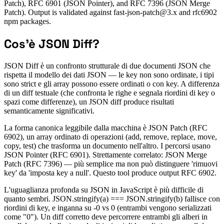
Patch), RFC 6901 (JSON Pointer), and RFC 7396 (JSON Merge
Patch). Output is validated against fast-json-patch@3.x and rfc6902
npm packages.
Cos'è JSON Diff?
JSON Diff è un confronto strutturale di due documenti JSON che
rispetta il modello dei dati JSON — le key non sono ordinate, i tipi
sono strict e gli array possono essere ordinati o con key. A differenza
di un diff testuale (che confronta le righe e segnala riordini di key o
spazi come differenze), un JSON diff produce risultati
semanticamente significativi.
La forma canonica leggibile dalla macchina è JSON Patch (RFC
6902), un array ordinato di operazioni (add, remove, replace, move,
copy, test) che trasforma un documento nell'altro. I percorsi usano
JSON Pointer (RFC 6901). Strettamente correlato: JSON Merge
Patch (RFC 7396) — più semplice ma non può distinguere 'rimuovi
key' da 'imposta key a null'. Questo tool produce output RFC 6902.
L'uguaglianza profonda su JSON in JavaScript è più difficile di
quanto sembri. JSON.stringify(a) === JSON.stringify(b) fallisce con
riordini di key, e inganna su -0 vs 0 (entrambi vengono serializzati
come "0"). Un diff corretto deve percorrere entrambi gli alberi in