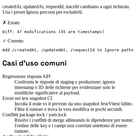
createdAt, updatedAt, requestId, traceId cambiano a ogni richiesta.
Usa i preset Ignora percorsi per escluderli.
✗ Errato
Diff: 47 modifications (45 are timestamps)
✓ Corretto
Add /createdAt, /updatedAt, /requestId to Ignore paths 
Casi d'uso comuni
Regressione risposta API
Confronta le risposte di staging e produzione; ignora
timestamp e ID delle richieste per evidenziare solo le
modifiche significative al payload.
Errori nei test snapshot CI
Incolla il reale vs il previsto da uno snapshot Jest/Vitest fallito.
Filtra il rumore e trova la vera modifica in pochi secondi.
Conflitti package-lock / yarn.lock
Risolvi i conflitti di merge allineando le dipendenze per nome;
l'ordine delle key e i campi non correlati smettono di essere
rumore.