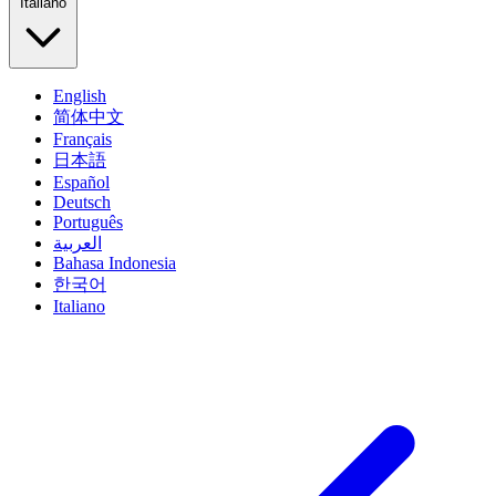
Italiano
English
简体中文
Français
日本語
Español
Deutsch
Português
العربية
Bahasa Indonesia
한국어
Italiano