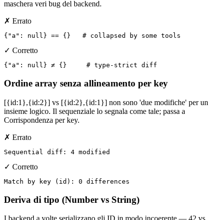
maschera veri bug del backend.
✗ Errato
{"a": null} == {}   # collapsed by some tools
✓ Corretto
{"a": null} ≠ {}     # type-strict diff
Ordine array senza allineamento per key
[{id:1},{id:2}] vs [{id:2},{id:1}] non sono 'due modifiche' per un
insieme logico. Il sequenziale lo segnala come tale; passa a
Corrispondenza per key.
✗ Errato
Sequential diff: 4 modified
✓ Corretto
Match by key (id): 0 differences
Deriva di tipo (Number vs String)
I backend a volte serializzano gli ID in modo incoerente — 42 vs