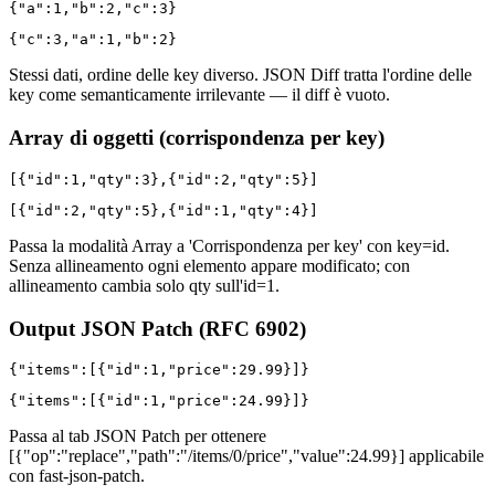
{"a":1,"b":2,"c":3}
{"c":3,"a":1,"b":2}
Stessi dati, ordine delle key diverso. JSON Diff tratta l'ordine delle
key come semanticamente irrilevante — il diff è vuoto.
Array di oggetti (corrispondenza per key)
[{"id":1,"qty":3},{"id":2,"qty":5}]
[{"id":2,"qty":5},{"id":1,"qty":4}]
Passa la modalità Array a 'Corrispondenza per key' con key=id.
Senza allineamento ogni elemento appare modificato; con
allineamento cambia solo qty sull'id=1.
Output JSON Patch (RFC 6902)
{"items":[{"id":1,"price":29.99}]}
{"items":[{"id":1,"price":24.99}]}
Passa al tab JSON Patch per ottenere
[{"op":"replace","path":"/items/0/price","value":24.99}] applicabile
con fast-json-patch.