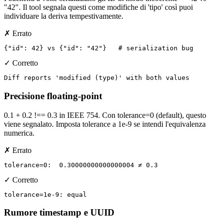
"42". Il tool segnala questi come modifiche di 'tipo' così puoi
individuare la deriva tempestivamente.
✗ Errato
{"id": 42} vs {"id": "42"}   # serialization bug
✓ Corretto
Diff reports 'modified (type)' with both values
Precisione floating-point
0.1 + 0.2 !== 0.3 in IEEE 754. Con tolerance=0 (default), questo
viene segnalato. Imposta tolerance a 1e-9 se intendi l'equivalenza
numerica.
✗ Errato
tolerance=0:  0.30000000000000004 ≠ 0.3
✓ Corretto
tolerance=1e-9: equal
Rumore timestamp e UUID