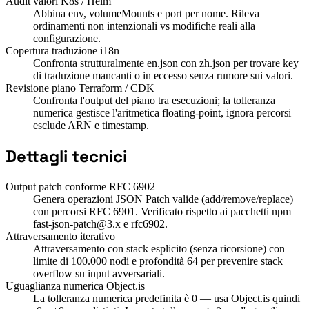
Audit valori K8s / Helm
Abbina env, volumeMounts e port per nome. Rileva
ordinamenti non intenzionali vs modifiche reali alla
configurazione.
Copertura traduzione i18n
Confronta strutturalmente en.json con zh.json per trovare key
di traduzione mancanti o in eccesso senza rumore sui valori.
Revisione piano Terraform / CDK
Confronta l'output del piano tra esecuzioni; la tolleranza
numerica gestisce l'aritmetica floating-point, ignora percorsi
esclude ARN e timestamp.
Dettagli tecnici
Output patch conforme RFC 6902
Genera operazioni JSON Patch valide (add/remove/replace)
con percorsi RFC 6901. Verificato rispetto ai pacchetti npm
fast-json-patch@3.x e rfc6902.
Attraversamento iterativo
Attraversamento con stack esplicito (senza ricorsione) con
limite di 100.000 nodi e profondità 64 per prevenire stack
overflow su input avversariali.
Uguaglianza numerica Object.is
La tolleranza numerica predefinita è 0 — usa Object.is quindi