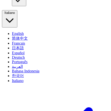
Italiano
English
简体中文
Français
日本語
Español
Deutsch
Português
العربية
Bahasa Indonesia
한국어
Italiano