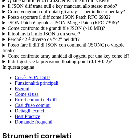
Qual è la differenza tra JSON Patch e un diff visivo?
Il JSON diff tratta null e key mancanti allo stesso modo?
Come vengono confrontati gli array — per indice o per key?
Posso esportare il diff come JSON Patch RFC 6902?
JSON Patch è uguale a JSON Merge Patch (RFC 7396)?
Come confronto due grandi file JSON (>10 MB)?
Il tool invia il mio JSON a un server?
Perché 42 è diverso da "42" nel diff?
Posso fare il diff di JSON con commenti (JSONC) o virgole
finali?
Come confronto array annidati di oggetti per una key come id?
Il diff gestisce la precisione floating-point (0.1 + 0.2)?
In questa pagina
Cos'è JSON Diff?
Funzionalità principali
Esempi
Come si usa
Errori comuni nel diff
Casi d'uso comuni
Dettagli tecnici
Best Practice
Domande frequenti
Strumenti correlati