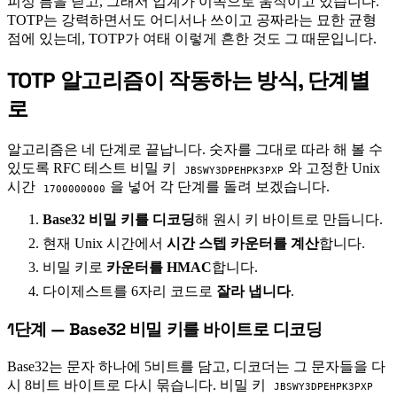
피싱 틈을 닫고, 그래서 업계가 이쪽으로 움직이고 있습니다.
TOTP는 강력하면서도 어디서나 쓰이고 공짜라는 묘한 균형
점에 있는데, TOTP가 여태 이렇게 흔한 것도 그 때문입니다.
TOTP 알고리즘이 작동하는 방식, 단계별
#
로
알고리즘은 네 단계로 끝납니다. 숫자를 그대로 따라 해 볼 수
있도록 RFC 테스트 비밀 키
와 고정한 Unix
JBSWY3DPEHPK3PXP
시간
을 넣어 각 단계를 돌려 보겠습니다.
1700000000
Base32 비밀 키를 디코딩
해 원시 키 바이트로 만듭니다.
현재 Unix 시간에서
시간 스텝 카운터를 계산
합니다.
비밀 키로
카운터를 HMAC
합니다.
다이제스트를 6자리 코드로
잘라 냅니다
.
1단계 — Base32 비밀 키를 바이트로 디코딩
#
Base32는 문자 하나에 5비트를 담고, 디코더는 그 문자들을 다
시 8비트 바이트로 다시 묶습니다. 비밀 키
JBSWY3DPEHPK3PXP