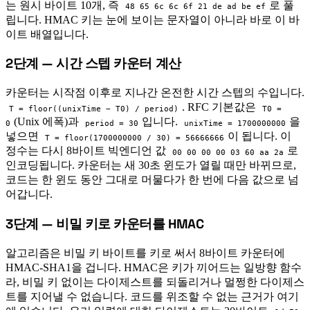
는 원시 바이트 10개, 즉
로 풀
48 65 6c 6c 6f 21 de ad be ef
립니다. HMAC 키는 눈에 보이는 문자열이 아니라 바로 이 바
이트 배열입니다.
2단계 — 시간 스텝 카운터 계산
#
카운터는 시작점 이후로 지나간 온전한 시간 스텝의 수입니다.
. RFC 기본값은
T = floor((unixTime − T0) / period)
T0 =
(Unix 에폭)과
입니다.
을
0
period = 30
unixTime = 1700000000
넣으면
이 됩니다. 이
T = floor(1700000000 / 30) = 56666666
정수는 다시 8바이트 빅엔디언 값
로
00 00 00 00 03 60 aa 2a
인코딩됩니다. 카운터는 새 30초 윈도가 열릴 때만 바뀌므로,
코드는 한 윈도 동안 그대로 머물다가 한 번에 다음 값으로 넘
어갑니다.
3단계 — 비밀 키로 카운터를 HMAC
#
알고리즘은 비밀 키 바이트를 키로 써서 8바이트 카운터에
HMAC-SHA1을 겁니다. HMAC은 키가 끼어드는 일방향 함수
라, 비밀 키 없이는 다이제스트를 되돌리거나 멀쩡한 다이제스
트를 지어낼 수 없습니다. 코드를 위조할 수 없는 근거가 여기