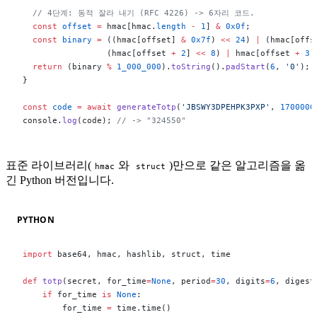
  // 4단계: 동적 잘라 내기 (RFC 4226) -> 6자리 코드.
  const
 offset
 =
 hmac[hmac.
length
 -
 1
] 
&
 0x0f
;
  const
 binary
 =
 ((hmac[offset] 
&
 0x7f
) 
<<
 24
) 
|
 (hmac[offs
                 (hmac[offset 
+
 2
] 
<<
 8
) 
|
 hmac[offset 
+
 3
]
  return
 (binary 
%
 1_000_000
).
toString
().
padStart
(
6
, 
'0'
);
}
const
 code
 =
 await
 generateTotp
(
'JBSWY3DPEHPK3PXP'
, 
1700000
console.
log
(code); 
// -> "324550"
표준 라이브러리(
와
)만으로 같은 알고리즘을 옮
hmac
struct
긴 Python 버전입니다.
PYTHON
import
 base64, hmac, hashlib, struct, time
def
 totp
(secret, for_time
=
None
, period
=
30
, digits
=
6
, digest
    if
 for_time 
is
 None
:
        for_time 
=
 time.time()