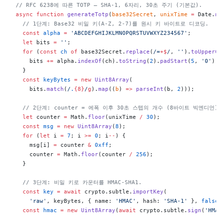
// RFC 6238에 따른 TOTP — SHA-1, 6자리, 30초 주기 (기본값).
async
 function
 generateTotp
(
base32Secret
, 
unixTime
 =
 Date.
n
  // 1단계: Base32 비밀 키(A-Z, 2-7)를 원시 키 바이트로 디코딩.
  const
 alpha
 =
 'ABCDEFGHIJKLMNOPQRSTUVWXYZ234567'
;
  let
 bits 
=
 ''
;
  for
 (
const
 ch
 of
 base32Secret.
replace
(
/
=
+$
/
, 
''
).
toUpperC
    bits 
+=
 alpha.
indexOf
(ch).
toString
(
2
).
padStart
(
5
, 
'0'
);
  }
  const
 keyBytes
 =
 new
 Uint8Array
(
    bits.
match
(
/
.
{8}
/
g
).
map
((
b
) 
=>
 parseInt
(b, 
2
)));
  // 2단계: counter = 에폭 이후 30초 스텝의 개수 (8바이트 빅엔디언)
  let
 counter 
=
 Math.
floor
(unixTime 
/
 30
);
  const
 msg
 =
 new
 Uint8Array
(
8
);
  for
 (
let
 i 
=
 7
; i 
>=
 0
; i
--
) {
    msg[i] 
=
 counter 
&
 0xff
;
    counter 
=
 Math.
floor
(counter 
/
 256
);
  }
  // 3단계: 비밀 키로 카운터를 HMAC-SHA1.
  const
 key
 =
 await
 crypto.subtle.
importKey
(
    'raw'
, keyBytes, { name: 
'HMAC'
, hash: 
'SHA-1'
 }, 
false
  const
 hmac
 =
 new
 Uint8Array
(
await
 crypto.subtle.
sign
(
'HMA