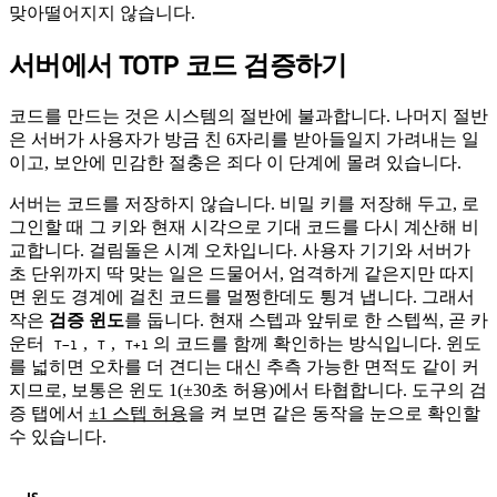
맞아떨어지지 않습니다.
서버에서 TOTP 코드 검증하기
#
코드를 만드는 것은 시스템의 절반에 불과합니다. 나머지 절반
은 서버가 사용자가 방금 친 6자리를 받아들일지 가려내는 일
이고, 보안에 민감한 절충은 죄다 이 단계에 몰려 있습니다.
서버는 코드를 저장하지 않습니다. 비밀 키를 저장해 두고, 로
그인할 때 그 키와 현재 시각으로 기대 코드를 다시 계산해 비
교합니다. 걸림돌은 시계 오차입니다. 사용자 기기와 서버가
초 단위까지 딱 맞는 일은 드물어서, 엄격하게 같은지만 따지
면 윈도 경계에 걸친 코드를 멀쩡한데도 튕겨 냅니다. 그래서
작은
검증 윈도
를 둡니다. 현재 스텝과 앞뒤로 한 스텝씩, 곧 카
운터
,
,
의 코드를 함께 확인하는 방식입니다. 윈도
T−1
T
T+1
를 넓히면 오차를 더 견디는 대신 추측 가능한 면적도 같이 커
지므로, 보통은 윈도 1(±30초 허용)에서 타협합니다. 도구의 검
증 탭에서
±1 스텝 허용
을 켜 보면 같은 동작을 눈으로 확인할
수 있습니다.