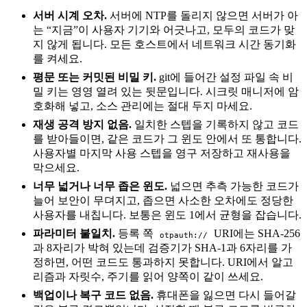
서버 시계 오차.
서버에 NTP를 돌리지 않으면 서버가 아
는 “지금”이 사용자 기기와 어긋나고, 모두의 코드가 맞
지 않게 됩니다. 모든 호스트에서 네트워크 시간 동기화
를 켜세요.
평문 또는 커밋된 비밀 키.
git에 들어간 설정 파일 속 비
밀 키는 영영 열려 있는 뒷문입니다. 시크릿 매니저에 암
호화해 넣고, 소스 관리에는 절대 두지 마세요.
재생 공격 방지 없음.
일치한 스텝을 기록하지 않고 코드
를 받아들이면, 같은 코드가 그 윈도 안에서 또 통합니다.
사용자별 마지막 사용 스텝을 영구 저장하고 재사용을
막으세요.
너무 넓거나 너무 좁은 윈도.
넓으면 추측 가능한 코드가
늘어 보안이 무뎌지고, 좁으면 사소한 오차에도 정당한
사용자를 내칩니다. 보통은 윈도 1에서 균형을 잡습니다.
파라미터 불일치.
등록 쪽
URI에는 SHA-256
otpauth://
과 8자리가 박혀 있는데 검증기가 SHA-1과 6자리를 가
정하면, 어떤 코드도 통과하지 못합니다. URI에서 알고
리즘과 자릿수, 주기를 읽어 양쪽이 같이 쓰세요.
백업이나 복구 코드 없음.
휴대폰을 잃으면 다시 들어갈