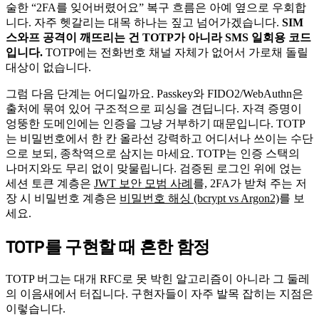
술한 “2FA를 잊어버렸어요” 복구 흐름은 아예 옆으로 우회합
니다. 자주 헷갈리는 대목 하나는 짚고 넘어가겠습니다.
SIM
스와프 공격이 깨뜨리는 건 TOTP가 아니라 SMS 일회용 코드
입니다.
TOTP에는 전화번호 채널 자체가 없어서 가로채 돌릴
대상이 없습니다.
그럼 다음 단계는 어디일까요. Passkey와 FIDO2/WebAuthn은
출처에 묶여 있어 구조적으로 피싱을 견딥니다. 자격 증명이
엉뚱한 도메인에는 인증을 그냥 거부하기 때문입니다. TOTP
는 비밀번호에서 한 칸 올라선 강력하고 어디서나 쓰이는 수단
으로 보되, 종착역으로 삼지는 마세요. TOTP는 인증 스택의
나머지와도 무리 없이 맞물립니다. 검증된 로그인 위에 얹는
세션 토큰 계층은
JWT 보안 모범 사례
를, 2FA가 받쳐 주는 저
장 시 비밀번호 계층은
비밀번호 해싱 (bcrypt vs Argon2)
를 보
세요.
TOTP를 구현할 때 흔한 함정
#
TOTP 버그는 대개 RFC로 못 박힌 알고리즘이 아니라 그 둘레
의 이음새에서 터집니다. 구현자들이 자주 발목 잡히는 지점은
이렇습니다.