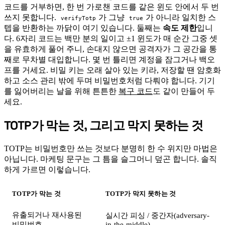
코드를 거부하면, 한 번 가로챈 코드를 같은 윈도 안에서 두 번
쓰지 못합니다.
가 그냥
가 아니라 일치한 스
verifyTotp
true
텝을 반환하는 까닭이 여기 있습니다. 둘째는
속도 제한
입니
다. 6자리 코드는 백만 분의 일이고 ±1 윈도가 매 순간 그중 셋
을 유효하게 풀어 주니, 손대지 않으면 공격자가 그 공간을 통
째로 무차별 대입합니다. 몇 번 틀리면 계정을 잠그거나 백오
프를 거세요. 비밀 키는 오래 살아 있는 키라, 저장할 땐 암호화
하고 소스 관리 밖에 두며 비밀번호처럼 다뤄야 합니다. 기기
를 잃어버리는 날을 위해 튼튼한
복구 코드
도 같이 만들어 두
세요.
TOTP가 막는 것, 그리고 막지 못하는 것
#
TOTP는 비밀번호만 쓰는 것보다 분명히 한 수 위지만 마법은
아닙니다. 마케팅 문구는 그 틈을 슬그머니 덮곤 합니다. 솔직
하게 가르면 이렇습니다.
TOTP가 막는 것
TOTP가 막지 못하는 것
유출되거나 재사용된
실시간 피싱 / 중간자(adversary-
비밀번호
in-the-middle)