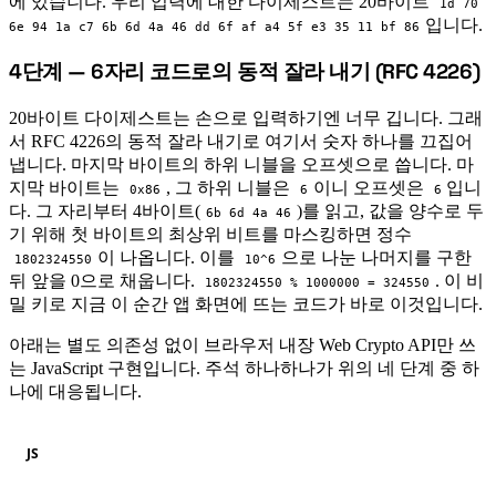
에 있습니다. 우리 입력에 대한 다이제스트는 20바이트
1d 70
입니다.
6e 94 1a c7 6b 6d 4a 46 dd 6f af a4 5f e3 35 11 bf 86
4단계 — 6자리 코드로의 동적 잘라 내기 (RFC 4226)
#
20바이트 다이제스트는 손으로 입력하기엔 너무 깁니다. 그래
서 RFC 4226의 동적 잘라 내기로 여기서 숫자 하나를 끄집어
냅니다. 마지막 바이트의 하위 니블을 오프셋으로 씁니다. 마
지막 바이트는
, 그 하위 니블은
이니 오프셋은
입니
0x86
6
6
다. 그 자리부터 4바이트(
)를 읽고, 값을 양수로 두
6b 6d 4a 46
기 위해 첫 바이트의 최상위 비트를 마스킹하면 정수
이 나옵니다. 이를
으로 나눈 나머지를 구한
1802324550
10^6
뒤 앞을 0으로 채웁니다.
. 이 비
1802324550 % 1000000 = 324550
밀 키로 지금 이 순간 앱 화면에 뜨는 코드가 바로 이것입니다.
아래는 별도 의존성 없이 브라우저 내장 Web Crypto API만 쓰
는 JavaScript 구현입니다. 주석 하나하나가 위의 네 단계 중 하
나에 대응됩니다.
JS