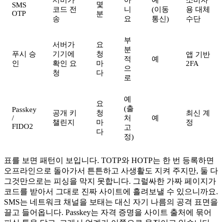
서버가
아
예
소비자
몇
SMS
코드 전
니
(이동
용 대체
OTP
분
송
요
통신)
수단
부
서버가
요
분
푸시 승
기기에
청
앱 기반
적
예
인
확인 요
마
2FA
으
청
다
로
예
요
(출
Passkey
공개 키
청
최신 계
/
처
예
챌린지
마
정
FIDO2
고
다
정)
표를 보면 패턴이 보입니다. TOTP와 HOTP는 한 번 등록하면
오프라인으로 돌아가서 튼튼하고 사생활도 지켜 주지만, 둘 다
그것만으로는 피싱을 막지 못합니다. 그럴싸한 가짜 페이지가
코드를 받아서 그대로 진짜 사이트에 흘려보낼 수 있으니까요.
SMS는 네트워크 채널을 보태는 대신 자기 나름의 공격 표면을
끌고 들어옵니다. Passkey는 자격 증명을 사이트 출처에 묶어