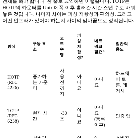
전체를 봐야 합니다. 한 줄로 요약하면 이렇습니다. TOTP는
HOTP의 카운터를 Unix 에폭 이후 흘러간 시간 스텝 수로 바꿔
놓은 것입니다. 나머지 차이는 피싱 저항성과 편의성, 그리고
어떤 인프라가 있어야 하는지 사이의 맞바꿈으로 정리됩니다.
피
코
싱
네트
구동 요
드
일반적
방식
저
워크
소
수
용도
항
필요?
명
성?
사
하드웨
증가하
용
아
HOTP
아니
어 토
(RFC
는 카운
전
니
요
큰, 레
4226)
터
까
요
거시
지
아니
아
TOTP
현재 시
~30
요
(RFC
니
인증 앱
초
간
(등록
6238)
요
이후)