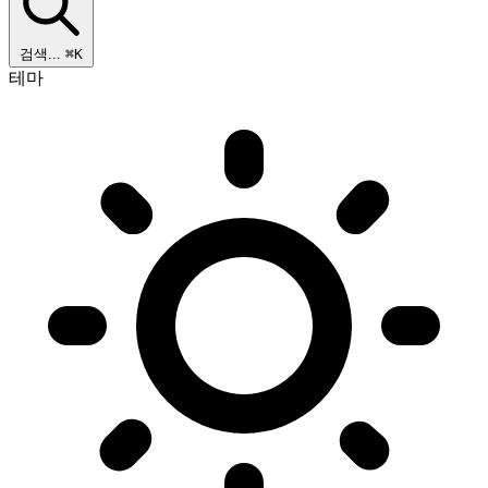
검색...
⌘K
테마