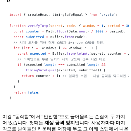
JS
import
 { createHmac, timingSafeEqual } 
from
 'crypto'
;
function
 verifyTotp
(
secret
, 
code
, { 
window
 =
 1
, 
period
 =
 30
  const
 counter
 =
 Math.
floor
(Date.
now
() 
/
 1000
 /
 period);
  const
 submitted
 =
 Buffer.
from
(code);
  // 시계 오차를 위해 현재 스텝과 ±window 스텝을 확인.
  for
 (
let
 i 
=
 -
window; i 
<=
 window; i
++
) {
    const
 expected
 =
 Buffer.
from
(
totpAt
(secret, counter 
+
 i
    // 타이밍으로 부분 일치가 새지 않도록 상수 시간 비교.
    if
 (expected.
length
 ===
 submitted.
length
 &&
        timingSafeEqual
(expected, submitted)) {
      return
 counter 
+
 i; 
// 일치한 스텝 — 재생 공격을 막으려면 
    }
  }
  return
 false
;
}
이걸 “동작함”에서 “안전함”으로 끌어올리는 손질이 두 가지
더 있습니다. 첫째는
재생 공격 방지
입니다. 사용자마다 마지
막으로 받아들인 카운터를 저장해 두고 그 아래 스텝에서 나온