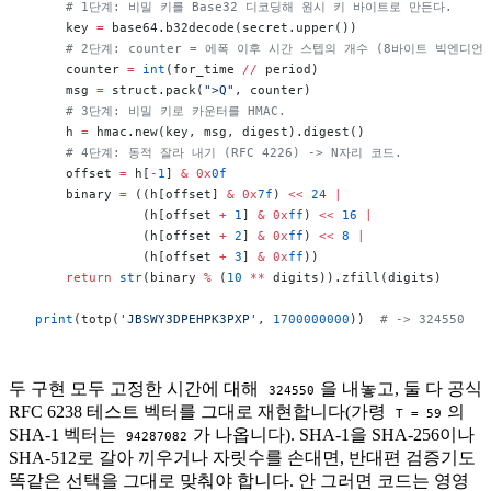
    # 1단계: 비밀 키를 Base32 디코딩해 원시 키 바이트로 만든다.
    key 
=
 base64.b32decode(secret.upper())
    # 2단계: counter = 에폭 이후 시간 스텝의 개수 (8바이트 빅엔디언)
    counter 
=
 int
(for_time 
//
 period)
    msg 
=
 struct.pack(
">Q"
, counter)
    # 3단계: 비밀 키로 카운터를 HMAC.
    h 
=
 hmac.new(key, msg, digest).digest()
    # 4단계: 동적 잘라 내기 (RFC 4226) -> N자리 코드.
    offset 
=
 h[
-
1
] 
&
 0x
0f
    binary 
=
 ((h[offset] 
&
 0x
7f
) 
<<
 24
 |
              (h[offset 
+
 1
] 
&
 0x
ff
) 
<<
 16
 |
              (h[offset 
+
 2
] 
&
 0x
ff
) 
<<
 8
 |
              (h[offset 
+
 3
] 
&
 0x
ff
))
    return
 str
(binary 
%
 (
10
 **
 digits)).zfill(digits)
print
(totp(
'JBSWY3DPEHPK3PXP'
, 
1700000000
))  
# -> 324550
두 구현 모두 고정한 시간에 대해
을 내놓고, 둘 다 공식
324550
RFC 6238 테스트 벡터를 그대로 재현합니다(가령
의
T = 59
SHA-1 벡터는
가 나옵니다). SHA-1을 SHA-256이나
94287082
SHA-512로 갈아 끼우거나 자릿수를 손대면, 반대편 검증기도
똑같은 선택을 그대로 맞춰야 합니다. 안 그러면 코드는 영영