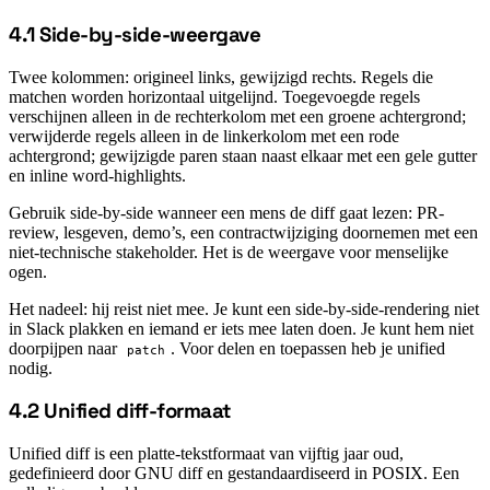
4.1 Side-by-side-weergave
#
Twee kolommen: origineel links, gewijzigd rechts. Regels die
matchen worden horizontaal uitgelijnd. Toegevoegde regels
verschijnen alleen in de rechterkolom met een groene achtergrond;
verwijderde regels alleen in de linkerkolom met een rode
achtergrond; gewijzigde paren staan naast elkaar met een gele gutter
en inline word-highlights.
Gebruik side-by-side wanneer een mens de diff gaat lezen: PR-
review, lesgeven, demo’s, een contractwijziging doornemen met een
niet-technische stakeholder. Het is de weergave voor menselijke
ogen.
Het nadeel: hij reist niet mee. Je kunt een side-by-side-rendering niet
in Slack plakken en iemand er iets mee laten doen. Je kunt hem niet
doorpijpen naar
. Voor delen en toepassen heb je unified
patch
nodig.
4.2 Unified diff-formaat
#
Unified diff is een platte-tekstformaat van vijftig jaar oud,
gedefinieerd door GNU diff en gestandaardiseerd in POSIX. Een