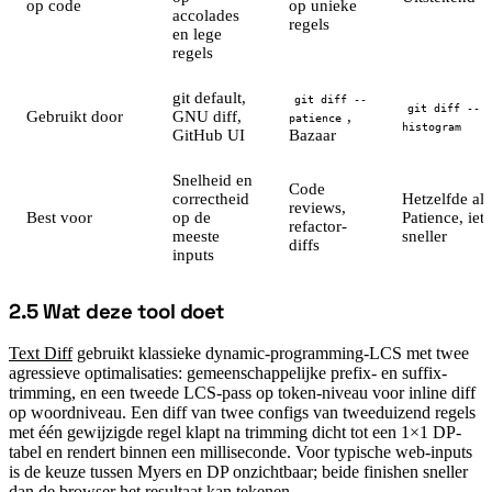
op code
op unieke
accolades
regels
en lege
regels
git default,
git diff --
git diff --
Gebruikt door
GNU diff,
,
patience
histogram
GitHub UI
Bazaar
Snelheid en
Code
correctheid
Hetzelfde als
reviews,
Best voor
op de
Patience, iets
refactor-
meeste
sneller
diffs
inputs
2.5 Wat deze tool doet
#
Text Diff
gebruikt klassieke dynamic-programming-LCS met twee
agressieve optimalisaties: gemeenschappelijke prefix- en suffix-
trimming, en een tweede LCS-pass op token-niveau voor inline diff
op woordniveau. Een diff van twee configs van tweeduizend regels
met één gewijzigde regel klapt na trimming dicht tot een 1×1 DP-
tabel en rendert binnen een milliseconde. Voor typische web-inputs
is de keuze tussen Myers en DP onzichtbaar; beide finishen sneller
dan de browser het resultaat kan tekenen.