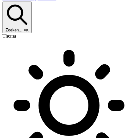
Zoeken...
⌘K
Thema