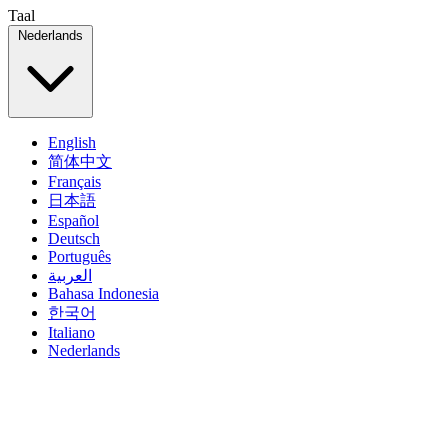
Taal
Nederlands
English
简体中文
Français
日本語
Español
Deutsch
Português
العربية
Bahasa Indonesia
한국어
Italiano
Nederlands