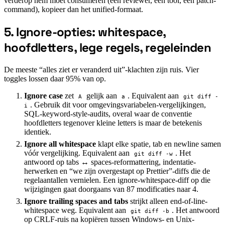
verderop hem moet consumeren (een reviewer, een tool, een patch-
command), kopieer dan het unified-formaat.
5. Ignore-opties: whitespace,
#
hoofdletters, lege regels, regeleinden
De meeste “alles ziet er veranderd uit”-klachten zijn ruis. Vier
toggles lossen daar 95% van op.
Ignore case
zet
gelijk aan
. Equivalent aan
A
a
git diff -
. Gebruik dit voor omgevingsvariabelen-vergelijkingen,
i
SQL-keyword-style-audits, overal waar de conventie
hoofdletters tegenover kleine letters is maar de betekenis
identiek.
Ignore all whitespace
klapt elke spatie, tab en newline samen
vóór vergelijking. Equivalent aan
. Het
git diff -w
antwoord op tabs ↔ spaces-reformattering, indentatie-
herwerken en “we zijn overgestapt op Prettier”-diffs die de
regelaantallen vernielen. Een ignore-whitespace-diff op die
wijzigingen gaat doorgaans van 87 modificaties naar 4.
Ignore trailing spaces and tabs
strijkt alleen end-of-line-
whitespace weg. Equivalent aan
. Het antwoord
git diff -b
op CRLF-ruis na kopiëren tussen Windows- en Unix-