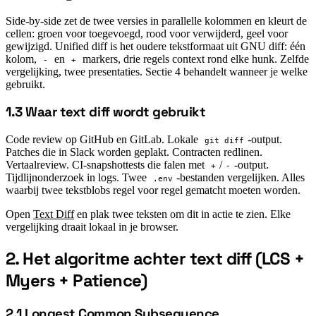
Side-by-side zet de twee versies in parallelle kolommen en kleurt de
cellen: groen voor toegevoegd, rood voor verwijderd, geel voor
gewijzigd. Unified diff is het oudere tekstformaat uit GNU diff: één
kolom,
en
markers, drie regels context rond elke hunk. Zelfde
-
+
vergelijking, twee presentaties. Sectie 4 behandelt wanneer je welke
gebruikt.
1.3 Waar text diff wordt gebruikt
#
Code review op GitHub en GitLab. Lokale
-output.
git diff
Patches die in Slack worden geplakt. Contracten redlinen.
Vertaalreview. CI-snapshottests die falen met
/
-output.
+
-
Tijdlijnonderzoek in logs. Twee
-bestanden vergelijken. Alles
.env
waarbij twee tekstblobs regel voor regel gematcht moeten worden.
Open
Text Diff
en plak twee teksten om dit in actie te zien. Elke
vergelijking draait lokaal in je browser.
2. Het algoritme achter text diff (LCS +
#
Myers + Patience)
2.1 Longest Common Subsequence
#