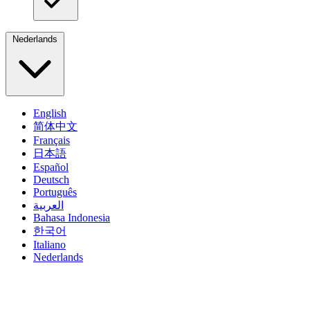
Nederlands
English
简体中文
Français
日本語
Español
Deutsch
Português
العربية
Bahasa Indonesia
한국어
Italiano
Nederlands