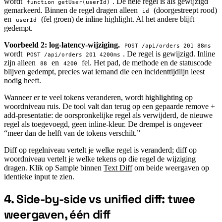
wordt
. De hele regel is als gewijzigd
function getUser(userId)
gemarkeerd. Binnen de regel dragen alleen
(doorgestreept rood)
id
en
(fel groen) de inline highlight. Al het andere blijft
userId
gedempt.
Voorbeeld 2: log-latency-wijziging.
POST /api/orders 201 88ms
wordt
. De regel is gewijzigd. Inline
POST /api/orders 201 4200ms
zijn alleen
en
fel. Het pad, de methode en de statuscode
88
4200
blijven gedempt, precies wat iemand die een incidenttijdlijn leest
nodig heeft.
Wanneer er te veel tokens veranderen, wordt highlighting op
woordniveau ruis. De tool valt dan terug op een gepaarde remove +
add-presentatie: de oorspronkelijke regel als verwijderd, de nieuwe
regel als toegevoegd, geen inline-kleur. De drempel is ongeveer
“meer dan de helft van de tokens verschilt.”
Diff op regelniveau vertelt je welke regel is veranderd; diff op
woordniveau vertelt je welke tekens op die regel de wijziging
dragen. Klik op Sample binnen
Text Diff
om beide weergaven op
identieke input te zien.
4. Side-by-side vs unified diff: twee
#
weergaven, één diff