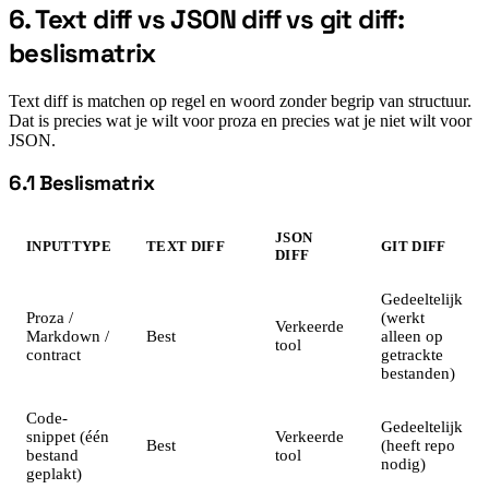
6. Text diff vs JSON diff vs git diff:
#
beslismatrix
Text diff is matchen op regel en woord zonder begrip van structuur.
Dat is precies wat je wilt voor proza en precies wat je niet wilt voor
JSON.
6.1 Beslismatrix
#
JSON
INPUTTYPE
TEXT DIFF
GIT DIFF
DIFF
Gedeeltelijk
Proza /
(werkt
Verkeerde
Markdown /
Best
alleen op
tool
contract
getrackte
bestanden)
Code-
Gedeeltelijk
snippet (één
Verkeerde
Best
(heeft repo
bestand
tool
nodig)
geplakt)