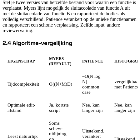
Stel je twee versies van hetzelfde bestand voor waarin een functie is
verplaatst. Myers lijnt mogelijk de sluitaccolade van functie A uit
met de sluitaccolade van functie B en rapporteert de bodies als
volledig verschillend. Patience verankert op de unieke functienamen
en rapporteert een schone verplaatsing. Zelfde input, andere
reviewervaring.
2.4 Algoritme-vergelijking
#
MYERS
EIGENSCHAP
PATIENCE
HISTOGRA
(DEFAULT)
~O(N log
N)
vergelijkbaar
Tijdcomplexiteit
O((N+M)D)
common
met Patience
case
Optimale edit-
Ja, kortste
Nee, kan
Nee, kan
afstand
script
langer zijn
langer zijn
Soms
scheve
Uitstekend,
uitlijning
Leest natuurlijk
verankert
op
Uitstekend