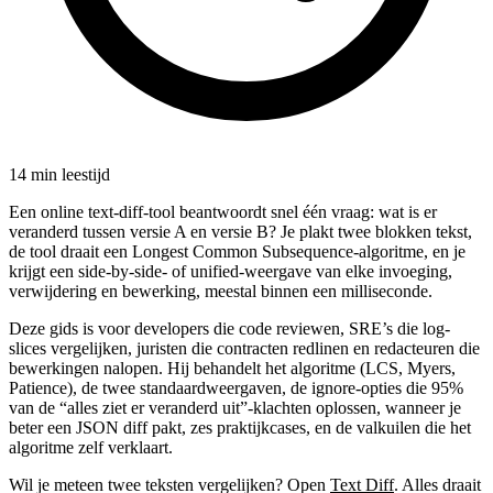
14 min leestijd
Een online text-diff-tool beantwoordt snel één vraag: wat is er
veranderd tussen versie A en versie B? Je plakt twee blokken tekst,
de tool draait een Longest Common Subsequence-algoritme, en je
krijgt een side-by-side- of unified-weergave van elke invoeging,
verwijdering en bewerking, meestal binnen een milliseconde.
Deze gids is voor developers die code reviewen, SRE’s die log-
slices vergelijken, juristen die contracten redlinen en redacteuren die
bewerkingen nalopen. Hij behandelt het algoritme (LCS, Myers,
Patience), de twee standaardweergaven, de ignore-opties die 95%
van de “alles ziet er veranderd uit”-klachten oplossen, wanneer je
beter een JSON diff pakt, zes praktijkcases, en de valkuilen die het
algoritme zelf verklaart.
Wil je meteen twee teksten vergelijken? Open
Text Diff
. Alles draait