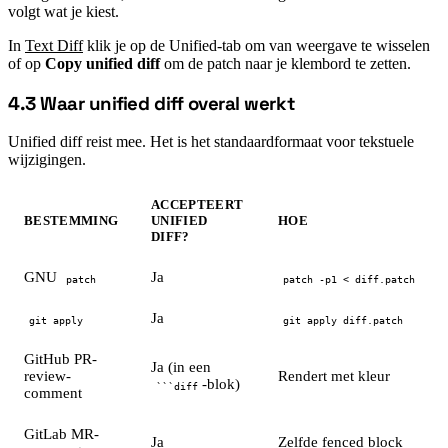
volgt wat je kiest.
In
Text Diff
klik je op de Unified-tab om van weergave te wisselen
of op
Copy unified diff
om de patch naar je klembord te zetten.
4.3 Waar unified diff overal werkt
#
Unified diff reist mee. Het is het standaardformaat voor tekstuele
wijzigingen.
ACCEPTEERT
BESTEMMING
UNIFIED
HOE
DIFF?
GNU
Ja
patch
patch -p1 < diff.patch
Ja
git apply
git apply diff.patch
GitHub PR-
Ja (in een
review-
Rendert met kleur
-blok)
```diff
comment
GitLab MR-
Ja
Zelfde fenced block