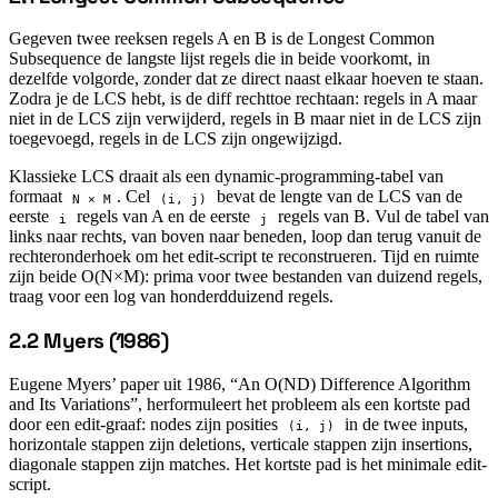
Gegeven twee reeksen regels A en B is de Longest Common
Subsequence de langste lijst regels die in beide voorkomt, in
dezelfde volgorde, zonder dat ze direct naast elkaar hoeven te staan.
Zodra je de LCS hebt, is de diff rechttoe rechtaan: regels in A maar
niet in de LCS zijn verwijderd, regels in B maar niet in de LCS zijn
toegevoegd, regels in de LCS zijn ongewijzigd.
Klassieke LCS draait als een dynamic-programming-tabel van
formaat
. Cel
bevat de lengte van de LCS van de
N × M
(i, j)
eerste
regels van A en de eerste
regels van B. Vul de tabel van
i
j
links naar rechts, van boven naar beneden, loop dan terug vanuit de
rechteronderhoek om het edit-script te reconstrueren. Tijd en ruimte
zijn beide O(N×M): prima voor twee bestanden van duizend regels,
traag voor een log van honderdduizend regels.
2.2 Myers (1986)
#
Eugene Myers’ paper uit 1986, “An O(ND) Difference Algorithm
and Its Variations”, herformuleert het probleem als een kortste pad
door een edit-graaf: nodes zijn posities
in de twee inputs,
(i, j)
horizontale stappen zijn deletions, verticale stappen zijn insertions,
diagonale stappen zijn matches. Het kortste pad is het minimale edit-
script.