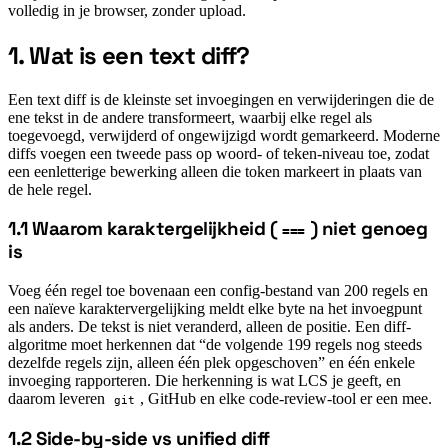
volledig in je browser, zonder upload.
1. Wat is een text diff?
#
Een text diff is de kleinste set invoegingen en verwijderingen die de
ene tekst in de andere transformeert, waarbij elke regel als
toegevoegd, verwijderd of ongewijzigd wordt gemarkeerd. Moderne
diffs voegen een tweede pass op woord- of teken-niveau toe, zodat
een eenletterige bewerking alleen die token markeert in plaats van
de hele regel.
1.1 Waarom karaktergelijkheid (
) niet genoeg
===
#
is
Voeg één regel toe bovenaan een config-bestand van 200 regels en
een naïeve karaktervergelijking meldt elke byte na het invoegpunt
als anders. De tekst is niet veranderd, alleen de positie. Een diff-
algoritme moet herkennen dat “de volgende 199 regels nog steeds
dezelfde regels zijn, alleen één plek opgeschoven” en één enkele
invoeging rapporteren. Die herkenning is wat LCS je geeft, en
daarom leveren
, GitHub en elke code-review-tool er een mee.
git
1.2 Side-by-side vs unified diff
#