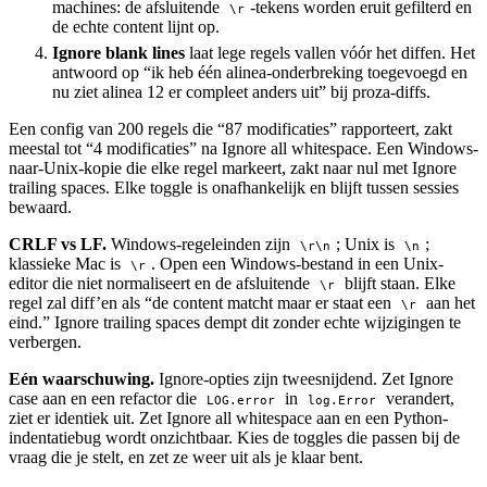
machines: de afsluitende
-tekens worden eruit gefilterd en
\r
de echte content lijnt op.
Ignore blank lines
laat lege regels vallen vóór het diffen. Het
antwoord op “ik heb één alinea-onderbreking toegevoegd en
nu ziet alinea 12 er compleet anders uit” bij proza-diffs.
Een config van 200 regels die “87 modificaties” rapporteert, zakt
meestal tot “4 modificaties” na Ignore all whitespace. Een Windows-
naar-Unix-kopie die elke regel markeert, zakt naar nul met Ignore
trailing spaces. Elke toggle is onafhankelijk en blijft tussen sessies
bewaard.
CRLF vs LF.
Windows-regeleinden zijn
; Unix is
;
\r\n
\n
klassieke Mac is
. Open een Windows-bestand in een Unix-
\r
editor die niet normaliseert en de afsluitende
blijft staan. Elke
\r
regel zal diff’en als “de content matcht maar er staat een
aan het
\r
eind.” Ignore trailing spaces dempt dit zonder echte wijzigingen te
verbergen.
Eén waarschuwing.
Ignore-opties zijn tweesnijdend. Zet Ignore
case aan en een refactor die
in
verandert,
LOG.error
log.Error
ziet er identiek uit. Zet Ignore all whitespace aan en een Python-
indentatiebug wordt onzichtbaar. Kies de toggles die passen bij de
vraag die je stelt, en zet ze weer uit als je klaar bent.