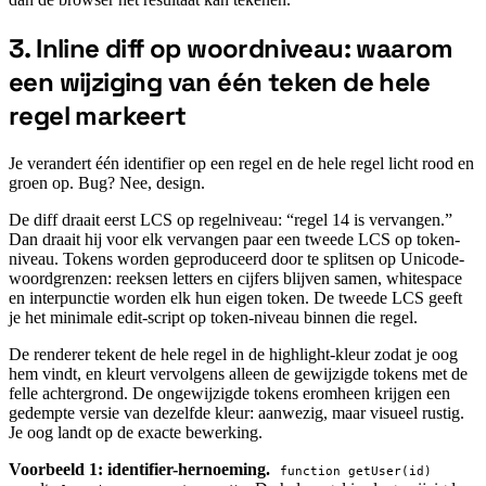
3. Inline diff op woordniveau: waarom
een wijziging van één teken de hele
#
regel markeert
Je verandert één identifier op een regel en de hele regel licht rood en
groen op. Bug? Nee, design.
De diff draait eerst LCS op regelniveau: “regel 14 is vervangen.”
Dan draait hij voor elk vervangen paar een tweede LCS op token-
niveau. Tokens worden geproduceerd door te splitsen op Unicode-
woordgrenzen: reeksen letters en cijfers blijven samen, whitespace
en interpunctie worden elk hun eigen token. De tweede LCS geeft
je het minimale edit-script op token-niveau binnen die regel.
De renderer tekent de hele regel in de highlight-kleur zodat je oog
hem vindt, en kleurt vervolgens alleen de gewijzigde tokens met de
felle achtergrond. De ongewijzigde tokens eromheen krijgen een
gedempte versie van dezelfde kleur: aanwezig, maar visueel rustig.
Je oog landt op de exacte bewerking.
Voorbeeld 1: identifier-hernoeming.
function getUser(id)