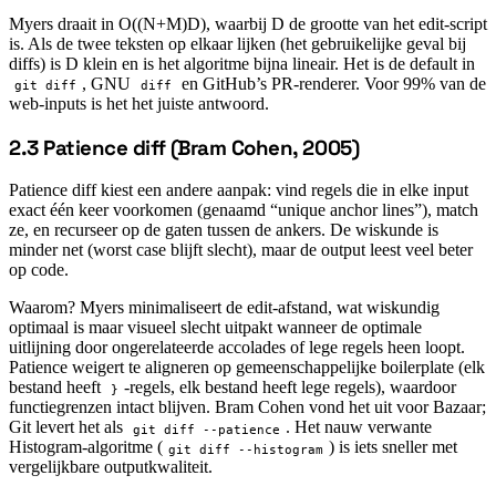
Myers draait in O((N+M)D), waarbij D de grootte van het edit-script
is. Als de twee teksten op elkaar lijken (het gebruikelijke geval bij
diffs) is D klein en is het algoritme bijna lineair. Het is de default in
, GNU
en GitHub’s PR-renderer. Voor 99% van de
git diff
diff
web-inputs is het het juiste antwoord.
2.3 Patience diff (Bram Cohen, 2005)
#
Patience diff kiest een andere aanpak: vind regels die in elke input
exact één keer voorkomen (genaamd “unique anchor lines”), match
ze, en recurseer op de gaten tussen de ankers. De wiskunde is
minder net (worst case blijft slecht), maar de output leest veel beter
op code.
Waarom? Myers minimaliseert de edit-afstand, wat wiskundig
optimaal is maar visueel slecht uitpakt wanneer de optimale
uitlijning door ongerelateerde accolades of lege regels heen loopt.
Patience weigert te aligneren op gemeenschappelijke boilerplate (elk
bestand heeft
-regels, elk bestand heeft lege regels), waardoor
}
functiegrenzen intact blijven. Bram Cohen vond het uit voor Bazaar;
Git levert het als
. Het nauw verwante
git diff --patience
Histogram-algoritme (
) is iets sneller met
git diff --histogram
vergelijkbare outputkwaliteit.