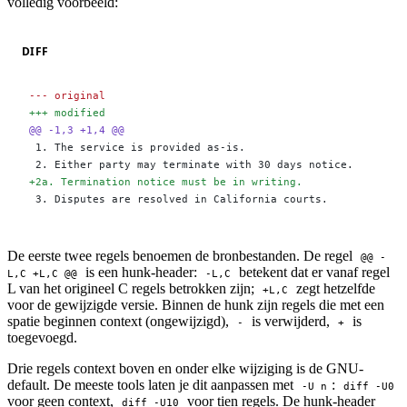
volledig voorbeeld:
DIFF
-
-- original
+
++ modified
@@ -1,3 +1,4 @@
 1. The service is provided as-is.
 2. Either party may terminate with 30 days notice.
+
2a. Termination notice must be in writing.
 3. Disputes are resolved in California courts.
De eerste twee regels benoemen de bronbestanden. De regel
@@ -
is een hunk-header:
betekent dat er vanaf regel
L,C +L,C @@
-L,C
L van het origineel C regels betrokken zijn;
zegt hetzelfde
+L,C
voor de gewijzigde versie. Binnen de hunk zijn regels die met een
spatie beginnen context (ongewijzigd),
is verwijderd,
is
-
+
toegevoegd.
Drie regels context boven en onder elke wijziging is de GNU-
default. De meeste tools laten je dit aanpassen met
:
-U n
diff -U0
voor geen context,
voor tien regels. De hunk-header
diff -U10