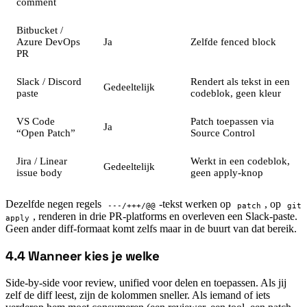
comment
Bitbucket /
Azure DevOps
Ja
Zelfde fenced block
PR
Slack / Discord
Rendert als tekst in een
Gedeeltelijk
paste
codeblok, geen kleur
VS Code
Patch toepassen via
Ja
“Open Patch”
Source Control
Jira / Linear
Werkt in een codeblok,
Gedeeltelijk
issue body
geen apply-knop
Dezelfde negen regels
-tekst werken op
, op
---/+++/@@
patch
git
, renderen in drie PR-platforms en overleven een Slack-paste.
apply
Geen ander diff-formaat komt zelfs maar in de buurt van dat bereik.
4.4 Wanneer kies je welke
#
Side-by-side voor review, unified voor delen en toepassen. Als jij
zelf de diff leest, zijn de kolommen sneller. Als iemand of iets