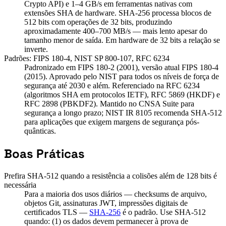
Crypto API) e 1–4 GB/s em ferramentas nativas com
extensões SHA de hardware. SHA-256 processa blocos de
512 bits com operações de 32 bits, produzindo
aproximadamente 400–700 MB/s — mais lento apesar do
tamanho menor de saída. Em hardware de 32 bits a relação se
inverte.
Padrões: FIPS 180-4, NIST SP 800-107, RFC 6234
Padronizado em FIPS 180-2 (2001), versão atual FIPS 180-4
(2015). Aprovado pelo NIST para todos os níveis de força de
segurança até 2030 e além. Referenciado na RFC 6234
(algoritmos SHA em protocolos IETF), RFC 5869 (HKDF) e
RFC 2898 (PBKDF2). Mantido no CNSA Suite para
segurança a longo prazo; NIST IR 8105 recomenda SHA-512
para aplicações que exigem margens de segurança pós-
quânticas.
Boas Práticas
Prefira SHA-512 quando a resistência a colisões além de 128 bits é
necessária
Para a maioria dos usos diários — checksums de arquivo,
objetos Git, assinaturas JWT, impressões digitais de
certificados TLS —
SHA-256
é o padrão. Use SHA-512
quando: (1) os dados devem permanecer à prova de