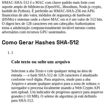
HMAC-SHA-512 é o MAC com chave padrão mais forte com
suporte amplo de bibliotecas (OpenSSL, libsodium, Node.js crypto,
hashlib do Python). É preferido ao HMAC-SHA-256 em APIs
financeiras de alto valor, módulos de segurança de hardware
(HSMs) e sistemas onde a chave MAC em si é um valor de 512 bits.
O digest hex de 128 caracteres em um cabeçalho Authorization
torna a adulteração computacionalmente inviável mesmo contra
adversários com recursos GPU sustentados.
Como Gerar Hashes SHA-512
1
Cole texto ou solte um arquivo
Selecione a aba Texto e cole qualquer string na área de
entrada — o hash SHA-512 de 128 caracteres é atualizado
conforme você digita. Para arquivos, mude para a aba
Arquivo e arraste qualquer arquivo para a zona de soltura; o
navegador o processa localmente usando a Web Crypto API
sem upload. Um indicador de progresso aparece para arquivos
grandes (>10 MB). O seletor de algoritmo já está definido
para SHA-512.