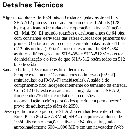
Detalhes Técnicos
Algoritmo: blocos de 1024 bits, 80 rodadas, palavras de 64 bits
SHA-512 processa a entrada em blocos de 1024 bits (128
bytes), aplicando 80 rodadas de operações bitwise (funções
Ch, Maj, Σ0, Σ1 usando rotações e deslocamentos de 64 bits)
com constantes derivadas das raízes cúbicas dos primeiros 80
primos. O estado interno consiste em oito palavras de 64 bits
(512 bits no total). Esta é a mesma estrutura do SHA-384 —
as únicas diferenças entre SHA-384 e SHA-512 são o vetor
de inicialização e o fato de que SHA-512 retém todos os 512
bits de saída.
Saída: 512 bits, 128 caracteres hexadecimais
Sempre exatamente 128 caracteres no intervalo [0-9a-f]
(minúsculas) ou [0-9A-F] (maiúsculas). A saída é de
comprimento fixo independentemente do tamanho da entrada.
Com 512 bits, esta é a saída mais longa da família SHA-2,
fornecendo 256 bits de resistência a colisões — a
recomendação padrão para dados que devem permanecer à
prova de adulteração além de 2050.
Desempenho: mais rápido que SHA-256 em hardware de 64 bits
Em CPUs x86-64 e ARM64, SHA-512 processa blocos de
1024 bits com operações nativas de 64 bits, entregando
aproximadamente 600–1.000 MB/s em um navegador (Web