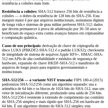
resistência a colisões mais forte.
Resistência a colisões:
SHA-512 fornece 256 bits de resistência a
colisões — o dobro da resistência de 128 bits do SHA-256. Esta
margem maior é por que arquivos institucionais, assinaturas digitais
de longa vida e sistemas de grau militar preferem SHA-512: dados
que devem permanecer à prova de adulteração por 30–50 anos se
beneficiam do espaço extra contra avanços futuros em criptoanálise
e computação quântica.
Casos de uso principais:
derivação de chave de criptografia de
disco LUKS (PBKDF2-SHA-512 é o padrão LUKS2), checksums
de integridade de sistema de arquivos Apple HFS+, HMAC-SHA-
512 em APIs de alta confiabilidade e módulos de segurança de
hardware, expansão de chave HKDF-SHA-512 e manifestos de
arquivos de longo prazo para registros governamentais e
institucionais.
SHA-512/256 — a variante NIST truncada:
FIPS 180-4 (2015)
padronizou SHA-512/256 como um algoritmo separado: usa a
aritmética de 64 bits e os blocos de 1024 bits do SHA-512, mas um
vetor de inicialização diferente, produzindo uma saída de 256 bits.
SHA-512/256 é resistente à extensão de comprimento (ao contrário
do SHA-256 simples) e mais rápido que SHA-256 em hardware de
64 bits. É um algoritmo distinto do SHA-512 simples; esta