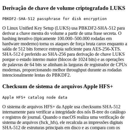
Derivação de chave de volume criptografado LUKS
PBKDF2-SHA-512 passphrase for disk encryption
O Linux Unified Key Setup (LUKS) usa PBKDF2-SHA-512 para
derivar a chave mestra do volume a partir de uma frase secreta. O
hashing iterativo (tipicamente 100.000–500.000 rodadas em
hardware moderno) torna os ataques de força bruta caros enquanto a
saída de 512 bits fornece entropia suficiente para AES-256-XTS.
SHA-512 é preferido ao SHA-256 para derivação de chave LUKS
porque o estado interno maior (blocos de 1024 bits) e as operações
de palavras de 64 bits se alinham às larguras de registrador de CPUs
modernas, proporcionando melhor throughput durante as rodadas
intencionalmente lentas do PBKDF2.
Checksum de sistema de arquivos Apple HFS+
Apple HFS+ catalog node data
O sistema de arquivos HFS+ da Apple usa checksums SHA-512
internamente para verificar a integridade dos nós B-tree do catálogo
e registros de journal. Quando o macOS realiza uma verificação de
sistema de arquivos (fsck_hfs), ele recalcula as impressões digitais
SHA-512 de estruturas principais em disco e as compara com os