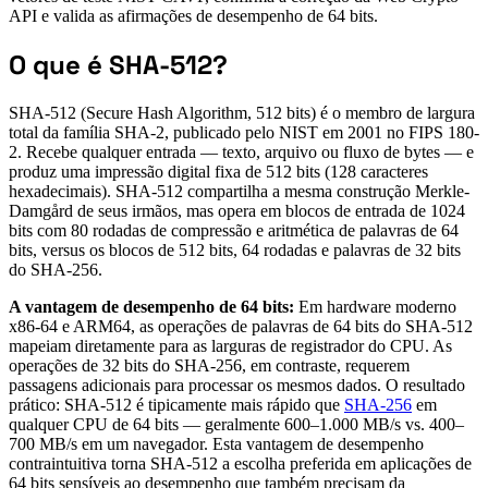
API e valida as afirmações de desempenho de 64 bits.
O que é SHA-512?
SHA-512 (Secure Hash Algorithm, 512 bits) é o membro de largura
total da família SHA-2, publicado pelo NIST em 2001 no FIPS 180-
2. Recebe qualquer entrada — texto, arquivo ou fluxo de bytes — e
produz uma impressão digital fixa de 512 bits (128 caracteres
hexadecimais). SHA-512 compartilha a mesma construção Merkle-
Damgård de seus irmãos, mas opera em blocos de entrada de 1024
bits com 80 rodadas de compressão e aritmética de palavras de 64
bits, versus os blocos de 512 bits, 64 rodadas e palavras de 32 bits
do SHA-256.
A vantagem de desempenho de 64 bits:
Em hardware moderno
x86-64 e ARM64, as operações de palavras de 64 bits do SHA-512
mapeiam diretamente para as larguras de registrador do CPU. As
operações de 32 bits do SHA-256, em contraste, requerem
passagens adicionais para processar os mesmos dados. O resultado
prático: SHA-512 é tipicamente mais rápido que
SHA-256
em
qualquer CPU de 64 bits — geralmente 600–1.000 MB/s vs. 400–
700 MB/s em um navegador. Esta vantagem de desempenho
contraintuitiva torna SHA-512 a escolha preferida em aplicações de
64 bits sensíveis ao desempenho que também precisam da