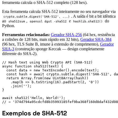
ferramenta calcula o SHA-512 completo (128 hex).
Esta ferramenta calcula SHA-512 inteiramente no seu navegador via
. A saída é bit a bit idêntica
crypto.subtle.digest('SHA-512', ...)
ao
,
e
do
sha512sum
openssl dgst -sha512
hashlib.sha512()
Python.
Ferramentas relacionadas:
Gerador SHA-256
(64 hex, resistência
a colisões de 128 bits, mais rápido em 32 bits),
Gerador SHA-384
(96 hex, TLS Suite B, imune à extensão de comprimento),
Gerador
SHA-3
(construção sponge Keccak — design completamente
diferente do SHA-2).
// Hash text using Web Crypto API (SHA-512)

async function sha512(text) {

  const data = new TextEncoder().encode(text);

  const hash = await crypto.subtle.digest('SHA-512', da
  return Array.from(new Uint8Array(hash))

    .map(b => b.toString(16).padStart(2, '0'))

    .join('');

}

await sha512('Hello, World!');

// → '374d794a95cdcfd8b35993185fef9ba368f160d8daf432d08
Exemplos de SHA-512