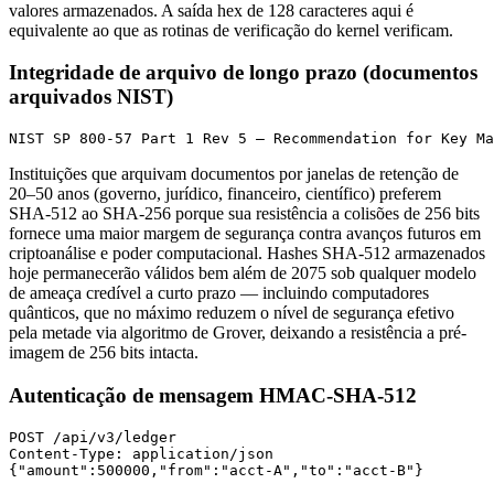
valores armazenados. A saída hex de 128 caracteres aqui é
equivalente ao que as rotinas de verificação do kernel verificam.
Integridade de arquivo de longo prazo (documentos
arquivados NIST)
NIST SP 800-57 Part 1 Rev 5 — Recommendation for Key Ma
Instituições que arquivam documentos por janelas de retenção de
20–50 anos (governo, jurídico, financeiro, científico) preferem
SHA-512 ao SHA-256 porque sua resistência a colisões de 256 bits
fornece uma maior margem de segurança contra avanços futuros em
criptoanálise e poder computacional. Hashes SHA-512 armazenados
hoje permanecerão válidos bem além de 2075 sob qualquer modelo
de ameaça credível a curto prazo — incluindo computadores
quânticos, que no máximo reduzem o nível de segurança efetivo
pela metade via algoritmo de Grover, deixando a resistência a pré-
imagem de 256 bits intacta.
Autenticação de mensagem HMAC-SHA-512
POST /api/v3/ledger

Content-Type: application/json

{"amount":500000,"from":"acct-A","to":"acct-B"}