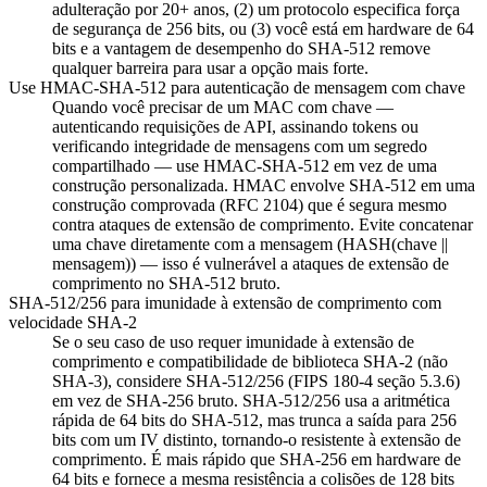
adulteração por 20+ anos, (2) um protocolo especifica força
de segurança de 256 bits, ou (3) você está em hardware de 64
bits e a vantagem de desempenho do SHA-512 remove
qualquer barreira para usar a opção mais forte.
Use HMAC-SHA-512 para autenticação de mensagem com chave
Quando você precisar de um MAC com chave —
autenticando requisições de API, assinando tokens ou
verificando integridade de mensagens com um segredo
compartilhado — use HMAC-SHA-512 em vez de uma
construção personalizada. HMAC envolve SHA-512 em uma
construção comprovada (RFC 2104) que é segura mesmo
contra ataques de extensão de comprimento. Evite concatenar
uma chave diretamente com a mensagem (HASH(chave ||
mensagem)) — isso é vulnerável a ataques de extensão de
comprimento no SHA-512 bruto.
SHA-512/256 para imunidade à extensão de comprimento com
velocidade SHA-2
Se o seu caso de uso requer imunidade à extensão de
comprimento e compatibilidade de biblioteca SHA-2 (não
SHA-3), considere SHA-512/256 (FIPS 180-4 seção 5.3.6)
em vez de SHA-256 bruto. SHA-512/256 usa a aritmética
rápida de 64 bits do SHA-512, mas trunca a saída para 256
bits com um IV distinto, tornando-o resistente à extensão de
comprimento. É mais rápido que SHA-256 em hardware de
64 bits e fornece a mesma resistência a colisões de 128 bits