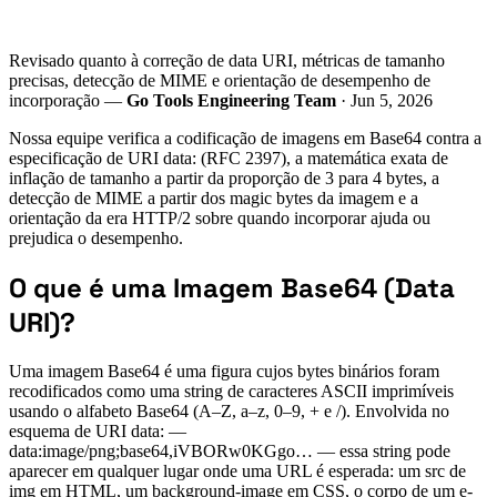
Revisado quanto à correção de data URI, métricas de tamanho
precisas, detecção de MIME e orientação de desempenho de
incorporação —
Go Tools Engineering Team
· Jun 5, 2026
Nossa equipe verifica a codificação de imagens em Base64 contra a
especificação de URI data: (RFC 2397), a matemática exata de
inflação de tamanho a partir da proporção de 3 para 4 bytes, a
detecção de MIME a partir dos magic bytes da imagem e a
orientação da era HTTP/2 sobre quando incorporar ajuda ou
prejudica o desempenho.
O que é uma Imagem Base64 (Data
URI)?
Uma imagem Base64 é uma figura cujos bytes binários foram
recodificados como uma string de caracteres ASCII imprimíveis
usando o alfabeto Base64 (A–Z, a–z, 0–9, + e /). Envolvida no
esquema de URI data: —
data:image/png;base64,iVBORw0KGgo… — essa string pode
aparecer em qualquer lugar onde uma URL é esperada: um src de
img em HTML, um background-image em CSS, o corpo de um e-