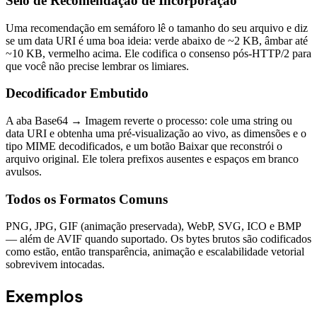
Selo de Recomendação de Incorporação
Uma recomendação em semáforo lê o tamanho do seu arquivo e diz
se um data URI é uma boa ideia: verde abaixo de ~2 KB, âmbar até
~10 KB, vermelho acima. Ele codifica o consenso pós-HTTP/2 para
que você não precise lembrar os limiares.
Decodificador Embutido
A aba Base64 → Imagem reverte o processo: cole uma string ou
data URI e obtenha uma pré-visualização ao vivo, as dimensões e o
tipo MIME decodificados, e um botão Baixar que reconstrói o
arquivo original. Ele tolera prefixos ausentes e espaços em branco
avulsos.
Todos os Formatos Comuns
PNG, JPG, GIF (animação preservada), WebP, SVG, ICO e BMP
— além de AVIF quando suportado. Os bytes brutos são codificados
como estão, então transparência, animação e escalabilidade vetorial
sobrevivem intocadas.
Exemplos