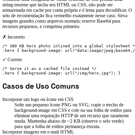
string enorme que incha seu HTML ou CSS, não pode ser
armazenada em cache por conta própria e é lenta para decodificar. O
selo de recomendação fica vermelho exatamente nesse caso. Sirva
imagens grandes como arquivos normais; reserve Base64 para
recursos pequenos, e comprima primeiro.
✗ Incorreto
/* 380 KB hero photo inlined into a global stylesheet *
.hero { background-image: url("data:image/jpeg;base64,/
✓ Correto
/* Serve it as a cached file instead */

.hero { background-image: url("/img/hero.jpg"); }
Casos de Uso Comuns
Incorporar um logo ou ícone em CSS
Solte um pequeno ícone PNG ou SVG, copie o trecho de
background-image em CSS e cole na sua folha de estilos para
eliminar uma requisição HTTP de um recurso que raramente
muda. Mantenha abaixo de ~2 KB (observe o selo verde)
para que a folha de estilos permaneça enxuta.
Incorporar imagens em e-mail HTML