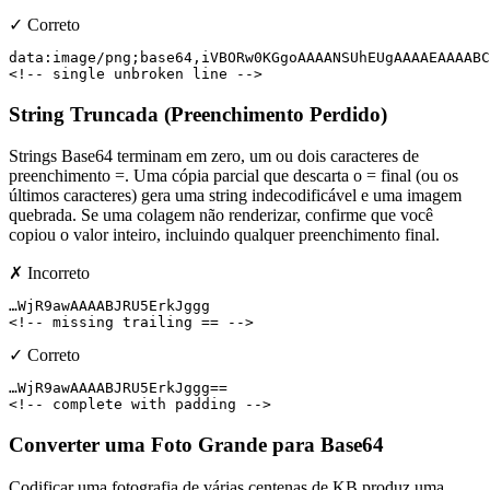
✓ Correto
data:image/png;base64,iVBORw0KGgoAAAANSUhEUgAAAAEAAAABC
<!-- single unbroken line -->
String Truncada (Preenchimento Perdido)
Strings Base64 terminam em zero, um ou dois caracteres de
preenchimento =. Uma cópia parcial que descarta o = final (ou os
últimos caracteres) gera uma string indecodificável e uma imagem
quebrada. Se uma colagem não renderizar, confirme que você
copiou o valor inteiro, incluindo qualquer preenchimento final.
✗ Incorreto
…WjR9awAAAABJRU5ErkJggg

<!-- missing trailing == -->
✓ Correto
…WjR9awAAAABJRU5ErkJggg==

<!-- complete with padding -->
Converter uma Foto Grande para Base64
Codificar uma fotografia de várias centenas de KB produz uma