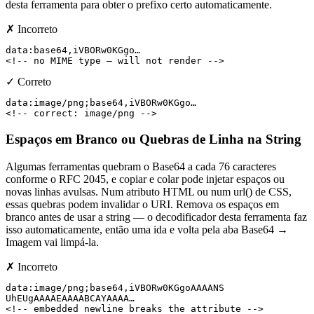
desta ferramenta para obter o prefixo certo automaticamente.
✗ Incorreto
data:base64,iVBORw0KGgo…

<!-- no MIME type — will not render -->
✓ Correto
data:image/png;base64,iVBORw0KGgo…

<!-- correct: image/png -->
Espaços em Branco ou Quebras de Linha na String
Algumas ferramentas quebram o Base64 a cada 76 caracteres
conforme o RFC 2045, e copiar e colar pode injetar espaços ou
novas linhas avulsas. Num atributo HTML ou num url() de CSS,
essas quebras podem invalidar o URI. Remova os espaços em
branco antes de usar a string — o decodificador desta ferramenta faz
isso automaticamente, então uma ida e volta pela aba Base64 →
Imagem vai limpá-la.
✗ Incorreto
data:image/png;base64,iVBORw0KGgoAAAANS

UhEUgAAAAEAAAABCAYAAAA…

<!-- embedded newline breaks the attribute -->