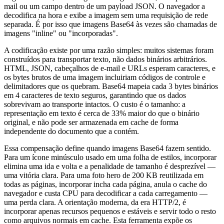
mail ou um campo dentro de um payload JSON. O navegador a
decodifica na hora e exibe a imagem sem uma requisição de rede
separada. É por isso que imagens Base64 às vezes são chamadas de
imagens "inline" ou "incorporadas".
A codificação existe por uma razão simples: muitos sistemas foram
construídos para transportar texto, não dados binários arbitrários.
HTML, JSON, cabeçalhos de e-mail e URLs esperam caracteres, e
os bytes brutos de uma imagem incluiriam códigos de controle e
delimitadores que os quebram. Base64 mapeia cada 3 bytes binários
em 4 caracteres de texto seguros, garantindo que os dados
sobrevivam ao transporte intactos. O custo é o tamanho: a
representação em texto é cerca de 33% maior do que o binário
original, e não pode ser armazenada em cache de forma
independente do documento que a contém.
Essa compensação define quando imagens Base64 fazem sentido.
Para um ícone minúsculo usado em uma folha de estilos, incorporar
elimina uma ida e volta e a penalidade de tamanho é desprezível —
uma vitória clara. Para uma foto hero de 200 KB reutilizada em
todas as páginas, incorporar incha cada página, anula o cache do
navegador e custa CPU para decodificar a cada carregamento —
uma perda clara. A orientação moderna, da era HTTP/2, é
incorporar apenas recursos pequenos e estáveis e servir todo o resto
como arquivos normais em cache. Esta ferramenta expõe os