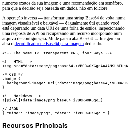
números exatos da sua imagem e uma recomendação em semáforo,
para que a decisão seja baseada em dados, não em folclore.
A operação inversa — transformar uma string Base64 de volta numa
imagem visualizável e baixável — é igualmente útil quando você
está depurando um data URI de uma folha de estilos, inspecionando
uma resposta de API ou recuperando um recurso incorporado num
arquivo de configuração. Mude para a aba Base64 → Imagem ou
abra o
decodificador de Base64 para Imagem
dedicado.
<!-- The same 1×1 transparent PNG, four ways -->

<!-- HTML -->

<img src="data:image/png;base64,iVBORw0KGgoAAAANSUhEUgA
/* CSS */

.badge {

  background-image: url("data:image/png;base64,iVBORw0K
}

<!-- Markdown -->

![pixel](data:image/png;base64,iVBORw0KGgo…)

// JSON

{ "mime": "image/png", "data": "iVBORw0KGgo…" }
Recursos Principais