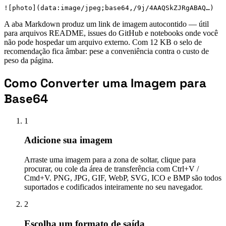
![photo](data:image/jpeg;base64,/9j/4AAQSkZJRgABAQ…)
A aba Markdown produz um link de imagem autocontido — útil
para arquivos README, issues do GitHub e notebooks onde você
não pode hospedar um arquivo externo. Com 12 KB o selo de
recomendação fica âmbar: pese a conveniência contra o custo de
peso da página.
Como Converter uma Imagem para
Base64
1
Adicione sua imagem
Arraste uma imagem para a zona de soltar, clique para
procurar, ou cole da área de transferência com Ctrl+V /
Cmd+V. PNG, JPG, GIF, WebP, SVG, ICO e BMP são todos
suportados e codificados inteiramente no seu navegador.
2
Escolha um formato de saída