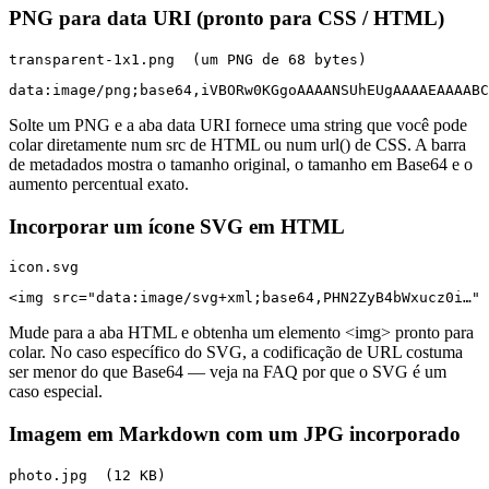
PNG para data URI (pronto para CSS / HTML)
transparent-1x1.png  (um PNG de 68 bytes)
data:image/png;base64,iVBORw0KGgoAAAANSUhEUgAAAAEAAAABC
Solte um PNG e a aba data URI fornece uma string que você pode
colar diretamente num src de HTML ou num url() de CSS. A barra
de metadados mostra o tamanho original, o tamanho em Base64 e o
aumento percentual exato.
Incorporar um ícone SVG em HTML
icon.svg
<img src="data:image/svg+xml;base64,PHN2ZyB4bWxucz0i…" 
Mude para a aba HTML e obtenha um elemento <img> pronto para
colar. No caso específico do SVG, a codificação de URL costuma
ser menor do que Base64 — veja na FAQ por que o SVG é um
caso especial.
Imagem em Markdown com um JPG incorporado
photo.jpg  (12 KB)