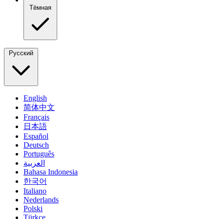
Тёмная
Русский
English
简体中文
Français
日本語
Español
Deutsch
Português
العربية
Bahasa Indonesia
한국어
Italiano
Nederlands
Polski
Türkçe