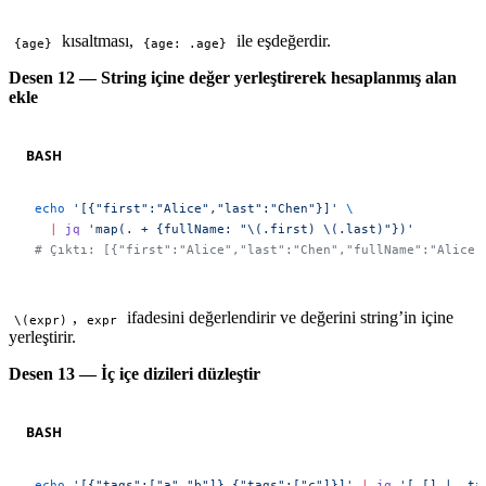
kısaltması,
ile eşdeğerdir.
{age}
{age: .age}
Desen 12 — String içine değer yerleştirerek hesaplanmış alan
ekle
BASH
echo
 '[{"first":"Alice","last":"Chen"}]'
 \
  |
 jq
 'map(. + {fullName: "\(.first) \(.last)"})'
# Çıktı: [{"first":"Alice","last":"Chen","fullName":"Alice 
,
ifadesini değerlendirir ve değerini string’in içine
\(expr)
expr
yerleştirir.
Desen 13 — İç içe dizileri düzleştir
BASH
echo
 '[{"tags":["a","b"]},{"tags":["c"]}]'
 |
 jq
 '[.[] | .ta