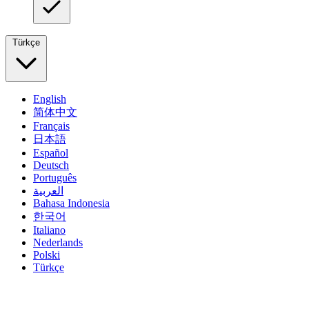
Türkçe
English
简体中文
Français
日本語
Español
Deutsch
Português
العربية
Bahasa Indonesia
한국어
Italiano
Nederlands
Polski
Türkçe