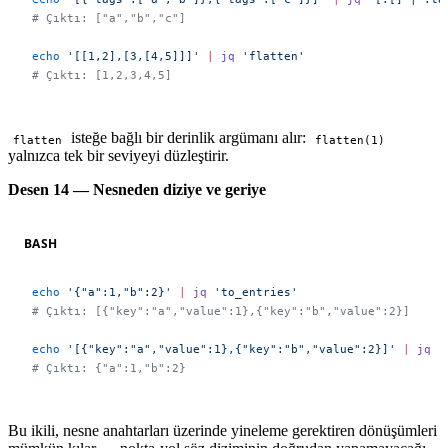
# Çıktı: ["a","b","c"]
echo
 '[[1,2],[3,[4,5]]]'
 |
 jq
 'flatten'
# Çıktı: [1,2,3,4,5]
isteğe bağlı bir derinlik argümanı alır:
flatten
flatten(1)
yalnızca tek bir seviyeyi düzleştirir.
Desen 14 — Nesneden diziye ve geriye
BASH
echo
 '{"a":1,"b":2}'
 |
 jq
 'to_entries'
# Çıktı: [{"key":"a","value":1},{"key":"b","value":2}]
echo
 '[{"key":"a","value":1},{"key":"b","value":2}]'
 |
 jq
 '
# Çıktı: {"a":1,"b":2}
Bu ikili, nesne anahtarları üzerinde yineleme gerektiren dönüşümleri