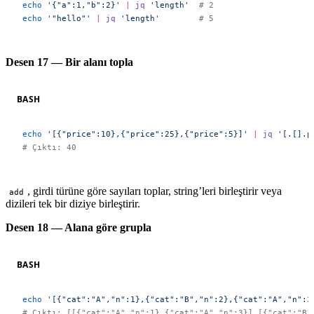
echo
 '{"a":1,"b":2}'
 |
 jq
 'length'
  # 2
echo
 '"hello"'
 |
 jq
 'length'
        # 5
Desen 17 — Bir alanı topla
BASH
echo
 '[{"price":10},{"price":25},{"price":5}]'
 |
 jq
 '[.[].p
# Çıktı: 40
, girdi türüne göre sayıları toplar, string’leri birleştirir veya
add
dizileri tek bir diziye birleştirir.
Desen 18 — Alana göre grupla
BASH
echo
 '[{"cat":"A","n":1},{"cat":"B","n":2},{"cat":"A","n":3
# Çıktı: [[{"cat":"A","n":1},{"cat":"A","n":3}],[{"cat":"B"