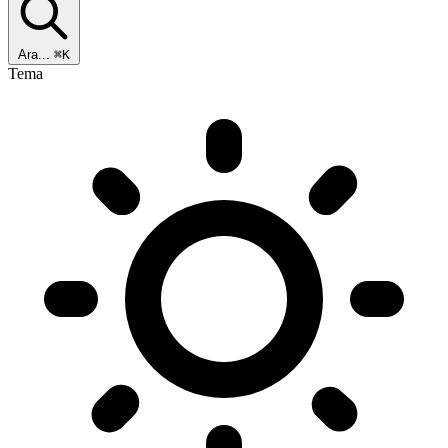
Ara...
⌘K
Tema