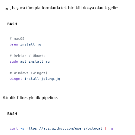
, başlıca tüm platformlarda tek bir ikili dosya olarak gelir:
jq
BASH
# macOS
brew
 install
 jq
# Debian / Ubuntu
sudo
 apt
 install
 jq
# Windows (winget)
winget
 install
 jqlang.jq
Kimlik filtresiyle ilk pipeline:
BASH
curl
 -s
 https://api.github.com/users/octocat
 |
 jq
 .