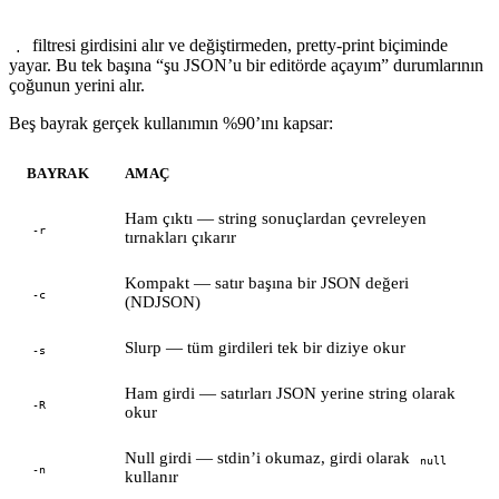
filtresi girdisini alır ve değiştirmeden, pretty-print biçiminde
.
yayar. Bu tek başına “şu JSON’u bir editörde açayım” durumlarının
çoğunun yerini alır.
Beş bayrak gerçek kullanımın %90’ını kapsar:
BAYRAK
AMAÇ
Ham çıktı — string sonuçlardan çevreleyen
-r
tırnakları çıkarır
Kompakt — satır başına bir JSON değeri
-c
(NDJSON)
Slurp — tüm girdileri tek bir diziye okur
-s
Ham girdi — satırları JSON yerine string olarak
-R
okur
Null girdi — stdin’i okumaz, girdi olarak
null
-n
kullanır