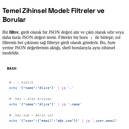
Temel Zihinsel Model: Filtreler ve
#
Borular
Bir
filtre
, girdi olarak bir JSON değeri alır ve çıktı olarak sıfır veya
daha fazla JSON değeri üretir. Filtreler bir boru
ile birleşir; sol
|
filtrenin her çıktısını sağ filtreye girdi olarak gönderir. Bu, byte
yerine JSON değerlerinin aktığı, shell borularıyla aynı zihinsel
modeldir.
BASH
# . — kimlik
echo
 '{"name":"Alice"}'
 |
 jq
 '.'
# .key — alan erişimi
echo
 '{"name":"Alice"}'
 |
 jq
 '.name'
# .key.sub — derin yol
echo
 '{"user":{"email":"a@x.com"}}'
 |
 jq
 '.user.email'