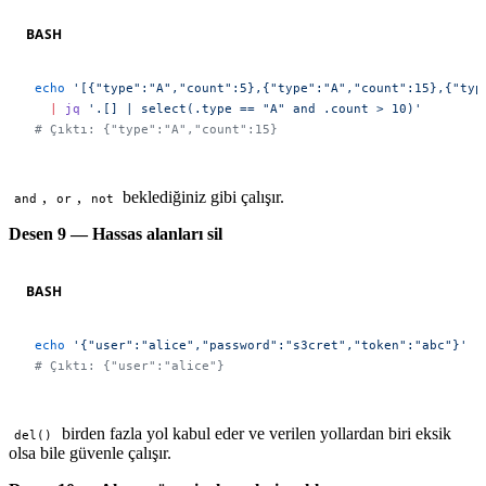
BASH
echo
 '[{"type":"A","count":5},{"type":"A","count":15},{"typ
  |
 jq
 '.[] | select(.type == "A" and .count > 10)'
# Çıktı: {"type":"A","count":15}
,
,
beklediğiniz gibi çalışır.
and
or
not
Desen 9 — Hassas alanları sil
BASH
echo
 '{"user":"alice","password":"s3cret","token":"abc"}'
 |
# Çıktı: {"user":"alice"}
birden fazla yol kabul eder ve verilen yollardan biri eksik
del()
olsa bile güvenle çalışır.