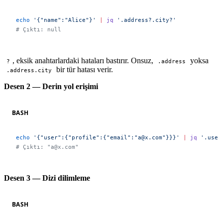
echo
 '{"name":"Alice"}'
 |
 jq
 '.address?.city?'
# Çıktı: null
, eksik anahtarlardaki hataları bastırır. Onsuz,
yoksa
?
.address
bir tür hatası verir.
.address.city
Desen 2 — Derin yol erişimi
BASH
echo
 '{"user":{"profile":{"email":"a@x.com"}}}'
 |
 jq
 '.user
# Çıktı: "a@x.com"
Desen 3 — Dizi dilimleme
BASH