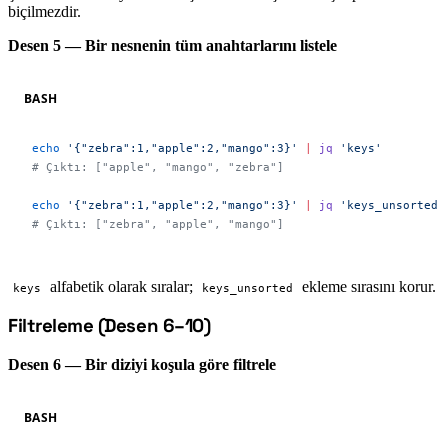
biçilmezdir.
Desen 5 — Bir nesnenin tüm anahtarlarını listele
BASH
echo
 '{"zebra":1,"apple":2,"mango":3}'
 |
 jq
 'keys'
# Çıktı: ["apple", "mango", "zebra"]
echo
 '{"zebra":1,"apple":2,"mango":3}'
 |
 jq
 'keys_unsorted'
# Çıktı: ["zebra", "apple", "mango"]
alfabetik olarak sıralar;
ekleme sırasını korur.
keys
keys_unsorted
Filtreleme (Desen 6–10)
#
Desen 6 — Bir diziyi koşula göre filtrele
BASH