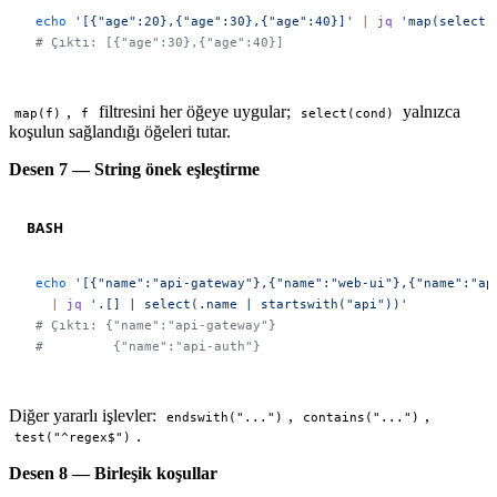
echo
 '[{"age":20},{"age":30},{"age":40}]'
 |
 jq
 'map(select(
# Çıktı: [{"age":30},{"age":40}]
,
filtresini her öğeye uygular;
yalnızca
map(f)
f
select(cond)
koşulun sağlandığı öğeleri tutar.
Desen 7 — String önek eşleştirme
BASH
echo
 '[{"name":"api-gateway"},{"name":"web-ui"},{"name":"ap
  |
 jq
 '.[] | select(.name | startswith("api"))'
# Çıktı: {"name":"api-gateway"}
#         {"name":"api-auth"}
Diğer yararlı işlevler:
,
,
endswith("...")
contains("...")
.
test("^regex$")
Desen 8 — Birleşik koşullar