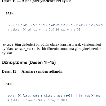
Desen 10 — Alana göre yinelenenleri ayıkla
BASH
echo
 '[{"id":1,"v":"a"},{"id":2,"v":"b"},{"id":1,"v":"a2"}]
# Çıktı: [{"id":1,"v":"a"},{"id":2,"v":"b"}]
tüm değerleri bir bütün olarak karşılaştırarak yinelenenleri
unique
ayıklar;
ise bir filtrenin sonucuna göre yinelenenleri
unique_by(f)
ayıklar.
Dönüştürme (Desen 11–15)
#
Desen 11 — Alanları yeniden adlandır
BASH
echo
 '[{"first_name":"Alice","age":30}]'
 |
 jq
 'map({name: .
# Çıktı: [{"name":"Alice","age":30}]