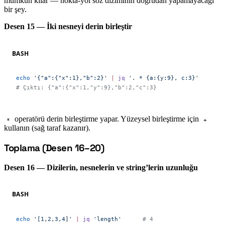
mümkün kılar — nokta-yol söz diziminin doğrudan yapamayacağı
bir şey.
Desen 15 — İki nesneyi derin birleştir
BASH
echo
 '{"a":{"x":1},"b":2}'
 |
 jq
 '. * {a:{y:9}, c:3}'
# Çıktı: {"a":{"x":1,"y":9},"b":2,"c":3}
operatörü derin birleştirme yapar. Yüzeysel birleştirme için
*
+
kullanın (sağ taraf kazanır).
Toplama (Desen 16–20)
#
Desen 16 — Dizilerin, nesnelerin ve string’lerin uzunluğu
BASH
echo
 '[1,2,3,4]'
 |
 jq
 'length'
      # 4