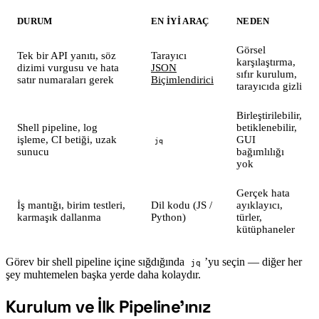
DURUM
EN IYI ARAÇ
NEDEN
Görsel
Tek bir API yanıtı, söz
Tarayıcı
karşılaştırma,
dizimi vurgusu ve hata
JSON
sıfır kurulum,
satır numaraları gerek
Biçimlendirici
tarayıcıda gizli
Birleştirilebilir,
Shell pipeline, log
betiklenebilir,
işleme, CI betiği, uzak
GUI
jq
sunucu
bağımlılığı
yok
Gerçek hata
İş mantığı, birim testleri,
Dil kodu (JS /
ayıklayıcı,
karmaşık dallanma
Python)
türler,
kütüphaneler
Görev bir shell pipeline içine sığdığında
’yu seçin — diğer her
jq
şey muhtemelen başka yerde daha kolaydır.
Kurulum ve İlk Pipeline’ınız
#