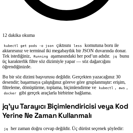
12 dakika okuma
çıktısını
komutuna boru ile
kubectl get pods -o json
less
aktarırsınız ve terminal iki megabaytlık bir JSON duvarında donar.
Tek istediğiniz,
aşamasındaki her pod’un adıdır.
bunu
Running
jq
üç karakterlik filtre söz dizimiyle yapar — söz dağarcığını
öğrendiğinizde.
Bu bir söz dizimi başvurusu değildir. Gerçekten yazacağınız 30
desendir; başarmaya çalıştığınız göreve göre gruplanmıştır: erişim,
filtreleme, dönüştürme, toplama, biçimlendirme ve
,
,
kubectl
aws
gibi gerçek araçlarla birbirine bağlama.
docker
jq’yu Tarayıcı Biçimlendiricisi veya Kod
#
Yerine Ne Zaman Kullanmalı
her zaman doğru cevap değildir. Üç dürüst seçenek şöyledir:
jq