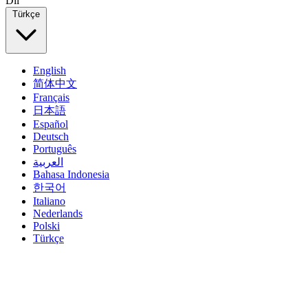
Dil
Türkçe
English
简体中文
Français
日本語
Español
Deutsch
Português
العربية
Bahasa Indonesia
한국어
Italiano
Nederlands
Polski
Türkçe