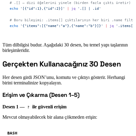
# .[] — dizi öğelerini yinele (birden fazla çıktı üretir)
echo
 '[{"id":1},{"id":2}]'
 |
 jq
 '.[] | .id'
# Boru bileşimi: .items[] çıktılarının her biri .name filtr
echo
 '{"items":[{"name":"a"},{"name":"b"}]}'
 |
 jq
 '.items[]
Tüm dilbilgisi budur. Aşağıdaki 30 desen, bu temel yapı taşlarının
birleşimleridir.
Gerçekten Kullanacağınız 30 Desen
#
Her desen girdi JSON’unu, komutu ve çıktıyı gösterir. Herhangi
birini terminalinize kopyalayın.
Erişim ve Çıkarma (Desen 1–5)
#
Desen 1 —
ile güvenli erişim
?
Mevcut olmayabilecek bir alana çökmeden erişin:
BASH