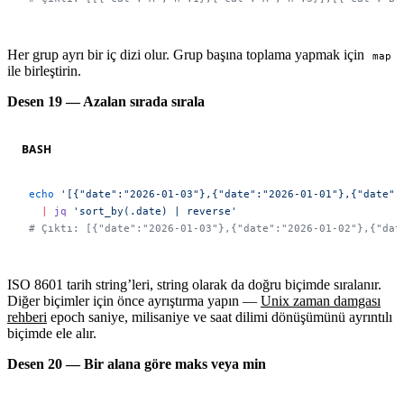
Her grup ayrı bir iç dizi olur. Grup başına toplama yapmak için
map
ile birleştirin.
Desen 19 — Azalan sırada sırala
BASH
echo
 '[{"date":"2026-01-03"},{"date":"2026-01-01"},{"date":
  |
 jq
 'sort_by(.date) | reverse'
# Çıktı: [{"date":"2026-01-03"},{"date":"2026-01-02"},{"dat
ISO 8601 tarih string’leri, string olarak da doğru biçimde sıralanır.
Diğer biçimler için önce ayrıştırma yapın —
Unix zaman damgası
rehberi
epoch saniye, milisaniye ve saat dilimi dönüşümünü ayrıntılı
biçimde ele alır.
Desen 20 — Bir alana göre maks veya min