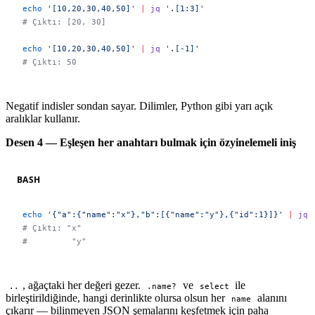
echo
 '[10,20,30,40,50]'
 |
 jq
 '.[1:3]'
# Çıktı: [20, 30]
echo
 '[10,20,30,40,50]'
 |
 jq
 '.[-1]'
# Çıktı: 50
Negatif indisler sondan sayar. Dilimler, Python gibi yarı açık
aralıklar kullanır.
Desen 4 — Eşleşen her anahtarı bulmak için özyinelemeli iniş
BASH
echo
 '{"a":{"name":"x"},"b":[{"name":"y"},{"id":1}]}'
 |
 jq
 
# Çıktı: "x"
#         "y"
, ağaçtaki her değeri gezer.
ve
ile
..
.name?
select
birleştirildiğinde, hangi derinlikte olursa olsun her
alanını
name
çıkarır — bilinmeyen JSON şemalarını keşfetmek için paha