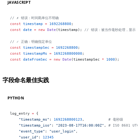
JAVASCRIPT
// ✗ 错误：时间戳单位不明确
const
 timestamp
 =
 1692268800
;
const
 date
 =
 new
 Date
(timestamp); 
// 错误：被当作毫秒处理，显示 1
// ✓ 正确：明确指定单位
const
 timestampSec
 =
 1692268800
;
const
 timestampMs
 =
 1692268800000
;
const
 dateFromSec
 =
 new
 Date
(timestampSec 
*
 1000
);
字段命名最佳实践
#
PYTHON
log_entry 
=
 {
    "timestamp_ms"
: 
1692268800123
,           
# 毫秒级
    "timestamp_iso"
: 
"2023-08-17T16:00:00Z"
, 
# ISO 8601 UTC
    "event_type"
: 
"user_login"
,
    "user_id"
: 
12345