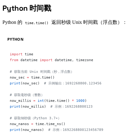
Python 时间戳
#
Python 的
返回秒级 Unix 时间戳（浮点数）：
time.time()
PYTHON
import
 time
from
 datetime 
import
 datetime, timezone
# 获取当前 Unix 时间戳（秒，浮点数）
now_sec 
=
 time.time()
print
(now_sec)  
# 示例输出：1692268800.123456
# 获取毫秒级（整数）
now_millis 
=
 int
(time.time() 
*
 1000
)
print
(now_millis)  
# 示例：1692268800123
# 获取纳秒级（Python 3.7+）
now_nanos 
=
 time.time_ns()
print
(now_nanos)  
# 示例：1692268800123456789