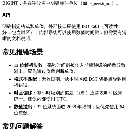
BIGINT，并在字段名中明确标注单位（如
）。
*_epoch_ms
API
#
明确指定格式和单位。外部接口应使用 ISO 8601（可读性
好，包含时区）；内部系统可以使用数值时间戳，但需要有清
晰的文档说明。
常见报错场景
#
13 位解析失败
：毫秒时间戳被传入期望秒级的函数导致
溢出。应先通过位数判断单位。
格式不匹配
：无效日期、缺少时区或 DST 切换点导致解
析错误。
时区偏移
：整小时级别的偏差（±8h）通常表明时区未
统一。建议内部使用 UTC。
数值溢出
：32 位系统面临 2038 年限制；应优先使用 64
位整数。
常见问题解答
#