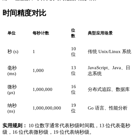
时间精度对比
#
位
单位
每秒计数
典型应用场景
数
10
秒 (s)
1
传统 Unix/Linux 系统
位
13
JavaScript、Java、日
毫秒
1,000
位
(ms)
志系统
16
微秒
1,000,000
分布式追踪、数据库
位
(μs)
19
纳秒
1,000,000,000
Go 语言、性能分析
位
(ns)
实用规则：
10 位数字通常代表秒级时间戳，13 位代表毫秒
级，16 位代表微秒级，19 位代表纳秒级。