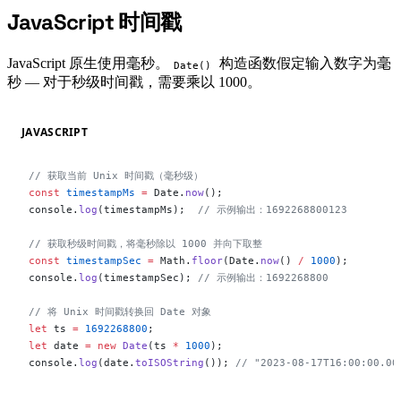
JavaScript 时间戳
#
JavaScript 原生使用毫秒。
构造函数假定输入数字为毫
Date()
秒 — 对于秒级时间戳，需要乘以 1000。
JAVASCRIPT
// 获取当前 Unix 时间戳（毫秒级）
const
 timestampMs
 =
 Date.
now
();
console.
log
(timestampMs);  
// 示例输出：1692268800123
// 获取秒级时间戳，将毫秒除以 1000 并向下取整
const
 timestampSec
 =
 Math.
floor
(Date.
now
() 
/
 1000
);
console.
log
(timestampSec); 
// 示例输出：1692268800
// 将 Unix 时间戳转换回 Date 对象
let
 ts 
=
 1692268800
;
let
 date 
=
 new
 Date
(ts 
*
 1000
);
console.
log
(date.
toISOString
()); 
// "2023-08-17T16:00:00.00