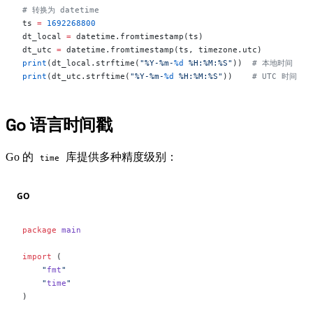
# 转换为 datetime
ts 
=
 1692268800
dt_local 
=
 datetime.fromtimestamp(ts)
dt_utc 
=
 datetime.fromtimestamp(ts, timezone.utc)
print
(dt_local.strftime(
"%Y-%m-
%d
 %H:%M:%S"
))  
# 本地时间
print
(dt_utc.strftime(
"%Y-%m-
%d
 %H:%M:%S"
))    
# UTC 时间
Go 语言时间戳
#
Go 的
库提供多种精度级别：
time
GO
package
 main
import
 (
    "
fmt
"
    "
time
"
)