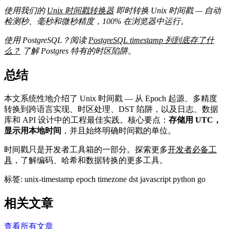
使用我们的
Unix 时间戳转换器
即时转换 Unix 时间戳 — 自动
检测秒、毫秒和微秒精度，100% 在浏览器中运行。
使用 PostgreSQL？阅读
PostgreSQL timestamp 列到底存了什
么？
了解 Postgres 特有的时区陷阱。
总结
#
本文系统性地介绍了 Unix 时间戳 — 从 Epoch 起源、多精度
转换到跨语言实现、时区处理、DST 陷阱，以及日志、数据
库和 API 设计中的工程最佳实践。核心要点：
存储用 UTC，
显示用本地时间
，并且始终明确时间戳的单位。
时间戳只是开发者工具箱的一部分。探索更多
开发者必备工
具
，了解编码、哈希和数据转换的更多工具。
标签:
unix-timestamp
epoch
timezone
dst
javascript
python
go
相关文章
查看所有文章