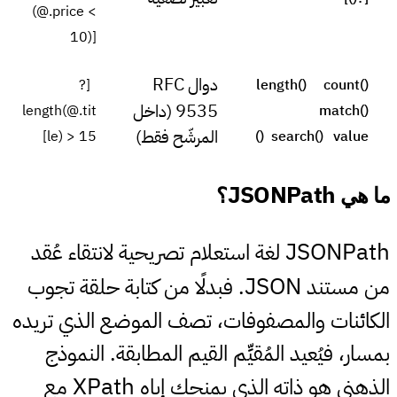
(@.price <
10)]
RFC
دوال
[?
length()
count()
9535
(داخل
length(@.tit
match()
المرشّح فقط)
le) > 15]
search()
value()
JSONPath
#
ما هي
؟
JSONPath
لغة استعلام تصريحية لانتقاء عُقد
JSON
من مستند
. فبدلًا من كتابة حلقة تجوب
الكائنات والمصفوفات، تصف الموضع الذي تريده
بمسار، فيُعيد المُقيِّم القيم المطابقة. النموذج
XPath
الذهني هو ذاته الذي يمنحك إياه
مع