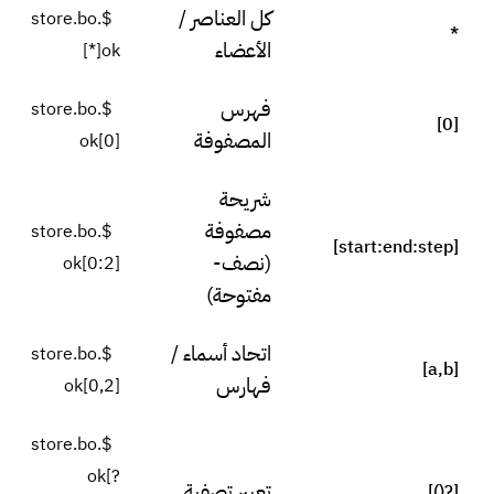
كل العناصر /
$.store.bo
*
الأعضاء
ok[*]
فهرس
$.store.bo
[0]
المصفوفة
ok[0]
شريحة
مصفوفة
$.store.bo
[start:end:step]
(نصف-
ok[0:2]
مفتوحة)
اتحاد أسماء /
$.store.bo
[a,b]
فهارس
ok[0,2]
$.store.bo
ok[?
تعبير تصفية
[?()]