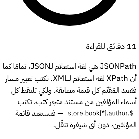
11 دقائق للقراءة
JSON
JSONPath
هي لغة استعلام لـ
، تمامًا كما
XML
XPath
أن
لغة استعلام لـ
. تكتب تعبير مسار
فيُعيد المُقيِّم كل قيمة مطابقة. ولكي تلتقط كل
أسماء المؤلفين من مستند متجر كتب، تكتب
— فتستعيد قائمة
$.store.book[*].author
المؤلفين، دون أي شيفرة تنقّل.