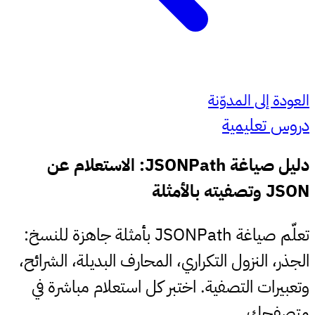
العودة إلى المدوّنة
دروس تعليمية
دليل صياغة JSONPath: الاستعلام عن
JSON وتصفيته بالأمثلة
تعلّم صياغة JSONPath بأمثلة جاهزة للنسخ:
الجذر، النزول التكراري، المحارف البديلة، الشرائح،
وتعبيرات التصفية. اختبر كل استعلام مباشرة في
متصفحك.