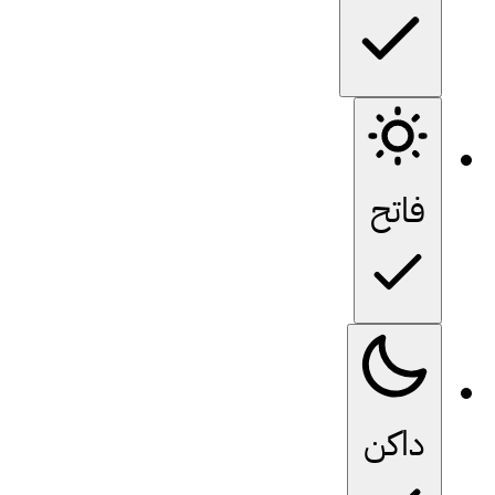
فاتح
داكن