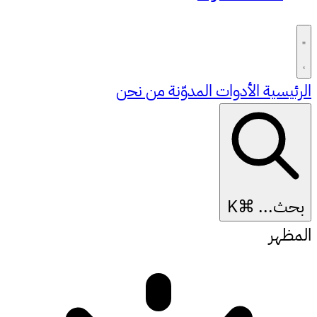
الرئيسية
الأدوات
المدوّنة
من نحن
بحث...
⌘K
المظهر