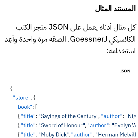
#
المستند المثال
JSON
كل مثال أدناه يعمل على
متجر الكتب
Goessner
الكلاسيكي لـ
. الصقه مرة واحدة وأعِد
استخدامه:
JSON
{
  "store"
: {
    "book"
: [
      { 
"title"
: 
"Sayings of the Century"
, 
"author"
: 
"Nig
      { 
"title"
: 
"Sword of Honour"
, 
"author"
: 
"Evelyn W
      { 
"title"
: 
"Moby Dick"
, 
"author"
: 
"Herman Melvill