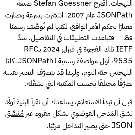
Stefan Goessner
اللهجات. اقترح
صيغة
JSONPath
عام 2007. انتشرت بسرعة وصارت
معيارًا بحكم الأمر الواقع، لكنها لم تُوصَّف رسميًا
قطّ — فتباعدت التطبيقات في التفاصيل. سدّ
RFC
IETF
تلك الفجوة في فبراير 2024 بـ
JSONPath
9535
، أول مواصفة رسمية لـ
. كلتا
اللهجتين حيّة اليوم، ولهذا قد يتصرّف التعبير نفسه
تصرّفًا مختلفًا بحسب المكتبة التي تشغّله.
قبل أن تبدأ الاستعلام، يساعدك أن تقرأ البنية أولًا.
مُنسِّق
نسّق المُدخل الفوضوي بشكل مقروء عبر
JSON
حتى يصير التداخل مرئيًا.