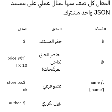
المقال كل صفّ منها بمثال عملي على مستند
JSON
واحد مشترك.
المُحدِّد
المعنى
المثال
جذر المستند
$
$
العنصر الحالي
[?(@.price
(داخل
@
< 10)]
المرشّحات)
/
$.store.bo
.name
عضو فرعي
ok
['name']
نزول تكراري
$..author
..