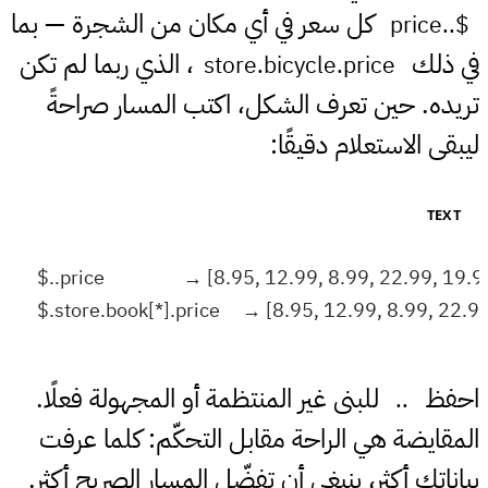
كل سعر في أي مكان من الشجرة — بما
$..price
في ذلك
، الذي ربما لم تكن
store.bicycle.price
تريده. حين تعرف الشكل، اكتب المسار صراحةً
ليبقى الاستعلام دقيقًا:
TEXT
احفظ
للبنى غير المنتظمة أو المجهولة فعلًا.
..
المقايضة هي الراحة مقابل التحكّم: كلما عرفت
بياناتك أكثر، ينبغي أن تفضّل المسار الصريح أكثر.