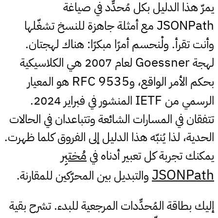
يمرّ هذا الدليل بكل مُحدِّد في صياغة
JSONPath
مع أمثلة جاهزة للنسخ تشغّلها
وأنت تقرأ. ولْنحسم أمرًا مبكرًا: هناك لهجتان.
Goessner
لهجة
لعام 2007 هي الكلاسيكية
RFC 9535
بحكم الأمر الواقع، و
هو المعيار
IETF
الرسمي من
المنشور في فبراير 2024.
تتفقان في المسارات الشائعة وتتباعدان في الحالات
الحدية، لذا يُنبّه هذا الدليل إلى الفروق كلما ظهرت.
مُختبِر
يمكنك تجربة كل تعبير أدناه في
JSONPath
والتبديل بين المحرّكين للمقارنة.
إليك بطاقة المُحدِّدات المرجعية للبدء. تشرح بقية