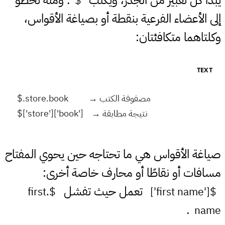
$
إلى الأعضاء الفرعية بنقطة أو بصياغة الأقواس،
وكلتاهما متكافئتان:
TEXT
$.store.book          → مصفوفة الكتب
$['store']['book']    → نتيجة مطابقة
صياغة الأقواس هي ما تحتاجه حين يحوي المفتاح
مسافات أو نقاطًا أو محارف خاصة أخرى:
تعمل حيث تفشل
$.first
$['first name']
.
name