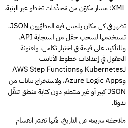
XML
: مسار مكوّن من مُحدِّدات تخطو عبر البنية.
JSON
تظهر في كل مكان يلمس فيه المطوّرون
.
API
تستخدمها لسحب حقل من استجابة
،
وللتأكيد على قيمة في اختبار تكامل، ولعنونة
الحقول في إعدادات خطوط الأنابيب
AWS Step Functions
Kubernetes
لـ
و
Azure Logic Apps
و
، ولاستخراج بيانات من
JSON
كبير أو غير منتظم دون كتابة منطق تنقّل
يدويًا.
ملاحظة سريعة عن التاريخ، لأنها تفسّر انقسام