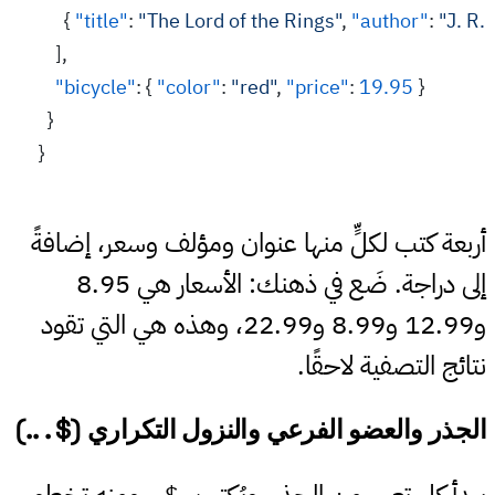
      { 
"title"
: 
"The Lord of the Rings"
, 
"author"
: 
"J. R. 
    ],
    "bicycle"
: { 
"color"
: 
"red"
, 
"price"
: 
19.95
 }
  }
}
أربعة كتب لكلٍّ منها عنوان ومؤلف وسعر، إضافةً
إلى دراجة. ضَع في ذهنك: الأسعار هي 8.95
و12.99 و8.99 و22.99، وهذه هي التي تقود
نتائج التصفية لاحقًا.
#
الجذر والعضو الفرعي والنزول التكراري ($ . ..)
يبدأ كل تعبير من الجذر، ويُكتب
. ومنه تخطو