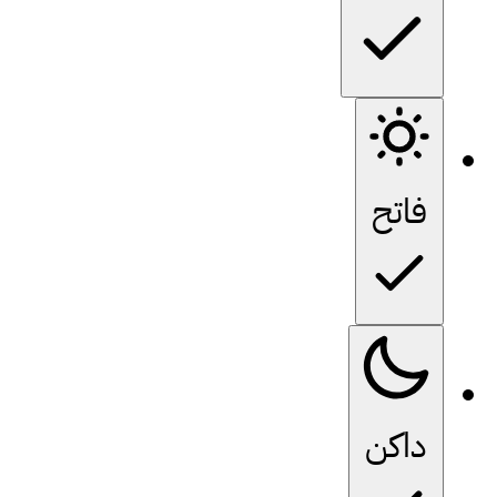
فاتح
داكن