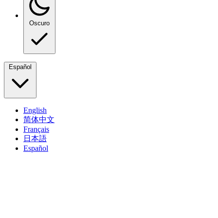
Oscuro
Español
English
简体中文
Français
日本語
Español