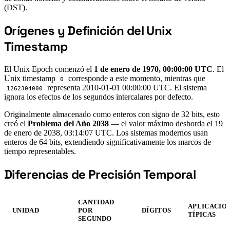
(DST).
Orígenes y Definición del Unix
#
Timestamp
El Unix Epoch comenzó el
1 de enero de 1970, 00:00:00 UTC
. El
Unix timestamp
corresponde a este momento, mientras que
0
representa 2010-01-01 00:00:00 UTC. El sistema
1262304000
ignora los efectos de los segundos intercalares por defecto.
Originalmente almacenado como enteros con signo de 32 bits, esto
creó el
Problema del Año 2038
— el valor máximo desborda el 19
de enero de 2038, 03:14:07 UTC. Los sistemas modernos usan
enteros de 64 bits, extendiendo significativamente los marcos de
tiempo representables.
Diferencias de Precisión Temporal
#
CANTIDAD
APLICACIO
UNIDAD
POR
DÍGITOS
TÍPICAS
SEGUNDO