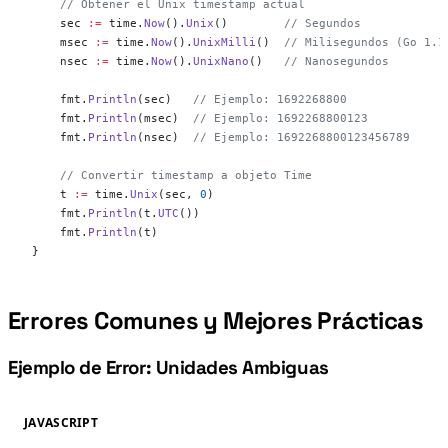
    // Obtener el Unix timestamp actual
    sec 
:=
 time.
Now
().
Unix
()        
// Segundos
    msec 
:=
 time.
Now
().
UnixMilli
()  
// Milisegundos (Go 1.1
    nsec 
:=
 time.
Now
().
UnixNano
()   
// Nanosegundos
    fmt.
Println
(sec)   
// Ejemplo: 1692268800
    fmt.
Println
(msec)  
// Ejemplo: 1692268800123
    fmt.
Println
(nsec)  
// Ejemplo: 1692268800123456789
    // Convertir timestamp a objeto Time
    t 
:=
 time.
Unix
(sec, 
0
)
    fmt.
Println
(t.
UTC
())
    fmt.
Println
(t)
}
Errores Comunes y Mejores Prácticas
#
Ejemplo de Error: Unidades Ambiguas
#
JAVASCRIPT