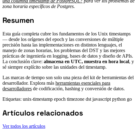
una columna timestamp de PostgreSQL?
para ver los problemas de
zona horaria específicos de Postgres.
Resumen
#
Esta guía completa cubre los fundamentos de los Unix timestamps
— desde los orígenes del epoch y las conversiones de múltiple
precisión hasta las implementaciones en distintos lenguajes, el
manejo de zonas horarias, los problemas del DST y las mejores
prácticas de ingeniería en logging, bases de datos y diseño de APIs.
La conclusión clave:
almacena en UTC, muestra en hora local
, y
sé siempre explícito sobre las unidades del timestamp.
Las marcas de tiempo son solo una pieza del kit de herramientas del
desarrollador. Explora más
herramientas esenciales para
desarrolladores
de codificación, hashing y conversión de datos.
Etiquetas:
unix-timestamp
epoch
timezone
dst
javascript
python
go
Artículos relacionados
Ver todos los artículos