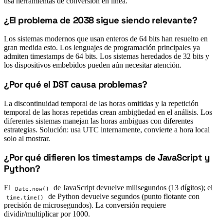
usa herramientas de conversión en línea.
¿El problema de 2038 sigue siendo relevante?
#
Los sistemas modernos que usan enteros de 64 bits han resuelto en
gran medida esto. Los lenguajes de programación principales ya
admiten timestamps de 64 bits. Los sistemas heredados de 32 bits y
los dispositivos embebidos pueden aún necesitar atención.
¿Por qué el DST causa problemas?
#
La discontinuidad temporal de las horas omitidas y la repetición
temporal de las horas repetidas crean ambigüedad en el análisis. Los
diferentes sistemas manejan las horas ambiguas con diferentes
estrategias. Solución: usa UTC internamente, convierte a hora local
solo al mostrar.
¿Por qué difieren los timestamps de JavaScript y
#
Python?
El
de JavaScript devuelve milisegundos (13 dígitos); el
Date.now()
de Python devuelve segundos (punto flotante con
time.time()
precisión de microsegundos). La conversión requiere
dividir/multiplicar por 1000.