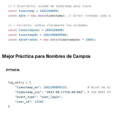
// ✗ Incorrecto: unidad de timestamp poco clara
const
 timestamp
 =
 1692268800
;
const
 date
 =
 new
 Date
(timestamp); 
// Error: tratado como mi
// ✓ Correcto: indica claramente las unidades
const
 timestampSec
 =
 1692268800
;
const
 timestampMs
 =
 1692268800000
;
const
 dateFromSec
 =
 new
 Date
(timestampSec 
*
 1000
);
Mejor Práctica para Nombres de Campos
#
PYTHON
log_entry 
=
 {
    "timestamp_ms"
: 
1692268800123
,           
# Nivel de mil
    "timestamp_iso"
: 
"2023-08-17T16:00:00Z"
, 
# ISO 8601 UTC
    "event_type"
: 
"user_login"
,
    "user_id"
: 
12345
}