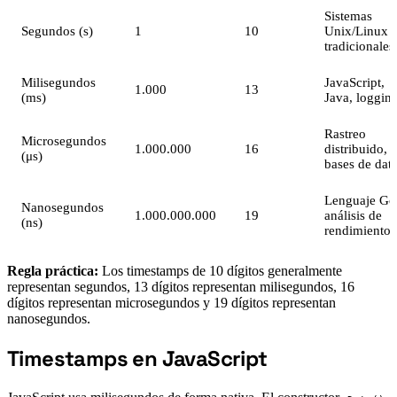
Sistemas
Segundos (s)
1
10
Unix/Linux
tradicionales
Milisegundos
JavaScript,
1.000
13
(ms)
Java, loggin
Rastreo
Microsegundos
1.000.000
16
distribuido,
(μs)
bases de dat
Lenguaje Go
Nanosegundos
1.000.000.000
19
análisis de
(ns)
rendimiento
Regla práctica:
Los timestamps de 10 dígitos generalmente
representan segundos, 13 dígitos representan milisegundos, 16
dígitos representan microsegundos y 19 dígitos representan
nanosegundos.
Timestamps en JavaScript
#