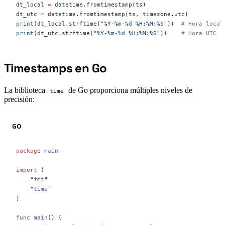
dt_local 
=
 datetime.fromtimestamp(ts)
dt_utc 
=
 datetime.fromtimestamp(ts, timezone.utc)
print
(dt_local.strftime(
"%Y-%m-
%d
 %H:%M:%S"
))  
# Hora local
print
(dt_utc.strftime(
"%Y-%m-
%d
 %H:%M:%S"
))    
# Hora UTC
Timestamps en Go
#
La biblioteca
de Go proporciona múltiples niveles de
time
precisión:
GO
package
 main
import
 (
    "
fmt
"
    "
time
"
)
func
 main
() {