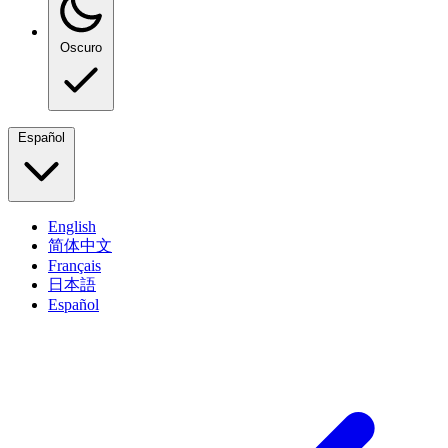
Oscuro
Español
English
简体中文
Français
日本語
Español