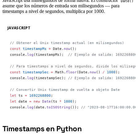
JavaScript usa milisegundos de forma nativa. El constructor
Date()
asume que los números de entrada son milisegundos — para
timestamps a nivel de segundos, multiplica por 1000.
JAVASCRIPT
// Obtener el Unix timestamp actual (en milisegundos)
const
 timestampMs
 =
 Date.
now
();
console.
log
(timestampMs);  
// Ejemplo de salida: 1692268800
// Para timestamps a nivel de segundos, divide los milisegu
const
 timestampSec
 =
 Math.
floor
(Date.
now
() 
/
 1000
);
console.
log
(timestampSec); 
// Ejemplo de salida: 1692268800
// Convertir Unix timestamp de vuelta a objeto Date
let
 ts 
=
 1692268800
;
let
 date 
=
 new
 Date
(ts 
*
 1000
);
console.
log
(date.
toISOString
()); 
// "2023-08-17T16:00:00.00
Timestamps en Python
#