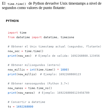
El
de Python devuelve Unix timestamps a nivel de
time.time()
segundos como valores de punto flotante:
PYTHON
import
 time
from
 datetime 
import
 datetime, timezone
# Obtener el Unix timestamp actual (segundos, flotante)
now_sec 
=
 time.time()
print
(now_sec)  
# Ejemplo de salida: 1692268800.123456
# Obtener milisegundos (entero)
now_millis 
=
 int
(time.time() 
*
 1000
)
print
(now_millis)  
# Ejemplo: 1692268800123
# Obtener nanosegundos (Python 3.7+)
now_nanos 
=
 time.time_ns()
print
(now_nanos)  
# Ejemplo: 1692268800123456789
# Convertir a datetime
ts 
=
 1692268800