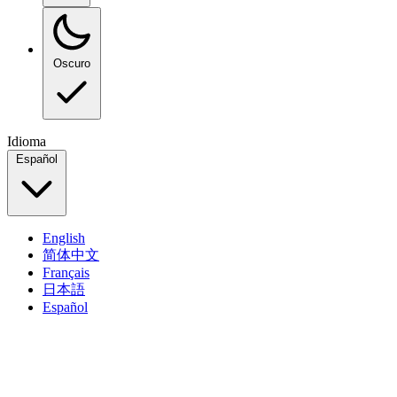
Oscuro
Idioma
Español
English
简体中文
Français
日本語
Español