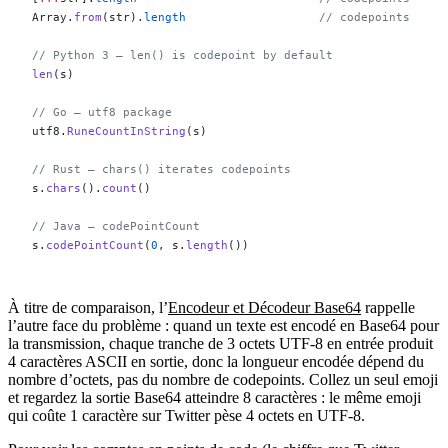
Array.
from
(str).
length
                   // codepoints
// Python 3 — len() is codepoint by default
len
(s)
// Go — utf8 package
utf8.
RuneCountInString
(s)
// Rust — chars() iterates codepoints
s.
chars
().
count
()
// Java — codePointCount
s.
codePointCount
(
0
, s.
length
())
À titre de comparaison, l’
Encodeur et Décodeur Base64
rappelle
l’autre face du problème : quand un texte est encodé en Base64 pour
la transmission, chaque tranche de 3 octets UTF-8 en entrée produit
4 caractères ASCII en sortie, donc la longueur encodée dépend du
nombre d’octets, pas du nombre de codepoints. Collez un seul emoji
et regardez la sortie Base64 atteindre 8 caractères : le même emoji
qui coûte 1 caractère sur Twitter pèse 4 octets en UTF-8.