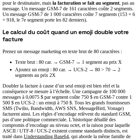
pour le destinataire, mais
la facturation se fait au segment
, pas au
message. Un message GSM-7 de 161 caractères coûte 2 segments.
Un message GSM-7 de 1 000 caractères coûte 7 segments (153 × 6
= 918, le 7e segment porte les 82 derniers).
Le calcul du coût quand un emoji double votre
#
facture
Prenez un message marketing en texte brut de 80 caractères :
Texte brut : 80 car. → GSM-7 → 1 segment au prix X
Ajoutez un emoji : 80 car. → UCS-2 → 80 > 70 → 2
segments au prix 2X
Doubler la facture à cause d’un seul emoji est bien réel et la
conséquence se mesure à l’échelle. Une campagne de 100 000
messages à 0,0075 $ par segment coûte 750 $ en GSM-7 contre 1
500 $ en UCS-2 : un emoji à 750 $. Tous les grands fournisseurs
SMS (Twilio, Bandwidth, AWS SNS, MessageBird, Vonage)
facturent ainsi. Les règles d’encodage relèvent du standard GSM,
pas d’une politique commerciale. L’historique détaillé des
compromis d’encodage au niveau octet, et la raison pour laquelle
ASCII / UTF-8 / UCS-2 existent comme standards distincts, est
traité dans
Understanding Base64
, qui aborde la même famille de