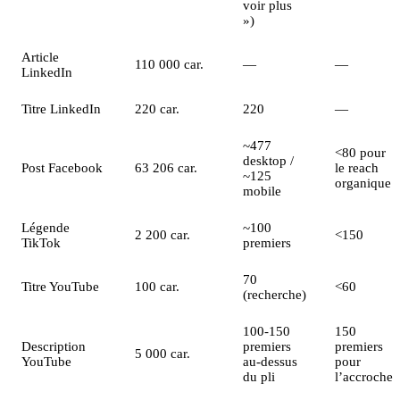
voir plus
»)
Article
110 000 car.
—
—
LinkedIn
Titre LinkedIn
220 car.
220
—
~477
<80 pour
desktop /
Post Facebook
63 206 car.
le reach
~125
organique
mobile
Légende
~100
2 200 car.
<150
TikTok
premiers
70
Titre YouTube
100 car.
<60
(recherche)
100-150
150
Description
premiers
premiers
5 000 car.
YouTube
au-dessus
pour
du pli
l’accroche