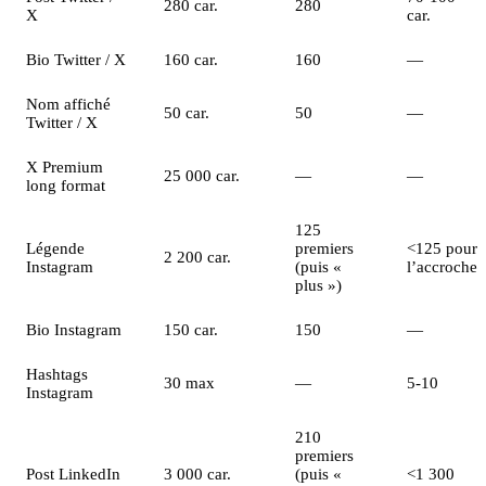
280 car.
280
X
car.
Bio Twitter / X
160 car.
160
—
Nom affiché
50 car.
50
—
Twitter / X
X Premium
25 000 car.
—
—
long format
125
Légende
premiers
<125 pour
2 200 car.
Instagram
(puis «
l’accroche
plus »)
Bio Instagram
150 car.
150
—
Hashtags
30 max
—
5-10
Instagram
210
premiers
Post LinkedIn
3 000 car.
(puis «
<1 300