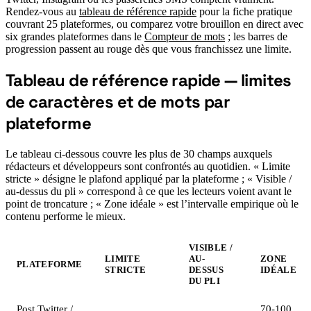
Rendez-vous au
tableau de référence rapide
pour la fiche pratique
couvrant 25 plateformes, ou comparez votre brouillon en direct avec
six grandes plateformes dans le
Compteur de mots
; les barres de
progression passent au rouge dès que vous franchissez une limite.
Tableau de référence rapide — limites
de caractères et de mots par
#
plateforme
Le tableau ci-dessous couvre les plus de 30 champs auxquels
rédacteurs et développeurs sont confrontés au quotidien. « Limite
stricte » désigne le plafond appliqué par la plateforme ; « Visible /
au-dessus du pli » correspond à ce que les lecteurs voient avant le
point de troncature ; « Zone idéale » est l’intervalle empirique où le
contenu performe le mieux.
VISIBLE /
LIMITE
AU-
ZONE
PLATEFORME
STRICTE
DESSUS
IDÉALE
DU PLI
Post Twitter /
70-100