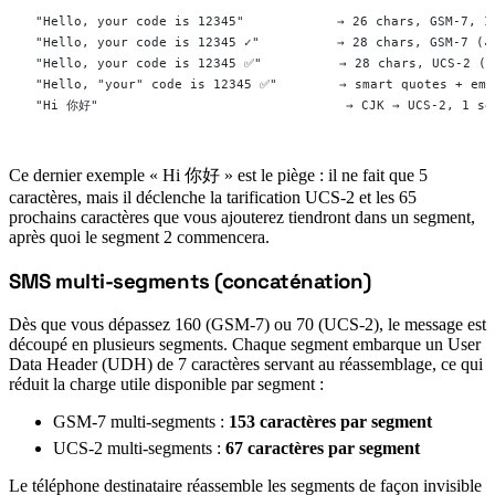
"Hello, your code is 12345"            → 26 chars, GSM-7, 1
"Hello, your code is 12345 ✓"          → 28 chars, GSM-7 (✓
"Hello, your code is 12345 ✅"          → 28 chars, UCS-2 (e
"Hello, "your" code is 12345 ✅"        → smart quotes + emo
"Hi 你好"                                → CJK → UCS-2, 1 se
Ce dernier exemple « Hi 你好 » est le piège : il ne fait que 5
caractères, mais il déclenche la tarification UCS-2 et les 65
prochains caractères que vous ajouterez tiendront dans un segment,
après quoi le segment 2 commencera.
SMS multi-segments (concaténation)
#
Dès que vous dépassez 160 (GSM-7) ou 70 (UCS-2), le message est
découpé en plusieurs segments. Chaque segment embarque un User
Data Header (UDH) de 7 caractères servant au réassemblage, ce qui
réduit la charge utile disponible par segment :
GSM-7 multi-segments :
153 caractères par segment
UCS-2 multi-segments :
67 caractères par segment
Le téléphone destinataire réassemble les segments de façon invisible