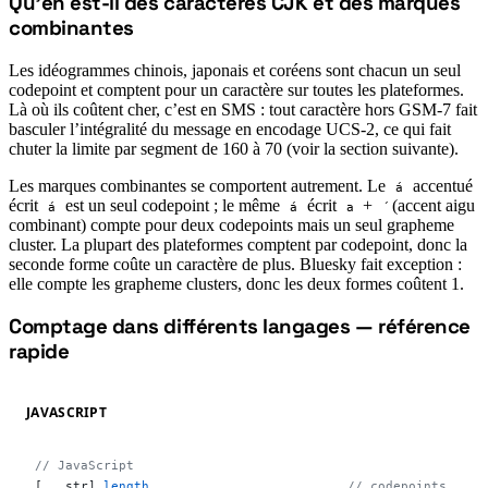
Qu’en est-il des caractères CJK et des marques
#
combinantes
Les idéogrammes chinois, japonais et coréens sont chacun un seul
codepoint et comptent pour un caractère sur toutes les plateformes.
Là où ils coûtent cher, c’est en SMS : tout caractère hors GSM-7 fait
basculer l’intégralité du message en encodage UCS-2, ce qui fait
chuter la limite par segment de 160 à 70 (voir la section suivante).
Les marques combinantes se comportent autrement. Le
accentué
á
écrit
est un seul codepoint ; le même
écrit
+
(accent aigu
á
á
a
combinant) compte pour deux codepoints mais un seul grapheme
cluster. La plupart des plateformes comptent par codepoint, donc la
seconde forme coûte un caractère de plus. Bluesky fait exception :
elle compte les grapheme clusters, donc les deux formes coûtent 1.
Comptage dans différents langages — référence
#
rapide
JAVASCRIPT
// JavaScript
[
...
str].
length
                          // codepoints