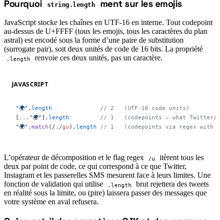
Pourquoi
ment sur les emojis
#
string.length
JavaScript stocke les chaînes en UTF-16 en interne. Tout codepoint
au-dessus de U+FFFF (tous les emojis, tous les caractères du plan
astral) est encodé sous la forme d’une paire de substitution
(surrogate pair), soit deux unités de code de 16 bits. La propriété
renvoie ces deux unités, pas un caractère.
.length
JAVASCRIPT
"🌍"
.
length
              // 2   (UTF-16 code units)
[
...
"🌍"
].
length
         // 1   (codepoints — what Twitter/
"🌍"
.
match
(
/
.
/
gu
).
length
 // 1   (codepoints via regex with 
L’opérateur de décomposition et le flag regex
itèrent tous les
/u
deux par point de code, ce qui correspond à ce que Twitter,
Instagram et les passerelles SMS mesurent face à leurs limites. Une
fonction de validation qui utilise
brut rejettera des tweets
.length
en réalité sous la limite, ou (pire) laissera passer des messages que
votre système en aval refusera.