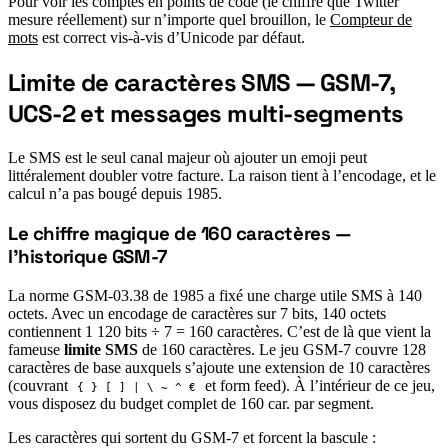
Pour voir les comptes en points de code (le chiffre que Twitter
mesure réellement) sur n’importe quel brouillon, le
Compteur de
mots
est correct vis-à-vis d’Unicode par défaut.
Limite de caractères SMS — GSM-7,
#
UCS-2 et messages multi-segments
Le SMS est le seul canal majeur où ajouter un emoji peut
littéralement doubler votre facture. La raison tient à l’encodage, et le
calcul n’a pas bougé depuis 1985.
Le chiffre magique de 160 caractères —
#
l’historique GSM-7
La norme GSM-03.38 de 1985 a fixé une charge utile SMS à 140
octets. Avec un encodage de caractères sur 7 bits, 140 octets
contiennent 1 120 bits ÷ 7 = 160 caractères. C’est de là que vient la
fameuse
limite SMS
de 160 caractères. Le jeu GSM-7 couvre 128
caractères de base auxquels s’ajoute une extension de 10 caractères
(couvrant
et form feed). À l’intérieur de ce jeu,
{ } [ ] | \ ~ ^ €
vous disposez du budget complet de 160 car. par segment.
Les caractères qui sortent du GSM-7 et forcent la bascule :