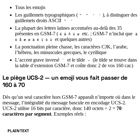
Tous les emojis
Les guillemets typographiques (
), à distinguer des
"
"
'
'
guillemets droits ASCII
"
'
La plupart des lettres latines accentuées au-delà des 35
présentes en GSM-7 (
etc. ; GSM-7 n’inclut que
é á ñ ü ø
ä
et quelques autres)
ö å æ ø à è ì ò ù
La ponctuation pleine chasse, les caractères CJK, l’arabe,
l’hébreu, les minuscules grecques, le cyrillique
L’accent grave inversé
et le tilde
(le tilde se trouve dans
`
~
la table d’extension GSM-7 et coûte donc 2 de vos 160 car.)
Le piège UCS-2 — un emoji vous fait passer de
#
160 à 70
Dès qu’un seul caractère hors GSM-7 apparaît n’importe où dans le
message, l’intégralité du message bascule en encodage UCS-2.
UCS-2 utilise 16 bits par caractère, donc 140 octets ÷ 2 =
70
caractères par segment
. Exemples réels :
PLAINTEXT