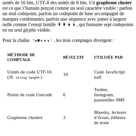
unités de 16 bits, UTF-8 des unités de 8 bits. Un
grapheme cluster
est ce que l’humain perçoit comme un seul caractère visible : parfois
un seul codepoint, parfois un codepoint de base accompagné de
marques combinantes, parfois une séquence avec joiner à largeur
nulle comme l’emoji famille 👨‍👩‍👧‍👦, qui fusionne sept codepoints
en un seul glyphe visible.
Pour la chaîne
, les trois comptages divergent :
"a🌍👨‍👩‍👧"
MÉTHODE DE
RÉSULTAT
UTILISÉE PAR
COMPTAGE
Unités de code UTF-16
Code JavaScript
10
(JS
)
naïf
string.length
Twitter,
Points de code Unicode
6
Instagram,
passerelles SMS
Bluesky, lecteurs
Grapheme clusters
3
d’écran, éditeurs
de texte