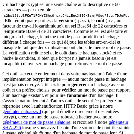
Un hachage bcrypt est une seule chaîne auto-descriptive de 60
caractères — par exemple
$2b$12$dUSFKqT1FCMYZ6hcQfsxuONizEqcX8IGK8snfVSowP5Uu.TDJoPUq
. Elle réunit quatre parties : la
version
(
), le
coût
(
, un
$2b$
12
facteur de travail logarithmique), un
sel
Base64 de 22 caractères et
l'
empreinte
Base64 de 31 caractères. Comme le sel est aléatoire et
intégré au hachage, le même mot de passe produit un hachage
différent à chaque fois — ce qui déjoue les tables arc-en-ciel et
masque le fait que deux utilisateurs ont choisi le même mot de passe.
La vérification relit le sel et le coût dans le hachage stocké et re-
hache le candidat, si bien que bcrypt n'a jamais besoin (et est
incapable) d'inverser un hachage pour retrouver le mot de passe.
Cet outil s'exécute entièrement dans votre navigateur à l'aide d'une
implémentation bcrypt intégrée — aucun mot de passe ni hachage
n'est jamais envoyé. Utilisez-le pour
générer
un hachage avec un
coût et un préfixe choisis, pour
vérifier
un mot de passe par rapport
à un hachage existant, et pour lire l'
anatomie
d'un hachage. Il
s'associe naturellement à d'autres outils de sécurité : protégez un
répertoire avec l'authentification HTTP Basic grâce à notre
générateur htpasswd
(qui peut émettre directement des entrées
bcrypt), créez un mot de passe robuste à hacher avec notre
générateur de mot de passe aléatoire
, et recourez à notre
générateur
SHA-256
lorsque vous avez besoin d'une somme de contrôle rapide
à usage général plutôt que d'un hachage de mot de passe lent. Si