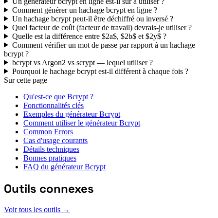
Un générateur bcrypt en ligne est-il sûr à utiliser ?
Comment générer un hachage bcrypt en ligne ?
Un hachage bcrypt peut-il être déchiffré ou inversé ?
Quel facteur de coût (facteur de travail) devrais-je utiliser ?
Quelle est la différence entre $2a$, $2b$ et $2y$ ?
Comment vérifier un mot de passe par rapport à un hachage
bcrypt ?
bcrypt vs Argon2 vs scrypt — lequel utiliser ?
Pourquoi le hachage bcrypt est-il différent à chaque fois ?
Sur cette page
Qu'est-ce que Bcrypt ?
Fonctionnalités clés
Exemples du générateur Bcrypt
Comment utiliser le générateur Bcrypt
Common Errors
Cas d'usage courants
Détails techniques
Bonnes pratiques
FAQ du générateur Bcrypt
Outils connexes
Voir tous les outils →