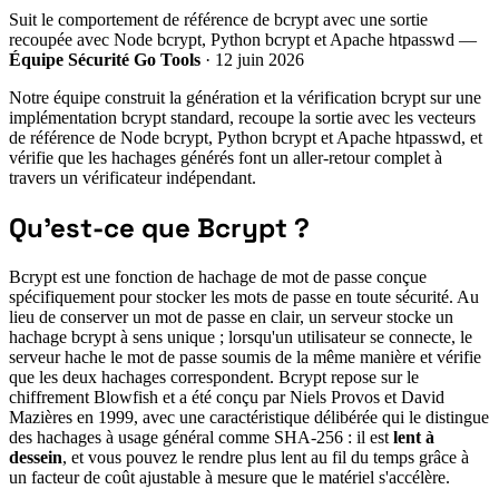
Suit le comportement de référence de bcrypt avec une sortie
recoupée avec Node bcrypt, Python bcrypt et Apache htpasswd —
Équipe Sécurité Go Tools
· 12 juin 2026
Notre équipe construit la génération et la vérification bcrypt sur une
implémentation bcrypt standard, recoupe la sortie avec les vecteurs
de référence de Node bcrypt, Python bcrypt et Apache htpasswd, et
vérifie que les hachages générés font un aller-retour complet à
travers un vérificateur indépendant.
Qu'est-ce que Bcrypt ?
Bcrypt est une fonction de hachage de mot de passe conçue
spécifiquement pour stocker les mots de passe en toute sécurité. Au
lieu de conserver un mot de passe en clair, un serveur stocke un
hachage bcrypt à sens unique ; lorsqu'un utilisateur se connecte, le
serveur hache le mot de passe soumis de la même manière et vérifie
que les deux hachages correspondent. Bcrypt repose sur le
chiffrement Blowfish et a été conçu par Niels Provos et David
Mazières en 1999, avec une caractéristique délibérée qui le distingue
des hachages à usage général comme SHA-256 : il est
lent à
dessein
, et vous pouvez le rendre plus lent au fil du temps grâce à
un facteur de coût ajustable à mesure que le matériel s'accélère.