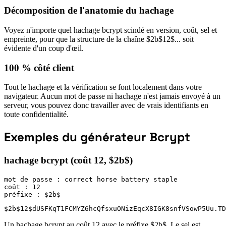
Décomposition de l'anatomie du hachage
Voyez n'importe quel hachage bcrypt scindé en version, coût, sel et
empreinte, pour que la structure de la chaîne $2b$12$... soit
évidente d'un coup d'œil.
100 % côté client
Tout le hachage et la vérification se font localement dans votre
navigateur. Aucun mot de passe ni hachage n'est jamais envoyé à un
serveur, vous pouvez donc travailler avec de vrais identifiants en
toute confidentialité.
Exemples du générateur Bcrypt
hachage bcrypt (coût 12, $2b$)
mot de passe : correct horse battery staple

coût : 12

préfixe : $2b$
$2b$12$dUSFKqT1FCMYZ6hcQfsxuONizEqcX8IGK8snfVSowP5Uu.TD
Un hachage bcrypt au coût 12 avec le préfixe $2b$. Le sel est