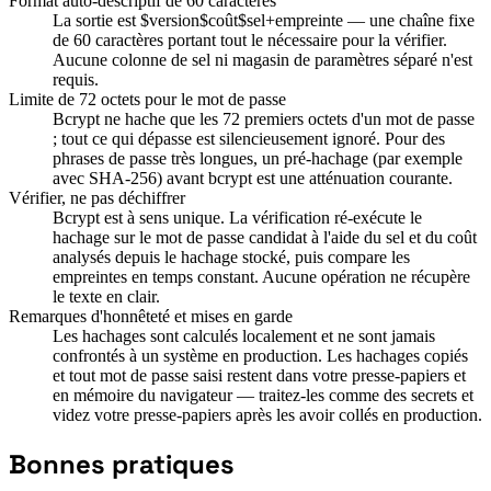
Format auto-descriptif de 60 caractères
La sortie est $version$coût$sel+empreinte — une chaîne fixe
de 60 caractères portant tout le nécessaire pour la vérifier.
Aucune colonne de sel ni magasin de paramètres séparé n'est
requis.
Limite de 72 octets pour le mot de passe
Bcrypt ne hache que les 72 premiers octets d'un mot de passe
; tout ce qui dépasse est silencieusement ignoré. Pour des
phrases de passe très longues, un pré-hachage (par exemple
avec SHA-256) avant bcrypt est une atténuation courante.
Vérifier, ne pas déchiffrer
Bcrypt est à sens unique. La vérification ré-exécute le
hachage sur le mot de passe candidat à l'aide du sel et du coût
analysés depuis le hachage stocké, puis compare les
empreintes en temps constant. Aucune opération ne récupère
le texte en clair.
Remarques d'honnêteté et mises en garde
Les hachages sont calculés localement et ne sont jamais
confrontés à un système en production. Les hachages copiés
et tout mot de passe saisi restent dans votre presse-papiers et
en mémoire du navigateur — traitez-les comme des secrets et
videz votre presse-papiers après les avoir collés en production.
Bonnes pratiques