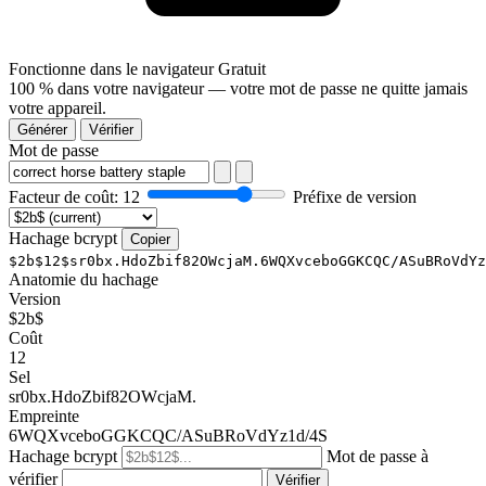
Fonctionne dans le navigateur
Gratuit
100 % dans votre navigateur — votre mot de passe ne quitte jamais
votre appareil.
Générer
Vérifier
Mot de passe
Facteur de coût:
12
Préfixe de version
Hachage bcrypt
Copier
$2b$12$sr0bx.HdoZbif82OWcjaM.6WQXvceboGGKCQC/ASuBRoVdYz
Anatomie du hachage
Version
$2b$
Coût
12
Sel
sr0bx.HdoZbif82OWcjaM.
Empreinte
6WQXvceboGGKCQC/ASuBRoVdYz1d/4S
Hachage bcrypt
Mot de passe à
vérifier
Vérifier