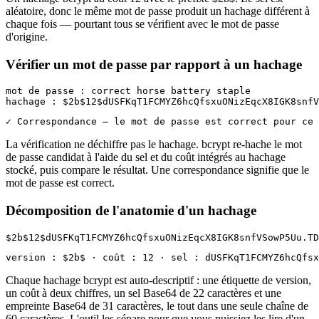
aléatoire, donc le même mot de passe produit un hachage différent à
chaque fois — pourtant tous se vérifient avec le mot de passe
d'origine.
Vérifier un mot de passe par rapport à un hachage
mot de passe : correct horse battery staple

hachage : $2b$12$dUSFKqT1FCMYZ6hcQfsxuONizEqcX8IGK8snfV
✓ Correspondance — le mot de passe est correct pour ce 
La vérification ne déchiffre pas le hachage. bcrypt re-hache le mot
de passe candidat à l'aide du sel et du coût intégrés au hachage
stocké, puis compare le résultat. Une correspondance signifie que le
mot de passe est correct.
Décomposition de l'anatomie d'un hachage
$2b$12$dUSFKqT1FCMYZ6hcQfsxuONizEqcX8IGK8snfVSowP5Uu.TD
version : $2b$ · coût : 12 · sel : dUSFKqT1FCMYZ6hcQfsx
Chaque hachage bcrypt est auto-descriptif : une étiquette de version,
un coût à deux chiffres, un sel Base64 de 22 caractères et une
empreinte Base64 de 31 caractères, le tout dans une seule chaîne de
60 caractères. L'outil les sépare pour que vous puissiez les lire d'un