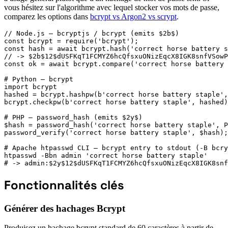
vous hésitez sur l'algorithme avec lequel stocker vos mots de passe,
comparez les options dans
bcrypt vs Argon2 vs scrypt
.
// Node.js — bcryptjs / bcrypt (emits $2b$)

const bcrypt = require('bcrypt');

const hash = await bcrypt.hash('correct horse battery s
// -> $2b$12$dUSFKqT1FCMYZ6hcQfsxuONizEqcX8IGK8snfVSowP
const ok = await bcrypt.compare('correct horse battery 
# Python — bcrypt

import bcrypt

hashed = bcrypt.hashpw(b'correct horse battery staple',
bcrypt.checkpw(b'correct horse battery staple', hashed)
# PHP — password_hash (emits $2y$)

$hash = password_hash('correct horse battery staple', P
password_verify('correct horse battery staple', $hash);
# Apache htpasswd CLI — bcrypt entry to stdout (-B bcry
htpasswd -Bbn admin 'correct horse battery staple'

# -> admin:$2y$12$dUSFKqT1FCMYZ6hcQfsxuONizEqcX8IGK8snf
Fonctionnalités clés
Générer des hachages Bcrypt
Produisez un hachage bcrypt standard de 60 caractères à partir de