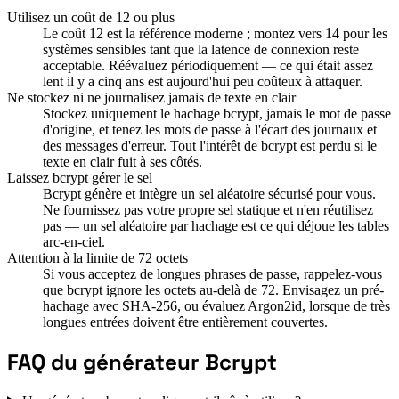
Utilisez un coût de 12 ou plus
Le coût 12 est la référence moderne ; montez vers 14 pour les
systèmes sensibles tant que la latence de connexion reste
acceptable. Réévaluez périodiquement — ce qui était assez
lent il y a cinq ans est aujourd'hui peu coûteux à attaquer.
Ne stockez ni ne journalisez jamais de texte en clair
Stockez uniquement le hachage bcrypt, jamais le mot de passe
d'origine, et tenez les mots de passe à l'écart des journaux et
des messages d'erreur. Tout l'intérêt de bcrypt est perdu si le
texte en clair fuit à ses côtés.
Laissez bcrypt gérer le sel
Bcrypt génère et intègre un sel aléatoire sécurisé pour vous.
Ne fournissez pas votre propre sel statique et n'en réutilisez
pas — un sel aléatoire par hachage est ce qui déjoue les tables
arc-en-ciel.
Attention à la limite de 72 octets
Si vous acceptez de longues phrases de passe, rappelez-vous
que bcrypt ignore les octets au-delà de 72. Envisagez un pré-
hachage avec SHA-256, ou évaluez Argon2id, lorsque de très
longues entrées doivent être entièrement couvertes.
FAQ du générateur Bcrypt