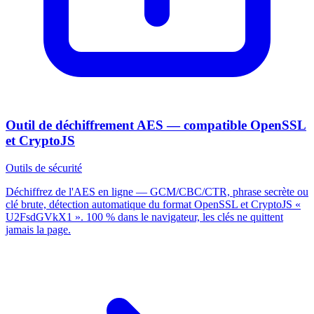
Outil de déchiffrement AES — compatible OpenSSL
et CryptoJS
Outils de sécurité
Déchiffrez de l'AES en ligne — GCM/CBC/CTR, phrase secrète ou
clé brute, détection automatique du format OpenSSL et CryptoJS «
U2FsdGVkX1 ». 100 % dans le navigateur, les clés ne quittent
jamais la page.