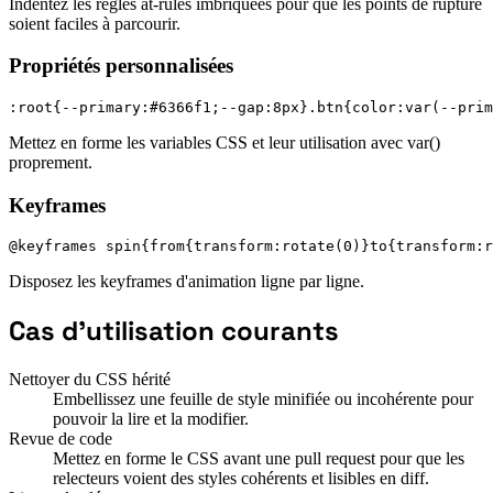
Indentez les règles at-rules imbriquées pour que les points de rupture
soient faciles à parcourir.
Propriétés personnalisées
:root{--primary:#6366f1;--gap:8px}.btn{color:var(--prim
Mettez en forme les variables CSS et leur utilisation avec var()
proprement.
Keyframes
@keyframes spin{from{transform:rotate(0)}to{transform:r
Disposez les keyframes d'animation ligne par ligne.
Cas d'utilisation courants
Nettoyer du CSS hérité
Embellissez une feuille de style minifiée ou incohérente pour
pouvoir la lire et la modifier.
Revue de code
Mettez en forme le CSS avant une pull request pour que les
relecteurs voient des styles cohérents et lisibles en diff.