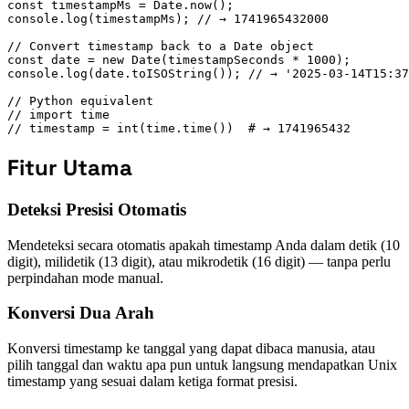
const timestampMs = Date.now();

console.log(timestampMs); // → 1741965432000

// Convert timestamp back to a Date object

const date = new Date(timestampSeconds * 1000);

console.log(date.toISOString()); // → '2025-03-14T15:37
// Python equivalent

// import time

// timestamp = int(time.time())  # → 1741965432
Fitur Utama
Deteksi Presisi Otomatis
Mendeteksi secara otomatis apakah timestamp Anda dalam detik (10
digit), milidetik (13 digit), atau mikrodetik (16 digit) — tanpa perlu
perpindahan mode manual.
Konversi Dua Arah
Konversi timestamp ke tanggal yang dapat dibaca manusia, atau
pilih tanggal dan waktu apa pun untuk langsung mendapatkan Unix
timestamp yang sesuai dalam ketiga format presisi.