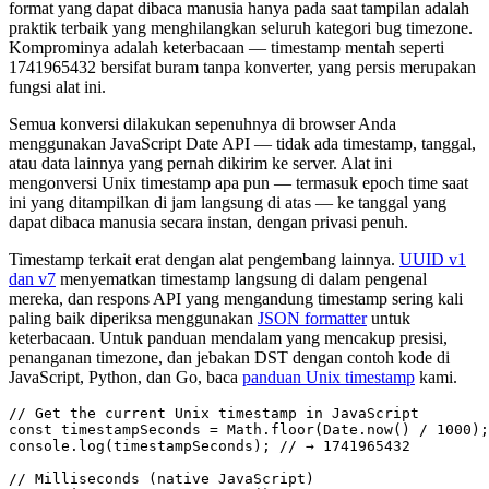
format yang dapat dibaca manusia hanya pada saat tampilan adalah
praktik terbaik yang menghilangkan seluruh kategori bug timezone.
Komprominya adalah keterbacaan — timestamp mentah seperti
1741965432 bersifat buram tanpa konverter, yang persis merupakan
fungsi alat ini.
Semua konversi dilakukan sepenuhnya di browser Anda
menggunakan JavaScript Date API — tidak ada timestamp, tanggal,
atau data lainnya yang pernah dikirim ke server. Alat ini
mengonversi Unix timestamp apa pun — termasuk epoch time saat
ini yang ditampilkan di jam langsung di atas — ke tanggal yang
dapat dibaca manusia secara instan, dengan privasi penuh.
Timestamp terkait erat dengan alat pengembang lainnya.
UUID v1
dan v7
menyematkan timestamp langsung di dalam pengenal
mereka, dan respons API yang mengandung timestamp sering kali
paling baik diperiksa menggunakan
JSON formatter
untuk
keterbacaan. Untuk panduan mendalam yang mencakup presisi,
penanganan timezone, dan jebakan DST dengan contoh kode di
JavaScript, Python, dan Go, baca
panduan Unix timestamp
kami.
// Get the current Unix timestamp in JavaScript

const timestampSeconds = Math.floor(Date.now() / 1000);

console.log(timestampSeconds); // → 1741965432

// Milliseconds (native JavaScript)
