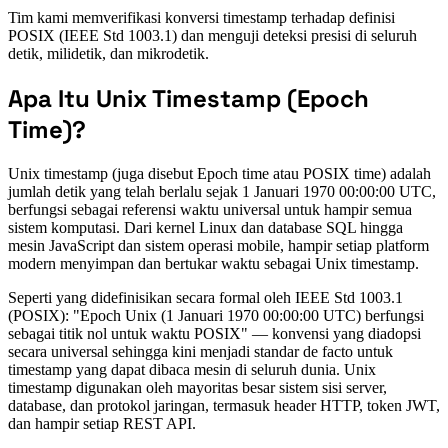
Tim kami memverifikasi konversi timestamp terhadap definisi
POSIX (IEEE Std 1003.1) dan menguji deteksi presisi di seluruh
detik, milidetik, dan mikrodetik.
Apa Itu Unix Timestamp (Epoch
Time)?
Unix timestamp (juga disebut Epoch time atau POSIX time) adalah
jumlah detik yang telah berlalu sejak 1 Januari 1970 00:00:00 UTC,
berfungsi sebagai referensi waktu universal untuk hampir semua
sistem komputasi. Dari kernel Linux dan database SQL hingga
mesin JavaScript dan sistem operasi mobile, hampir setiap platform
modern menyimpan dan bertukar waktu sebagai Unix timestamp.
Seperti yang didefinisikan secara formal oleh IEEE Std 1003.1
(POSIX): "Epoch Unix (1 Januari 1970 00:00:00 UTC) berfungsi
sebagai titik nol untuk waktu POSIX" — konvensi yang diadopsi
secara universal sehingga kini menjadi standar de facto untuk
timestamp yang dapat dibaca mesin di seluruh dunia. Unix
timestamp digunakan oleh mayoritas besar sistem sisi server,
database, dan protokol jaringan, termasuk header HTTP, token JWT,
dan hampir setiap REST API.