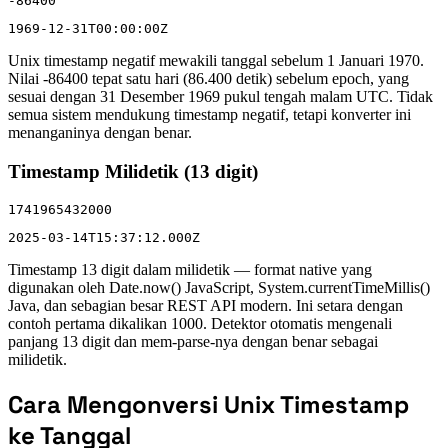
-86400
1969-12-31T00:00:00Z
Unix timestamp negatif mewakili tanggal sebelum 1 Januari 1970.
Nilai -86400 tepat satu hari (86.400 detik) sebelum epoch, yang
sesuai dengan 31 Desember 1969 pukul tengah malam UTC. Tidak
semua sistem mendukung timestamp negatif, tetapi konverter ini
menanganinya dengan benar.
Timestamp Milidetik (13 digit)
1741965432000
2025-03-14T15:37:12.000Z
Timestamp 13 digit dalam milidetik — format native yang
digunakan oleh Date.now() JavaScript, System.currentTimeMillis()
Java, dan sebagian besar REST API modern. Ini setara dengan
contoh pertama dikalikan 1000. Detektor otomatis mengenali
panjang 13 digit dan mem-parse-nya dengan benar sebagai
milidetik.
Cara Mengonversi Unix Timestamp
ke Tanggal