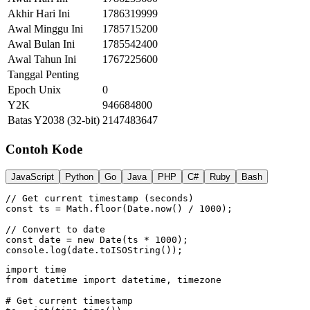
Akhir Hari Ini
1786319999
Awal Minggu Ini
1785715200
Awal Bulan Ini
1785542400
Awal Tahun Ini
1767225600
Tanggal Penting
Epoch Unix
0
Y2K
946684800
Batas Y2038 (32-bit)
2147483647
Contoh Kode
JavaScript
Python
Go
Java
PHP
C#
Ruby
Bash
// Get current timestamp (seconds)

const ts = Math.floor(Date.now() / 1000);

// Convert to date

const date = new Date(ts * 1000);

console.log(date.toISOString());
import time

from datetime import datetime, timezone

# Get current timestamp
