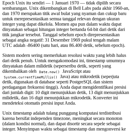
Epoch Unix itu sendiri — 1 Januari 1970 — tidak dipilih secara
sembarangan. Unix dikembangkan di Bell Labs pada akhir 1960-an,
dan 1970 merupakan titik awal bulat yang nyaman dan cukup baru
untuk merepresentasikan semua tanggal relevan dengan ukuran
integer yang dapat dikelola. Momen apa pun dalam waktu dapat
dinyatakan sebagai hitungan integer bertanda 64-bit dari detik dari
titik jangkar tersebut. Tanggal sebelum epoch direpresentasikan
sebagai angka negatif: 31 Desember 1969 pukul tengah malam
UTC adalah -86400 (satu hari, atau 86.400 detik, sebelum epoch).
Sistem modern sering memerlukan resolusi waktu yang lebih halus
dari detik penuh. Untuk mengakomodasi ini, timestamp umumnya
dinyatakan dalam milidetik (seperseribu detik, seperti yang
dikembalikan oleh
JavaScript atau
Date.now()
Java) atau mikrodetik (seperjuta
System.currentTimeMillis()
detik, digunakan di database seperti PostgreSQL dan sistem
perdagangan frekuensi tinggi). Anda dapat mengidentifikasi presisi
dari jumlah digit: 10 digit menunjukkan detik, 13 digit menunjukkan
milidetik, dan 16 digit menunjukkan mikrodetik. Konverter ini
mendeteksi otomatis presisi input Anda.
Unix timestamp adalah tulang punggung komputasi terdistribusi
karena bersifat independen timezone, meningkat secara monoton
(dalam kondisi normal), dan dapat disortir secara sepele sebagai
integer. Menyimpan waktu sebagai timestamp dan mengonversi ke