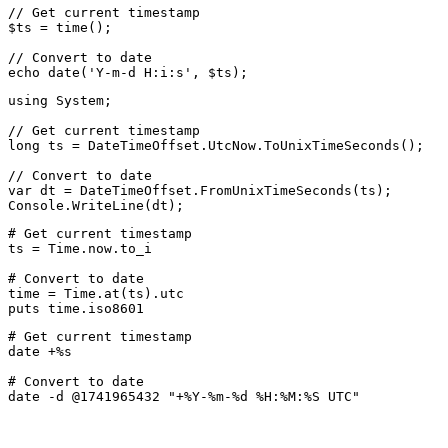
// Get current timestamp

$ts = time();

// Convert to date

echo date('Y-m-d H:i:s', $ts);
using System;

// Get current timestamp

long ts = DateTimeOffset.UtcNow.ToUnixTimeSeconds();

// Convert to date

var dt = DateTimeOffset.FromUnixTimeSeconds(ts);

Console.WriteLine(dt);
# Get current timestamp

ts = Time.now.to_i

# Convert to date

time = Time.at(ts).utc

puts time.iso8601
# Get current timestamp

date +%s

# Convert to date

date -d @1741965432 "+%Y-%m-%d %H:%M:%S UTC"