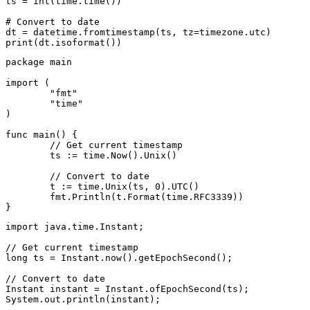
ts = int(time.time())

# Convert to date

dt = datetime.fromtimestamp(ts, tz=timezone.utc)

print(dt.isoformat())
package main

import (

	"fmt"

	"time"

)

func main() {

	// Get current timestamp

	ts := time.Now().Unix()

	// Convert to date

	t := time.Unix(ts, 0).UTC()

	fmt.Println(t.Format(time.RFC3339))

}
import java.time.Instant;

// Get current timestamp

long ts = Instant.now().getEpochSecond();

// Convert to date

Instant instant = Instant.ofEpochSecond(ts);

System.out.println(instant);