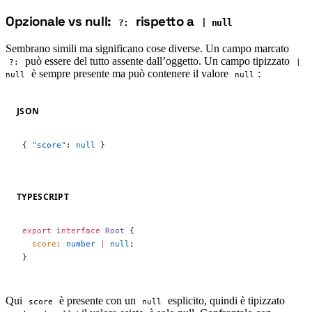
Opzionale vs null:
rispetto a
#
?:
| null
Sembrano simili ma significano cose diverse. Un campo marcato
può essere del tutto assente dall’oggetto. Un campo tipizzato
?:
|
è sempre presente ma può contenere il valore
:
null
null
JSON
{ 
"score"
: 
null
 }
TYPESCRIPT
export
 interface
 Root
 {
  score
:
 number
 |
 null
;
}
Qui
è presente con un
esplicito, quindi è tipizzato
score
null