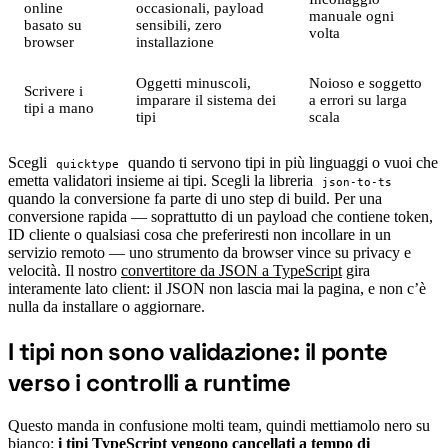
online
occasionali, payload
manuale ogni
basato su
sensibili, zero
volta
browser
installazione
Oggetti minuscoli,
Noioso e soggetto
Scrivere i
imparare il sistema dei
a errori su larga
tipi a mano
tipi
scala
Scegli
quando ti servono tipi in più linguaggi o vuoi che
quicktype
emetta validatori insieme ai tipi. Scegli la libreria
json-to-ts
quando la conversione fa parte di uno step di build. Per una
conversione rapida — soprattutto di un payload che contiene token,
ID cliente o qualsiasi cosa che preferiresti non incollare in un
servizio remoto — uno strumento da browser vince su privacy e
velocità. Il nostro
convertitore da JSON a TypeScript
gira
interamente lato client: il JSON non lascia mai la pagina, e non c’è
nulla da installare o aggiornare.
I tipi non sono validazione: il ponte
#
verso i controlli a runtime
Questo manda in confusione molti team, quindi mettiamolo nero su
bianco:
i tipi TypeScript vengono cancellati a tempo di