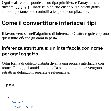
Ogni scalare corrisponde al suo tipo primitivo, e l’array
roles
diventa
. Inseriscilo nel tuo client API e ottieni gratis
string[]
autocompletamento e controlli a tempo di compilazione.
Come il convertitore inferisce i tipi
#
Il lavoro vero sta nell’algoritmo di inferenza. Quattro regole coprono
quasi tutto ciò che gli darai in pasto.
Inferenza strutturale: un’interfaccia con nome
#
per ogni oggetto
Ogni forma di oggetto distinta diventa una propria interfaccia con
nome. Gli oggetti annidati non collassano in tipi inline: vengono
estratti in definizioni separate e referenziate:
JSON
{
  "order"
: {
    "id"
: 
"A-1"
,