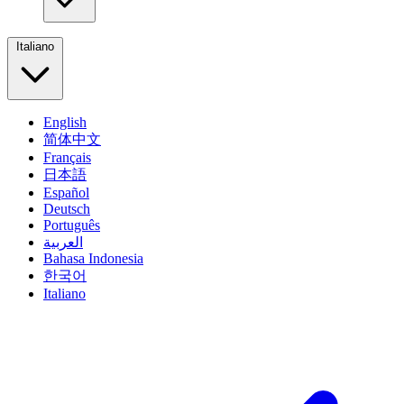
Italiano
English
简体中文
Français
日本語
Español
Deutsch
Português
العربية
Bahasa Indonesia
한국어
Italiano