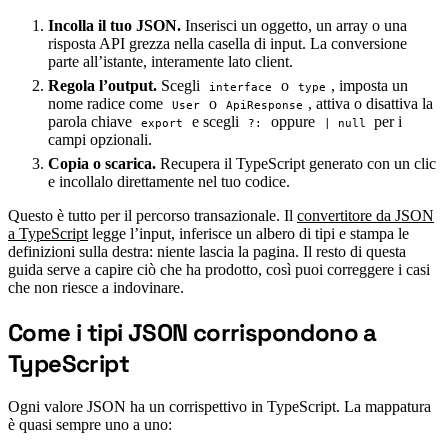
Incolla il tuo JSON.
Inserisci un oggetto, un array o una
risposta API grezza nella casella di input. La conversione
parte all’istante, interamente lato client.
Regola l’output.
Scegli
o
, imposta un
interface
type
nome radice come
o
, attiva o disattiva la
User
ApiResponse
parola chiave
e scegli
oppure
per i
export
?:
| null
campi opzionali.
Copia o scarica.
Recupera il TypeScript generato con un clic
e incollalo direttamente nel tuo codice.
Questo è tutto per il percorso transazionale. Il
convertitore da JSON
a TypeScript
legge l’input, inferisce un albero di tipi e stampa le
definizioni sulla destra: niente lascia la pagina. Il resto di questa
guida serve a capire ciò che ha prodotto, così puoi correggere i casi
che non riesce a indovinare.
Come i tipi JSON corrispondono a
#
TypeScript
Ogni valore JSON ha un corrispettivo in TypeScript. La mappatura
è quasi sempre uno a uno: