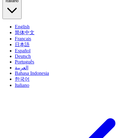
Italiano
English
简体中文
Français
日本語
Español
Deutsch
Português
العربية
Bahasa Indonesia
한국어
Italiano