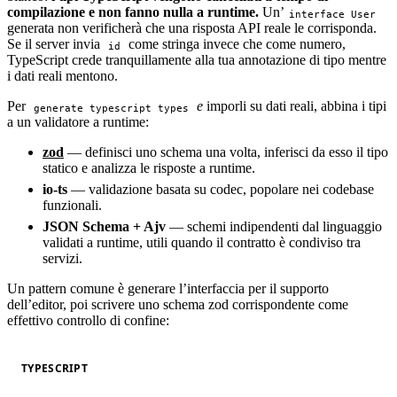
compilazione e non fanno nulla a runtime.
Un’
interface User
generata non verificherà che una risposta API reale le corrisponda.
Se il server invia
come stringa invece che come numero,
id
TypeScript crede tranquillamente alla tua annotazione di tipo mentre
i dati reali mentono.
Per
e
imporli su dati reali, abbina i tipi
generate typescript types
a un validatore a runtime:
zod
— definisci uno schema una volta, inferisci da esso il tipo
statico e analizza le risposte a runtime.
io-ts
— validazione basata su codec, popolare nei codebase
funzionali.
JSON Schema + Ajv
— schemi indipendenti dal linguaggio
validati a runtime, utili quando il contratto è condiviso tra
servizi.
Un pattern comune è generare l’interfaccia per il supporto
dell’editor, poi scrivere uno schema zod corrispondente come
effettivo controllo di confine:
TYPESCRIPT