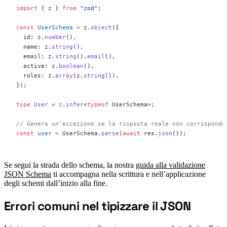
import
 { z } 
from
 "zod"
;
const
 UserSchema
 =
 z.
object
({
  id: z.
number
(),
  name: z.
string
(),
  email: z.
string
().
email
(),
  active: z.
boolean
(),
  roles: z.
array
(z.
string
()),
});
type
 User
 =
 z
.
infer
<
typeof
 UserSchema>;
// Genera un'eccezione se la risposta reale non corrisponde
const
 user
 =
 UserSchema.
parse
(
await
 res.
json
());
Se segui la strada dello schema, la nostra
guida alla validazione
JSON Schema
ti accompagna nella scrittura e nell’applicazione
degli schemi dall’inizio alla fine.
Errori comuni nel tipizzare il JSON
#