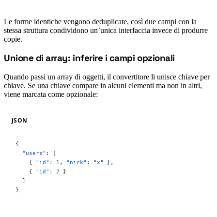
Le forme identiche vengono deduplicate, così due campi con la
stessa struttura condividono un’unica interfaccia invece di produrre
copie.
Unione di array: inferire i campi opzionali
#
Quando passi un array di oggetti, il convertitore li unisce chiave per
chiave. Se una chiave compare in alcuni elementi ma non in altri,
viene marcata come opzionale:
JSON
{
  "users"
: [
    { 
"id"
: 
1
, 
"nick"
: 
"x"
 },
    { 
"id"
: 
2
 }
  ]
}