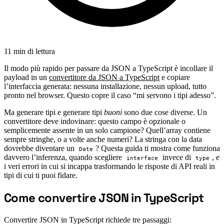
11 min di lettura
Il modo più rapido per passare da JSON a TypeScript è incollare il
payload in un
convertitore da JSON a TypeScript
e copiare
l’interfaccia generata: nessuna installazione, nessun upload, tutto
pronto nel browser. Questo copre il caso “mi servono i tipi adesso”.
Ma generare tipi e generare tipi
buoni
sono due cose diverse. Un
convertitore deve indovinare: questo campo è opzionale o
semplicemente assente in un solo campione? Quell’array contiene
sempre stringhe, o a volte anche numeri? La stringa con la data
dovrebbe diventare un
? Questa guida ti mostra come funziona
Date
davvero l’inferenza, quando scegliere
invece di
, e
interface
type
i veri errori in cui si incappa trasformando le risposte di API reali in
tipi di cui ti puoi fidare.
Come convertire JSON in TypeScript
#
Convertire JSON in TypeScript richiede tre passaggi: