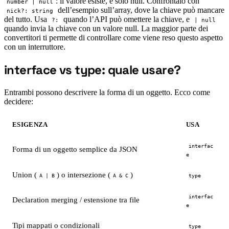
: il valore esiste, è solo null. Confrontalo con
number | null
dell’esempio sull’array, dove la chiave può mancare
nick?: string
del tutto. Usa
quando l’API può omettere la chiave, e
?:
| null
quando invia la chiave con un valore null. La maggior parte dei
convertitori ti permette di controllare come viene reso questo aspetto
con un interruttore.
interface vs type: quale usare?
#
Entrambi possono descrivere la forma di un oggetto. Ecco come
decidere:
ESIGENZA
USA
interfac
Forma di un oggetto semplice da JSON
e
Union (
) o intersezione (
)
A | B
A & C
type
interfac
Declaration merging / estensione tra file
e
Tipi mappati o condizionali
type