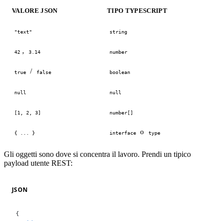
VALORE JSON
TIPO TYPESCRIPT
"text"
string
,
42
3.14
number
/
true
false
boolean
null
null
[1, 2, 3]
number[]
o
{ ... }
interface
type
Gli oggetti sono dove si concentra il lavoro. Prendi un tipico
payload utente REST:
JSON
{