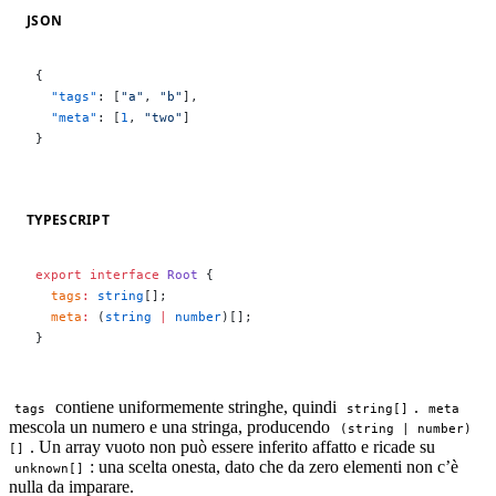
JSON
{
  "tags"
: [
"a"
, 
"b"
],
  "meta"
: [
1
, 
"two"
]
}
TYPESCRIPT
export
 interface
 Root
 {
  tags
:
 string
[];
  meta
:
 (
string
 |
 number
)[];
}
contiene uniformemente stringhe, quindi
.
tags
string[]
meta
mescola un numero e una stringa, producendo
(string | number)
. Un array vuoto non può essere inferito affatto e ricade su
[]
: una scelta onesta, dato che da zero elementi non c’è
unknown[]
nulla da imparare.