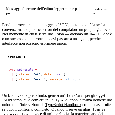
Messaggi di errore dell’editor leggermente più
interfac
puliti
e
Per dati provenienti da un oggetto JSON,
è la scelta
interface
convenzionale e produce errori del compilatore un po’ più gradevoli.
Nel momento in cui ti serve una union — diciamo un
che è
Result
o un successo o un errore — devi passare a un
, perché le
type
interfacce non possono esprimere union:
TYPESCRIPT
type
 ApiResult
 =
  |
 { 
status
:
 "ok"
; 
data
:
 User
 }
  |
 { 
status
:
 "error"
; 
message
:
 string
 };
Un buon valore predefinito: genera un’
per gli oggetti
interface
JSON semplici, e converti in un
quando la forma richiede una
type
union o un’intersezione. Il
TypeScript Handbook
copre i casi limite
se vuoi il confronto completo. Quando ti serve un alias
json to
invece di un’interfaccia, la maggior parte dei
typescript type