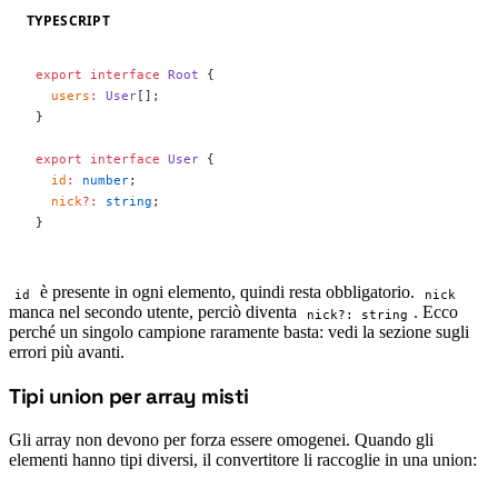
TYPESCRIPT
export
 interface
 Root
 {
  users
:
 User
[];
}
export
 interface
 User
 {
  id
:
 number
;
  nick
?:
 string
;
}
è presente in ogni elemento, quindi resta obbligatorio.
id
nick
manca nel secondo utente, perciò diventa
. Ecco
nick?: string
perché un singolo campione raramente basta: vedi la sezione sugli
errori più avanti.
Tipi union per array misti
#
Gli array non devono per forza essere omogenei. Quando gli
elementi hanno tipi diversi, il convertitore li raccoglie in una union: