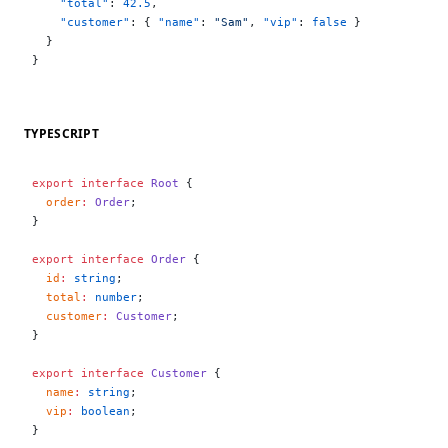
    "total"
: 
42.5
,
    "customer"
: { 
"name"
: 
"Sam"
, 
"vip"
: 
false
 }
  }
}
TYPESCRIPT
export
 interface
 Root
 {
  order
:
 Order
;
}
export
 interface
 Order
 {
  id
:
 string
;
  total
:
 number
;
  customer
:
 Customer
;
}
export
 interface
 Customer
 {
  name
:
 string
;
  vip
:
 boolean
;
}