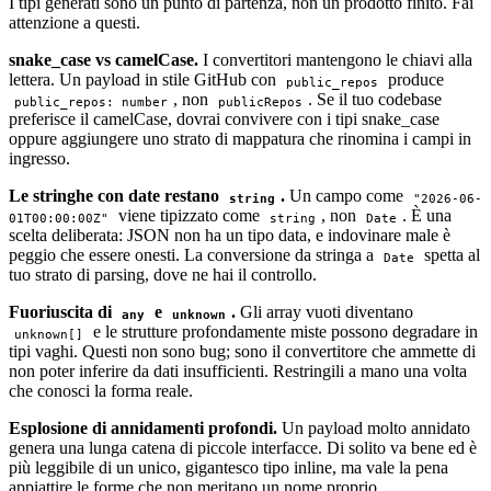
I tipi generati sono un punto di partenza, non un prodotto finito. Fai
attenzione a questi.
snake_case vs camelCase.
I convertitori mantengono le chiavi alla
lettera. Un payload in stile GitHub con
produce
public_repos
, non
. Se il tuo codebase
public_repos: number
publicRepos
preferisce il camelCase, dovrai convivere con i tipi snake_case
oppure aggiungere uno strato di mappatura che rinomina i campi in
ingresso.
Le stringhe con date restano
.
Un campo come
string
"2026-06-
viene tipizzato come
, non
. È una
01T00:00:00Z"
string
Date
scelta deliberata: JSON non ha un tipo data, e indovinare male è
peggio che essere onesti. La conversione da stringa a
spetta al
Date
tuo strato di parsing, dove ne hai il controllo.
Fuoriuscita di
e
.
Gli array vuoti diventano
any
unknown
e le strutture profondamente miste possono degradare in
unknown[]
tipi vaghi. Questi non sono bug; sono il convertitore che ammette di
non poter inferire da dati insufficienti. Restringili a mano una volta
che conosci la forma reale.
Esplosione di annidamenti profondi.
Un payload molto annidato
genera una lunga catena di piccole interfacce. Di solito va bene ed è
più leggibile di un unico, gigantesco tipo inline, ma vale la pena
appiattire le forme che non meritano un nome proprio.