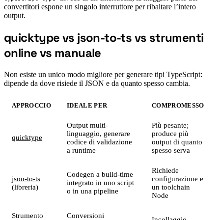
convertitori espone un singolo interruttore per ribaltare l’intero
output.
quicktype vs json-to-ts vs strumenti
#
online vs manuale
Non esiste un unico modo migliore per generare tipi TypeScript:
dipende da dove risiede il JSON e da quanto spesso cambia.
APPROCCIO
IDEALE PER
COMPROMESSO
Output multi-
Più pesante;
linguaggio, generare
produce più
quicktype
codice di validazione
output di quanto
a runtime
spesso serva
Richiede
Codegen a build-time
json-to-ts
configurazione e
integrato in uno script
(libreria)
un toolchain
o in una pipeline
Node
Strumento
Conversioni
Incollaggio