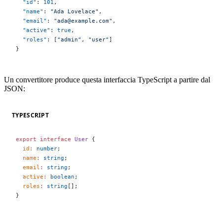
  "id"
: 
101
,
  "name"
: 
"Ada Lovelace"
,
  "email"
: 
"ada@example.com"
,
  "active"
: 
true
,
  "roles"
: [
"admin"
, 
"user"
]
}
Un convertitore produce questa interfaccia TypeScript a partire dal
JSON:
TYPESCRIPT
export
 interface
 User
 {
  id
:
 number
;
  name
:
 string
;
  email
:
 string
;
  active
:
 boolean
;
  roles
:
 string
[];
}