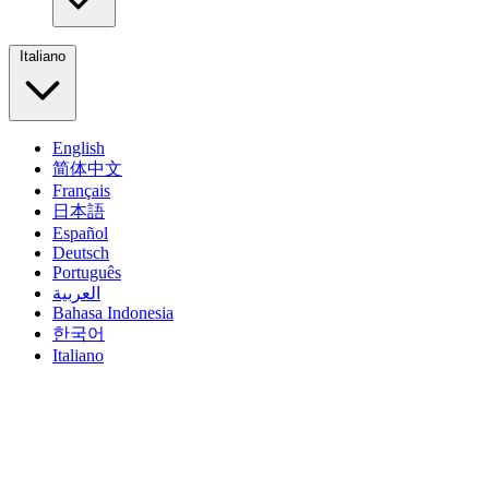
Italiano
English
简体中文
Français
日本語
Español
Deutsch
Português
العربية
Bahasa Indonesia
한국어
Italiano