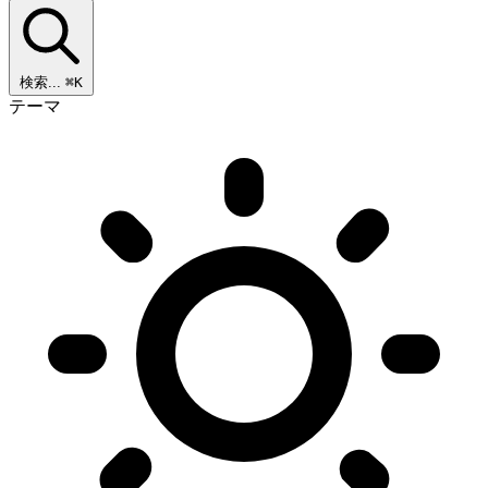
検索...
⌘K
テーマ