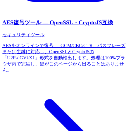
AES復号ツール — OpenSSL・CryptoJS互換
セキュリティツール
AESをオンラインで復号 — GCM/CBC/CTR、パスフレーズ
または生鍵に対応し、OpenSSLとCryptoJSの
「U2FsdGVkX1」形式を自動検出します。処理は100%ブラ
ウザ内で完結し、鍵がこのページから出ることはありませ
ん。