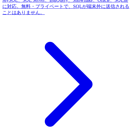
MySQL、SQL Server、BigQuery、Snowflake、Oracle、SQLite
に対応。無料・プライベートで、SQLが端末外に送信される
ことはありません。