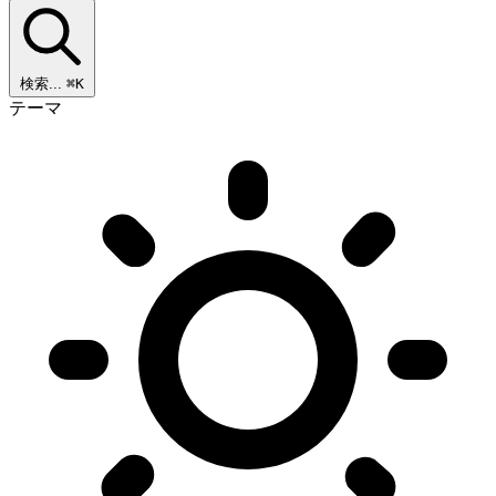
検索...
⌘K
テーマ