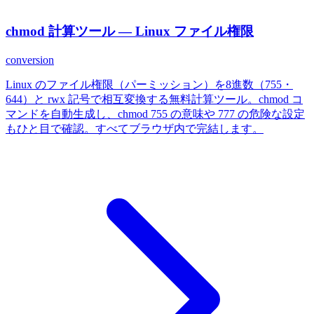
chmod 計算ツール — Linux ファイル権限
conversion
Linux のファイル権限（パーミッション）を8進数（755・
644）と rwx 記号で相互変換する無料計算ツール。chmod コ
マンドを自動生成し、chmod 755 の意味や 777 の危険な設定
もひと目で確認。すべてブラウザ内で完結します。