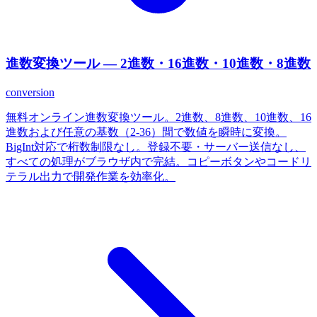
進数変換ツール — 2進数・16進数・10進数・8進数
conversion
無料オンライン進数変換ツール。2進数、8進数、10進数、16
進数および任意の基数（2-36）間で数値を瞬時に変換。
BigInt対応で桁数制限なし。登録不要・サーバー送信なし、
すべての処理がブラウザ内で完結。コピーボタンやコードリ
テラル出力で開発作業を効率化。