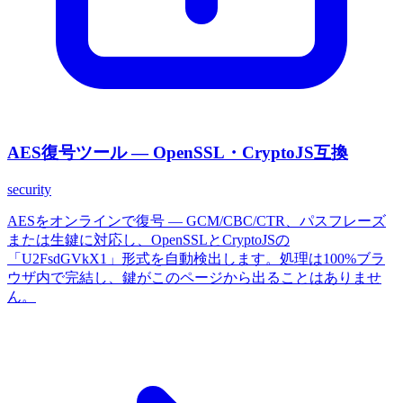
AES復号ツール — OpenSSL・CryptoJS互換
security
AESをオンラインで復号 — GCM/CBC/CTR、パスフレーズ
または生鍵に対応し、OpenSSLとCryptoJSの
「U2FsdGVkX1」形式を自動検出します。処理は100%ブラ
ウザ内で完結し、鍵がこのページから出ることはありませ
ん。