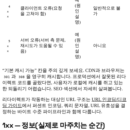
(원
4
클라이언트 오류(요청
일반적으로 불
인
x
을 고쳐야 함)
가
설
x
명)
예
서버 오류(서버 측 문제,
(원
5
재시도가 도움될 수 있
인
아니요
x
음)
설
x
명)
“기본 캐시 가능” 칸을 주의 깊게 보세요. CDN과 브라우저는
과
을 영구히 캐시합니다. 프로덕션에서 잘못된 리다
301
308
이렉트 코드를 골랐다면, 사용자가 로컬에 캐시를 쥐고 있는
한 되돌리기 어렵습니다. SEO 섹션에서 자세히 살펴봅니다.
리다이렉트가 작동하는 대상인 URL 구조는
URL 인코딩/디코
딩 가이드
에서 퍼센트 인코딩, 쿼리 문자열, URL 유효성을 결
정하는 바이트 수준 파이프라인과 함께 다룹니다.
1xx — 정보(실제로 마주치는 순간)
#