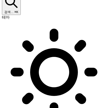
검색...
⌘K
테마