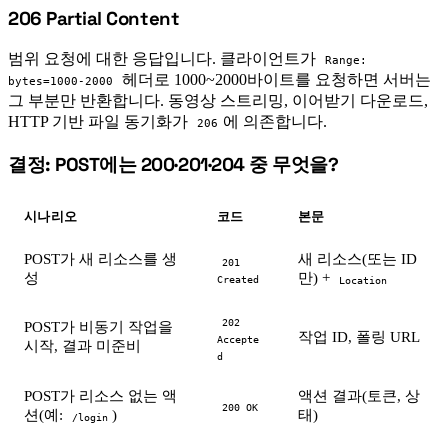
206 Partial Content
#
범위 요청에 대한 응답입니다. 클라이언트가
Range:
헤더로 1000~2000바이트를 요청하면 서버는
bytes=1000-2000
그 부분만 반환합니다. 동영상 스트리밍, 이어받기 다운로드,
HTTP 기반 파일 동기화가
에 의존합니다.
206
결정: POST에는 200·201·204 중 무엇을?
#
시나리오
코드
본문
POST가 새 리소스를 생
새 리소스(또는 ID
201
성
만) +
Created
Location
202
POST가 비동기 작업을
작업 ID, 폴링 URL
Accepte
시작, 결과 미준비
d
POST가 리소스 없는 액
액션 결과(토큰, 상
200 OK
션(예:
)
태)
/login