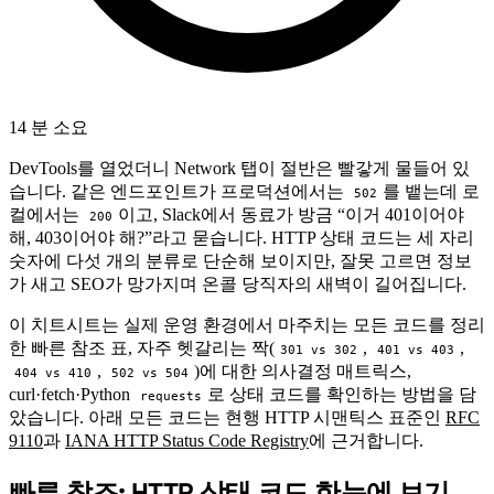
14 분 소요
DevTools를 열었더니 Network 탭이 절반은 빨갛게 물들어 있
습니다. 같은 엔드포인트가 프로덕션에서는
를 뱉는데 로
502
컬에서는
이고, Slack에서 동료가 방금 “이거 401이어야
200
해, 403이어야 해?”라고 묻습니다. HTTP 상태 코드는 세 자리
숫자에 다섯 개의 분류로 단순해 보이지만, 잘못 고르면 정보
가 새고 SEO가 망가지며 온콜 당직자의 새벽이 길어집니다.
이 치트시트는 실제 운영 환경에서 마주치는 모든 코드를 정리
한 빠른 참조 표, 자주 헷갈리는 짝(
,
,
301 vs 302
401 vs 403
,
)에 대한 의사결정 매트릭스,
404 vs 410
502 vs 504
curl·fetch·Python
로 상태 코드를 확인하는 방법을 담
requests
았습니다. 아래 모든 코드는 현행 HTTP 시맨틱스 표준인
RFC
9110
과
IANA HTTP Status Code Registry
에 근거합니다.
빠른 참조: HTTP 상태 코드 한눈에 보기
#