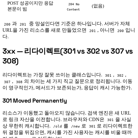
POST 성공이지만 응답
204 No
(없음)
본문이 빔
Content
과
중 망설인다면 기준은 하나입니다. 서버가 자체
200
201
URL을 가진 리소스를 새로 만들었으면
, 아니면
입니
201
200
다.
3xx — 리다이렉트(301 vs 302 vs 307 vs
#
308)
리다이렉트는 가장 잘못 쓰이는 클래스입니다.
,
,
301
302
,
의 차이는 세 가지 직교 질문으로 정리됩니다. 이동
307
308
이 영구적인가, 메서드가 보존되는가, 응답이 캐시 가능한가.
301 Moved Permanently
#
리소스가 이동했고 돌아오지 않습니다. 검색 엔진은 새 URL
로 링크 자산을 이전합니다. 브라우저와 CDN은
을 사실
301
상 무한히 캐시합니다.
를
로
로 리다이렉트한
/old
/new
301
뒤 결정을 뒤집으면, 캐시를 가진 사용자는 캐시를 비울 때까