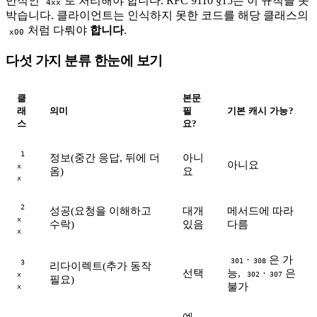
반적인
로 처리해야 합니다. RFC 9110 §15는 이 규칙을 못
4xx
박습니다. 클라이언트는 인식하지 못한 코드를 해당 클래스의
처럼 다뤄야
합니다
.
x00
다섯 가지 분류 한눈에 보기
#
클
본문
래
의미
필
기본 캐시 가능?
스
요?
1
정보(중간 응답, 뒤에 더
아니
아니요
x
옴)
요
x
2
성공(요청을 이해하고
대개
메서드에 따라
x
수락)
있음
다름
x
·
은 가
301
308
3
리다이렉트(추가 동작
선택
능,
·
은
x
302
307
필요)
불가
x
예