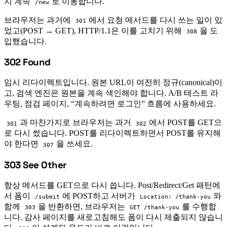
지 계속
로 이동합니다.
/new
브라우저는 과거에
에서 요청 메서드를 다시 쓰는 일이 있
301
었고(POST → GET), HTTP/1.1은 이를 고치기 위해
을 도
308
입했습니다.
302 Found
#
임시 리다이렉트입니다. 원본 URL이 여전히 정규(canonical)이
고, 검색 엔진은 원본을 계속 색인해야 합니다. A/B 테스트 라
우팅, 점검 페이지, “계속하려면 로그인” 흐름에 사용하세요.
과 마찬가지로 브라우저는 과거
에서 POST를 GET으
301
302
로 다시 썼습니다. POST를 리다이렉트하면서 POST를 유지해
야 한다면
을 쓰세요.
307
303 See Other
#
항상 메서드를 GET으로 다시 씁니다. Post/Redirect/Get 패턴에
서 폼이
에 POST하고 서버가
와
/submit
Location: /thank-you
함께
을 반환하면, 브라우저는
를 수행합
303
GET /thank-you
니다. 감사 페이지를 새로고침해도 폼이 다시 제출되지 않습니