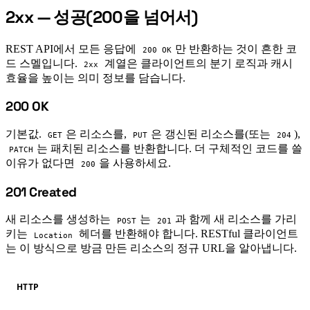
2xx — 성공(200을 넘어서)
#
REST API에서 모든 응답에
만 반환하는 것이 흔한 코
200 OK
드 스멜입니다.
계열은 클라이언트의 분기 로직과 캐시
2xx
효율을 높이는 의미 정보를 담습니다.
200 OK
#
기본값.
은 리소스를,
은 갱신된 리소스를(또는
),
GET
PUT
204
는 패치된 리소스를 반환합니다. 더 구체적인 코드를 쓸
PATCH
이유가 없다면
을 사용하세요.
200
201 Created
#
새 리소스를 생성하는
는
과 함께 새 리소스를 가리
POST
201
키는
헤더를 반환해야 합니다. RESTful 클라이언트
Location
는 이 방식으로 방금 만든 리소스의 정규 URL을 알아냅니다.
HTTP