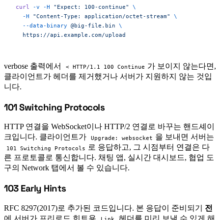
curl
 -v
 -H
 "Expect: 100-continue"
 \
  -H
 "Content-Type: application/octet-stream"
 \
  --data-binary
 @big-file.bin
 \
  https://api.example.com/upload
verbose 출력에서
가 보이지 않는다면,
< HTTP/1.1 100 Continue
클라이언트가 헤더를 제거했거나 서버가 지원하지 않는 것입
니다.
101 Switching Protocols
#
HTTP 연결을 WebSocket이나 HTTP/2 연결로 바꾸는 핸드셰이
크입니다. 클라이언트가
을 보내면 서버는
Upgrade: websocket
로 응답하고, 그 시점부터 연결은 다
101 Switching Protocols
른 프로토콜로 통신합니다. 채팅 앱, 실시간 대시보드, 협업 도
구의 Network 탭에서 볼 수 있습니다.
103 Early Hints
#
RFC 8297(2017)로 추가된 코드입니다. 본 응답이 준비되기
전
에 서버가 프리로드 힌트용
헤더를 미리 보낼 수 있게 해
Link