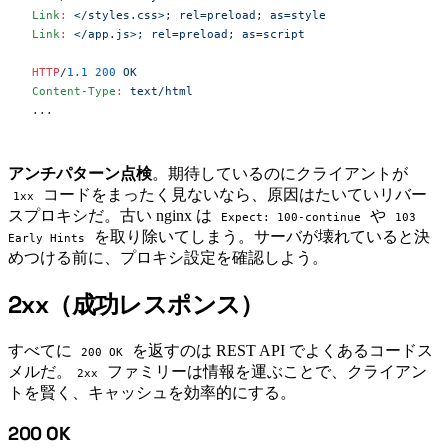
Link
:
 </styles.css>; rel=preload; as=style
Link
:
 </app.js>; rel=preload; as=script
HTTP
/
1.1
 200
 OK
Content-Type
:
 text/html
...
アンチパターン点検
。期待しているのにクライアントが
コードをまったく見ないなら、原因はたいていリバー
1xx
スプロキシだ。古い nginx は
や
Expect: 100-continue
103
を取り除いてしまう。サーバが壊れていると決
Early Hints
めつける前に、プロキシ設定を確認しよう。
2xx（成功レスポンス）
#
すべてに
を返すのは REST API でよくあるコードス
200 OK
メルだ。
ファミリーは情報を運ぶことで、クライアン
2xx
トを賢く、キャッシュを効率的にする。
200 OK
#