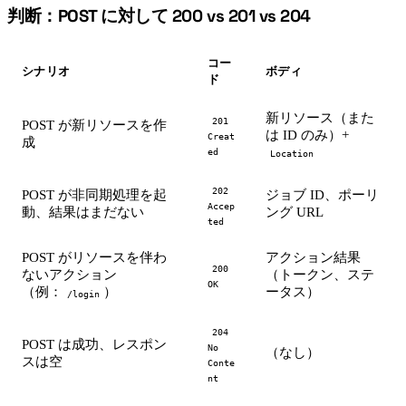
判断：POST に対して 200 vs 201 vs 204
#
コー
シナリオ
ボディ
ド
新リソース（また
201
POST が新リソースを作
は ID のみ）+
Creat
成
ed
Location
202
POST が非同期処理を起
ジョブ ID、ポーリ
Accep
動、結果はまだない
ング URL
ted
POST がリソースを伴わ
アクション結果
200
ないアクション
（トークン、ステ
OK
（例：
）
ータス）
/login
204
POST は成功、レスポン
No
（なし）
スは空
Conte
nt