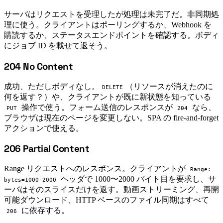
サーバはリクエストを受理したが処理は未完了だ。非同期処
理に使う。クライアントはポーリングするか、Webhook を
購読するか、ステータスエンドポイントを確認する。ボディ
にジョブ ID を載せて返そう。
204 No Content
#
成功、ただしボディなし。
（リソースが消えたのに
DELETE
何を返す？）や、クライアントが既に新状態を知っている
操作で使う。フォーム送信のレスポンスが
なら、
PUT
204
ブラウザは現在のページを変更しない。SPA の fire-and-forget
アクションで使える。
206 Partial Content
#
Range リクエストへのレスポンス。クライアントが
Range:
ヘッダで 1000〜2000 バイト目を要求し、サ
bytes=1000-2000
ーバはそのスライスだけを返す。動画ストリーミング、再開
可能ダウンロード、HTTP ベースのファイル同期はすべて
に依存する。
206