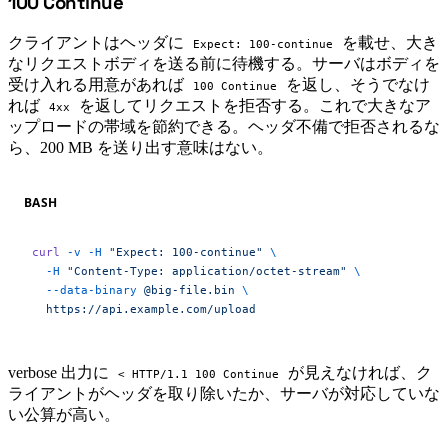
100 Continue
#
クライアントはヘッダに
を載せ、大き
Expect: 100-continue
なリクエストボディを送る前に待機する。サーバはボディを
受け入れる用意があれば
を返し、そうでなけ
100 Continue
れば
を返してリクエストを拒否する。これで大きなア
4xx
ップロードの帯域を節約できる。ヘッダ不備で拒否されるな
ら、200 MB を送り出す意味はない。
BASH
curl
 -v
 -H
 "Expect: 100-continue"
 \
  -H
 "Content-Type: application/octet-stream"
 \
  --data-binary
 @big-file.bin
 \
  https://api.example.com/upload
verbose 出力に
が見えなければ、ク
< HTTP/1.1 100 Continue
ライアントがヘッダを取り除いたか、サーバが対応していな
い公算が高い。