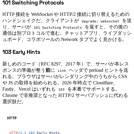
101 Switching Protocols
#
HTTP 接続を WebSocket や HTTP/2 接続に切り替えるための
ハンドシェイクだ。クライアントが
を送
Upgrade: websocket
り、サーバが
を返すと、その後の
101 Switching Protocols
通信は別プロトコルで進む。チャットアプリ、ライブダッシ
ュボード、コラボツールの Network タブでよく見かける。
103 Early Hints
#
新しめのコード（RFC 8297、2017 年）で、サーバが本レス
ポンスの準備が整う
前
に
ヘッダで preload ヒントを送
Link
れる。ブラウザはサーバがレンダリング中のうちから CSS
や JS の取得を始められる。2026 年時点で Cloudflare、
Fastly、Vercel はいずれも
を本番でサポートする。
103
Chrome で非推奨となった HTTP/2 サーバプッシュに代わる
選択肢だ。
HTTP
HTTP
/
1.1
 103
 Early Hints