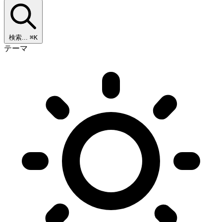
検索...
⌘K
テーマ