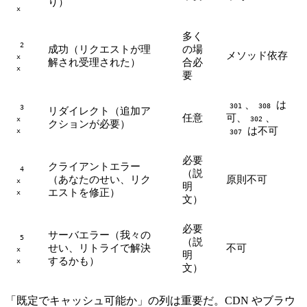
り）
x
多く
2
成功（リクエストが理
の場
メソッド依存
x
解され受理された）
合必
x
要
、
は
301
308
3
リダイレクト（追加ア
任意
可、
、
x
302
クションが必要）
は不可
x
307
必要
クライアントエラー
4
（説
（あなたのせい、リク
原則不可
x
明
エストを修正）
x
文）
必要
サーバエラー（我々の
5
（説
せい、リトライで解決
不可
x
明
するかも）
x
文）
「既定でキャッシュ可能か」の列は重要だ。CDN やブラウ