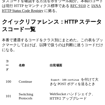
タスコードを確認する方法を示すツール紹介。本稿のコード
は現行 HTTP セマンティクス標準である
RFC 9110
と
IANA
HTTP Status Code Registry
に拠る。
クイックリファレンス：HTTP ステータ
#
スコード一覧
本番で遭遇するコードをクラス別にまとめた。この表をブッ
クマークしておけば、以降で扱うのは判断に迷うコードだけ
になる。
コ
ー
名称
出現場面
ド
を付けて大
Expect: 100-continue
100
Continue
きな POST ボディを送るとき
WebSocket ハンドシェイク、
Switching
101
Protocols
HTTP/2 アップグレード