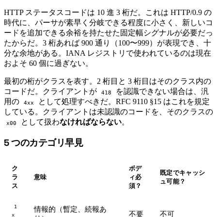
HTTP ステータスコードは 10 進 3 桁だ。これは HTTP/0.9 の
時代に、パーサが素早く分岐できる程度に小さく、新しいコ
ードを追加できる余裕を持たせた固定幅シグナルが必要だっ
たからだ。3 桁あれば 900 通り（100〜999）が表現でき、十
分な余地がある。IANA レジストリで使われているのは現在
およそ 60 個に過ぎない。
最初の桁がクラスを表す。2 桁目と 3 桁目はそのクラス内の
コードだ。クライアントが
を認識できない場合は、汎
418
用の
として処理すべきだ。RFC 9110 §15 はこれを規定
4xx
している。クライアントは未認識のコードを、そのクラスの
として扱わ
なければならない
。
x00
5 つのカテゴリ早見
#
ク
ボデ
既定でキャッシ
ラ
意味
ィ必
ュ可能？
ス
須？
1
情報的（暫定、続報あ
不要
不可
x