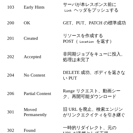
サーバが本レスポンス前に
103
Early Hints
ヘッダをプッシュする
Link
200
OK
GET、PUT、PATCH の標準成功
リソースを作成する
201
Created
POST（
を返す）
Location
非同期ジョブをキューに投入、
202
Accepted
処理は未完了
DELETE 成功、ボディを返さな
204
No Content
い PUT
Range リクエスト、動画シー
206
Partial Content
ク、再開可能ダウンロード
旧 URL を廃止、検索エンジン
Moved
301
Permanently
がリンクエクイティを引き継ぐ
一時的リダイレクト、元の
302
Found