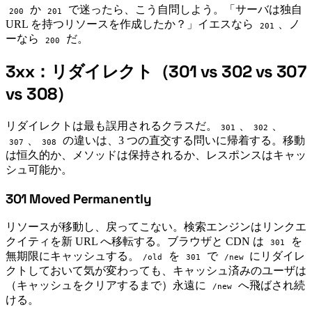
か
で迷ったら、こう自問しよう。「サーバは独自
200
201
URL を持つリソースを作成したか？」イエスなら
、ノ
201
ーなら
だ。
200
3xx：リダイレクト（301 vs 302 vs 307
#
vs 308）
リダイレクトは最も誤用されるクラスだ。
、
、
301
302
、
の違いは、3 つの直交する問いに帰着する。移動
307
308
は恒久的か、メソッドは保持されるか、レスポンスはキャッ
シュ可能か。
301 Moved Permanently
#
リソースが移動し、戻ってこない。検索エンジンはリンクエ
クイティを新 URL へ移転する。ブラウザと CDN は
を
301
無期限にキャッシュする。
を
で
にリダイレ
/old
301
/new
クトしておいて気が変わっても、キャッシュ済みのユーザは
（キャッシュをクリアするまで）永遠に
へ飛ばされ続
/new
ける。