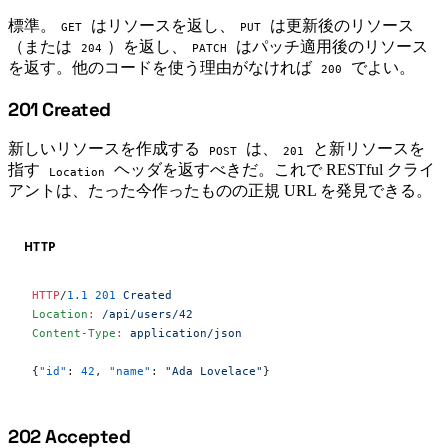
標準。
はリソースを返し、
は更新後のリソース
GET
PUT
（または
）を返し、
はパッチ適用後のリソース
204
PATCH
を返す。他のコードを使う理由がなければ
でよい。
200
201 Created
#
新しいリソースを作成する
は、
と新リソースを
POST
201
指す
ヘッダを返すべきだ。これで RESTful クライ
Location
アントは、たった今作ったものの正規 URL を発見できる。
HTTP
HTTP
/
1.1
 201
 Created
Location
:
 /api/users/42
Content-Type
:
 application/json
{
"id"
: 
42
, 
"name"
: 
"Ada Lovelace"
}
202 Accepted
#