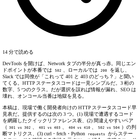
14 分で読める
DevTools を開けば、Network タブの半分が真っ赤。同じエン
ドポイントが本番では
、ローカルでは
を返し、
502
200
Slack では同僚が「これって 401 と 403 のどっち？」と聞い
てくる。HTTP ステータスコードは一見シンプルだ。3 桁の
数字、5 つのクラス。だが選択を誤れば情報が漏れ、SEO は
壊れ、オンコール当番は地獄を見る。
本稿は、現場で働く開発者向けの HTTP ステータスコード早
見表だ。提供するのは次の 3 つ。(1) 現場で遭遇するコード
を網羅したクイックリファレンス表、(2) 間違えやすいペア
（
、
、
、
）の判
301 vs 302
401 vs 403
404 vs 410
502 vs 504
断マトリクス、(3) curl・fetch・Python
からステー
requests