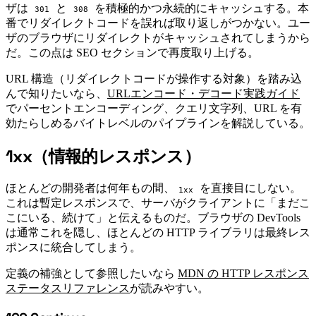
ザは
と
を積極的かつ永続的にキャッシュする。本
301
308
番でリダイレクトコードを誤れば取り返しがつかない。ユー
ザのブラウザにリダイレクトがキャッシュされてしまうから
だ。この点は SEO セクションで再度取り上げる。
URL 構造（リダイレクトコードが操作する対象）を踏み込
んで知りたいなら、
URLエンコード・デコード実践ガイド
でパーセントエンコーディング、クエリ文字列、URL を有
効たらしめるバイトレベルのパイプラインを解説している。
1xx（情報的レスポンス）
#
ほとんどの開発者は何年もの間、
を直接目にしない。
1xx
これは暫定レスポンスで、サーバがクライアントに「まだこ
こにいる、続けて」と伝えるものだ。ブラウザの DevTools
は通常これを隠し、ほとんどの HTTP ライブラリは最終レス
ポンスに統合してしまう。
定義の補強として参照したいなら
MDN の HTTP レスポンス
ステータスリファレンス
が読みやすい。