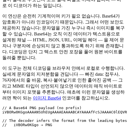
로 이 디코더가 하는 일입니다.
이 연산은 순전히 기계적이며 키가 필요 없습니다. Base64가
암호화가 아니라 인코딩이기 때문입니다. 그래서 어떤 보안도
제공하지 않습니다: 문자열을 가진 누구나 즉시 이미지를 복구
할 수 있습니다. Base64는 오직 이진 데이터가 텍스트용으로
설계된 채널 — HTML, JSON, URL, 이메일 헤더 — 을 제어 문
자나 구분자에 손상되지 않고 통과하도록 하기 위해 존재합니
다. 디코딩은 단지 그 텍스트 안전 포장을 풀어 원본 바이트를
돌려줄 뿐입니다.
이 도구는 전체 디코딩을 브라우저 안에서 로컬로 수행합니다.
실세계 문자열의 지저분함을 견딥니다 — 빠진 data: 접두사,
76자에서의 줄 바꿈, 복사·붙여넣기로 인한 흩어진 공백 — 그
리고 MIME 타입이 선언되지 않으면 데이터의 매직 바이트로
부터 이미지 포맷을 추론합니다. 애초에 이런 문자열을 생성하
려면 짝이 되는
이미지 Base64
인코더를 참고하십시오.
// A Base64 PNG payload (no prefix)

iVBORw0KGgoAAAANSUhEUgAAAAEAAAABCAYAAAAfFcSJAAAAC0lEQVR
// The decoder infers the format from the leading bytes
//   iVBORw0KGgo → PNG
