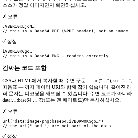
소스가 정말 이미지인지 확인하십시오.
✗ 오류
JVBERi0xLjcN…

// this is a Base64 PDF (%PDF header), not an image
✓ 정상
iVBORw0KGgo…

// this is a Base64 PNG — renders correctly
감싸는 코드 포함
CSS나 HTML에서 복사할 때 주변 구문 — url("…"), src="…",
따옴표 — 까지 데이터 URI와 함께 잡기 쉽습니다. 흩어진 래
퍼 문자는 디코딩을 깨뜨릴 수 있습니다. 주변 코드가 아니라
data:…;base64,… 값(또는 맨 페이로드)만 복사하십시오.
✗ 오류
url("data:image/png;base64,iVBORw0KGgo…")

// the url(" and ") are not part of the data
✓ 정상