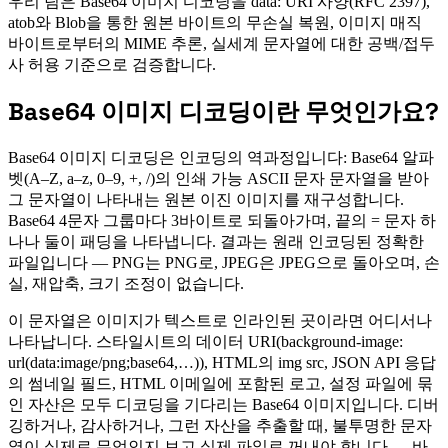
우리 팀은 Base64 이미지 디코딩을 data: URI 사양(RFC 2397),
atob와 Blob을 통한 원본 바이트의 무손실 복원, 이미지 매직
바이트로부터의 MIME 추론, 실세계 문자열에 대한 공백/접두
사 허용 기준으로 검증합니다.
Base64 이미지 디코딩이란 무엇인가요?
Base64 이미지 디코딩은 인코딩의 역과정입니다: Base64 알파
벳(A–Z, a–z, 0–9, +, /)의 인쇄 가능 ASCII 문자 문자열을 받아
그 문자열이 나타내는 원본 이진 이미지를 재구성합니다.
Base64 4문자 그룹마다 3바이트로 되돌아가며, 끝의 = 문자 하
나나 둘이 패딩을 나타냅니다. 결과는 원래 인코딩된 정확한
파일입니다 — PNG는 PNG로, JPEG은 JPEG으로 돌아오며, 손
실, 재압축, 크기 조정이 없습니다.
이 문자열은 이미지가 텍스트로 인라인된 곳이라면 어디서나
나타납니다. 스타일시트의 데이터 URI(background-image:
url(data:image/png;base64,…)), HTML의 img src, JSON API 응답
의 썸네일 필드, HTML 이메일에 포함된 로고, 설정 파일에 묶
인 자산은 모두 디코딩을 기다리는 Base64 이미지입니다. 디버
깅하거나, 감사하거나, 그런 자산을 추출할 때, 불투명한 문자
열이 실제로 무엇인지 보고 실제 파일로 꺼내야 합니다 — 바