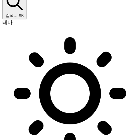
검색...
⌘K
테마