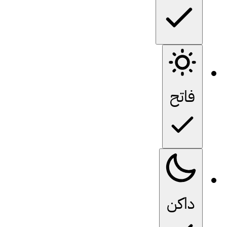
فاتح
داكن