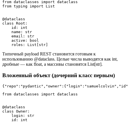
from dataclasses import dataclass

from typing import List

@dataclass

class Root:

    id: int

    name: str

    email: str

    active: bool

Типичный payload REST становится готовым к
использованию @dataclass. Целые числа выводятся как int,
дробные — как float, а массивы становятся List[str].
Вложенный объект (дочерний класс первым)
{"repo":"pydantic","owner":{"login":"samuelcolvin","id"
from dataclasses import dataclass

@dataclass

class Owner:

    login: str

    id: int
