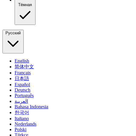
Тёмная
Русский
English
简体中文
Français
日本語
Español
Deutsch
Português
العربية
Bahasa Indonesia
한국어
Italiano
Nederlands
Polski
Türkçe