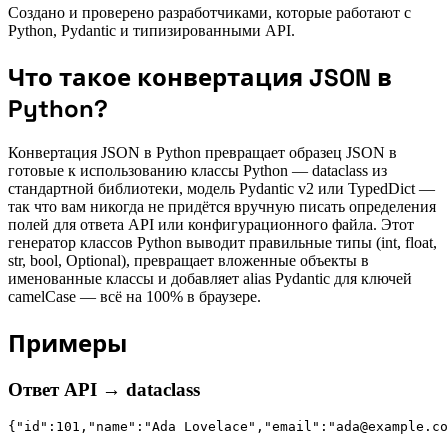
Создано и проверено разработчиками, которые работают с
Python, Pydantic и типизированными API.
Что такое конвертация JSON в
Python?
Конвертация JSON в Python превращает образец JSON в
готовые к использованию классы Python — dataclass из
стандартной библиотеки, модель Pydantic v2 или TypedDict —
так что вам никогда не придётся вручную писать определения
полей для ответа API или конфигурационного файла. Этот
генератор классов Python выводит правильные типы (int, float,
str, bool, Optional), превращает вложенные объекты в
именованные классы и добавляет alias Pydantic для ключей
camelCase — всё на 100% в браузере.
Примеры
Ответ API → dataclass
{"id":101,"name":"Ada Lovelace","email":"ada@example.co