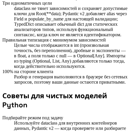
Три идиоматичных цели
dataclass не тянет зависимостей и сохраняет допустимые
ключи для Root(**data); Pydantic v2 добавляет alias через
Field и populate_by_name для настоящей валидации;
TypedDict описывает обычный dict для статических
анализаторов типов, используя функциональный
синтаксис, когда ключ не является идентификатором.
Правильная типизация с минимумом зависимостей
Целые числа отображаются в int (произвольная
точность, без переполнения), дробные и экспоненты —
в float, а поля только с null — в Optional[Any]. Импорты
из typing (Optional, List, Any) добавляются только тогда,
когда действительно используются.
100% на стороне клиента
Разбор и генерация выполняются в браузере без сетевых
запросов, поэтому ваши данные остаются приватными.
Советы для чистых моделей
Python
Подбирайте режим под задачу
Используйте dataclass для внутренних контейнеров
данных, Pydantic v2 — когда проверяете или разбираете