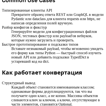
Common Use Cases
Типизированные клиенты API
Превратите образец ответа REST или GraphQL в модели
Pydantic или dataclass для клиента requests или httpx, не
написав определения полей вручную.
Разбор конфигов и фикстур
Генерируйте модели для конфигурационных файлов
JSON, тестовых фикстур или payload'ов вебхуков,
которые нужно загрузить и проверить.
Быстрое прототипирование и подсказки типов
Вставьте незнакомый payload, чтобы мгновенно увидеть
его форму как типы Python — быстрый способ изучить
новый API или добавить подсказки TypedDict в
устаревший код на dict.
Как работает конвертация
Структурный вывод
Каждый объект становится именованным классом;
одинаковые формы дедуплицируются, так что вы
получаете один класс, а не копии. Массивы объектов
сливаются ключ за ключом, а ключи, отсутствующие в
части элементов, становятся Optional.