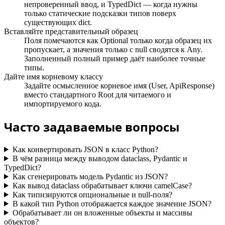
непроверенный ввод, и TypedDict — когда нужны
только статические подсказки типов поверх
существующих dict.
Вставляйте представительный образец
Поля помечаются как Optional только когда образец их
пропускает, а значения только с null сводятся к Any.
Заполненный полный пример даёт наиболее точные
типы.
Дайте имя корневому классу
Задайте осмысленное корневое имя (User, ApiResponse)
вместо стандартного Root для читаемого и
импортируемого кода.
Часто задаваемые вопросы
Как конвертировать JSON в класс Python?
В чём разница между выводом dataclass, Pydantic и
TypedDict?
Как сгенерировать модель Pydantic из JSON?
Как вывод dataclass обрабатывает ключи camelCase?
Как типизируются опциональные и null-поля?
В какой тип Python отображается каждое значение JSON?
Обрабатывает ли он вложенные объекты и массивы
объектов?