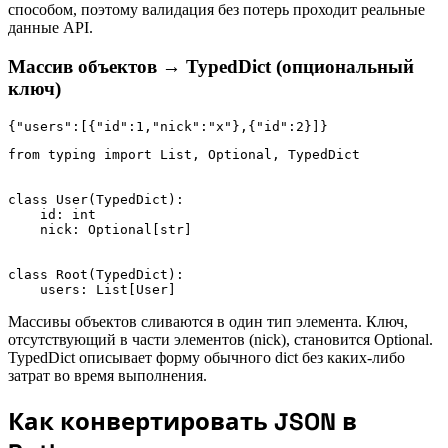
способом, поэтому валидация без потерь проходит реальные
данные API.
Массив объектов → TypedDict (опциональный
ключ)
{"users":[{"id":1,"nick":"x"},{"id":2}]}
from typing import List, Optional, TypedDict

class User(TypedDict):

    id: int

    nick: Optional[str]

class Root(TypedDict):

Массивы объектов сливаются в один тип элемента. Ключ,
отсутствующий в части элементов (nick), становится Optional.
TypedDict описывает форму обычного dict без каких-либо
затрат во время выполнения.
Как конвертировать JSON в