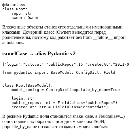
@dataclass

class Root:

    repo: str

Вложенные объекты становятся отдельными именованными
классами. Дочерний класс (Owner) выводится перед
родительским, поэтому код работает без from __future__ import
annotations.
camelCase → alias Pydantic v2
{"login":"octocat","publicRepos":15,"createdAt":"2011-0
from pydantic import BaseModel, ConfigDict, Field

class Root(BaseModel):

    model_config = ConfigDict(populate_by_name=True)

    login: str

    public_repos: int = Field(alias="publicRepos")

В режиме Pydantic поля становятся snake_case, а Field(alias=...)
сопоставляет их обратно с исходным ключом JSON;
populate_by_name позволяет создавать модель любым