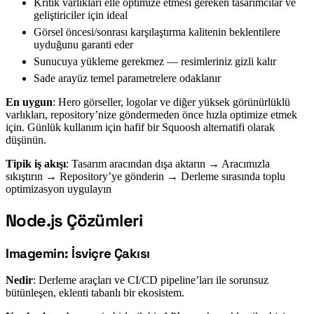
Kritik varlıkları elle optimize etmesi gereken tasarımcılar ve
geliştiriciler için ideal
Görsel öncesi/sonrası karşılaştırma kalitenin beklentilere
uyduğunu garanti eder
Sunucuya yükleme gerekmez — resimleriniz gizli kalır
Sade arayüz temel parametrelere odaklanır
En uygun
: Hero görseller, logolar ve diğer yüksek görünürlüklü
varlıkları, repository’nize göndermeden önce hızla optimize etmek
için. Günlük kullanım için hafif bir Squoosh alternatifi olarak
düşünün.
Tipik iş akışı
: Tasarım aracından dışa aktarın → Aracımızla
sıkıştırın → Repository’ye gönderin → Derleme sırasında toplu
optimizasyon uygulayın
Node.js Çözümleri
#
Imagemin: İsviçre Çakısı
#
Nedir
: Derleme araçları ve CI/CD pipeline’ları ile sorunsuz
bütünleşen, eklenti tabanlı bir ekosistem.