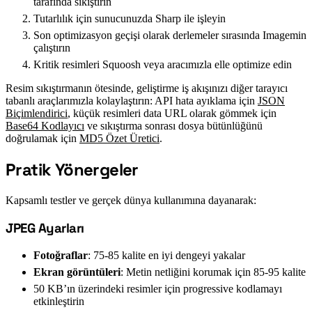
tarafında sıkıştırın
Tutarlılık için sunucunuzda Sharp ile işleyin
Son optimizasyon geçişi olarak derlemeler sırasında Imagemin
çalıştırın
Kritik resimleri Squoosh veya aracımızla elle optimize edin
Resim sıkıştırmanın ötesinde, geliştirme iş akışınızı diğer tarayıcı
tabanlı araçlarımızla kolaylaştırın: API hata ayıklama için
JSON
Biçimlendirici
, küçük resimleri data URL olarak gömmek için
Base64 Kodlayıcı
ve sıkıştırma sonrası dosya bütünlüğünü
doğrulamak için
MD5 Özet Üretici
.
Pratik Yönergeler
#
Kapsamlı testler ve gerçek dünya kullanımına dayanarak:
JPEG Ayarları
#
Fotoğraflar
: 75-85 kalite en iyi dengeyi yakalar
Ekran görüntüleri
: Metin netliğini korumak için 85-95 kalite
50 KB’ın üzerindeki resimler için progressive kodlamayı
etkinleştirin