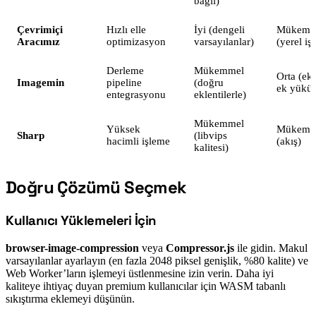
bağlı)
Çevrimiçi
Hızlı elle
İyi (dengeli
Mükemm
Aracımız
optimizasyon
varsayılanlar)
(yerel iş
Derleme
Mükemmel
Orta (ekl
Imagemin
pipeline
(doğru
ek yükü)
entegrasyonu
eklentilerle)
Mükemmel
Yüksek
Mükemm
Sharp
(libvips
hacimli işleme
(akış)
kalitesi)
Doğru Çözümü Seçmek
#
Kullanıcı Yüklemeleri İçin
#
browser-image-compression
veya
Compressor.js
ile gidin. Makul
varsayılanlar ayarlayın (en fazla 2048 piksel genişlik, %80 kalite) ve
Web Worker’ların işlemeyi üstlenmesine izin verin. Daha iyi
kaliteye ihtiyaç duyan premium kullanıcılar için WASM tabanlı
sıkıştırma eklemeyi düşünün.