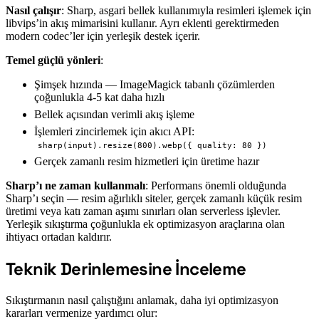
Nasıl çalışır
: Sharp, asgari bellek kullanımıyla resimleri işlemek için
libvips’in akış mimarisini kullanır. Ayrı eklenti gerektirmeden
modern codec’ler için yerleşik destek içerir.
Temel güçlü yönleri
:
Şimşek hızında — ImageMagick tabanlı çözümlerden
çoğunlukla 4-5 kat daha hızlı
Bellek açısından verimli akış işleme
İşlemleri zincirlemek için akıcı API:
sharp(input).resize(800).webp({ quality: 80 })
Gerçek zamanlı resim hizmetleri için üretime hazır
Sharp’ı ne zaman kullanmalı
: Performans önemli olduğunda
Sharp’ı seçin — resim ağırlıklı siteler, gerçek zamanlı küçük resim
üretimi veya katı zaman aşımı sınırları olan serverless işlevler.
Yerleşik sıkıştırma çoğunlukla ek optimizasyon araçlarına olan
ihtiyacı ortadan kaldırır.
Teknik Derinlemesine İnceleme
#
Sıkıştırmanın nasıl çalıştığını anlamak, daha iyi optimizasyon
kararları vermenize yardımcı olur: