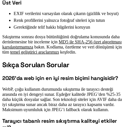
Üst Veri
#
EXIF verilerini varsayılan olarak çıkarın (gizlilik ve boyut)
Renk profillerini yalnızca fotoğraf siteleri için tutun
Gerektiğinde telif hakkı bilgilerini koruyun
Sıkıştırma sonrası dosya bütünlüğünü doğrulama konusunda daha
derinlemesine bir inceleme için
MD5 ile SHA-256 özet algoritması
karşılaştırmamıza
bakın. Kodlama, özetleme ve veri dönüşümü için
tüm
temel geliştirici araçlarımızı
keşfedin.
Sıkça Sorulan Sorular
#
2026’da web için en iyi resim biçimi hangisidir?
#
WebP, çoğu kullanım durumunda sıkıştırma ile tarayıcı desteği
arasında en iyi dengeyi sunar. Eşdeğer kalitede JPEG’den %25-35
daha küçük dosyalar sağlar. Son teknoloji siteler için AVIF daha da
iyi sıkıştırma sunar ancak biraz daha az tarayıcı kapsamı vardır.
Maksimum uyumluluk için JPEG’i fallback olarak kullanın.
Tarayıcı tabanlı resim sıkıştırma kaliteyi etkiler
#