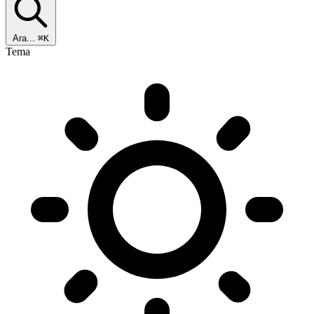
Ara...
⌘K
Tema