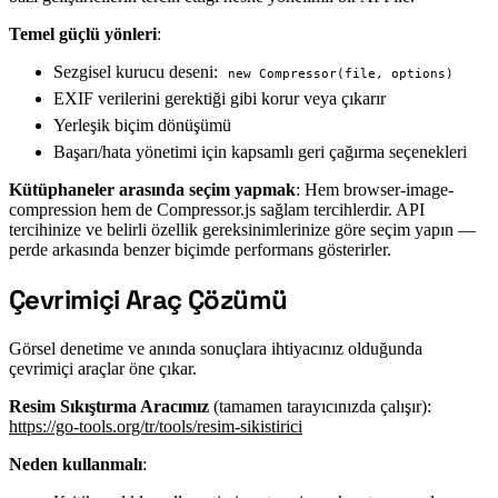
Temel güçlü yönleri
:
Sezgisel kurucu deseni:
new Compressor(file, options)
EXIF verilerini gerektiği gibi korur veya çıkarır
Yerleşik biçim dönüşümü
Başarı/hata yönetimi için kapsamlı geri çağırma seçenekleri
Kütüphaneler arasında seçim yapmak
: Hem browser-image-
compression hem de Compressor.js sağlam tercihlerdir. API
tercihinize ve belirli özellik gereksinimlerinize göre seçim yapın —
perde arkasında benzer biçimde performans gösterirler.
Çevrimiçi Araç Çözümü
#
Görsel denetime ve anında sonuçlara ihtiyacınız olduğunda
çevrimiçi araçlar öne çıkar.
Resim Sıkıştırma Aracımız
(tamamen tarayıcınızda çalışır):
https://go-tools.org/tr/tools/resim-sikistirici
Neden kullanmalı
: