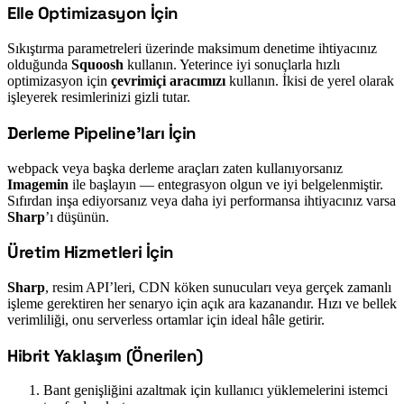
Elle Optimizasyon İçin
#
Sıkıştırma parametreleri üzerinde maksimum denetime ihtiyacınız
olduğunda
Squoosh
kullanın. Yeterince iyi sonuçlarla hızlı
optimizasyon için
çevrimiçi aracımızı
kullanın. İkisi de yerel olarak
işleyerek resimlerinizi gizli tutar.
Derleme Pipeline’ları İçin
#
webpack veya başka derleme araçları zaten kullanıyorsanız
Imagemin
ile başlayın — entegrasyon olgun ve iyi belgelenmiştir.
Sıfırdan inşa ediyorsanız veya daha iyi performansa ihtiyacınız varsa
Sharp
’ı düşünün.
Üretim Hizmetleri İçin
#
Sharp
, resim API’leri, CDN köken sunucuları veya gerçek zamanlı
işleme gerektiren her senaryo için açık ara kazanandır. Hızı ve bellek
verimliliği, onu serverless ortamlar için ideal hâle getirir.
Hibrit Yaklaşım (Önerilen)
#
Bant genişliğini azaltmak için kullanıcı yüklemelerini istemci