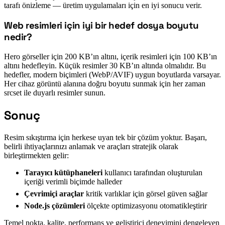
tarafı önizleme — üretim uygulamaları için en iyi sonucu verir.
Web resimleri için iyi bir hedef dosya boyutu
#
nedir?
Hero görseller için 200 KB’ın altını, içerik resimleri için 100 KB’ın
altını hedefleyin. Küçük resimler 30 KB’ın altında olmalıdır. Bu
hedefler, modern biçimleri (WebP/AVIF) uygun boyutlarda varsayar.
Her cihaz görüntü alanına doğru boyutu sunmak için her zaman
srcset ile duyarlı resimler sunun.
Sonuç
#
Resim sıkıştırma için herkese uyan tek bir çözüm yoktur. Başarı,
belirli ihtiyaçlarınızı anlamak ve araçları stratejik olarak
birleştirmekten gelir:
Tarayıcı kütüphaneleri
kullanıcı tarafından oluşturulan
içeriği verimli biçimde halleder
Çevrimiçi araçlar
kritik varlıklar için görsel güven sağlar
Node.js çözümleri
ölçekte optimizasyonu otomatikleştirir
Temel nokta, kalite, performans ve geliştirici deneyimini dengeleyen