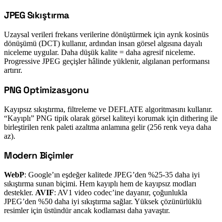
JPEG Sıkıştırma
#
Uzaysal verileri frekans verilerine dönüştürmek için ayrık kosinüs
dönüşümü (DCT) kullanır, ardından insan görsel algısına dayalı
niceleme uygular. Daha düşük kalite = daha agresif niceleme.
Progressive JPEG geçişler hâlinde yüklenir, algılanan performansı
artırır.
PNG Optimizasyonu
#
Kayıpsız sıkıştırma, filtreleme ve DEFLATE algoritmasını kullanır.
“Kayıplı” PNG tipik olarak görsel kaliteyi korumak için dithering ile
birleştirilen renk paleti azaltma anlamına gelir (256 renk veya daha
az).
Modern Biçimler
#
WebP
: Google’ın eşdeğer kalitede JPEG’den %25-35 daha iyi
sıkıştırma sunan biçimi. Hem kayıplı hem de kayıpsız modları
destekler.
AVIF
: AV1 video codec’ine dayanır, çoğunlukla
JPEG’den %50 daha iyi sıkıştırma sağlar. Yüksek çözünürlüklü
resimler için üstündür ancak kodlaması daha yavaştır.