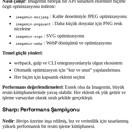
Nasıl çalışır
: Imagemin birleşik bir API sunarken eklentiler biçime
özgü optimizasyonu üstlenir:
: Kalite denetimiyle JPEG optimizasyonu
imagemin-mozjpeg
: Daha küçük dosyalar için PNG renk
imagemin-pngquant
niceleme
: SVG optimizasyonu
imagemin-svgo
: WebP dönüşümü ve optimizasyonu
imagemin-webp
Temel güçlü yönleri
:
webpack, gulp ve CLI entegrasyonlarıyla olgun ekosistem
Otomatik optimizasyon için “kur ve unut” yapılandırması
Her biçim için kapsamlı eklenti seçimi
Performans değerlendirmeleri
: Esnek olsa da Imagemin, büyük
resim kütüphanelerinde yavaş olabilir. Her eklenti ek yük getirir ve
işleme varsayılan olarak sıralı şekilde gerçekleşir.
Sharp: Performans Şampiyonu
#
Nedir
: libvips üzerine inşa edilmiş, hız ve verimlilik için tasarlanmış
yüksek performanslı bir resim işleme kütüphanesi.