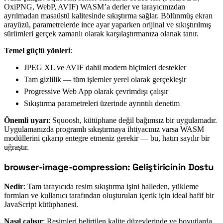
OxiPNG, WebP, AVIF) WASM’a derler ve tarayıcınızdan
ayrılmadan masaüstü kalitesinde sıkıştırma sağlar. Bölünmüş ekran
arayüzü, parametrelerde ince ayar yaparken orijinal ve sıkıştırılmış
sürümleri gerçek zamanlı olarak karşılaştırmanıza olanak tanır.
Temel güçlü yönleri
:
JPEG XL ve AVIF dahil modern biçimleri destekler
Tam gizlilik — tüm işlemler yerel olarak gerçekleşir
Progressive Web App olarak çevrimdışı çalışır
Sıkıştırma parametreleri üzerinde ayrıntılı denetim
Önemli uyarı
: Squoosh, kütüphane değil bağımsız bir uygulamadır.
Uygulamanızda programlı sıkıştırmaya ihtiyacınız varsa WASM
modüllerini çıkarıp entegre etmeniz gerekir — bu, hatırı sayılır bir
uğraştır.
browser-image-compression: Geliştiricinin Dostu
#
Nedir
: Tam tarayıcıda resim sıkıştırma işini halleden, yükleme
formları ve kullanıcı tarafından oluşturulan içerik için ideal hafif bir
JavaScript kütüphanesi.
Nasıl çalışır
: Resimleri belirtilen kalite düzeylerinde ve boyutlarda