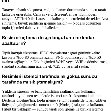
mi?
Tarayıcı tabanlı sıkıştırma, çoğu kullanım durumunda sunucu tarafı
kaliteyle eşleşebilir. Canvas ve OffscreenCanvas gibi modern
tarayıcı API’leri 0 ile 1 arasında kalite parametrelerini destekler. Ana
sınırlama, büyük partilerin işlenme hızıdır — Node.js çözümleri
toplu işlemleri daha verimli halleder.
Resim sıkıştırma dosya boyutunu ne kadar
#
azaltabilir?
Tipik kayıplı sıkıştırma, JPEG dosyalarını asgari görünür kalite
kaybıyla %60-80 oranında azaltır. PNG optimizasyonu %20-50
azalma sağlayabilir. Eski biçimleri WebP veya AVIF’e dönüştürmek,
standart sıkıştırmanın üzerine ek %25-35 tasarruf sağlar.
Resimleri istemci tarafında mı yoksa sunucu
#
tarafında mı sıkıştırmalıyım?
Yükleme süresini ve bant genişliğini azaltmak için kullanıcı
tarafından yüklenen resimlerde istemci tarafı sıkıştırma kullanın.
Derleme pipeline’ları, toplu işleme ve tüm resimlerde tutarlı çıktıya
ihtiyaç duyduğunuzda sunucu tarafı (Node.js) sıkıştırma kullanın.
Hibrit bir yaklaşım — sunucu tarafı son işleme ile birlikte istemci