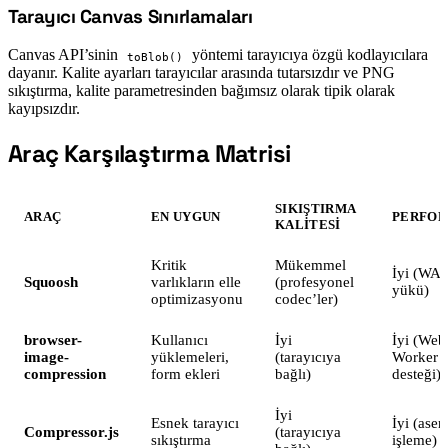
Tarayıcı Canvas Sınırlamaları
#
Canvas API’sinin
yöntemi tarayıcıya özgü kodlayıcılara
toBlob()
dayanır. Kalite ayarları tarayıcılar arasında tutarsızdır ve PNG
sıkıştırma, kalite parametresinden bağımsız olarak tipik olarak
kayıpsızdır.
Araç Karşılaştırma Matrisi
#
SIKIŞTIRMA
ARAÇ
EN UYGUN
PERFOR
KALITESI
Kritik
Mükemmel
İyi (WA
Squoosh
varlıkların elle
(profesyonel
yükü)
optimizasyonu
codec’ler)
browser-
Kullanıcı
İyi
İyi (Web
image-
yüklemeleri,
(tarayıcıya
Worker
compression
form ekleri
bağlı)
desteği)
İyi
Esnek tarayıcı
İyi (ase
Compressor.js
(tarayıcıya
sıkıştırma
işleme)