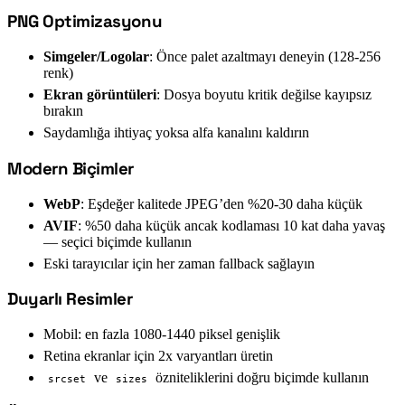
PNG Optimizasyonu
#
Simgeler/Logolar
: Önce palet azaltmayı deneyin (128-256
renk)
Ekran görüntüleri
: Dosya boyutu kritik değilse kayıpsız
bırakın
Saydamlığa ihtiyaç yoksa alfa kanalını kaldırın
Modern Biçimler
#
WebP
: Eşdeğer kalitede JPEG’den %20-30 daha küçük
AVIF
: %50 daha küçük ancak kodlaması 10 kat daha yavaş
— seçici biçimde kullanın
Eski tarayıcılar için her zaman fallback sağlayın
Duyarlı Resimler
#
Mobil: en fazla 1080-1440 piksel genişlik
Retina ekranlar için 2x varyantları üretin
ve
özniteliklerini doğru biçimde kullanın
srcset
sizes