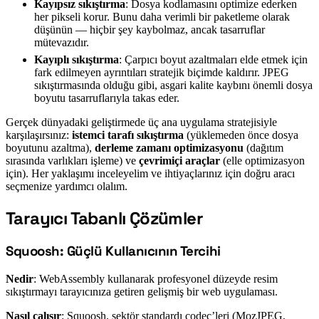
Kayıpsız sıkıştırma
: Dosya kodlamasını optimize ederken
her pikseli korur. Bunu daha verimli bir paketleme olarak
düşünün — hiçbir şey kaybolmaz, ancak tasarruflar
mütevazıdır.
Kayıplı sıkıştırma
: Çarpıcı boyut azaltmaları elde etmek için
fark edilmeyen ayrıntıları stratejik biçimde kaldırır. JPEG
sıkıştırmasında olduğu gibi, asgari kalite kaybını önemli dosya
boyutu tasarruflarıyla takas eder.
Gerçek dünyadaki geliştirmede üç ana uygulama stratejisiyle
karşılaşırsınız:
istemci tarafı sıkıştırma
(yüklemeden önce dosya
boyutunu azaltma),
derleme zamanı optimizasyonu
(dağıtım
sırasında varlıkları işleme) ve
çevrimiçi araçlar
(elle optimizasyon
için). Her yaklaşımı inceleyelim ve ihtiyaçlarınız için doğru aracı
seçmenize yardımcı olalım.
Tarayıcı Tabanlı Çözümler
#
Squoosh: Güçlü Kullanıcının Tercihi
#
Nedir
: WebAssembly kullanarak profesyonel düzeyde resim
sıkıştırmayı tarayıcınıza getiren gelişmiş bir web uygulaması.
Nasıl çalışır
: Squoosh, sektör standardı codec’leri (MozJPEG,