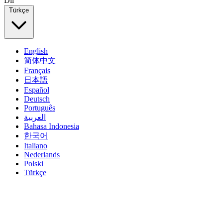
Dil
Türkçe
English
简体中文
Français
日本語
Español
Deutsch
Português
العربية
Bahasa Indonesia
한국어
Italiano
Nederlands
Polski
Türkçe