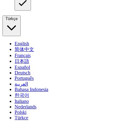
Türkçe
English
简体中文
Français
日本語
Español
Deutsch
Português
العربية
Bahasa Indonesia
한국어
Italiano
Nederlands
Polski
Türkçe