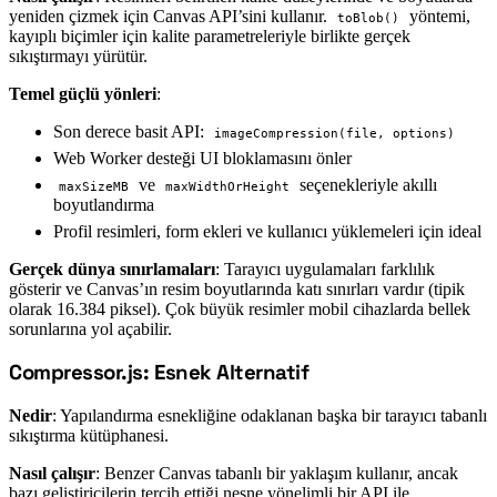
yeniden çizmek için Canvas API’sini kullanır.
yöntemi,
toBlob()
kayıplı biçimler için kalite parametreleriyle birlikte gerçek
sıkıştırmayı yürütür.
Temel güçlü yönleri
:
Son derece basit API:
imageCompression(file, options)
Web Worker desteği UI bloklamasını önler
ve
seçenekleriyle akıllı
maxSizeMB
maxWidthOrHeight
boyutlandırma
Profil resimleri, form ekleri ve kullanıcı yüklemeleri için ideal
Gerçek dünya sınırlamaları
: Tarayıcı uygulamaları farklılık
gösterir ve Canvas’ın resim boyutlarında katı sınırları vardır (tipik
olarak 16.384 piksel). Çok büyük resimler mobil cihazlarda bellek
sorunlarına yol açabilir.
Compressor.js: Esnek Alternatif
#
Nedir
: Yapılandırma esnekliğine odaklanan başka bir tarayıcı tabanlı
sıkıştırma kütüphanesi.
Nasıl çalışır
: Benzer Canvas tabanlı bir yaklaşım kullanır, ancak
bazı geliştiricilerin tercih ettiği nesne yönelimli bir API ile.