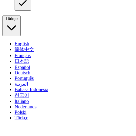
Türkçe
English
简体中文
Français
日本語
Español
Deutsch
Português
العربية
Bahasa Indonesia
한국어
Italiano
Nederlands
Polski
Türkçe