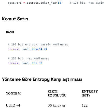
password 
=
 secrets.token_hex(
16
)    
# 128 bit, hex biçim
Komut Satırı
#
BASH
# 192 bit entropy, base64 kodlanmış
openssl
 rand
 -base64
 24
# 256 bit, hex kodlanmış
openssl
 rand
 -hex
 32
Yönteme Göre Entropy Karşılaştırması
#
ÇIKTI
ENTROPY
YÖNTEM
UZUNLUĞU
(BIT)
UUID v4
36 karakter
122