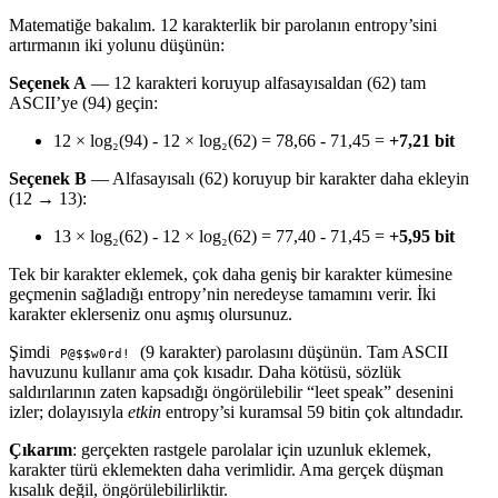
Matematiğe bakalım. 12 karakterlik bir parolanın entropy’sini
artırmanın iki yolunu düşünün:
Seçenek A
— 12 karakteri koruyup alfasayısaldan (62) tam
ASCII’ye (94) geçin:
12 × log₂(94) - 12 × log₂(62) = 78,66 - 71,45 =
+7,21 bit
Seçenek B
— Alfasayısalı (62) koruyup bir karakter daha ekleyin
(12 → 13):
13 × log₂(62) - 12 × log₂(62) = 77,40 - 71,45 =
+5,95 bit
Tek bir karakter eklemek, çok daha geniş bir karakter kümesine
geçmenin sağladığı entropy’nin neredeyse tamamını verir. İki
karakter eklerseniz onu aşmış olursunuz.
Şimdi
(9 karakter) parolasını düşünün. Tam ASCII
P@$$w0rd!
havuzunu kullanır ama çok kısadır. Daha kötüsü, sözlük
saldırılarının zaten kapsadığı öngörülebilir “leet speak” desenini
izler; dolayısıyla
etkin
entropy’si kuramsal 59 bitin çok altındadır.
Çıkarım
: gerçekten rastgele parolalar için uzunluk eklemek,
karakter türü eklemekten daha verimlidir. Ama gerçek düşman
kısalık değil, öngörülebilirliktir.