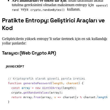
API anahtarları ve token’lar için
: insan tarafından akılda
tutulma gereksinimi olmadan maksimum entropy için
openssl
veya
kullanın.
rand
crypto.randomBytes()
Pratikte Entropy: Geliştirici Araçları ve
#
Kod
Geliştiricilerin yüksek entropy’li sırlar üretmek için en sık kullandığı
yollar şunlardır:
Tarayıcı (Web Crypto API)
#
JAVASCRIPT
// Kriptografik olarak güvenli parola üretimi
function
 generatePassword
(
length
, 
charset
) {
  const
 array
 =
 new
 Uint32Array
(length);
  crypto.
getRandomValues
(array);
  return
 Array.
from
(array, 
v
 =>
 charset[v 
%
 charset.
length
]
}