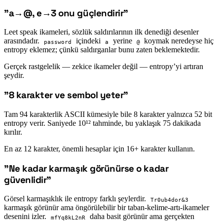
”a→@, e→3 onu güçlendirir”
#
Leet speak ikameleri, sözlük saldırılarının ilk denediği desenler
arasındadır.
içindeki
yerine
koymak neredeyse hiç
password
a
@
entropy eklemez; çünkü saldırganlar bunu zaten beklemektedir.
Gerçek rastgelelik — zekice ikameler değil — entropy’yi artıran
şeydir.
”8 karakter ve sembol yeter”
#
Tam 94 karakterlik ASCII kümesiyle bile 8 karakter yalnızca 52 bit
entropy verir. Saniyede 10¹² tahminde, bu yaklaşık 75 dakikada
kırılır.
En az 12 karakter, önemli hesaplar için 16+ karakter kullanın.
”Ne kadar karmaşık görünürse o kadar
#
güvenlidir”
Görsel karmaşıklık ile entropy farklı şeylerdir.
Tr0ub4dor&3
karmaşık görünür ama öngörülebilir bir taban-kelime-artı-ikameler
desenini izler.
daha basit görünür ama gerçekten
mfYq8kL2nR