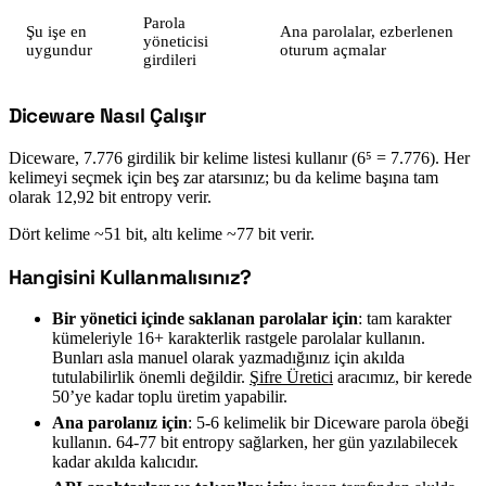
Parola
Şu işe en
Ana parolalar, ezberlenen
yöneticisi
uygundur
oturum açmalar
girdileri
Diceware Nasıl Çalışır
#
Diceware, 7.776 girdilik bir kelime listesi kullanır (6⁵ = 7.776). Her
kelimeyi seçmek için beş zar atarsınız; bu da kelime başına tam
olarak 12,92 bit entropy verir.
Dört kelime ~51 bit, altı kelime ~77 bit verir.
Hangisini Kullanmalısınız?
#
Bir yönetici içinde saklanan parolalar için
: tam karakter
kümeleriyle 16+ karakterlik rastgele parolalar kullanın.
Bunları asla manuel olarak yazmadığınız için akılda
tutulabilirlik önemli değildir.
Şifre Üretici
aracımız, bir kerede
50’ye kadar toplu üretim yapabilir.
Ana parolanız için
: 5-6 kelimelik bir Diceware parola öbeği
kullanın. 64-77 bit entropy sağlarken, her gün yazılabilecek
kadar akılda kalıcıdır.