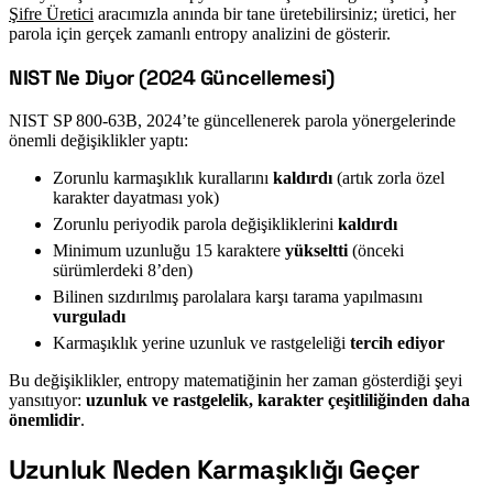
Şifre Üretici
aracımızla anında bir tane üretebilirsiniz; üretici, her
parola için gerçek zamanlı entropy analizini de gösterir.
NIST Ne Diyor (2024 Güncellemesi)
#
NIST SP 800-63B, 2024’te güncellenerek parola yönergelerinde
önemli değişiklikler yaptı:
Zorunlu karmaşıklık kurallarını
kaldırdı
(artık zorla özel
karakter dayatması yok)
Zorunlu periyodik parola değişikliklerini
kaldırdı
Minimum uzunluğu 15 karaktere
yükseltti
(önceki
sürümlerdeki 8’den)
Bilinen sızdırılmış parolalara karşı tarama yapılmasını
vurguladı
Karmaşıklık yerine uzunluk ve rastgeleliği
tercih ediyor
Bu değişiklikler, entropy matematiğinin her zaman gösterdiği şeyi
yansıtıyor:
uzunluk ve rastgelelik, karakter çeşitliliğinden daha
önemlidir
.
Uzunluk Neden Karmaşıklığı Geçer
#