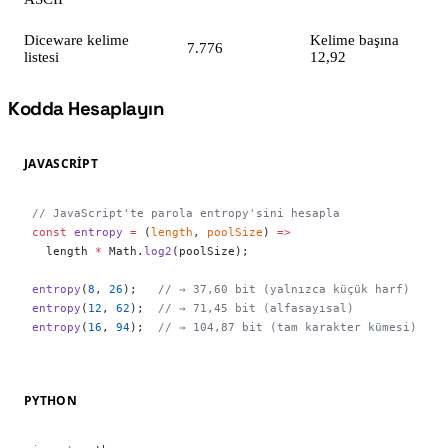
Diceware kelime
Kelime başına
7.776
listesi
12,92
Kodda Hesaplayın
#
JAVASCRIPT
// JavaScript'te parola entropy'sini hesapla
const
 entropy
 =
 (
length
, 
poolSize
) 
=>
  length 
*
 Math.
log2
(poolSize);
entropy
(
8
, 
26
);   
// → 37,60 bit (yalnızca küçük harf)
entropy
(
12
, 
62
);  
// → 71,45 bit (alfasayısal)
entropy
(
16
, 
94
);  
// → 104,87 bit (tam karakter kümesi)
PYTHON