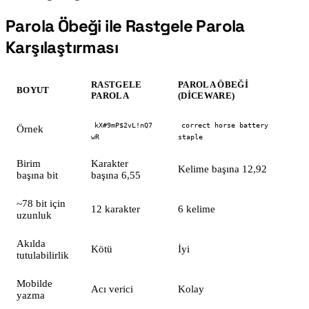
Parola Öbeği ile Rastgele Parola
#
Karşılaştırması
RASTGELE
PAROLA ÖBEĞI
BOYUT
PAROLA
(DICEWARE)
kX#9mP$2vL!nQ7
correct horse battery
Örnek
wR
staple
Birim
Karakter
Kelime başına 12,92
başına bit
başına 6,55
~78 bit için
12 karakter
6 kelime
uzunluk
Akılda
Kötü
İyi
tutulabilirlik
Mobilde
Acı verici
Kolay
yazma