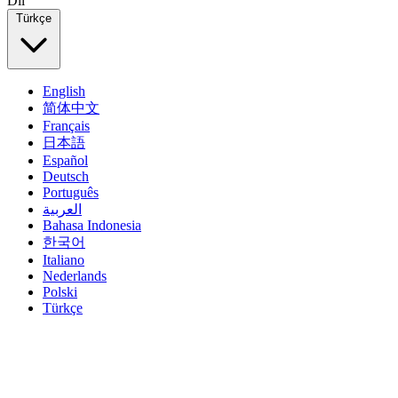
Dil
Türkçe
English
简体中文
Français
日本語
Español
Deutsch
Português
العربية
Bahasa Indonesia
한국어
Italiano
Nederlands
Polski
Türkçe