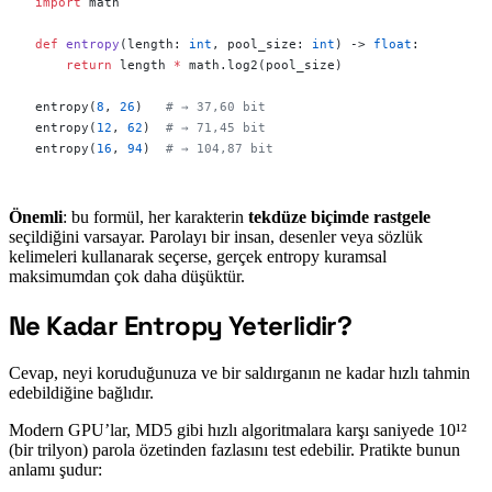
import
 math
def
 entropy
(length: 
int
, pool_size: 
int
) -> 
float
:
    return
 length 
*
 math.log2(pool_size)
entropy(
8
, 
26
)   
# → 37,60 bit
entropy(
12
, 
62
)  
# → 71,45 bit
entropy(
16
, 
94
)  
# → 104,87 bit
Önemli
: bu formül, her karakterin
tekdüze biçimde rastgele
seçildiğini varsayar. Parolayı bir insan, desenler veya sözlük
kelimeleri kullanarak seçerse, gerçek entropy kuramsal
maksimumdan çok daha düşüktür.
Ne Kadar Entropy Yeterlidir?
#
Cevap, neyi koruduğunuza ve bir saldırganın ne kadar hızlı tahmin
edebildiğine bağlıdır.
Modern GPU’lar, MD5 gibi hızlı algoritmalara karşı saniyede 10¹²
(bir trilyon) parola özetinden fazlasını test edebilir. Pratikte bunun
anlamı şudur: