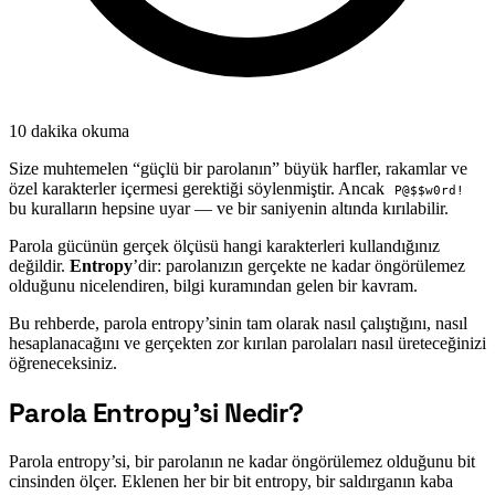
10 dakika okuma
Size muhtemelen “güçlü bir parolanın” büyük harfler, rakamlar ve
özel karakterler içermesi gerektiği söylenmiştir. Ancak
P@$$w0rd!
bu kuralların hepsine uyar — ve bir saniyenin altında kırılabilir.
Parola gücünün gerçek ölçüsü hangi karakterleri kullandığınız
değildir.
Entropy
’dir: parolanızın gerçekte ne kadar öngörülemez
olduğunu nicelendiren, bilgi kuramından gelen bir kavram.
Bu rehberde, parola entropy’sinin tam olarak nasıl çalıştığını, nasıl
hesaplanacağını ve gerçekten zor kırılan parolaları nasıl üreteceğinizi
öğreneceksiniz.
Parola Entropy’si Nedir?
#
Parola entropy’si, bir parolanın ne kadar öngörülemez olduğunu bit
cinsinden ölçer. Eklenen her bir bit entropy, bir saldırganın kaba