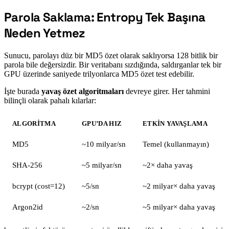
Parola Saklama: Entropy Tek Başına
#
Neden Yetmez
Sunucu, parolayı düz bir MD5 özet olarak saklıyorsa 128 bitlik bir
parola bile değersizdir. Bir veritabanı sızdığında, saldırganlar tek bir
GPU üzerinde saniyede trilyonlarca MD5 özet test edebilir.
İşte burada
yavaş özet algoritmaları
devreye girer. Her tahmini
bilinçli olarak pahalı kılarlar:
ALGORITMA
GPU’DA HIZ
ETKIN YAVAŞLAMA
MD5
~10 milyar/sn
Temel (kullanmayın)
SHA-256
~5 milyar/sn
~2× daha yavaş
bcrypt (cost=12)
~5/sn
~2 milyar× daha yavaş
Argon2id
~2/sn
~5 milyar× daha yavaş