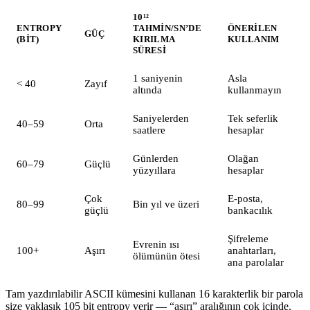
10¹²
ENTROPY
TAHMIN/SN’DE
ÖNERILEN
GÜÇ
(BIT)
KIRILMA
KULLANIM
SÜRESI
1 saniyenin
Asla
< 40
Zayıf
altında
kullanmayın
Saniyelerden
Tek seferlik
40–59
Orta
saatlere
hesaplar
Günlerden
Olağan
60–79
Güçlü
yüzyıllara
hesaplar
Çok
E-posta,
80–99
Bin yıl ve üzeri
güçlü
bankacılık
Şifreleme
Evrenin ısı
100+
Aşırı
anahtarları,
ölümünün ötesi
ana parolalar
Tam yazdırılabilir ASCII kümesini kullanan 16 karakterlik bir parola
size yaklaşık 105 bit entropy verir — “aşırı” aralığının çok içinde.