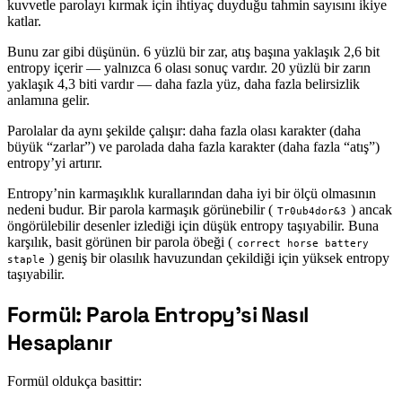
kuvvetle parolayı kırmak için ihtiyaç duyduğu tahmin sayısını ikiye
katlar.
Bunu zar gibi düşünün. 6 yüzlü bir zar, atış başına yaklaşık 2,6 bit
entropy içerir — yalnızca 6 olası sonuç vardır. 20 yüzlü bir zarın
yaklaşık 4,3 biti vardır — daha fazla yüz, daha fazla belirsizlik
anlamına gelir.
Parolalar da aynı şekilde çalışır: daha fazla olası karakter (daha
büyük “zarlar”) ve parolada daha fazla karakter (daha fazla “atış”)
entropy’yi artırır.
Entropy’nin karmaşıklık kurallarından daha iyi bir ölçü olmasının
nedeni budur. Bir parola karmaşık görünebilir (
) ancak
Tr0ub4dor&3
öngörülebilir desenler izlediği için düşük entropy taşıyabilir. Buna
karşılık, basit görünen bir parola öbeği (
correct horse battery
) geniş bir olasılık havuzundan çekildiği için yüksek entropy
staple
taşıyabilir.
Formül: Parola Entropy’si Nasıl
#
Hesaplanır
Formül oldukça basittir: