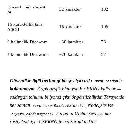
openssl rand -base64
32 karakter
192
24
16 karakterlik tam
16 karakter
105
ASCII
6 kelimelik Diceware
~30 karakter
78
4 kelimelik Diceware
~20 karakter
52
Güvenlikle ilgili herhangi bir şey için asla
Math.random()
kullanmayın
. Kriptografik olmayan bir PRNG kullanır —
saldırgan tohumu biliyorsa çıktı öngörülebilirdir. Tarayıcıda
her zaman
, Node.js’te ise
crypto.getRandomValues()
kullanın. Üretim seviyesinde
crypto.randomBytes()
rastgelelik için CSPRNG temel zorunluluktur.