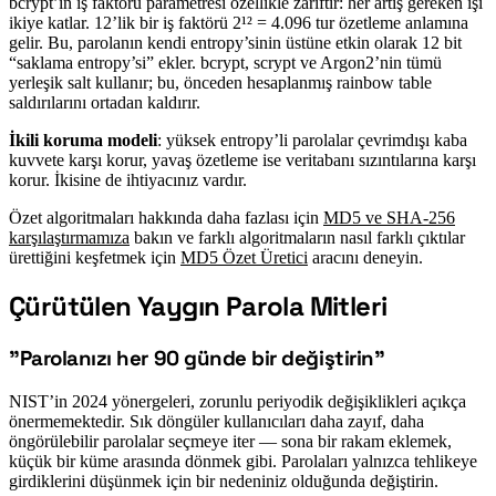
bcrypt’in iş faktörü parametresi özellikle zariftir: her artış gereken işi
ikiye katlar. 12’lik bir iş faktörü 2¹² = 4.096 tur özetleme anlamına
gelir. Bu, parolanın kendi entropy’sinin üstüne etkin olarak 12 bit
“saklama entropy’si” ekler. bcrypt, scrypt ve Argon2’nin tümü
yerleşik salt kullanır; bu, önceden hesaplanmış rainbow table
saldırılarını ortadan kaldırır.
İkili koruma modeli
: yüksek entropy’li parolalar çevrimdışı kaba
kuvvete karşı korur, yavaş özetleme ise veritabanı sızıntılarına karşı
korur. İkisine de ihtiyacınız vardır.
Özet algoritmaları hakkında daha fazlası için
MD5 ve SHA-256
karşılaştırmamıza
bakın ve farklı algoritmaların nasıl farklı çıktılar
ürettiğini keşfetmek için
MD5 Özet Üretici
aracını deneyin.
Çürütülen Yaygın Parola Mitleri
#
”Parolanızı her 90 günde bir değiştirin”
#
NIST’in 2024 yönergeleri, zorunlu periyodik değişiklikleri açıkça
önermemektedir. Sık döngüler kullanıcıları daha zayıf, daha
öngörülebilir parolalar seçmeye iter — sona bir rakam eklemek,
küçük bir küme arasında dönmek gibi. Parolaları yalnızca tehlikeye
girdiklerini düşünmek için bir nedeniniz olduğunda değiştirin.