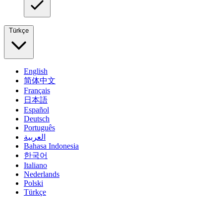
Türkçe
English
简体中文
Français
日本語
Español
Deutsch
Português
العربية
Bahasa Indonesia
한국어
Italiano
Nederlands
Polski
Türkçe