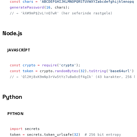
const
 chars
 =
 'ABCDEFGHIJKLMNOPQRSTUVWXYZabcdefghijklmnopqr
generatePassword
(
16
, chars);
// → 'kX#9mP$2vL!nQ7wR' (her seferinde rastgele)
Node.js
#
JAVASCRIPT
const
 crypto
 =
 require
(
'crypto'
);
const
 token
 =
 crypto.
randomBytes
(
32
).
toString
(
'base64url'
);
// → 'Ql2Hj8xK9mNp3rVw5tYz7uBa0cEf4gIk' (43 karakter, 256 b
Python
#
PYTHON
import
 secrets
token 
=
 secrets.token_urlsafe(
32
)  
# 256 bit entropy