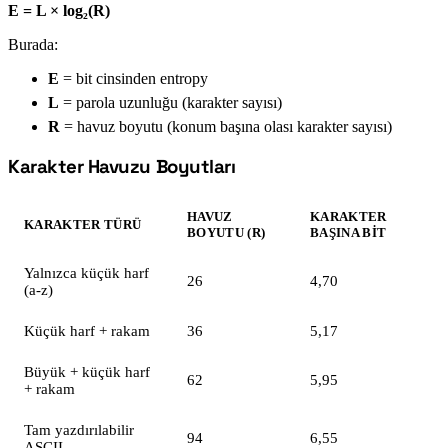
E = L × log₂(R)
Burada:
E
= bit cinsinden entropy
L
= parola uzunluğu (karakter sayısı)
R
= havuz boyutu (konum başına olası karakter sayısı)
Karakter Havuzu Boyutları
#
HAVUZ
KARAKTER
KARAKTER TÜRÜ
BOYUTU (R)
BAŞINA BIT
Yalnızca küçük harf
26
4,70
(a-z)
Küçük harf + rakam
36
5,17
Büyük + küçük harf
62
5,95
+ rakam
Tam yazdırılabilir
94
6,55
ASCII