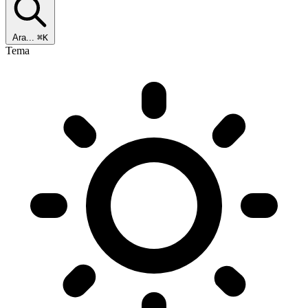
Ara...
⌘K
Tema