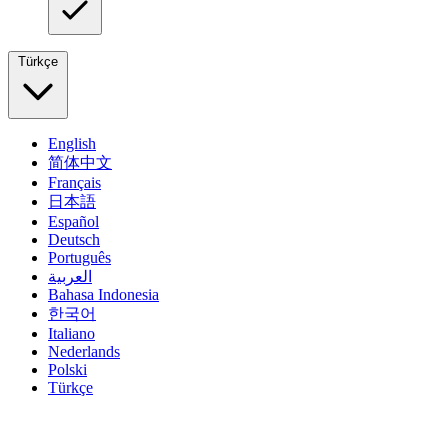
Türkçe
English
简体中文
Français
日本語
Español
Deutsch
Português
العربية
Bahasa Indonesia
한국어
Italiano
Nederlands
Polski
Türkçe