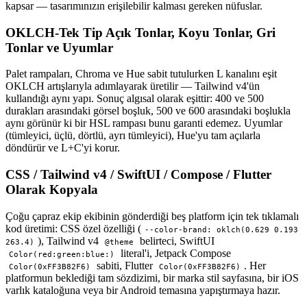
kapsar — tasarımınızın erişilebilir kalması gereken nüfuslar.
OKLCH-Tek Tip Açık Tonlar, Koyu Tonlar, Gri
Tonlar ve Uyumlar
Palet rampaları, Chroma ve Hue sabit tutulurken L kanalını eşit
OKLCH artışlarıyla adımlayarak üretilir — Tailwind v4'ün
kullandığı aynı yapı. Sonuç algısal olarak eşittir: 400 ve 500
durakları arasındaki görsel boşluk, 500 ve 600 arasındaki boşlukla
aynı görünür ki bir HSL rampası bunu garanti edemez. Uyumlar
(tümleyici, üçlü, dörtlü, ayrı tümleyici), Hue'yu tam açılarla
döndürür ve L+C'yi korur.
CSS / Tailwind v4 / SwiftUI / Compose / Flutter
Olarak Kopyala
Çoğu çapraz ekip ekibinin gönderdiği beş platform için tek tıklamalı
kod üretimi: CSS özel özelliği (
--color-brand: oklch(0.629 0.193
), Tailwind v4
belirteci, SwiftUI
263.4)
@theme
literal'i, Jetpack Compose
Color(red:green:blue:)
sabiti, Flutter
. Her
Color(0xFF3B82F6)
Color(0xFF3B82F6)
platformun beklediği tam sözdizimi, bir marka stil sayfasına, bir iOS
varlık kataloğuna veya bir Android temasına yapıştırmaya hazır.