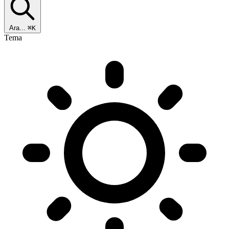
Ara...
⌘K
Tema