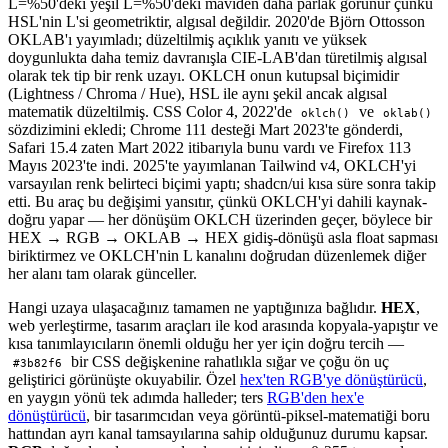
L=%50'deki yeşil L=%50'deki maviden daha parlak görünür çünkü
HSL'nin L'si geometriktir, algısal değildir. 2020'de Björn Ottosson
OKLAB'ı yayımladı; düzeltilmiş açıklık yanıtı ve yüksek
doygunlukta daha temiz davranışla CIE-LAB'dan türetilmiş algısal
olarak tek tip bir renk uzayı. OKLCH onun kutupsal biçimidir
(Lightness / Chroma / Hue), HSL ile aynı şekil ancak algısal
matematik düzeltilmiş. CSS Color 4, 2022'de
ve
oklch()
oklab()
sözdizimini ekledi; Chrome 111 desteği Mart 2023'te gönderdi,
Safari 15.4 zaten Mart 2022 itibarıyla bunu vardı ve Firefox 113
Mayıs 2023'te indi. 2025'te yayımlanan Tailwind v4, OKLCH'yi
varsayılan renk belirteci biçimi yaptı; shadcn/ui kısa süre sonra takip
etti. Bu araç bu değişimi yansıtır, çünkü OKLCH'yi dahili kaynak-
doğru yapar — her dönüşüm OKLCH üzerinden geçer, böylece bir
HEX → RGB → OKLAB → HEX gidiş-dönüşü asla float sapması
biriktirmez ve OKLCH'nin L kanalını doğrudan düzenlemek diğer
her alanı tam olarak günceller.
Hangi uzaya ulaşacağınız tamamen ne yaptığınıza bağlıdır.
HEX
,
web yerleştirme, tasarım araçları ile kod arasında kopyala-yapıştır ve
kısa tanımlayıcıların önemli olduğu her yer için doğru tercih —
bir CSS değişkenine rahatlıkla sığar ve çoğu ön uç
#3b82f6
geliştirici görünüşte okuyabilir. Özel
hex'ten RGB'ye dönüştürücü
,
en yaygın yönü tek adımda halleder; ters
RGB'den hex'e
dönüştürücü
, bir tasarımcıdan veya görüntü-piksel-matematiği boru
hattından ayrı kanal tamsayılarına sahip olduğunuz durumu kapsar.