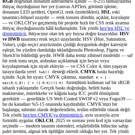
RGB
doğrudan donanım adreslemesi içindir — 0-255 tamsayılarına
ihtiyaç duyduğunuz her yer (canvas API'leri, görüntü işleme,
donanım LED şeritleri, OpenGL renk öznitelikleri).
HSL
eski
tasarımcı-bilişsel uzaydır — renk tonunu döndür, açıklat, koyulaştır
— ve OKLCH'ye geçmemiş bir projede hızlı bir CSS renk ayarına
ihtiyaç duyduğunuzda hâlâ kullanışlıdır. Tek yönlü
hex'ten HSL'ye
dönüştürücü
, ihtiyacınız olan tek şey buysa doğru kısayoldur.
HSV
ve HWB
tasarımcı renk seçici uzaylarıdır. HSV (Hue, Saturation,
Value), çoğu seçici arayüzünün çizdiği doygunluk-değer karesiyle
eşleşir, bu yüzden damlalığa tıkladığınızda Photoshop, Figma ve
Sketch'in bildirdiği şeydir. HWB daha temiz zihinsel modeldir — saf
bir renk tonu seçin, ardından açıklatmak için beyaz veya
koyulaştırmak için siyah ekleyin — ve CSS Color 4, tüm yaşayan
tarayıcılarda yerel
desteği ekledi.
CMYK
baskı hazırlığı
hwb()
içindir. Açık bir uyarı: CMYK çıktımız, standart
K = 1 -
formülünü kullanan saf bir sRGB
max(R,G,B); C = (1-R-K)/(1-K)
tabanlı yaklaşımdır. Gerçek baskı doğruluğu, belirli baskı
makinesine, mürekkebe ve kâğıda karşı ICC profil dönüşümü
gerektirir — genellikle US Web Coated SWOP v2 veya Fogra39 —
bu da kanalları %5-15 oranında kaydırabilir. CMYK'mizi bir
başlangıç tahmini olarak değerlendirin, teslim edilebilir olarak değil.
Tek yönlü
hex'ten CMYK'ya dönüştürücü
, aynı uyarıyla aynı
formülü uygular.
OKLCH
, 2025 ve sonrası yeni kod için varsayılan
seçimdir — modern tasarım sistemleri, erişilebilirlik bilincine sahip
palet üretimi, algısal tek tipliliğin önemli olduğu her yer. Tek yönlü