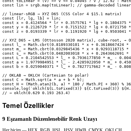
const toLinear = (v) => v <= 0.04045 ? v / 12.92 : Math
const lin = srgb.map(toLinear); // gamma-decoded linear
// linear-sRGB → XYZ D65 (CSS Color 4 §15.1 matrix)

const [lr, lg, lb] = lin;

const x = 0.4124564 * lr + 0.3575761 * lg + 0.1804375 *
const y = 0.2126729 * lr + 0.7151522 * lg + 0.0721750 *
const z = 0.0193339 * lr + 0.1191920 * lg + 0.9503041 *
// XYZ D65 → LMS (Ottosson 2020 matrix), cube-root, → O
const l_ = Math.cbrt(0.8189330101 * x + 0.3618667424 * 
const m_ = Math.cbrt(0.0329845436 * x + 0.9293118715 * 
const s_ = Math.cbrt(0.0482003018 * x + 0.2643662691 * 
const L = 0.2104542553 * l_ + 0.7936177850 * m_ - 0.004
const a = 1.9779984951 * l_ - 2.4285922050 * m_ + 0.450
const b = 0.0259040371 * l_ + 0.7827717662 * m_ - 0.808
// OKLAB → OKLCH (Cartesian to polar)

const C = Math.sqrt(a * a + b * b);

const H = (Math.atan2(b, a) * 180 / Math.PI + 360) % 36
console.log(`oklch(${L.toFixed(3)} ${C.toFixed(3)} ${H.
// → oklch(0.629 0.193 263.4)
Temel Özellikler
9 Eşzamanlı Düzenlenebilir Renk Uzayı
Her biçim — HEX, RGB, HSL, HSV, HWB, CMYK, OKLCH,