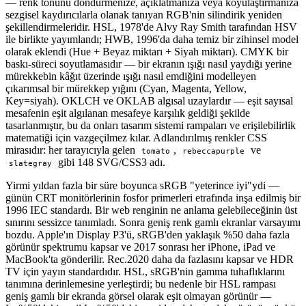
— renk tonunu döndürmenize, açıklatmanıza veya koyulaştırmanıza
sezgisel kaydırıcılarla olanak tanıyan RGB'nin silindirik yeniden
şekillendirmeleridir. HSL, 1978'de Alvy Ray Smith tarafından HSV
ile birlikte yayımlandı; HWB, 1996'da daha temiz bir zihinsel model
olarak eklendi (Hue + Beyaz miktarı + Siyah miktarı). CMYK bir
baskı-süreci soyutlamasıdır — bir ekranın ışığı nasıl yaydığı yerine
mürekkebin kâğıt üzerinde ışığı nasıl emdiğini modelleyen
çıkarımsal bir mürekkep yığını (Cyan, Magenta, Yellow,
Key=siyah). OKLCH ve OKLAB algısal uzaylardır — eşit sayısal
mesafenin eşit algılanan mesafeye karşılık geldiği şekilde
tasarlanmıştır, bu da onları tasarım sistemi rampaları ve erişilebilirlik
matematiği için vazgeçilmez kılar. Adlandırılmış renkler CSS
mirasıdır: her tarayıcıyla gelen
,
ve
tomato
rebeccapurple
gibi 148 SVG/CSS3 adı.
slategray
Yirmi yıldan fazla bir süre boyunca sRGB "yeterince iyi"ydi —
günün CRT monitörlerinin fosfor primerleri etrafında inşa edilmiş bir
1996 IEC standardı. Bir web renginin ne anlama gelebileceğinin üst
sınırını sessizce tanımladı. Sonra geniş renk gamlı ekranlar varsayımı
bozdu. Apple'ın Display P3'ü, sRGB'den yaklaşık %50 daha fazla
görünür spektrumu kapsar ve 2017 sonrası her iPhone, iPad ve
MacBook'ta gönderilir. Rec.2020 daha da fazlasını kapsar ve HDR
TV için yayın standardıdır. HSL, sRGB'nin gamma tuhaflıklarını
tanımına derinlemesine yerleştirdi; bu nedenle bir HSL rampası
geniş gamlı bir ekranda görsel olarak eşit olmayan görünür —