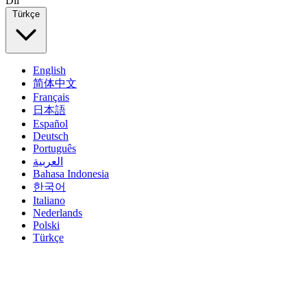
Dil
Türkçe
English
简体中文
Français
日本語
Español
Deutsch
Português
العربية
Bahasa Indonesia
한국어
Italiano
Nederlands
Polski
Türkçe