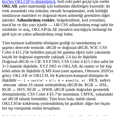
hex'ten OKLCH'ye dönüştürücü
, hızlı eski-palet geçişi için vardır.
OKLAB
, palet matematiği için kullanılan dikdörtgen kuzendir: iki
renk arasındaki orta noktalar, mesafe hesaplamaları, renk körlüğü
simülasyon matrisleri ve doğrusal eksen aritmetiği gerektiren diğer
işlemler.
Adlandırılmış renkler
, belgelendirme, kod yorumları,
mock'lar ve düz yazı içindir — 148 CSS adlandırılmış rengi sabit bir
sözlüktür ve araç, OKLAB'da ΔE mesafesi aracılığıyla herhangi bir
girdi için en yakın adlandırılmış rengi bulur.
Tüm bunların kalbindeki dönüşüm grafiği iyi tanımlanmış ve
şaşırtıcı derecede temizdir. sRGB ve doğrusal-sRGB, W3C CSS
Color 4 §11.2'de belirtilen parçalı bir gamma eğrisi (sıfır yakınında
küçük bir doğrusal segmentle yaklaşık 2.4 üs) ile ilişkilidir.
Doğrusal-sRGB ve CIE XYZ D65, CSS Color 4 §15.1'den sabit bir
3×3 matrisle ilişkilidir. XYZ D65 ve OKLAB, iki matris ve bir küp
kökü adımı ile ilişkilidir (LMS koni-yanıt aşaması, Ottosson 2020'ye
göre). OKLAB ve OKLCH, bir Kartezyen-kutupsal dönüşüm ile
ilişkilidir —
. HEX, sadece
C = sqrt(a² + b²); H = atan2(b, a)
taban-16 olarak serileştirilmiş sRGB'dir. RGB ↔ HSL,
#RRGGBB
RGB ↔ HSV, RGB ↔ HWB, sRGB içinde doğrudan geometrik
dönüşümlerdir, CSS Color 4 §5-7'de tanımlanır. CMYK, yukarıdaki
saf sRGB tabanlı formüldür. Tüm boru hattı, dahili olarak
OKLCH'de köklenmiş yönlendirilmiş bir grafiktir; diğer her biçim
her tuş vuruşunda ondan hesaplanır.