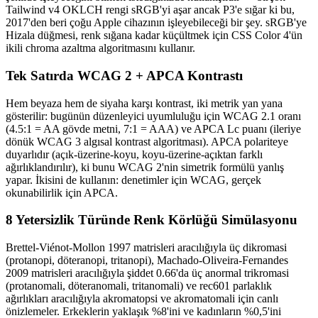
Tailwind v4 OKLCH rengi sRGB'yi aşar ancak P3'e sığar ki bu,
2017'den beri çoğu Apple cihazının işleyebileceği bir şey. sRGB'ye
Hizala düğmesi, renk sığana kadar küçültmek için CSS Color 4'ün
ikili chroma azaltma algoritmasını kullanır.
Tek Satırda WCAG 2 + APCA Kontrastı
Hem beyaza hem de siyaha karşı kontrast, iki metrik yan yana
gösterilir: bugünün düzenleyici uyumluluğu için WCAG 2.1 oranı
(4.5:1 = AA gövde metni, 7:1 = AAA) ve APCA Lc puanı (ileriye
dönük WCAG 3 algısal kontrast algoritması). APCA polariteye
duyarlıdır (açık-üzerine-koyu, koyu-üzerine-açıktan farklı
ağırlıklandırılır), ki bunu WCAG 2'nin simetrik formülü yanlış
yapar. İkisini de kullanın: denetimler için WCAG, gerçek
okunabilirlik için APCA.
8 Yetersizlik Türünde Renk Körlüğü Simülasyonu
Brettel-Viénot-Mollon 1997 matrisleri aracılığıyla üç dikromasi
(protanopi, döteranopi, tritanopi), Machado-Oliveira-Fernandes
2009 matrisleri aracılığıyla şiddet 0.66'da üç anormal trikromasi
(protanomali, döteranomali, tritanomali) ve rec601 parlaklık
ağırlıkları aracılığıyla akromatopsi ve akromatomali için canlı
önizlemeler. Erkeklerin yaklaşık %8'ini ve kadınların %0,5'ini