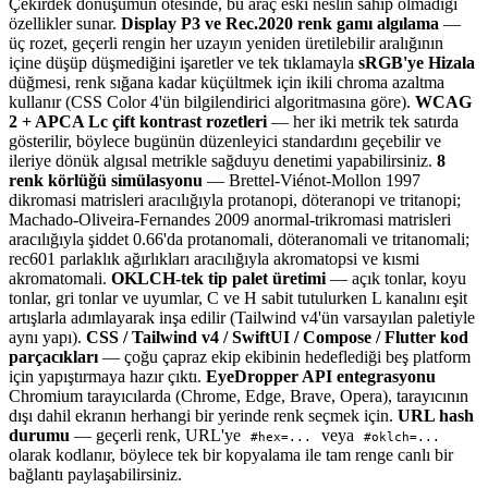
Çekirdek dönüşümün ötesinde, bu araç eski neslin sahip olmadığı
özellikler sunar.
Display P3 ve Rec.2020 renk gamı algılama
—
üç rozet, geçerli rengin her uzayın yeniden üretilebilir aralığının
içine düşüp düşmediğini işaretler ve tek tıklamayla
sRGB'ye Hizala
düğmesi, renk sığana kadar küçültmek için ikili chroma azaltma
kullanır (CSS Color 4'ün bilgilendirici algoritmasına göre).
WCAG
2 + APCA Lc çift kontrast rozetleri
— her iki metrik tek satırda
gösterilir, böylece bugünün düzenleyici standardını geçebilir ve
ileriye dönük algısal metrikle sağduyu denetimi yapabilirsiniz.
8
renk körlüğü simülasyonu
— Brettel-Viénot-Mollon 1997
dikromasi matrisleri aracılığıyla protanopi, döteranopi ve tritanopi;
Machado-Oliveira-Fernandes 2009 anormal-trikromasi matrisleri
aracılığıyla şiddet 0.66'da protanomali, döteranomali ve tritanomali;
rec601 parlaklık ağırlıkları aracılığıyla akromatopsi ve kısmi
akromatomali.
OKLCH-tek tip palet üretimi
— açık tonlar, koyu
tonlar, gri tonlar ve uyumlar, C ve H sabit tutulurken L kanalını eşit
artışlarla adımlayarak inşa edilir (Tailwind v4'ün varsayılan paletiyle
aynı yapı).
CSS / Tailwind v4 / SwiftUI / Compose / Flutter kod
parçacıkları
— çoğu çapraz ekip ekibinin hedeflediği beş platform
için yapıştırmaya hazır çıktı.
EyeDropper API entegrasyonu
Chromium tarayıcılarda (Chrome, Edge, Brave, Opera), tarayıcının
dışı dahil ekranın herhangi bir yerinde renk seçmek için.
URL hash
durumu
— geçerli renk, URL'ye
veya
#hex=...
#oklch=...
olarak kodlanır, böylece tek bir kopyalama ile tam renge canlı bir
bağlantı paylaşabilirsiniz.