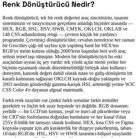
Renk Dönüştürücü Nedir?
Renk dönüştürücü, tek bir renk değerini araç zincirinizin, tasarım
sisteminizin ve tarayıcınızın gerçekten anladığı biçimler arasında —
HEX, RGB, HSL, HSV, HWB, CMYK, OKLCH, OKLAB ve
148 CSS adlandırılmış rengi — çeviren küçük bir yardımcı
programdır. Çevrimiçi dönüştürücüler, cevabın neredeyse her zaman
bir Geocities çağı stil sayfası için yapılmış basit bir HEX'ten
RGB'ye metin kutusu olduğu 2000'lerin başından beri web araç
setinin temel taşı olmuştur. Modern bir dönüştürücüyü bu eski
araçlardan ayıran üç şey vardır: tek yönlü açılır menü yerine her
biçimin eşzamanlı olarak düzenlenebildiği birleşik alan kullanıcı
deneyimi, kanonik değeri dahili olarak tutan ve gidiş-dönüşlerin bit
kararlı kalmasını sağlayan OKLCH kaynak-doğru yaklaşımı ve
2003 neslinin gönderdiği gamma-karışık HSL aritmetiği yerine W3C
CSS Color 4'e dayanan algısal matematik.
Farklı renk uzayları var çünkü farklı sorunlar farklı temsiller
gerektirir ve hiçbir tek uzay hepsinde iyi değildir. RGB donanım-
yerlidir — bir LCD'nin kırmızı, yeşil ve mavi alt piksellerine veya
bir CRT'nin fosforlarına doğrudan haritalanır ve her kanal 0'dan
255'e 8-bitlik bir tamsayı olarak kodlanır. HEX, kısa CSS ve Figma
kopyala-yapıştır için altı karakterlik bir dizgeye paketlenmiş, taban-
16'daki RGB'dir. HSL, HSV ve HWB tasarımcı-bilişsel uzaylardır