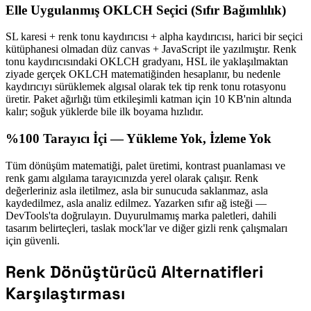
Elle Uygulanmış OKLCH Seçici (Sıfır Bağımlılık)
SL karesi + renk tonu kaydırıcısı + alpha kaydırıcısı, harici bir seçici
kütüphanesi olmadan düz canvas + JavaScript ile yazılmıştır. Renk
tonu kaydırıcısındaki OKLCH gradyanı, HSL ile yaklaşılmaktan
ziyade gerçek OKLCH matematiğinden hesaplanır, bu nedenle
kaydırıcıyı sürüklemek algısal olarak tek tip renk tonu rotasyonu
üretir. Paket ağırlığı tüm etkileşimli katman için 10 KB'nin altında
kalır; soğuk yüklerde bile ilk boyama hızlıdır.
%100 Tarayıcı İçi — Yükleme Yok, İzleme Yok
Tüm dönüşüm matematiği, palet üretimi, kontrast puanlaması ve
renk gamı algılama tarayıcınızda yerel olarak çalışır. Renk
değerleriniz asla iletilmez, asla bir sunucuda saklanmaz, asla
kaydedilmez, asla analiz edilmez. Yazarken sıfır ağ isteği —
DevTools'ta doğrulayın. Duyurulmamış marka paletleri, dahili
tasarım belirteçleri, taslak mock'lar ve diğer gizli renk çalışmaları
için güvenli.
Renk Dönüştürücü Alternatifleri
Karşılaştırması