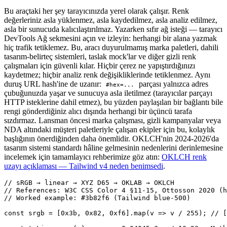
Bu araçtaki her şey tarayıcınızda yerel olarak çalışır. Renk
değerleriniz asla yüklenmez, asla kaydedilmez, asla analiz edilmez,
asla bir sunucuda kalıcılaştırılmaz. Yazarken sıfır ağ isteği — tarayıcı
DevTools Ağ sekmesini açın ve izleyin: herhangi bir alana yazmak
hiç trafik tetiklemez. Bu, aracı duyurulmamış marka paletleri, dahili
tasarım-belirteç sistemleri, taslak mock'lar ve diğer gizli renk
çalışmaları için güvenli kılar. Hiçbir çerez ne yapıştırdığınızı
kaydetmez; hiçbir analiz renk değişikliklerinde tetiklenmez. Aynı
duruş URL hash'ine de uzanır:
parçası yalnızca adres
#hex=...
çubuğunuzda yaşar ve sunucuya asla iletilmez (tarayıcılar parçayı
HTTP isteklerine dahil etmez), bu yüzden paylaşılan bir bağlantı bile
rengi gönderdiğiniz alıcı dışında herhangi bir üçüncü tarafa
sızdırmaz. Lansman öncesi marka çalışması, gizli kampanyalar veya
NDA altındaki müşteri paletleriyle çalışan ekipler için bu, kolaylık
başlığının önerdiğinden daha önemlidir. OKLCH'nin 2024-2026'da
tasarım sistemi standardı hâline gelmesinin nedenlerini derinlemesine
incelemek için tamamlayıcı rehberimize göz atın:
OKLCH renk
uzayı açıklaması — Tailwind v4 neden benimsedi
.
// sRGB → linear → XYZ D65 → OKLAB → OKLCH

// References: W3C CSS Color 4 §11-15, Ottosson 2020 (h
// Worked example: #3b82f6 (Tailwind blue-500)

const srgb = [0x3b, 0x82, 0xf6].map(v => v / 255); // [