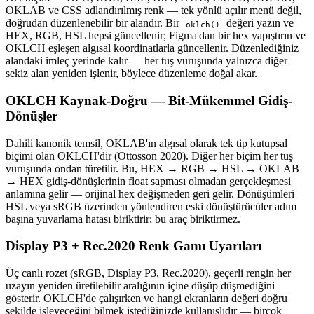
OKLAB ve CSS adlandırılmış renk — tek yönlü açılır menü değil,
doğrudan düzenlenebilir bir alandır. Bir
değeri yazın ve
oklch()
HEX, RGB, HSL hepsi güncellenir; Figma'dan bir hex yapıştırın ve
OKLCH eşleşen algısal koordinatlarla güncellenir. Düzenlediğiniz
alandaki imleç yerinde kalır — her tuş vuruşunda yalnızca diğer
sekiz alan yeniden işlenir, böylece düzenleme doğal akar.
OKLCH Kaynak-Doğru — Bit-Mükemmel Gidiş-
Dönüşler
Dahili kanonik temsil, OKLAB'ın algısal olarak tek tip kutupsal
biçimi olan OKLCH'dir (Ottosson 2020). Diğer her biçim her tuş
vuruşunda ondan türetilir. Bu, HEX → RGB → HSL → OKLAB
→ HEX gidiş-dönüşlerinin float sapması olmadan gerçekleşmesi
anlamına gelir — orijinal hex değişmeden geri gelir. Dönüşümleri
HSL veya sRGB üzerinden yönlendiren eski dönüştürücüler adım
başına yuvarlama hatası biriktirir; bu araç biriktirmez.
Display P3 + Rec.2020 Renk Gamı Uyarıları
Üç canlı rozet (sRGB, Display P3, Rec.2020), geçerli rengin her
uzayın yeniden üretilebilir aralığının içine düşüp düşmediğini
gösterir. OKLCH'de çalışırken ve hangi ekranların değeri doğru
şekilde işleyeceğini bilmek istediğinizde kullanışlıdır — birçok