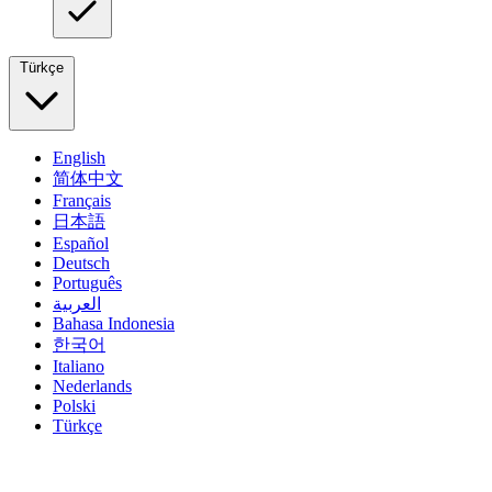
Türkçe
English
简体中文
Français
日本語
Español
Deutsch
Português
العربية
Bahasa Indonesia
한국어
Italiano
Nederlands
Polski
Türkçe