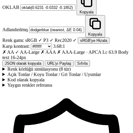
OKLAB
Kopyala
Adlandırılmış
Kopyala
Renk gamı:
sRGB ✓
P3 ✓
Rec2020 ✓
sRGB'ye Hizala
Karşı kontrast:
3.68:1
✗ AA
✓ AA-Large
✗ AAA
✗ AAA-Large
·
APCA Lc
63.9
Body
text 16-24px
JSON olarak kopyala
URL'yi Paylaş
Sıfırla
Renk körlüğü simülasyonu (8 tür)
Açık Tonlar / Koyu Tonlar / Gri Tonlar / Uyumlar
Kod olarak kopyala
Yaygın renkler referansı