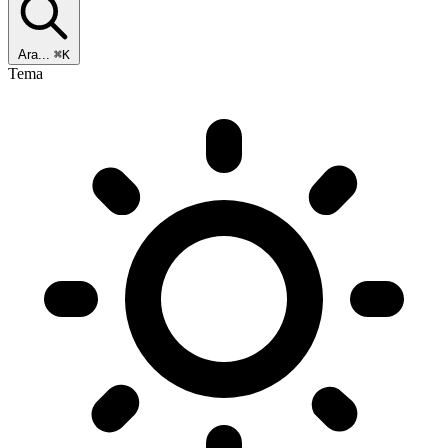
Ara...
⌘K
Tema