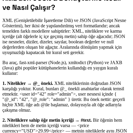
ve Nasıl Çalışır?
XML (Genişletilebilir İşaretleme Dili) ve JSON (JavaScript Nesne
Gösterimi), her ikisi de yapılandırılmış veri formatlarıdır; ancak
temelden farklı modellere sahiptirler: XML, niteliklere ve karma
içeriğe (alt öğelerle iç içe geçmiş metin) sahip öğe ağacıdır; JSON
ise nesneler, diziler, dizeler, sayılar, boolean değerler ve null
değerlerden oluşan bir ağaçtır. Aralarında dönüşüm yapmak için
uyuşmazlığı kapatacak bir kural seti gerekir.
Bu araç, fast-xml-parser (Node.js), xmltodict (Python) ve JAXB
(Java) gibi popüler kütüphanelerin kullandığı en yaygın kuralı
kullanır:
1. Nitelikler → @_ öneki.
XML niteliklerinin doğrudan JSON
karşılığı yoktur. Kural, bunları @_ önekli anahtarlar olarak temsil
etmektir. <user id="42" role="admin">, user nesnesi içinde {
"@_id": "42", "@_role": "admin" } üretir. Bu önek nettir: geçerli
hiçbir XML öğe adı @ile başlamaz, dolayısıyla alt öğe adlarıyla
çakışma olmaz.
2. Niteliklere sahip öğe metin içeriği → #text.
Bir öğenin hem
nitelikleri hem de metin içeriği varsa — <price
currency="USD">29.99</price> — metnin niteliklerle aynı JSON