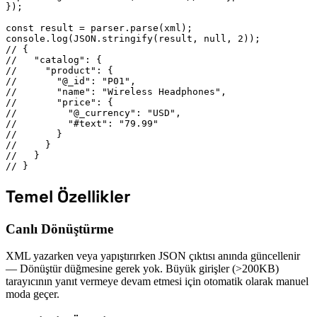
});

const result = parser.parse(xml);

console.log(JSON.stringify(result, null, 2));

// {

//   "catalog": {

//     "product": {

//       "@_id": "P01",

//       "name": "Wireless Headphones",

//       "price": {

//         "@_currency": "USD",

//         "#text": "79.99"

//       }

//     }

//   }

// }
Temel Özellikler
Canlı Dönüştürme
XML yazarken veya yapıştırırken JSON çıktısı anında güncellenir
— Dönüştür düğmesine gerek yok. Büyük girişler (>200KB)
tarayıcının yanıt vermeye devam etmesi için otomatik olarak manuel
moda geçer.