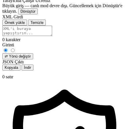
Tarayıcıda Çalışır
Ücretsiz
Büyük giriş — canlı mod devre dışı. Güncellemek için Dönüştür'e
tıklayın.
Dönüştür
XML Girdi
Örnek yükle
Temizle
0
karakter
Girinti
⇄
Yönü değiştir
JSON Çıktı
Kopyala
İndir
0
satır