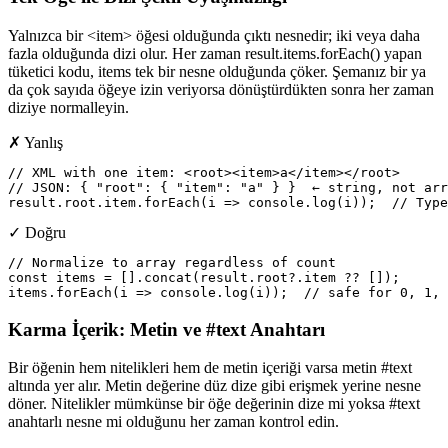
Yalnızca bir <item> öğesi olduğunda çıktı nesnedir; iki veya daha
fazla olduğunda dizi olur. Her zaman result.items.forEach() yapan
tüketici kodu, items tek bir nesne olduğunda çöker. Şemanız bir ya
da çok sayıda öğeye izin veriyorsa dönüştürdükten sonra her zaman
diziye normalleyin.
✗ Yanlış
// XML with one item: <root><item>a</item></root>

// JSON: { "root": { "item": "a" } }  ← string, not arr
result.root.item.forEach(i => console.log(i));  // Type
✓ Doğru
// Normalize to array regardless of count

const items = [].concat(result.root?.item ?? []);

items.forEach(i => console.log(i));  // safe for 0, 1, 
Karma İçerik: Metin ve #text Anahtarı
Bir öğenin hem nitelikleri hem de metin içeriği varsa metin #text
altında yer alır. Metin değerine düz dize gibi erişmek yerine nesne
döner. Nitelikler mümkünse bir öğe değerinin dize mi yoksa #text
anahtarlı nesne mi olduğunu her zaman kontrol edin.