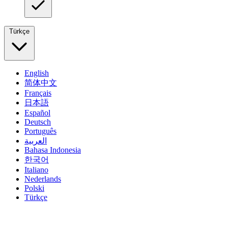
Türkçe
English
简体中文
Français
日本語
Español
Deutsch
Português
العربية
Bahasa Indonesia
한국어
Italiano
Nederlands
Polski
Türkçe