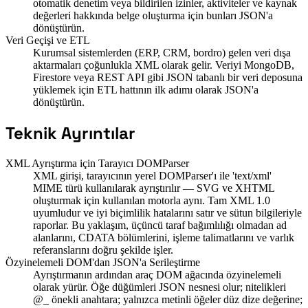
otomatik denetim veya bildirilen izinler, aktiviteler ve kaynak
değerleri hakkında belge oluşturma için bunları JSON'a
dönüştürün.
Veri Geçişi ve ETL
Kurumsal sistemlerden (ERP, CRM, bordro) gelen veri dışa
aktarmaları çoğunlukla XML olarak gelir. Veriyi MongoDB,
Firestore veya REST API gibi JSON tabanlı bir veri deposuna
yüklemek için ETL hattının ilk adımı olarak JSON'a
dönüştürün.
Teknik Ayrıntılar
XML Ayrıştırma için Tarayıcı DOMParser
XML girişi, tarayıcının yerel DOMParser'ı ile 'text/xml'
MIME türü kullanılarak ayrıştırılır — SVG ve XHTML
oluşturmak için kullanılan motorla aynı. Tam XML 1.0
uyumludur ve iyi biçimlilik hatalarını satır ve sütun bilgileriyle
raporlar. Bu yaklaşım, üçüncü taraf bağımlılığı olmadan ad
alanlarını, CDATA bölümlerini, işleme talimatlarını ve varlık
referanslarını doğru şekilde işler.
Özyinelemeli DOM'dan JSON'a Serileştirme
Ayrıştırmanın ardından araç DOM ağacında özyinelemeli
olarak yürür. Öğe düğümleri JSON nesnesi olur; nitelikleri
@_ önekli anahtara; yalnızca metinli öğeler düz dize değerine;