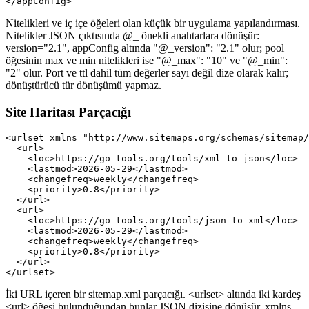
</appConfig>
Nitelikleri ve iç içe öğeleri olan küçük bir uygulama yapılandırması.
Nitelikler JSON çıktısında @_ önekli anahtarlara dönüşür:
version="2.1", appConfig altında "@_version": "2.1" olur; pool
öğesinin max ve min nitelikleri ise "@_max": "10" ve "@_min":
"2" olur. Port ve ttl dahil tüm değerler sayı değil dize olarak kalır;
dönüştürücü tür dönüşümü yapmaz.
Site Haritası Parçacığı
<urlset xmlns="http://www.sitemaps.org/schemas/sitemap/
  <url>

    <loc>https://go-tools.org/tools/xml-to-json</loc>

    <lastmod>2026-05-29</lastmod>

    <changefreq>weekly</changefreq>

    <priority>0.8</priority>

  </url>

  <url>

    <loc>https://go-tools.org/tools/json-to-xml</loc>

    <lastmod>2026-05-29</lastmod>

    <changefreq>weekly</changefreq>

    <priority>0.8</priority>

  </url>

</urlset>
İki URL içeren bir sitemap.xml parçacığı. <urlset> altında iki kardeş
<url> öğesi bulunduğundan bunlar JSON dizisine dönüşür. xmlns