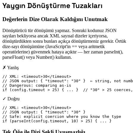
Yaygın Dönüştürme Tuzakları
Değerlerin Dize Olarak Kaldığını Unutmak
Dönüştürücü tür dönüşümü yapmaz. Sonraki kodunuz JSON
sayıları bekliyorsa ancak XML sayısal dizeler içeriyorsa,
dönüştürdükten sonra bunları açıkça dönüştürmeniz gerekir. Örtük
dize-sayı dönüşümüne (JavaScript'in == veya aritmetik
operatörlerine) güvenmek hataya açıktır — her zaman parseInt(),
parseFloat() veya Number() kullanın.
✗ Yanlış
// XML: <timeout>30</timeout>

// JSON output: { "timeout": "30" }  ← string, not numb
// Dangerous: comparing as-is

if (config.timeout > 25) { ... }  // "30" > 25 coerces,
✓ Doğru
// XML: <timeout>30</timeout>

// JSON output: { "timeout": "30" }

// Safe: explicit coercion where you know the type

if (parseInt(config.timeout, 10) > 25) { ... }
Tek Öğe ile Dizi Şekli Uyuşmazlığı