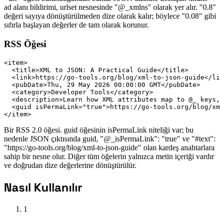
ad alanı bildirimi, urlset nesnesinde "@_xmlns" olarak yer alır. "0.8"
değeri sayıya dönüştürülmeden dize olarak kalır; böylece "0.08" gibi
sıfırla başlayan değerler de tam olarak korunur.
RSS Öğesi
<item>

  <title>XML to JSON: A Practical Guide</title>

  <link>https://go-tools.org/blog/xml-to-json-guide</li
  <pubDate>Thu, 29 May 2026 00:00:00 GMT</pubDate>

  <category>Developer Tools</category>

  <description>Learn how XML attributes map to @_ keys,
  <guid isPermaLink="true">https://go-tools.org/blog/xm
</item>
Bir RSS 2.0 öğesi. guid öğesinin isPermaLink niteliği var; bu
nedenle JSON çıktısında guid, "@_isPermaLink": "true" ve "#text":
"https://go-tools.org/blog/xml-to-json-guide" olan kardeş anahtarlara
sahip bir nesne olur. Diğer tüm öğelerin yalnızca metin içeriği vardır
ve doğrudan dize değerlerine dönüştürülür.
Nasıl Kullanılır
1