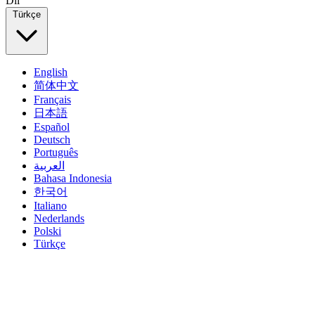
Dil
Türkçe
English
简体中文
Français
日本語
Español
Deutsch
Português
العربية
Bahasa Indonesia
한국어
Italiano
Nederlands
Polski
Türkçe