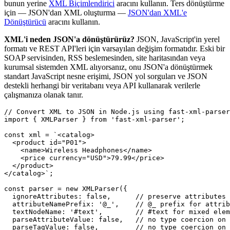
bunun yerine
XML Biçimlendirici
aracını kullanın. Ters dönüştürme
için — JSON'dan XML oluşturma —
JSON'dan XML'e
Dönüştürücü
aracını kullanın.
XML'i neden JSON'a dönüştürürüz?
JSON, JavaScript'in yerel
formatı ve REST API'leri için varsayılan değişim formatıdır. Eski bir
SOAP servisinden, RSS beslemesinden, site haritasından veya
kurumsal sistemden XML alıyorsanız, onu JSON'a dönüştürmek
standart JavaScript nesne erişimi, JSON yol sorguları ve JSON
destekli herhangi bir veritabanı veya API kullanarak verilerle
çalışmanıza olanak tanır.
// Convert XML to JSON in Node.js using fast-xml-parser

import { XMLParser } from 'fast-xml-parser';

const xml = `<catalog>

  <product id="P01">

    <name>Wireless Headphones</name>

    <price currency="USD">79.99</price>

  </product>

</catalog>`;

const parser = new XMLParser({

  ignoreAttributes: false,      // preserve attributes

  attributeNamePrefix: '@_',    // @_ prefix for attrib
  textNodeName: '#text',        // #text for mixed elem
  parseAttributeValue: false,   // no type coercion on 
  parseTagValue: false,         // no type coercion on 