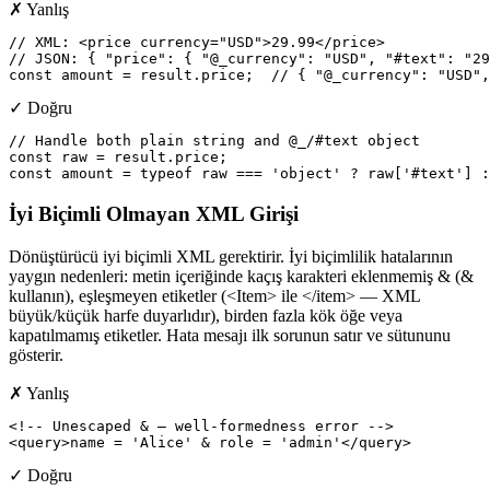
✗ Yanlış
// XML: <price currency="USD">29.99</price>

// JSON: { "price": { "@_currency": "USD", "#text": "29
const amount = result.price;  // { "@_currency": "USD",
✓ Doğru
// Handle both plain string and @_/#text object

const raw = result.price;

const amount = typeof raw === 'object' ? raw['#text'] :
İyi Biçimli Olmayan XML Girişi
Dönüştürücü iyi biçimli XML gerektirir. İyi biçimlilik hatalarının
yaygın nedenleri: metin içeriğinde kaçış karakteri eklenmemiş & (&
kullanın), eşleşmeyen etiketler (<Item> ile </item> — XML
büyük/küçük harfe duyarlıdır), birden fazla kök öğe veya
kapatılmamış etiketler. Hata mesajı ilk sorunun satır ve sütununu
gösterir.
✗ Yanlış
<!-- Unescaped & — well-formedness error -->

<query>name = 'Alice' & role = 'admin'</query>
✓ Doğru