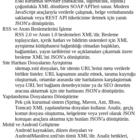
Eski kurumsal servisler (bankacılık, sigortacılık, lojistik)
çoğunlukla XML döndüren SOAP API'leri sunar. Modern
JavaScript araçlarıyla verilerle çalışmak, belge veritabanında
saklamak veya REST API tüketicisine iletmek için yanıtı
JSON'a dönüştürün.
RSS ve Atom Beslemelerini İşleme
RSS 2.0 ve Atom 1.0 beslemeleri XML'dir. Besleme
toplayıcıları, içerik hatları ve bildirim sistemleri için XML
ayrıştırma kütüphanesi bağımlılığı olmadan başlıkları,
bağlantıları, yayın tarihlerini ve açıklamaları çıkarmak üzere
besleme XML'ini JSON'a dönüştürün.
Site Haritası Dosyalarını Ayrıştırma
sitemap.xml dosyaları, bir sitenin URL'lerini meta verilerle
birlikte listeler. URL kapsamını analiz etmek, tarama kuyruğu
oluşturmak, ortamlar arasında site haritalarını karşılaştırmak
veya URL'leri bağlantı denetleyicisine ya da SEO denetim
aracına aktarmak için site haritasını JSON'a dönüştürün.
Yapılandırma Dosyalarını Dönüştürme
Pek çok kurumsal sistem (Spring, Maven, Ant, JBoss,
Tomcat) XML yapılandırma dosyaları kullanır. Analiz, geçiş
komut dosyası oluşturma, belgeleme veya yerel olarak JSON
konuşan araçlara aktarma için bunları JSON'a dönüştürün.
Mobil ve Android Geliştirme
Android kaynakları, düzen dosyaları ve
AndroidManifest.xml'nin tümü XML'dir. Analiz betikleri,