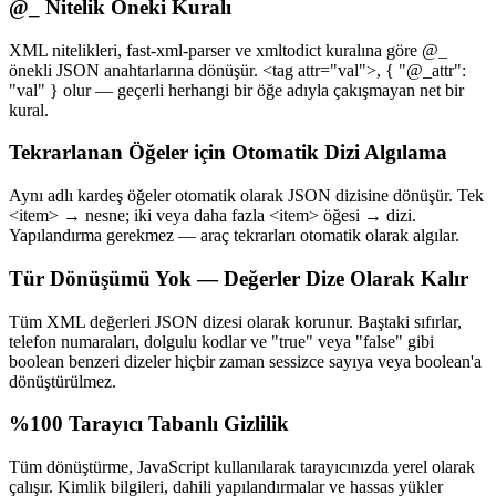
@_ Nitelik Öneki Kuralı
XML nitelikleri, fast-xml-parser ve xmltodict kuralına göre @_
önekli JSON anahtarlarına dönüşür. <tag attr="val">, { "@_attr":
"val" } olur — geçerli herhangi bir öğe adıyla çakışmayan net bir
kural.
Tekrarlanan Öğeler için Otomatik Dizi Algılama
Aynı adlı kardeş öğeler otomatik olarak JSON dizisine dönüşür. Tek
<item> → nesne; iki veya daha fazla <item> öğesi → dizi.
Yapılandırma gerekmez — araç tekrarları otomatik olarak algılar.
Tür Dönüşümü Yok — Değerler Dize Olarak Kalır
Tüm XML değerleri JSON dizesi olarak korunur. Baştaki sıfırlar,
telefon numaraları, dolgulu kodlar ve "true" veya "false" gibi
boolean benzeri dizeler hiçbir zaman sessizce sayıya veya boolean'a
dönüştürülmez.
%100 Tarayıcı Tabanlı Gizlilik
Tüm dönüştürme, JavaScript kullanılarak tarayıcınızda yerel olarak
çalışır. Kimlik bilgileri, dahili yapılandırmalar ve hassas yükler