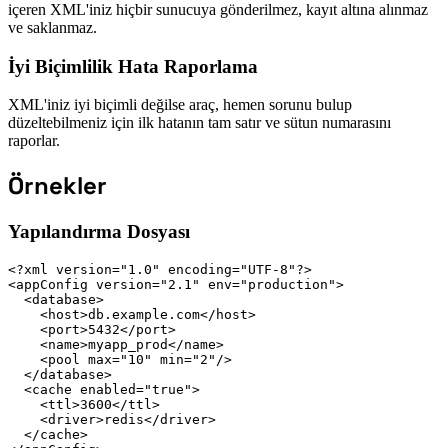
içeren XML'iniz hiçbir sunucuya gönderilmez, kayıt altına alınmaz
ve saklanmaz.
İyi Biçimlilik Hata Raporlama
XML'iniz iyi biçimli değilse araç, hemen sorunu bulup
düzeltebilmeniz için ilk hatanın tam satır ve sütun numarasını
raporlar.
Örnekler
Yapılandırma Dosyası
<?xml version="1.0" encoding="UTF-8"?>

<appConfig version="2.1" env="production">

  <database>

    <host>db.example.com</host>

    <port>5432</port>

    <name>myapp_prod</name>

    <pool max="10" min="2"/>

  </database>

  <cache enabled="true">

    <ttl>3600</ttl>

    <driver>redis</driver>

  </cache>
