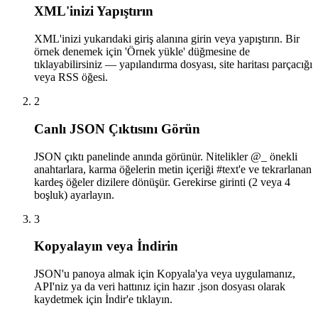
XML'inizi Yapıştırın
XML'inizi yukarıdaki giriş alanına girin veya yapıştırın. Bir
örnek denemek için 'Örnek yükle' düğmesine de
tıklayabilirsiniz — yapılandırma dosyası, site haritası parçacığı
veya RSS öğesi.
2
Canlı JSON Çıktısını Görün
JSON çıktı panelinde anında görünür. Nitelikler @_ önekli
anahtarlara, karma öğelerin metin içeriği #text'e ve tekrarlanan
kardeş öğeler dizilere dönüşür. Gerekirse girinti (2 veya 4
boşluk) ayarlayın.
3
Kopyalayın veya İndirin
JSON'u panoya almak için Kopyala'ya veya uygulamanız,
API'niz ya da veri hattınız için hazır .json dosyası olarak
kaydetmek için İndir'e tıklayın.