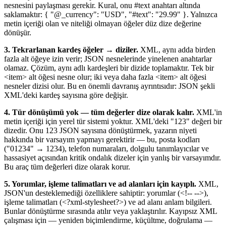
nesnesini paylaşması gerekir. Kural, onu #text anahtarı altında
saklamaktır: { "@_currency": "USD", "#text": "29.99" }. Yalnızca
metin içeriği olan ve niteliği olmayan öğeler düz dize değerine
dönüşür.
3. Tekrarlanan kardeş öğeler → diziler.
XML, aynı adda birden
fazla alt öğeye izin verir; JSON nesnelerinde yinelenen anahtarlar
olamaz. Çözüm, aynı adlı kardeşleri bir dizide toplamaktır. Tek bir
<item> alt öğesi nesne olur; iki veya daha fazla <item> alt öğesi
nesneler dizisi olur. Bu en önemli davranış ayrıntısıdır: JSON şekli
XML'deki kardeş sayısına göre değişir.
4. Tür dönüşümü yok — tüm değerler dize olarak kalır.
XML'in
metin içeriği için yerel tür sistemi yoktur. XML'deki "123" değeri bir
dizedir. Onu 123 JSON sayısına dönüştürmek, yazarın niyeti
hakkında bir varsayım yapmayı gerektirir — bu, posta kodları
("01234" → 1234), telefon numaraları, dolgulu tanımlayıcılar ve
hassasiyet açısından kritik ondalık dizeler için yanlış bir varsayımdır.
Bu araç tüm değerleri dize olarak korur.
5. Yorumlar, işleme talimatları ve ad alanları için kayıplı.
XML,
JSON'un desteklemediği özelliklere sahiptir: yorumlar (<!-- -->),
işleme talimatları (<?xml-stylesheet?>) ve ad alanı anlam bilgileri.
Bunlar dönüştürme sırasında atılır veya yaklaştırılır. Kayıpsız XML
çalışması için — yeniden biçimlendirme, küçültme, doğrulama —