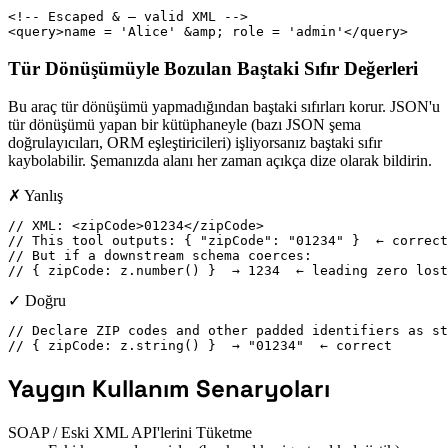
<!-- Escaped & — valid XML -->

<query>name = 'Alice' &amp; role = 'admin'</query>
Tür Dönüşümüyle Bozulan Baştaki Sıfır Değerleri
Bu araç tür dönüşümü yapmadığından baştaki sıfırları korur. JSON'u
tür dönüşümü yapan bir kütüphaneyle (bazı JSON şema
doğrulayıcıları, ORM eşleştiricileri) işliyorsanız baştaki sıfır
kaybolabilir. Şemanızda alanı her zaman açıkça dize olarak bildirin.
✗ Yanlış
// XML: <zipCode>01234</zipCode>

// This tool outputs: { "zipCode": "01234" }  ← correct

// But if a downstream schema coerces:

// { zipCode: z.number() }  → 1234  ← leading zero lost
✓ Doğru
// Declare ZIP codes and other padded identifiers as st
// { zipCode: z.string() }  → "01234"  ← correct
Yaygın Kullanım Senaryoları
SOAP / Eski XML API'lerini Tüketme