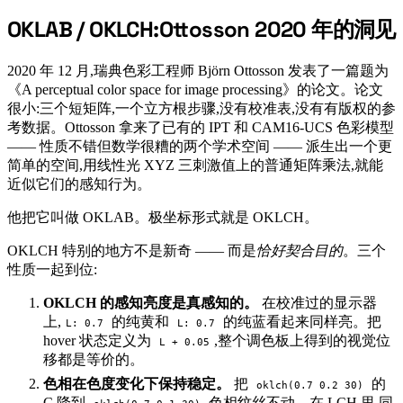
OKLAB / OKLCH:Ottosson 2020 年的洞见
#
2020 年 12 月,瑞典色彩工程师 Björn Ottosson 发表了一篇题为
《A perceptual color space for image processing》的论文。论文
很小:三个短矩阵,一个立方根步骤,没有校准表,没有有版权的参
考数据。Ottosson 拿来了已有的 IPT 和 CAM16-UCS 色彩模型
—— 性质不错但数学很糟的两个学术空间 —— 派生出一个更
简单的空间,用线性光 XYZ 三刺激值上的普通矩阵乘法,就能
近似它们的感知行为。
他把它叫做 OKLAB。极坐标形式就是 OKLCH。
OKLCH 特别的地方不是新奇 —— 而是
恰好契合目的
。三个
性质一起到位:
OKLCH 的感知亮度是真感知的。
在校准过的显示器
上,
的纯黄和
的纯蓝看起来同样亮。把
L: 0.7
L: 0.7
hover 状态定义为
,整个调色板上得到的视觉位
L + 0.05
移都是等价的。
色相在色度变化下保持稳定。
把
的
oklch(0.7 0.2 30)
C 降到
,色相纹丝不动。在 LCH 里,同