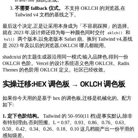
brand-300
不需要 fallback 仪式。
不支持 OKLCH 的浏览器,在
Tailwind v4 文档的基线之下。
最后这个决定,正是让采用本身成为「不容易踩脚」的选择。
就在 2023 年,设计师还得为每一种颜色同时交付
和
oklch()
两个版本,以免老版本 Safari 崩。换到 Tailwind v4,基线
hsl()
是 2023 年及以后的浏览器,OKLCH 哪儿都能用。
shadcn/ui 的主题生成器沿用同一模式:输入品牌色,得到一份
OKLCH 色阶。Vercel 的设计系统语义色用 OKLCH。Radix
Themes 的色阶用 OKLCH 定义。社区已经收敛。
实操迁移:HEX 调色板 → OKLCH 调色板
#
如果你今天用的是基于 hex 的调色板,迁移是机械化的。配方
如下:
1. 定下色阶结构。
Tailwind 的 50–950(11 档)是事实默认,除非
有特别理由,否则照搬。L = 0.97、0.93、0.86、0.76、0.63、
0.50、0.42、0.34、0.26、0.18、0.10 这几档能产出一份平滑的
感知级差。