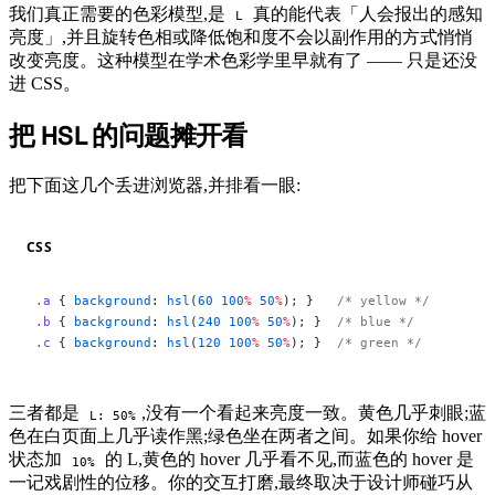
我们真正需要的色彩模型,是
真的能代表「人会报出的感知
L
亮度」,并且旋转色相或降低饱和度不会以副作用的方式悄悄
改变亮度。这种模型在学术色彩学里早就有了 —— 只是还没
进 CSS。
把 HSL 的问题摊开看
#
把下面这几个丢进浏览器,并排看一眼:
CSS
.a
 { 
background
: 
hsl
(
60
 100
%
 50
%
); }   
/* yellow */
.b
 { 
background
: 
hsl
(
240
 100
%
 50
%
); }  
/* blue */
.c
 { 
background
: 
hsl
(
120
 100
%
 50
%
); }  
/* green */
三者都是
,没有一个看起来亮度一致。黄色几乎刺眼;蓝
L: 50%
色在白页面上几乎读作黑;绿色坐在两者之间。如果你给 hover
状态加
的 L,黄色的 hover 几乎看不见,而蓝色的 hover 是
10%
一记戏剧性的位移。你的交互打磨,最终取决于设计师碰巧从