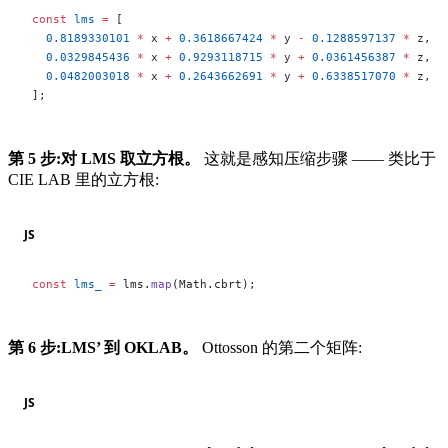
const
 lms
 =
 [
  0.8189330101
 *
 x 
+
 0.3618667424
 *
 y 
-
 0.1288597137
 *
 z,
  0.0329845436
 *
 x 
+
 0.9293118715
 *
 y 
+
 0.0361456387
 *
 z,
  0.0482003018
 *
 x 
+
 0.2643662691
 *
 y 
+
 0.6338517070
 *
 z,
];
第 5 步:对 LMS 取立方根。
这就是感知压缩步骤 —— 类比于
CIE LAB 里的立方根:
JS
const
 lms_
 =
 lms.
map
(Math.cbrt);
第 6 步:LMS’ 到 OKLAB。
Ottosson 的第二个矩阵:
JS