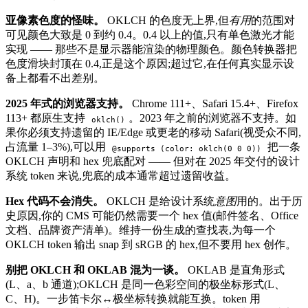
亚像素色度的怪味。
OKLCH 的色度无上界,但
有用
的范围对
可见颜色大致是 0 到约 0.4。0.4 以上的值,只有单色激光才能
实现 —— 那些不是显示器能渲染的物理颜色。颜色转换器把
色度滑块封顶在 0.4,正是这个原因;超过它,在任何真实显示设
备上都看不出差别。
2025 年式的浏览器支持。
Chrome 111+、Safari 15.4+、Firefox
113+ 都原生支持
。2023 年之前的浏览器不支持。如
oklch()
果你必须支持遗留的 IE/Edge 或更老的移动 Safari(视受众不同,
占流量 1–3%),可以用
把一条
@supports (color: oklch(0 0 0))
OKLCH 声明和 hex 兜底配对 —— 但对在 2025 年交付的设计
系统 token 来说,兜底的成本通常超过遗留收益。
Hex 代码不会消失。
OKLCH 是给设计系统
意图
用的。出于历
史原因,你的 CMS 可能仍然需要一个 hex 值(邮件签名、Office
文档、品牌资产清单)。维持一份生成的查找表,为每一个
OKLCH token 输出 snap 到 sRGB 的 hex,但不要用 hex 创作。
别把 OKLCH 和 OKLAB 混为一谈。
OKLAB 是直角形式
(L、a、b 通道);OKLCH 是同一色彩空间的极坐标形式(L、
C、H)。一步笛卡尔↔极坐标转换就能互换。token 用