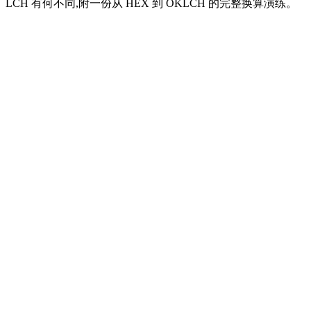
LCH 有何不同,附一份从 HEX 到 OKLCH 的完整换算演练。