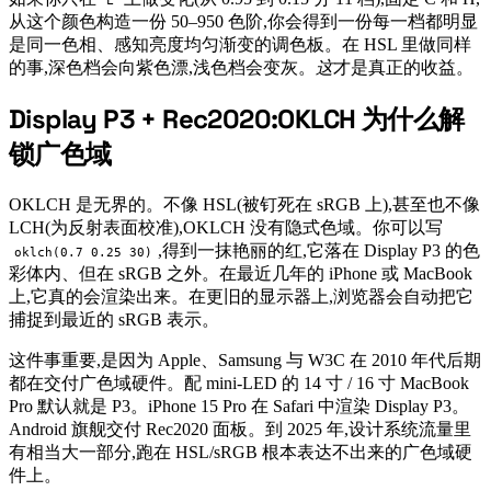
L
从这个颜色构造一份 50–950 色阶,你会得到一份每一档都明显
是同一色相、感知亮度均匀渐变的调色板。在 HSL 里做同样
的事,深色档会向紫色漂,浅色档会变灰。
这
才是真正的收益。
Display P3 + Rec2020:OKLCH 为什么解
#
锁广色域
OKLCH 是无界的。不像 HSL(被钉死在 sRGB 上),甚至也不像
LCH(为反射表面校准),OKLCH 没有隐式色域。你可以写
,得到一抹艳丽的红,它落在 Display P3 的色
oklch(0.7 0.25 30)
彩体内、但在 sRGB 之外。在最近几年的 iPhone 或 MacBook
上,它真的会渲染出来。在更旧的显示器上,浏览器会自动把它
捕捉到最近的 sRGB 表示。
这件事重要,是因为 Apple、Samsung 与 W3C 在 2010 年代后期
都在交付广色域硬件。配 mini-LED 的 14 寸 / 16 寸 MacBook
Pro 默认就是 P3。iPhone 15 Pro 在 Safari 中渲染 Display P3。
Android 旗舰交付 Rec2020 面板。到 2025 年,设计系统流量里
有相当大一部分,跑在 HSL/sRGB 根本表达不出来的广色域硬
件上。