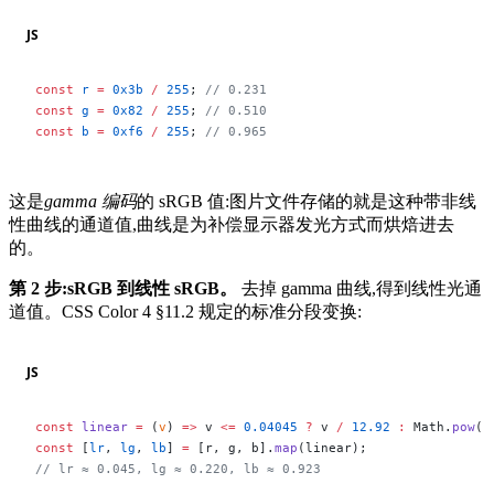
JS
const
 r
 =
 0x3b
 /
 255
; 
// 0.231
const
 g
 =
 0x82
 /
 255
; 
// 0.510
const
 b
 =
 0xf6
 /
 255
; 
// 0.965
这是
gamma 编码
的 sRGB 值:图片文件存储的就是这种带非线
性曲线的通道值,曲线是为补偿显示器发光方式而烘焙进去
的。
第 2 步:sRGB 到线性 sRGB。
去掉 gamma 曲线,得到线性光通
道值。CSS Color 4 §11.2 规定的标准分段变换:
JS
const
 linear
 =
 (
v
) 
=>
 v 
<=
 0.04045
 ?
 v 
/
 12.92
 :
 Math.
pow
((
const
 [
lr
, 
lg
, 
lb
] 
=
 [r, g, b].
map
(linear);
// lr ≈ 0.045, lg ≈ 0.220, lb ≈ 0.923