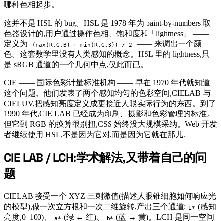
哪种色相起步。
这并不是 HSL 的 bug。HSL 是 1978 年为 paint-by-numbers 取
色器设计的,用户通过操作色相、饱和度和「lightness」 ——
定义为
—— 来调出一个颜
(max(R,G,B) + min(R,G,B)) / 2
色。这套数学里没有人类感知的概念。HSL 里的 lightness,只
是 sRGB 通道的一个几何中点,仅此而已。
CIE —— 国际色彩计量标准机构 —— 早在 1970 年代就知道
这个问题。他们发表了两个感知均匀的色彩空间,CIELAB 与
CIELUV,把感知亮度定义成更接近人眼实际行为的东西。到了
1990 年代,CIE LAB 已经成为印刷、摄影和色彩管理的标准。
但它到 RGB 的换算很别扭,CSS 始终没大规模采纳。Web 开发
者继续使用 HSL,不是因为它对,而是因为它就在那儿。
CIE LAB / LCH:学术解法,又带着自己的问
#
题
CIELAB 接受一个 XYZ 三刺激值(描述人眼锥细胞如何响应光
的模型),做一次立方根和一次二维旋转,产出三个通道:
(感知
L*
亮度,0–100)、
(绿 ↔ 红)、
(蓝 ↔ 黄)。LCH 是同一空间
a*
b*