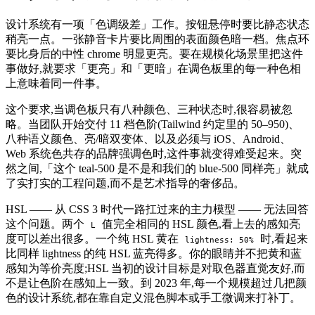
设计系统有一项「色调级差」工作。按钮悬停时要比静态状态
稍亮一点。一张静音卡片要比周围的表面颜色暗一档。焦点环
要比身后的中性 chrome 明显更亮。要在规模化场景里把这件
事做好,就要求「更亮」和「更暗」在调色板里的每一种色相
上意味着同一件事。
这个要求,当调色板只有八种颜色、三种状态时,很容易被忽
略。当团队开始交付 11 档色阶(Tailwind 约定里的 50–950)、
八种语义颜色、亮/暗双变体、以及必须与 iOS、Android、
Web 系统色共存的品牌强调色时,这件事就变得难受起来。突
然之间,「这个 teal-500 是不是和我们的 blue-500 同样亮」就成
了实打实的工程问题,而不是艺术指导的奢侈品。
HSL —— 从 CSS 3 时代一路扛过来的主力模型 —— 无法回答
这个问题。两个
值完全相同的 HSL 颜色,看上去的感知亮
L
度可以差出很多。一个纯 HSL 黄在
时,看起来
lightness: 50%
比同样 lightness 的纯 HSL 蓝亮得多。你的眼睛并不把黄和蓝
感知为等价亮度;HSL 当初的设计目标是对取色器直觉友好,而
不是让色阶在感知上一致。到 2023 年,每一个规模超过几把颜
色的设计系统,都在靠自定义混色脚本或手工微调来打补丁。