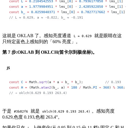
const
 L
 =
 0.2104542553
 *
 lms_[
0
] 
+
 0.7936177850
 *
 lms_[
1
] 
-
const
 a
 =
 1.9779984951
 *
 lms_[
0
] 
-
 2.4285922050
 *
 lms_[
1
] 
+
const
 b_
 =
 0.0259040371
 *
 lms_[
0
] 
+
 0.7827717662
 *
 lms_[
1
] 
// L ≈ 0.629, a ≈ -0.022, b_ ≈ -0.191
这就是 OKLAB 了。感知亮度通道
就是眼睛在这
L ≈ 0.629
只特定蓝色上感知到的「60% 亮度」。
第 7 步:OKLAB 到 OKLCH(笛卡尔到极坐标)。
JS
const
 C
 =
 Math.
sqrt
(a 
*
 a 
+
 b_ 
*
 b_);           
// 0.193
const
 H
 =
 (Math.
atan2
(b_, a) 
*
 180
 /
 Math.
PI
 +
 360
) 
%
 360
; 
// → oklch(0.629 0.193 263.4)
于是
就是
。感知亮度
#3b82f6
oklch(0.629 0.193 263.4)
0.629,色度 0.193,色相 263.4°。
如果你只在
上做变化(从 0.95 到 0.15 分 11 档),固定 C 和 H,