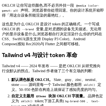
OKLCH 让你写这些颜色,而不必另外挂一段
@media (color-
声明。浏览器替你处理回退。你的设计系统开箱即
gamut: p3)
得「用这台设备所能渲染的最艳红」。
这也是为什么 OKLCH 是设计 token 的正确格式。一个写成
OKLCH 的
变量,是对
意图
的设备无关描述。无论用
--brand
户的显示设备是什么,浏览器都自行决定渲染什么;你的代码在
CSS、SwiftUI(原生支持 Display P3 Color)、Android
Compose(感知 Rec2020)与 Flutter 之间都可移植。
Tailwind v4 与设计 token 革命
#
Tailwind v4 —— 2024 年发布 —— 是把 OKLCH 从研究推向
行业默认的拐点。Tailwind 作者做了三个有立场的判断:
默认调色板是 OKLCH。
Slate、gray、zinc、neutral、
stone —— 源码里每一个 Tailwind 颜色都用
定
oklch()
义。50–950 色阶在构造上就保证了感知亮度的均匀。
自定义主题用
块加 OKLCH 字面量。
品牌色定
@theme
义为
token;下游工具类(
、
oklch()
bg-brand-500
text-
)由此生成。