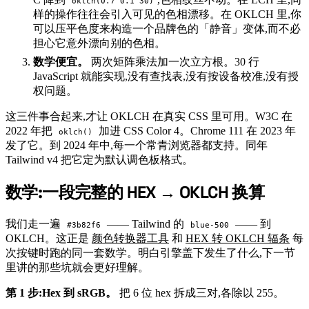
oklch(0.7 0.1 30)
样的操作往往会引入可见的色相漂移。在 OKLCH 里,你
可以压平色度来构造一个品牌色的「静音」变体,而不必
担心它意外漂向别的色相。
数学便宜。
两次矩阵乘法加一次立方根。30 行
JavaScript 就能实现,没有查找表,没有按设备校准,没有授
权问题。
这三件事合起来,才让 OKLCH 在真实 CSS 里可用。W3C 在
2022 年把
加进 CSS Color 4。Chrome 111 在 2023 年
oklch()
发了它。到 2024 年中,每一个常青浏览器都支持。同年
Tailwind v4 把它定为默认调色板格式。
数学:一段完整的 HEX → OKLCH 换算
#
我们走一遍
—— Tailwind 的
—— 到
#3b82f6
blue-500
OKLCH。这正是
颜色转换器工具
和
HEX 转 OKLCH 辐条
每
次按键时跑的同一套数学。明白引擎盖下发生了什么,下一节
里讲的那些坑就会更好理解。
第 1 步:Hex 到 sRGB。
把 6 位 hex 拆成三对,各除以 255。