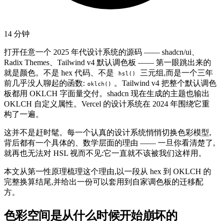
14 分钟
打开任意一个 2025 年代设计系统的源码 —— shadcn/ui、
Radix Themes、Tailwind v4 默认调色板 —— 第一眼跳出来的
就是颜色。不是 hex 代码、不是
三元组,而是一个三年
hsl()
前几乎没人聊起的函数:
。Tailwind v4 把整个默认调色
oklch()
板都用 OKLCH 字面量交付。shadcn 现在生成的主题也输出
OKLCH 自定义属性。Vercel 的设计系统在 2024 年围绕它重
构了一遍。
这并不是赶时髦。每一个认真的设计系统悄悄切换色彩模型,
背后都有一个具体的、数学层面的理由 —— 一旦你看清楚了,
就再也无法对 HSL 视而不见:它一直就不该被我们这样用。
本文从第一性原理梳理这个理由,以一段从 hex 到 OKLCH 的
完整换算结尾,并给出一份可以套用到自家调色板的迁移配
方。
色彩空间是从什么时候开始崩坏的
#