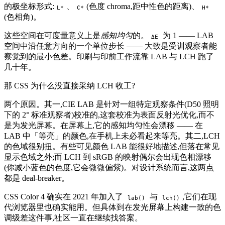
的极坐标形式:
、
(色度 chroma,距中性色的距离)、
L*
C*
H*
(色相角)。
这些空间在可度量意义上是
感知均匀
的。
为 1 —— LAB
ΔE
空间中沿任意方向的一个单位步长 —— 大致是受训观察者能
察觉到的最小色差。印刷与印前工作流靠 LAB 与 LCH 跑了
几十年。
那 CSS 为什么没直接采纳 LCH 收工?
两个原因。其一,CIE LAB 是针对一组特定观察条件(D50 照明
下的 2° 标准观察者)校准的,这套校准为表面反射光优化,而不
是为发光屏幕。在屏幕上,它的感知均匀性会漂移 —— 在
LAB 中「等亮」的颜色,在手机上未必看起来等亮。其二,LCH
的色域很别扭。有些可见颜色 LAB 能很好地描述,但落在常见
显示色域之外;而 LCH 到 sRGB 的映射偶尔会出现色相漂移
(你减小蓝色的色度,它会微微偏紫)。对设计系统而言,这两点
都是 deal-breaker。
CSS Color 4 确实在 2021 年加入了
与
,它们在现
lab()
lch()
代浏览器里也确实能用。但具体到在发光屏幕上构建一致的色
调级差这件事,社区一直在继续找答案。