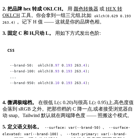
2. 把品牌 hex 转成 OKLCH。
用
颜色转换器
或
HEX 转
OKLCH
工具。你会拿到一组三元组,比如
oklch(0.629 0.193
。记下 H 值 —— 这就是你的品牌色相。
263.4)
3. 固定 C 和 H,只动 L。
用如下方式发出色阶:
CSS
--brand-50:  oklch(0
.97
 0
.193
 263
.4
);
--brand-100: oklch(0
.93
 0
.193
 263
.4
);
...
--brand-950: oklch(0
.10
 0
.193
 263
.4
);
4. 微调极端档。
在很低 L(≤ 0.20)与很高 L(≥ 0.95)上,高色度值
会落到 sRGB 之外。把那些档的 C 降一点,或者接受浏览器自
动 snap。Tailwind 默认就在两端降色度 —— 照搬这个模式。
5. 定义语义别名。
、
--surface: var(--brand-50)
--surface-
、
elevated: var(--brand-100)
--text-primary: var(--brand-