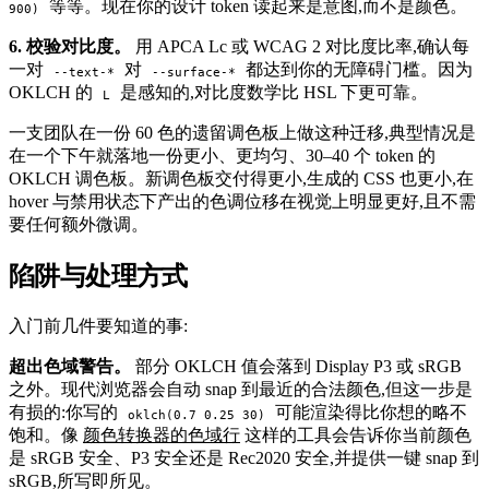
等等。现在你的设计 token 读起来是意图,而不是颜色。
900)
6. 校验对比度。
用 APCA Lc 或 WCAG 2 对比度比率,确认每
一对
对
都达到你的无障碍门槛。因为
--text-*
--surface-*
OKLCH 的
是感知的,对比度数学比 HSL 下更可靠。
L
一支团队在一份 60 色的遗留调色板上做这种迁移,典型情况是
在一个下午就落地一份更小、更均匀、30–40 个 token 的
OKLCH 调色板。新调色板交付得更小,生成的 CSS 也更小,在
hover 与禁用状态下产出的色调位移在视觉上明显更好,且不需
要任何额外微调。
陷阱与处理方式
#
入门前几件要知道的事:
超出色域警告。
部分 OKLCH 值会落到 Display P3 或 sRGB
之外。现代浏览器会自动 snap 到最近的合法颜色,但这一步是
有损的:你写的
可能渲染得比你想的略不
oklch(0.7 0.25 30)
饱和。像
颜色转换器的色域行
这样的工具会告诉你当前颜色
是 sRGB 安全、P3 安全还是 Rec2020 安全,并提供一键 snap 到
sRGB,所写即所见。