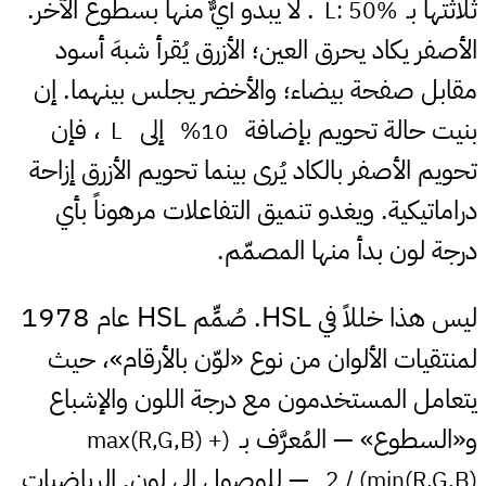
ثلاثتها بـ
. لا يبدو أيٌّ منها بسطوع الآخر.
L: 50%
الأصفر يكاد يحرق العين؛ الأزرق يُقرأ شبهَ أسود
مقابل صفحة بيضاء؛ والأخضر يجلس بينهما. إن
بنيت حالة تحويم بإضافة
إلى
، فإن
L
10%
تحويم الأصفر بالكاد يُرى بينما تحويم الأزرق إزاحة
دراماتيكية. ويغدو تنميق التفاعلات مرهوناً بأي
درجة لون بدأ منها المصمّم.
1978
HSL
HSL
ليس هذا خللاً في
. صُمِّم
عام
لمنتقيات الألوان من نوع «لوّن بالأرقام»، حيث
يتعامل المستخدمون مع درجة اللون والإشباع
و«السطوع» — المُعرَّف بـ
(max(R,G,B) +
— للوصول إلى لون. الرياضيات
min(R,G,B)) / 2