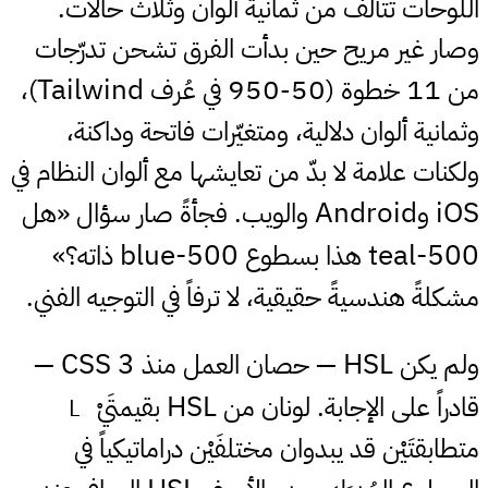
اللوحات تتألّف من ثمانية ألوان وثلاث حالات.
وصار غير مريح حين بدأت الفرق تشحن تدرّجات
Tailwind
950
50
11
من
خطوة (
-
في عُرف
)،
وثمانية ألوان دلالية، ومتغيّرات فاتحة وداكنة،
ولكنات علامة لا بدّ من تعايشها مع ألوان النظام في
Android
iOS
و
والويب. فجأةً صار سؤال «هل
blue-500
teal-500
هذا بسطوع
ذاته؟»
مشكلةً هندسيةً حقيقية، لا ترفاً في التوجيه الفني.
CSS 3
HSL
ولم يكن
— حصان العمل منذ
—
HSL
قادراً على الإجابة. لونان من
بقيمتَيْ
L
متطابقتَيْن قد يبدوان مختلفَيْن دراماتيكياً في