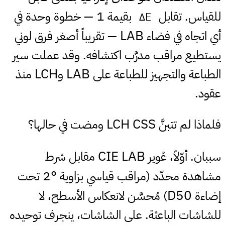
1
للقياس. تقابل
بقيمة
— خطوة وحدة في
ΔE
LAB
أي اتجاه في فضاء
— تقريباً أصغر فرق لوني
يستطيع مراقب مدرَّب اكتشافه. وقد عملت سير
LCH
LAB
الطباعة والتجهيز للطباعة على
و
منذ
عقود.
LCH
CSS
فلماذا لم تتبنَّ
ومضت في حالها؟
CIE LAB
سببان. أوّلاً، عُوير
مقابل شرط
2°
مشاهدة محدّد (مراقب قياسي بزاوية
تحت
D50
إضاءة
) مُحسَّن لانعكاس الأسطح، لا
للشاشات الباعثة. على الشاشات، ينجرف توحيده