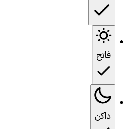
فاتح
داكن