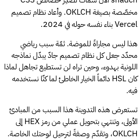
OKLCH
مخصّصة بصيغة
. وأعاد نظام تصميم
2024
Vercel
بناء نفسه حوله في
.
هذا ليس مجاراةً للموضة. ثمّة سبب رياضي
محدّد جعل كل نظام تصميم جادّ يبدّل نماذجه
اللونية بهدوء، وحين تراه لن تستطيع تجاهل لماذا
HSL
كان
دائماً الخيار الخاطئ لما كنّا نستخدمه
فيه.
تستعرض هذه التدوينة هذا السبب من المبادئ
HEX
الأولى، وتنتهي بتحويل عملي من رمز
إلى
OKLCH
، وتقدّم وصفةً لترحيل لوحتك الخاصة.