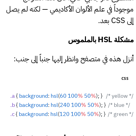
موجوداً في علم الألوان الأكاديمي — لكنه لم يصل
CSS
إلى
بعد.
HSL
#
مشكلة
بالملموس
أنزل هذه في متصفح وانظر إليها جنباً إلى جنب:
CSS
.a
 { 
background
: 
hsl
(
60
 100
%
 50
%
); }   
/* yellow */
.b
 { 
background
: 
hsl
(
240
 100
%
 50
%
); }  
/* blue */
.c
 { 
background
: 
hsl
(
120
 100
%
 50
%
); }  
/* green */