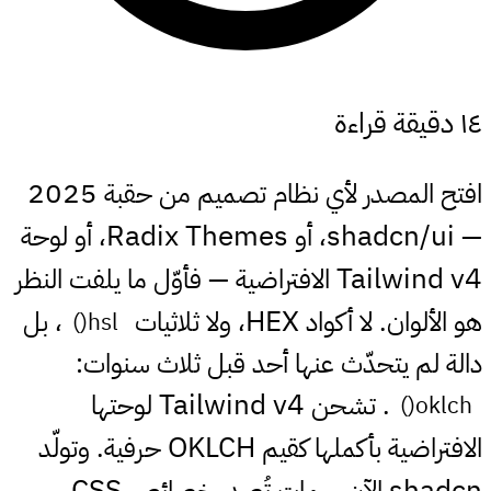
١٤ دقيقة قراءة
2025
افتح المصدر لأي نظام تصميم من حقبة
Radix Themes
shadcn/ui
—
، أو
، أو لوحة
Tailwind v4
الافتراضية — فأوّل ما يلفت النظر
HEX
هو الألوان. لا أكواد
، ولا ثلاثيات
، بل
hsl()
دالة لم يتحدّث عنها أحد قبل ثلاث سنوات:
Tailwind v4
. تشحن
لوحتها
oklch()
OKLCH
الافتراضية بأكملها كقيم
حرفية. وتولّد
CSS
shadcn
الآن سمات تُصدِر خصائص