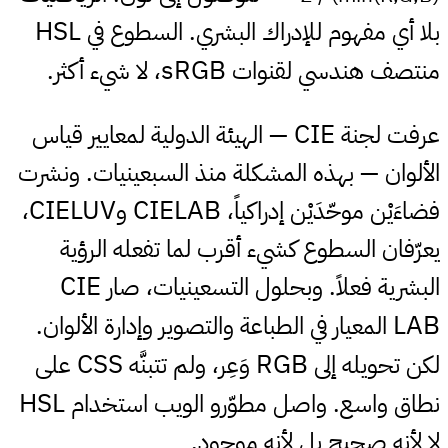
HSL
بلا أي مفهوم للإدراك البشري. السطوع في
sRGB
منتصف هندسي لقنوات
، لا شيء أكثر.
CIE
عرفت لجنة
— الهيئة الدولية لمعايير قياس
الألوان — بهذه المشكلة منذ السبعينيات. ونشرت
CIELUV
CIELAB
فضاءَيْن موحّدَيْن إدراكياً،
و
،
يعرّفان السطوع كشيء أقرب لما تفعله الرؤية
CIE
البشرية فعلاً. وبحلول التسعينيات، صار
LAB
المعيار في الطباعة والتصوير وإدارة الألوان.
CSS
RGB
لكن تحويله إلى
وَعِر، ولم تتبنَّه
على
HSL
نطاق واسع. واصل مطوّرو الويب استخدام
لا لأنه صحيح بل لأنه موجود.