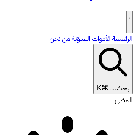
الرئيسية
الأدوات
المدوّنة
من نحن
بحث...
⌘K
المظهر