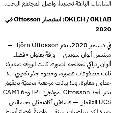
الشاشات الباعثة تحديداً، واصل المجتمع البحث.
Ottosson
OKLCH
OKLAB
/
: استبصار
في
#
2020
Björn Ottosson
2020
في ديسمبر
، نشر
—
مهندس ألوان سويدي — ورقةً بعنوان «فضاء
ألوان إدراكي لمعالجة الصور». كانت الورقة صغيرة:
ثلاث مصفوفات قصيرة، وخطوة جذر تكعيبي، بلا
جداول معايرة، وبلا بيانات مرجعية محميّة بحقوق
CAM16-
IPT
Ottosson
نشر. أخذ
نموذجَيْ
و
UCS
القائمَيْن — فضاءَيْن أكاديميَّيْن بخصائص
جيدة لكن برياضيات سيئة — واشتقّ فضاءً أبسط