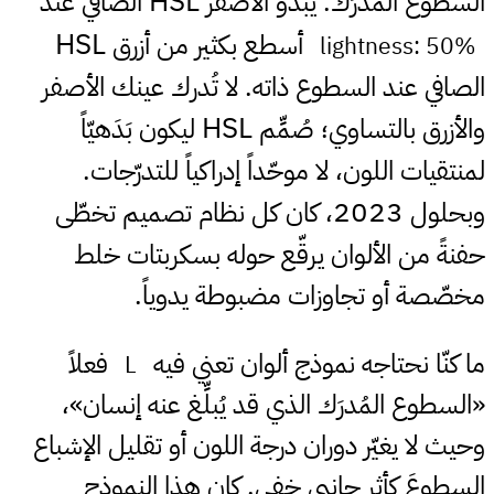
HSL
السطوع المُدرَك. يبدو الأصفر
الصافي عند
HSL
أسطع بكثير من أزرق
lightness: 50%
الصافي عند السطوع ذاته. لا تُدرك عينك الأصفر
HSL
والأزرق بالتساوي؛ صُمِّم
ليكون بَدَهيّاً
لمنتقيات اللون، لا موحّداً إدراكياً للتدرّجات.
2023
وبحلول
، كان كل نظام تصميم تخطّى
حفنةً من الألوان يرقّع حوله بسكربتات خلط
مخصّصة أو تجاوزات مضبوطة يدوياً.
ما كنّا نحتاجه نموذج ألوان تعني فيه
فعلاً
L
«السطوع المُدرَك الذي قد يُبلِّغ عنه إنسان»،
وحيث لا يغيّر دوران درجة اللون أو تقليل الإشباع
السطوعَ كأثر جانبي خفي. كان هذا النموذج