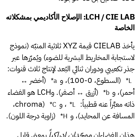
LCH
CIE LAB
/
: الإصلاح الأكاديمي بمشكلاته
#
الخاصة
XYZ
CIELAB
يأخذ
قيمة
ثلاثية المنبّه (نموذج
لاستجابة المخاريط البشرية للضوء) ويُمرّرها عبر
جذر تكعيبي ودوران ثنائي البُعد لإنتاج ثلاث قنوات:
100
0
(السطوع،
-
)، و
(أخضر ↔
a*
L*
LCH
أحمر)، و
(أزرق ↔ أصفر). و
هو الفضاء
b*
chroma
ذاته معبَّراً عنه قطبياً:
، و
(
،
C*
L*
المسافة عن المحايد)، و
(زاوية درجة اللون).
H*
موحّدان إدراكياً
هذان الفضاءان
بمعنى قابل