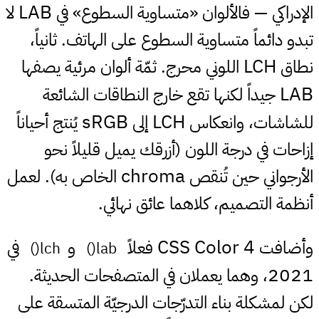
LAB
الإدراكي — فالألوان «متساوية السطوع» في
لا
تبدو دائماً متساوية السطوع على الهاتف. ثانياً،
LCH
نطاق
اللوني محرج. ثمّة ألوان مرئية يصفها
LAB
جيداً لكنها تقع خارج النطاقات الشائعة
sRGB
LCH
للشاشات، وانعكاس
إلى
يُنتج أحياناً
إزاحات في درجة اللون (أزرقك يميل قليلاً نحو
chroma
الأرجواني حين تُنقص
الخاص به). لعمل
أنظمة التصميم، كلاهما عائق نهائي.
CSS Color 4
وأضافت
فعلاً
و
في
lch()
lab()
2021
، وهما يعملان في المتصفحات الحديثة.
لكن لمشكلة بناء التدرّجات الدرجيّة المتسقة على