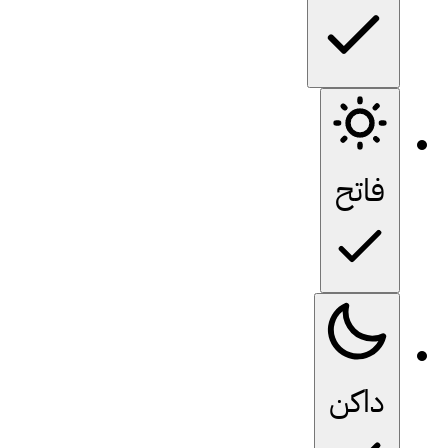
فاتح
داكن