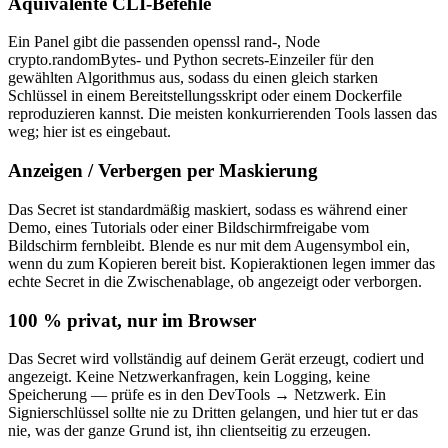
Äquivalente CLI-Befehle
Ein Panel gibt die passenden openssl rand-, Node
crypto.randomBytes- und Python secrets-Einzeiler für den
gewählten Algorithmus aus, sodass du einen gleich starken
Schlüssel in einem Bereitstellungsskript oder einem Dockerfile
reproduzieren kannst. Die meisten konkurrierenden Tools lassen das
weg; hier ist es eingebaut.
Anzeigen / Verbergen per Maskierung
Das Secret ist standardmäßig maskiert, sodass es während einer
Demo, eines Tutorials oder einer Bildschirmfreigabe vom
Bildschirm fernbleibt. Blende es nur mit dem Augensymbol ein,
wenn du zum Kopieren bereit bist. Kopieraktionen legen immer das
echte Secret in die Zwischenablage, ob angezeigt oder verborgen.
100 % privat, nur im Browser
Das Secret wird vollständig auf deinem Gerät erzeugt, codiert und
angezeigt. Keine Netzwerkanfragen, kein Logging, keine
Speicherung — prüfe es in den DevTools → Netzwerk. Ein
Signierschlüssel sollte nie zu Dritten gelangen, und hier tut er das
nie, was der ganze Grund ist, ihn clientseitig zu erzeugen.