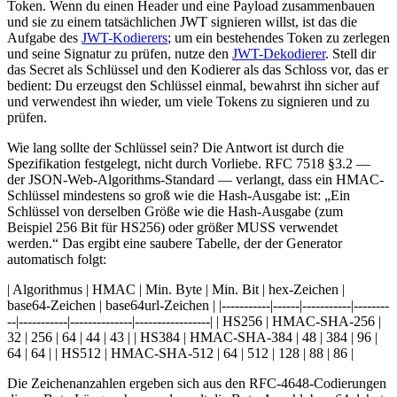
Token. Wenn du einen Header und eine Payload zusammenbauen
und sie zu einem tatsächlichen JWT signieren willst, ist das die
Aufgabe des
JWT-Kodierers
; um ein bestehendes Token zu zerlegen
und seine Signatur zu prüfen, nutze den
JWT-Dekodierer
. Stell dir
das Secret als Schlüssel und den Kodierer als das Schloss vor, das er
bedient: Du erzeugst den Schlüssel einmal, bewahrst ihn sicher auf
und verwendest ihn wieder, um viele Tokens zu signieren und zu
prüfen.
Wie lang sollte der Schlüssel sein? Die Antwort ist durch die
Spezifikation festgelegt, nicht durch Vorliebe. RFC 7518 §3.2 —
der JSON-Web-Algorithms-Standard — verlangt, dass ein HMAC-
Schlüssel mindestens so groß wie die Hash-Ausgabe ist: „Ein
Schlüssel von derselben Größe wie die Hash-Ausgabe (zum
Beispiel 256 Bit für HS256) oder größer MUSS verwendet
werden.“ Das ergibt eine saubere Tabelle, der der Generator
automatisch folgt:
| Algorithmus | HMAC | Min. Byte | Min. Bit | hex-Zeichen |
base64-Zeichen | base64url-Zeichen | |-----------|------|-----------|--------
--|-----------|--------------|-----------------| | HS256 | HMAC-SHA-256 |
32 | 256 | 64 | 44 | 43 | | HS384 | HMAC-SHA-384 | 48 | 384 | 96 |
64 | 64 | | HS512 | HMAC-SHA-512 | 64 | 512 | 128 | 88 | 86 |
Die Zeichenanzahlen ergeben sich aus den RFC-4648-Codierungen