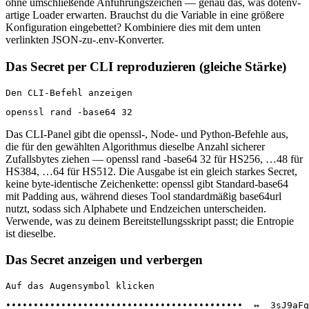
ohne umschließende Anführungszeichen — genau das, was dotenv-
artige Loader erwarten. Brauchst du die Variable in eine größere
Konfiguration eingebettet? Kombiniere dies mit dem unten
verlinkten JSON-zu-.env-Konverter.
Das Secret per CLI reproduzieren (gleiche Stärke)
Den CLI-Befehl anzeigen
openssl rand -base64 32
Das CLI-Panel gibt die openssl-, Node- und Python-Befehle aus,
die für den gewählten Algorithmus dieselbe Anzahl sicherer
Zufallsbytes ziehen — openssl rand -base64 32 für HS256, …48 für
HS384, …64 für HS512. Die Ausgabe ist ein gleich starkes Secret,
keine byte-identische Zeichenkette: openssl gibt Standard-base64
mit Padding aus, während dieses Tool standardmäßig base64url
nutzt, sodass sich Alphabete und Endzeichen unterscheiden.
Verwende, was zu deinem Bereitstellungsskript passt; die Entropie
ist dieselbe.
Das Secret anzeigen und verbergen
Auf das Augensymbol klicken
•••••••••••••••••••••••••••••••••••••••••••  ↔  3sJ9aFq