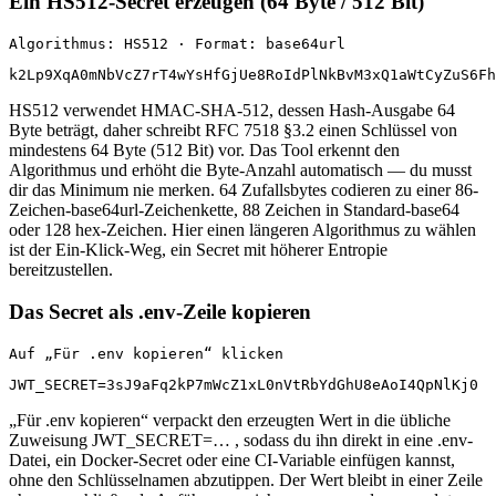
Ein HS512-Secret erzeugen (64 Byte / 512 Bit)
Algorithmus: HS512 · Format: base64url
k2Lp9XqA0mNbVcZ7rT4wYsHfGjUe8RoIdPlNkBvM3xQ1aWtCyZuS6Fh
HS512 verwendet HMAC-SHA-512, dessen Hash-Ausgabe 64
Byte beträgt, daher schreibt RFC 7518 §3.2 einen Schlüssel von
mindestens 64 Byte (512 Bit) vor. Das Tool erkennt den
Algorithmus und erhöht die Byte-Anzahl automatisch — du musst
dir das Minimum nie merken. 64 Zufallsbytes codieren zu einer 86-
Zeichen-base64url-Zeichenkette, 88 Zeichen in Standard-base64
oder 128 hex-Zeichen. Hier einen längeren Algorithmus zu wählen
ist der Ein-Klick-Weg, ein Secret mit höherer Entropie
bereitzustellen.
Das Secret als .env-Zeile kopieren
Auf „Für .env kopieren“ klicken
JWT_SECRET=3sJ9aFq2kP7mWcZ1xL0nVtRbYdGhU8eAoI4QpNlKj0
„Für .env kopieren“ verpackt den erzeugten Wert in die übliche
Zuweisung JWT_SECRET=… , sodass du ihn direkt in eine .env-
Datei, ein Docker-Secret oder eine CI-Variable einfügen kannst,
ohne den Schlüsselnamen abzutippen. Der Wert bleibt in einer Zeile