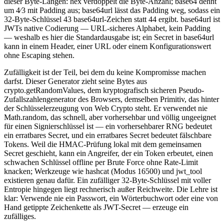
dieser Byte-Längen: hex verdoppelt die Byte-Anzahl; base64 dehnt
um 4⁄3 mit Padding aus; base64url lässt das Padding weg, sodass ein
32-Byte-Schlüssel 43 base64url-Zeichen statt 44 ergibt. base64url ist
JWTs native Codierung — URL-sicheres Alphabet, kein Padding
— weshalb es hier die Standardausgabe ist; ein Secret in base64url
kann in einem Header, einer URL oder einem Konfigurationswert
ohne Escaping stehen.
Zufälligkeit ist der Teil, bei dem du keine Kompromisse machen
darfst. Dieser Generator zieht seine Bytes aus
crypto.getRandomValues, dem kryptografisch sicheren Pseudo-
Zufallszahlengenerator des Browsers, demselben Primitiv, das hinter
der Schlüsselerzeugung von Web Crypto steht. Er verwendet nie
Math.random, das schnell, aber vorhersehbar und völlig ungeeignet
für einen Signierschlüssel ist — ein vorhersehbarer RNG bedeutet
ein erratbares Secret, und ein erratbares Secret bedeutet fälschbare
Tokens. Weil die HMAC-Prüfung lokal mit dem gemeinsamen
Secret geschieht, kann ein Angreifer, der ein Token erbeutet, einen
schwachen Schlüssel offline per Brute Force ohne Rate-Limit
knacken; Werkzeuge wie hashcat (Modus 16500) und jwt_tool
existieren genau dafür. Ein zufälliger 32-Byte-Schlüssel mit voller
Entropie hingegen liegt rechnerisch außer Reichweite. Die Lehre ist
klar: Verwende nie ein Passwort, ein Wörterbuchwort oder eine von
Hand getippte Zeichenkette als JWT-Secret — erzeuge ein
zufälliges.