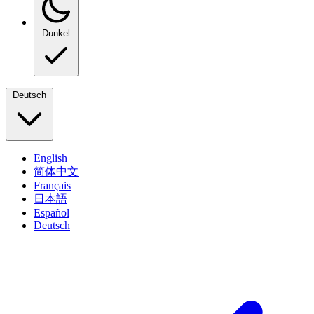
Dunkel
Deutsch
English
简体中文
Français
日本語
Español
Deutsch