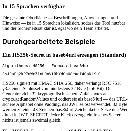
In 15 Sprachen verfügbar
Die gesamte Oberfläche — Beschriftungen, Anweisungen und
Hinweise — ist in 15 Sprachen lokalisiert, sodass das Tool nutzbar
und der Sicherheitsrat klar ist, egal wo dein Team arbeitet.
Durchgearbeitete Beispiele
Ein HS256-Secret in base64url erzeugen (Standard)
Algorithmus: HS256 · Format: base64url
3sJ9aFq2kP7mWcZ1xL0nVtRbYdGhU8eAoI4QpNlKj0
HS256 signiert mit HMAC-SHA-256, daher verlangt RFC 7518
§3.2 einen Schlüssel von mindestens 32 Byte (256 Bit). Der
Generator zieht 32 kryptografisch sichere Zufallsbytes aus
crypto.getRandomValues und codiert sie als base64url — das URL-
sichere Alphabet ohne Padding, das JWT selbst verwendet. 32 Byte
werden zu einer 43-Zeichen-base64url-Zeichenkette. Setze den Wert
direkt in JWT_SECRET. Jeder Klick erzeugt ein frisches Secret;
nichts ist jemals zweimal gleich.