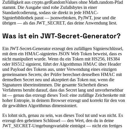
Zufälligkeit aus crypto.getRandomValues ohne Math.random-Pfad
stammt. Die Ausgabe sind rohe Zufallsbytes in einer
Standardcodierung, sodass sie direkt in jede HMAC-
Signierbibliothek passt — jsonwebtoken, PyJWT, jose und die
übrigen — als das JWT_SECRET, das deine Anwendung liest.
Was ist ein JWT-Secret-Generator?
Ein JWT-Secret-Generator erzeugt den zufälligen Signierschlüssel,
mit dem ein HMAC-signiertes JSON Web Token beweist, dass es
nicht manipuliert wurde. Wenn du ein Token mit HS256, HS384
oder HS512 signierst, führt der Algorithmus HMAC über Header
und Payload des Tokens aus, unter Verwendung eines einzigen
gemeinsamen Secrets; der Prüfer berechnet denselben HMAC mit
demselben Secret neu und akzeptiert das Token nur, wenn die
Signaturen übereinstimmen. Die gesamte Sicherheit dieses
Verfahrens beruht darauf, dass das Secret lang und unvorhersehbar
ist — genau das erzeugt dieses Tool: eine zufällige Zeichenkette mit
hoher Entropie, in deinem Browser erzeugt und korrekt für den von
dir gewählten Algorithmus dimensioniert.
Es lohnt sich, genau zu sein, was dieses Tool tut und was nicht. Es
erzeugt den geheimen Schlüssel — den Wert, den du in deine
JWT_SECRET-Umgebungsvariable einträgst — nicht ein fertiges