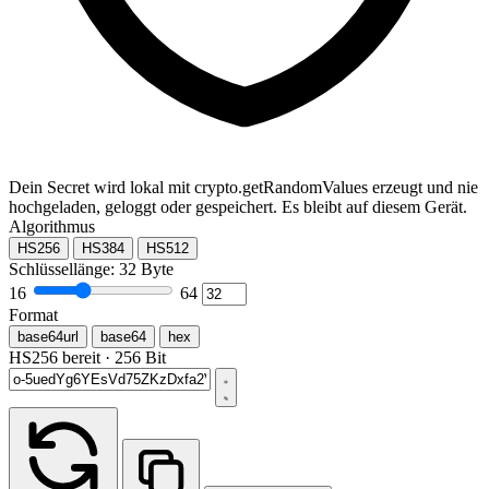
Dein Secret wird lokal mit crypto.getRandomValues erzeugt und nie
hochgeladen, geloggt oder gespeichert. Es bleibt auf diesem Gerät.
Algorithmus
HS256
HS384
HS512
Schlüssellänge:
32
Byte
16
64
Format
base64url
base64
hex
HS256 bereit · 256 Bit