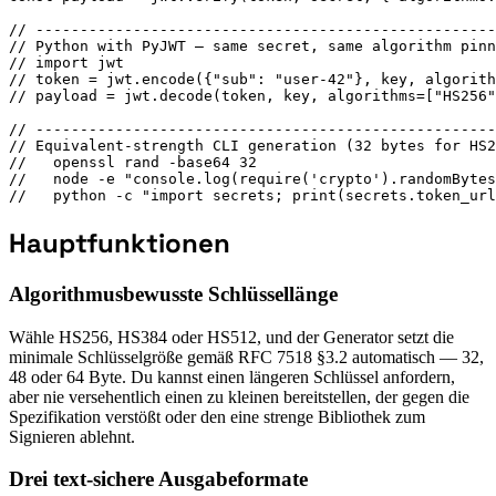
// ----------------------------------------------------
// Python with PyJWT — same secret, same algorithm pinn
// import jwt

// token = jwt.encode({"sub": "user-42"}, key, algorith
// payload = jwt.decode(token, key, algorithms=["HS256"
// ----------------------------------------------------
// Equivalent-strength CLI generation (32 bytes for HS2
//   openssl rand -base64 32

//   node -e "console.log(require('crypto').randomBytes
//   python -c "import secrets; print(secrets.token_url
Hauptfunktionen
Algorithmusbewusste Schlüssellänge
Wähle HS256, HS384 oder HS512, und der Generator setzt die
minimale Schlüsselgröße gemäß RFC 7518 §3.2 automatisch — 32,
48 oder 64 Byte. Du kannst einen längeren Schlüssel anfordern,
aber nie versehentlich einen zu kleinen bereitstellen, der gegen die
Spezifikation verstößt oder den eine strenge Bibliothek zum
Signieren ablehnt.
Drei text-sichere Ausgabeformate