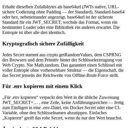
Erhalte dieselben Zufallsbytes als base64url (JWTs native, URL-
sichere Codierung ohne Padding — der Standard), Standard-base64
oder hex, nebeneinander angezeigt. base64url ist der sicherste
Standard für ein JWT_SECRET; wechsle das Format, wenn ein
bestimmter Loader oder eine Bibliothek ein anderes erwartet. Die
Entropie ist über alle drei identisch.
Kryptografisch sichere Zufälligkeit
Jedes Secret stammt aus crypto.getRandomValues, dem CSPRNG
des Browsers und dem Primitiv hinter der Schlüsselerzeugung von
Web Crypto. Nie Math.random. Das garantiert einen Schlüssel mit
voller Entropie ohne vorhersehbare Struktur — die Eigenschaft, die
das Secret jenseits der Reichweite von Offline-Brute-Force stellt.
Für .env kopieren mit einem Klick
„Für .env kopieren“ verpackt den Wert in die übliche Zuweisung
JWT_SECRET=… , eine Zeile, keine Anführungszeichen — fertig
zum Einfügen in eine .env-Datei, ein Docker-Secret oder eine CI-
Variable, ohne den Schlüsselnamen abzutippen. Einfaches
„Kopieren“ greift das rohe Secret, wenn du nur den Wert brauchst.