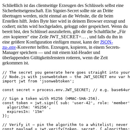
Schließlich ist das clientseitige Erzeugen des Schlüssels selbst eine
Sicherheitseigenschaft. Ein Signier-Secret sollte nie an Dritte
übertragen werden, nicht einmal an die Website, die dir beim
Erstellen hilft. Jedes Byte hier wird in deinem Browser erzeugt und
codiert; nichts wird hochgeladen, geloggt oder gespeichert. Wenn du
bereit bist, den Schlüssel auszuliefern, gibt dir die Schaltfläche „Für
.env kopieren“ eine Zeile JWT_SECRET=… , und falls du ihn in
eine größere Konfiguration einfügen musst, kann der
JSON-
zu-.env
-Konverter helfen. Erzeugen, kopieren, in einem Secrets-
Manager speichern — und mit einem kid-Header und
überlappenden Gültigkeitsfenstern rotieren, wenn die Zeit
gekommen ist.
// The secret you generate here goes straight into your
// Node.js with jsonwebtoken — the JWT_SECRET env var h
import jwt from 'jsonwebtoken';

const secret = process.env.JWT_SECRET; // e.g. base64ur
// Sign a token with HS256 (HMAC-SHA-256).

const token = jwt.sign({ sub: 'user-42', role: 'member'
  algorithm: 'HS256',

  expiresIn: '15m'

});

// Verify it — pin the algorithm to a whitelist; never 
const payload = jwt.verify(token, secret, { algorithms: