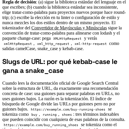
Regla de decisión
: (a) sigue la biblioteca estándar del lenguaje en el
que escribes; (b) cuando la biblioteca estándar sea inconsistente,
elige tratar-como-palabra para proyectos nuevos porque hace round-
trip; (c) escribe la elección en tu linter o configuración de estilo y
nunca mezcles los dos estilos dentro de un mismo proyecto. El
tokenizador del
Convertidor de Mayúsculas y Minúsculas
sigue la
convención de tratar-como-palabra para alinearse con lodash y el
paquete change-case: pega
y verás
XMLHttpRequest
,
,
como
xmlHttpRequest
xml_http_request
xml-http-request
salidas camelCase, snake_case y kebab-case.
Slugs de URL: por qué kebab-case le
#
gana a snake_case
Cuando lees la documentación oficial de Google Search Central
sobre la estructura de URL, da exactamente una recomendación
concreta de case: usa guiones para separar palabras en URLs, no
uses guiones bajos. La razón es la tokenización. El índice de
búsqueda de Google divide las URLs por guiones pero no por
guiones bajos.
se
https://example.com/buy-running-shoes
tokeniza como
,
,
: tres términos indexables
buy
running
shoes
que pueden coincidir con cualquiera de esas palabras de la consulta.
se tokeniza como el
https://example.com/buy_running_shoes