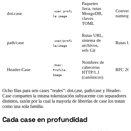
Paquetes
Java, rutas
Convenc
user.profi
dot.case
MongoDB,
namespa
le.image
claves
TOML
Rutas URL,
sistema de
user/profi
path/case
Rutas U
archivos,
le/image
refs Git
Nombres de
User-
cabeceras
Header-Case
RFC 26
Profile-
HTTP/1.1
Image
(canónicos)
Ocho filas para seis cases “reales”: dot.case, path/case y Header-
Case comparten la misma tokenización subyacente con separadores
distintos, razón por la cual la mayoría de librerías de case los tratan
como una sola familia.
Cada case en profundidad
#