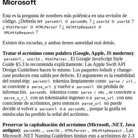
Microsoft
Esta es la pregunta de nombres más polémica en una revisión de
código. ¿Debería ser
o
? ¿
o
?
parseUrl
parseURL
userId
userID
¿
o
? ¿
o
HtmlParser
HTMLParser
XmlHttpRequest
?
XMLHttpRequest
Existen dos escuelas, y ambas tienen autoridad real detrás.
Tratar el acrónimo como palabra (Google, Apple, JS moderno)
:
,
,
. El Google JavaScript Style
parseUrl
userId
HtmlParser
Guide §5.3 lo recomienda explícitamente. Las Apple Swift API
Design Guidelines hacen lo mismo. Los paquetes lodash y change-
case producen esta salida por defecto. El argumento es la estabilidad
del round-trip:
tokeniza limpiamente como
,
parseUrl
parse / url
se convierte a
y vuelve a
sin pérdida de
parse_url
parseUrl
información.
tokeniza como
, se convierte a
parseURL
parse / URL
con un tokenizador ingenuo o a
con uno
parse_u_r_l
parse_url
consciente de acrónimos, pero entonces
no puede
parse_url
decidir si volver a
o a
, porque la grafía en
parseUrl
parseURL
minúsculas ha perdido la señal del acrónimo.
Preservar la capitalización del acrónimo (Microsoft, .NET, Java
antiguo)
:
,
,
,
. Las
parseURL
userID
HTMLParser
XMLHttpRequest
Microsoft .NET Naming Guidelines limitan esto a acrónimos de 2-3