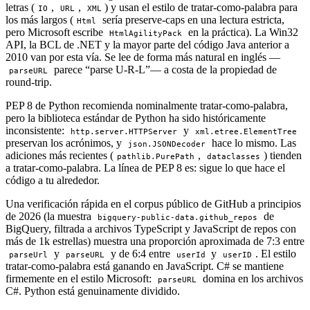
letras (
,
,
) y usan el estilo de tratar-como-palabra para
IO
URL
XML
los más largos (
sería preserve-caps en una lectura estricta,
Html
pero Microsoft escribe
en la práctica). La Win32
HtmlAgilityPack
API, la BCL de .NET y la mayor parte del código Java anterior a
2010 van por esta vía. Se lee de forma más natural en inglés —
parece “parse U-R-L”— a costa de la propiedad de
parseURL
round-trip.
PEP 8 de Python recomienda nominalmente tratar-como-palabra,
pero la biblioteca estándar de Python ha sido históricamente
inconsistente:
y
http.server.HTTPServer
xml.etree.ElementTree
preservan los acrónimos, y
hace lo mismo. Las
json.JSONDecoder
adiciones más recientes (
,
) tienden
pathlib.PurePath
dataclasses
a tratar-como-palabra. La línea de PEP 8 es: sigue lo que hace el
código a tu alrededor.
Una verificación rápida en el corpus público de GitHub a principios
de 2026 (la muestra
de
bigquery-public-data.github_repos
BigQuery, filtrada a archivos TypeScript y JavaScript de repos con
más de 1k estrellas) muestra una proporción aproximada de 7:3 entre
y
y de 6:4 entre
y
. El estilo
parseUrl
parseURL
userId
userID
tratar-como-palabra está ganando en JavaScript. C# se mantiene
firmemente en el estilo Microsoft:
domina en los archivos
parseURL
C#. Python está genuinamente dividido.