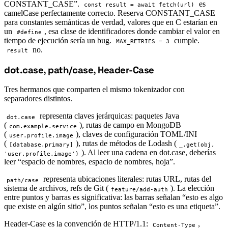
CONSTANT_CASE”.
es
const result = await fetch(url)
camelCase perfectamente correcto. Reserva CONSTANT_CASE
para constantes semánticas de verdad, valores que en C estarían en
un
, esa clase de identificadores donde cambiar el valor en
#define
tiempo de ejecución sería un bug.
cumple.
MAX_RETRIES = 3
no.
result
dot.case, path/case, Header-Case
#
Tres hermanos que comparten el mismo tokenizador con
separadores distintos.
representa claves jerárquicas: paquetes Java
dot.case
(
), rutas de campo en MongoDB
com.example.service
(
), claves de configuración TOML/INI
user.profile.image
(
), rutas de métodos de Lodash (
[database.primary]
_.get(obj,
). Al leer una cadena en dot.case, deberías
'user.profile.image')
leer “espacio de nombres, espacio de nombres, hoja”.
representa ubicaciones literales: rutas URL, rutas del
path/case
sistema de archivos, refs de Git (
). La elección
feature/add-auth
entre puntos y barras es significativa: las barras señalan “esto es algo
que existe en algún sitio”, los puntos señalan “esto es una etiqueta”.
Header-Case es la convención de HTTP/1.1:
,
Content-Type