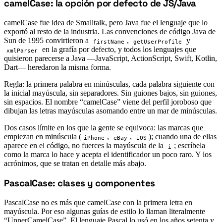
camelCase: la opción por defecto de JS/Java
#
camelCase fue idea de Smalltalk, pero Java fue el lenguaje que lo
exportó al resto de la industria. Las convenciones de código Java de
Sun de 1995 convirtieron a
,
y
firstName
getUserProfile
en la grafía por defecto, y todos los lenguajes que
xmlParser
quisieron parecerse a Java —JavaScript, ActionScript, Swift, Kotlin,
Dart— heredaron la misma forma.
Regla: la primera palabra en minúsculas, cada palabra siguiente con
la inicial mayúscula, sin separadores. Sin guiones bajos, sin guiones,
sin espacios. El nombre “camelCase” viene del perfil joroboso que
dibujan las letras mayúsculas asomando entre un mar de minúsculas.
Dos casos límite en los que la gente se equivoca: las marcas que
empiezan en minúscula (
,
,
); cuando una de ellas
iPhone
eBay
iOS
aparece en el código, no fuerces la mayúscula de la
; escríbela
i
como la marca lo hace y acepta el identificador un poco raro. Y los
acrónimos, que se tratan en detalle más abajo.
PascalCase: clases y componentes
#
PascalCase no es más que camelCase con la primera letra en
mayúscula. Por eso algunas guías de estilo lo llaman literalmente
“UpperCamelCase”. El lenguaje Pascal lo usó en los años setenta y