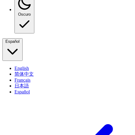
Oscuro
Español
English
简体中文
Français
日本語
Español