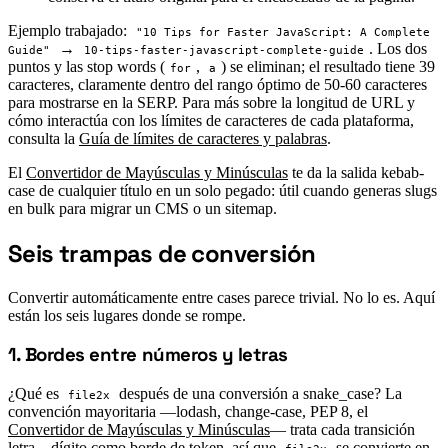
Ejemplo trabajado:
"10 Tips for Faster JavaScript: A Complete
→
. Los dos
Guide"
10-tips-faster-javascript-complete-guide
puntos y las stop words (
,
) se eliminan; el resultado tiene 39
for
a
caracteres, claramente dentro del rango óptimo de 50-60 caracteres
para mostrarse en la SERP. Para más sobre la longitud de URL y
cómo interactúa con los límites de caracteres de cada plataforma,
consulta la
Guía de límites de caracteres y palabras
.
El
Convertidor de Mayúsculas y Minúsculas
te da la salida kebab-
case de cualquier título en un solo pegado: útil cuando generas slugs
en bulk para migrar un CMS o un sitemap.
Seis trampas de conversión
#
Convertir automáticamente entre cases parece trivial. No lo es. Aquí
están los seis lugares donde se rompe.
1. Bordes entre números y letras
#
¿Qué es
después de una conversión a snake_case? La
file2x
convención mayoritaria —lodash, change-case, PEP 8, el
Convertidor de Mayúsculas y Minúsculas
— trata cada transición
letra↔dígito como borde de token, así que
se convierte en