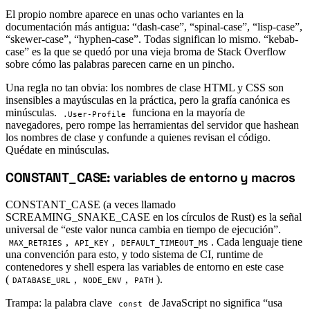
El propio nombre aparece en unas ocho variantes en la
documentación más antigua: “dash-case”, “spinal-case”, “lisp-case”,
“skewer-case”, “hyphen-case”. Todas significan lo mismo. “kebab-
case” es la que se quedó por una vieja broma de Stack Overflow
sobre cómo las palabras parecen carne en un pincho.
Una regla no tan obvia: los nombres de clase HTML y CSS son
insensibles a mayúsculas en la práctica, pero la grafía canónica es
minúsculas.
funciona en la mayoría de
.User-Profile
navegadores, pero rompe las herramientas del servidor que hashean
los nombres de clase y confunde a quienes revisan el código.
Quédate en minúsculas.
CONSTANT_CASE: variables de entorno y macros
#
CONSTANT_CASE (a veces llamado
SCREAMING_SNAKE_CASE en los círculos de Rust) es la señal
universal de “este valor nunca cambia en tiempo de ejecución”.
,
,
. Cada lenguaje tiene
MAX_RETRIES
API_KEY
DEFAULT_TIMEOUT_MS
una convención para esto, y todo sistema de CI, runtime de
contenedores y shell espera las variables de entorno en este case
(
,
,
).
DATABASE_URL
NODE_ENV
PATH
Trampa: la palabra clave
de JavaScript no significa “usa
const