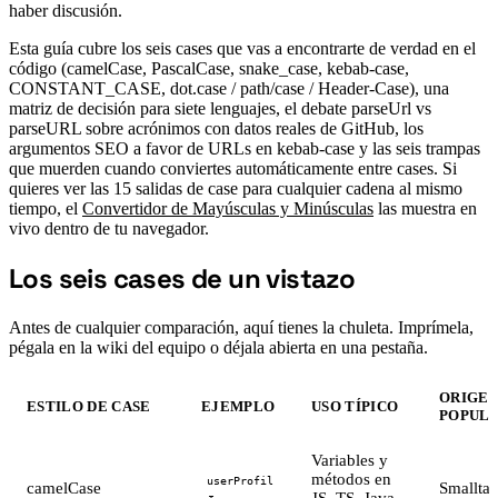
haber discusión.
Esta guía cubre los seis cases que vas a encontrarte de verdad en el
código (camelCase, PascalCase, snake_case, kebab-case,
CONSTANT_CASE, dot.case / path/case / Header-Case), una
matriz de decisión para siete lenguajes, el debate parseUrl vs
parseURL sobre acrónimos con datos reales de GitHub, los
argumentos SEO a favor de URLs en kebab-case y las seis trampas
que muerden cuando conviertes automáticamente entre cases. Si
quieres ver las 15 salidas de case para cualquier cadena al mismo
tiempo, el
Convertidor de Mayúsculas y Minúsculas
las muestra en
vivo dentro de tu navegador.
Los seis cases de un vistazo
#
Antes de cualquier comparación, aquí tienes la chuleta. Imprímela,
pégala en la wiki del equipo o déjala abierta en una pestaña.
ORIGEN
ESTILO DE CASE
EJEMPLO
USO TÍPICO
POPUL
Variables y
métodos en
userProfil
camelCase
Smallta
JS, TS, Java,