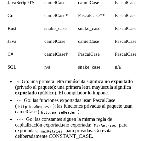
JavaScript/TS
camelCase
camelCase
PascalCase
Go
camelCase*
PascalCase**
PascalCase
Rust
snake_case
snake_case
PascalCase
Java
camelCase
camelCase
PascalCase
C#
camelCase†
PascalCase
PascalCase
SQL
n/a
snake_case
n/a
Go: una primera letra minúscula significa
no exportado
*
(privado al paquete); una primera letra mayúscula significa
exportado
(público). El compilador lo impone.
Go: las funciones exportadas usan PascalCase
**
(
); las funciones privadas al paquete usan
http.NewRequest
camelCase (
).
http.parseHeader
Go: las constantes siguen la misma regla de
***
capitalización exportada/no exportada:
para
MaxRetries
exportadas,
para privadas. Go evita
maxRetries
deliberadamente CONSTANT_CASE.