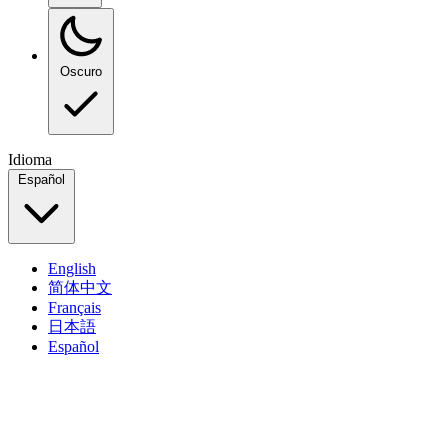
Oscuro
Idioma
Español
English
简体中文
Français
日本語
Español