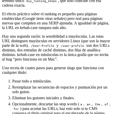
término único
, que solo coincide con esa
buy_running_shoes
cadena exacta.
El efecto práctico sobre el ranking es pequeño para páginas
establecidas (Google tiene otras señales) pero real para páginas
nuevas que compiten en una SERP ajustada. A igualdad de página,
la URL en kebab-case ranquea más alto.
Hay una segunda razón: la sensibilidad a mayúsculas. Las rutas
URL distinguen mayúsculas en servidores Linux (que son la mayor
parte de la web).
y
son dos URLs
/User-Profile
/user-profile
distintas, dos entradas de caché distintas, dos filas de analítica
distintas. kebab-case en minúsculas es la única grafía que no invita
al bug “pero funciona en mi Mac”.
Una receta de cuatro pasos para generar slugs que funciona con
cualquier título:
Pasar todo a minúsculas.
Reemplazar las secuencias de espacios y puntuación por un
solo guion.
Eliminar los guiones iniciales y finales.
Opcionalmente, descartar las stop words (
,
,
,
,
a
an
the
of
) para acortar las URLs; haz esto solo si tu CMS
for
conserva el título original para el encabezado de la página.