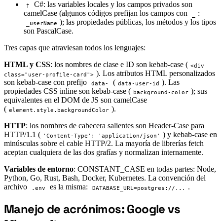
C#: las variables locales y los campos privados son
†
camelCase (algunos códigos prefijan los campos con
:
_
); las propiedades públicas, los métodos y los tipos
_userName
son PascalCase.
Tres capas que atraviesan todos los lenguajes:
HTML y CSS
: los nombres de clase e ID son kebab-case (
<div
). Los atributos HTML personalizados
class="user-profile-card">
son kebab-case con prefijo
(
). Las
data-
data-user-id
propiedades CSS inline son kebab-case (
); sus
background-color
equivalentes en el DOM de JS son camelCase
(
).
element.style.backgroundColor
HTTP
: los nombres de cabecera salientes son Header-Case para
HTTP/1.1 (
) y kebab-case en
'Content-Type': 'application/json'
minúsculas sobre el cable HTTP/2. La mayoría de librerías fetch
aceptan cualquiera de las dos grafías y normalizan internamente.
Variables de entorno
: CONSTANT_CASE en todas partes: Node,
Python, Go, Rust, Bash, Docker, Kubernetes. La convención del
archivo
es la misma:
.
.env
DATABASE_URL=postgres://...
Manejo de acrónimos: Google vs
#