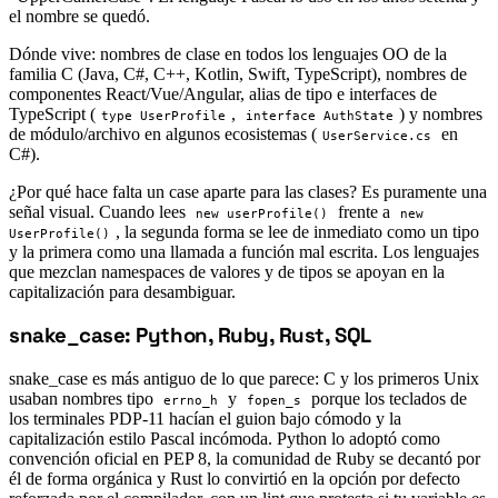
el nombre se quedó.
Dónde vive: nombres de clase en todos los lenguajes OO de la
familia C (Java, C#, C++, Kotlin, Swift, TypeScript), nombres de
componentes React/Vue/Angular, alias de tipo e interfaces de
TypeScript (
,
) y nombres
type UserProfile
interface AuthState
de módulo/archivo en algunos ecosistemas (
en
UserService.cs
C#).
¿Por qué hace falta un case aparte para las clases? Es puramente una
señal visual. Cuando lees
frente a
new userProfile()
new
, la segunda forma se lee de inmediato como un tipo
UserProfile()
y la primera como una llamada a función mal escrita. Los lenguajes
que mezclan namespaces de valores y de tipos se apoyan en la
capitalización para desambiguar.
snake_case: Python, Ruby, Rust, SQL
#
snake_case es más antiguo de lo que parece: C y los primeros Unix
usaban nombres tipo
y
porque los teclados de
errno_h
fopen_s
los terminales PDP-11 hacían el guion bajo cómodo y la
capitalización estilo Pascal incómoda. Python lo adoptó como
convención oficial en PEP 8, la comunidad de Ruby se decantó por
él de forma orgánica y Rust lo convirtió en la opción por defecto