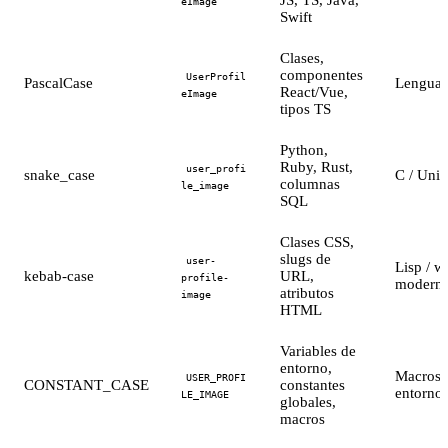
eImage
Swift
Clases,
componentes
UserProfil
PascalCase
Lenguaj
React/Vue,
eImage
tipos TS
Python,
Ruby, Rust,
user_profi
snake_case
C / Uni
columnas
le_image
SQL
Clases CSS,
slugs de
user-
Lisp / w
kebab-case
URL,
profile-
modern
atributos
image
HTML
Variables de
entorno,
Macros 
USER_PROFI
CONSTANT_CASE
constantes
entorno
LE_IMAGE
globales,
macros