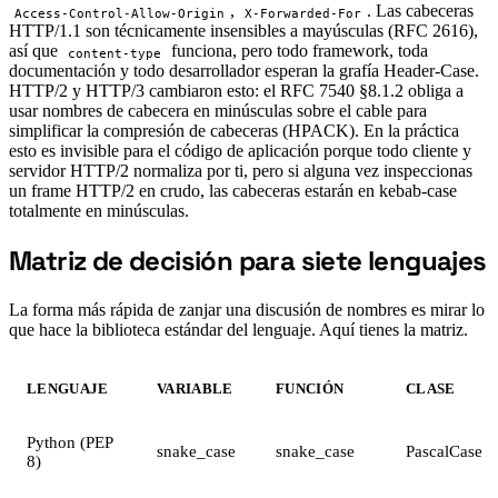
,
. Las cabeceras
Access-Control-Allow-Origin
X-Forwarded-For
HTTP/1.1 son técnicamente insensibles a mayúsculas (RFC 2616),
así que
funciona, pero todo framework, toda
content-type
documentación y todo desarrollador esperan la grafía Header-Case.
HTTP/2 y HTTP/3 cambiaron esto: el RFC 7540 §8.1.2 obliga a
usar nombres de cabecera en minúsculas sobre el cable para
simplificar la compresión de cabeceras (HPACK). En la práctica
esto es invisible para el código de aplicación porque todo cliente y
servidor HTTP/2 normaliza por ti, pero si alguna vez inspeccionas
un frame HTTP/2 en crudo, las cabeceras estarán en kebab-case
totalmente en minúsculas.
Matriz de decisión para siete lenguajes
#
La forma más rápida de zanjar una discusión de nombres es mirar lo
que hace la biblioteca estándar del lenguaje. Aquí tienes la matriz.
LENGUAJE
VARIABLE
FUNCIÓN
CLASE
Python (PEP
snake_case
snake_case
PascalCase
8)