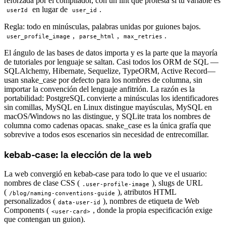
reforzada por el compilador, con un lint que protesta si tu variable es
en lugar de
.
userId
user_id
Regla: todo en minúsculas, palabras unidas por guiones bajos.
,
,
.
user_profile_image
parse_html
max_retries
El ángulo de las bases de datos importa y es la parte que la mayoría
de tutoriales por lenguaje se saltan. Casi todos los ORM de SQL —
SQLAlchemy, Hibernate, Sequelize, TypeORM, Active Record—
usan snake_case por defecto para los nombres de columna, sin
importar la convención del lenguaje anfitrión. La razón es la
portabilidad: PostgreSQL convierte a minúsculas los identificadores
sin comillas, MySQL en Linux distingue mayúsculas, MySQL en
macOS/Windows no las distingue, y SQLite trata los nombres de
columna como cadenas opacas. snake_case es la única grafía que
sobrevive a todos esos escenarios sin necesidad de entrecomillar.
kebab-case: la elección de la web
#
La web convergió en kebab-case para todo lo que ve el usuario:
nombres de clase CSS (
), slugs de URL
.user-profile-image
(
), atributos HTML
/blog/naming-conventions-guide
personalizados (
), nombres de etiqueta de Web
data-user-id
Components (
, donde la propia especificación exige
<user-card>
que contengan un guion).