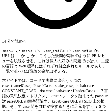
14 分で読める
か
か。
か
か。
userID
userId
user_profile
userProfile
URL は
か
か。こうした疑問が毎日のように PR レビ
-
_
ューを脱線させる。これは個人の好みの問題ではない。主流
の言語と Web 標準にはそれぞれ確立されたルールがあり、
一覧で並べれば議論の余地は消える。
本ガイドでは、コードで実際に出会う 6 つの
case（camelCase、PascalCase、snake_case、kebab-case、
CONSTANT_CASE、dot.case / path/case / Header-Case）、7 言
語の意思決定マトリクス、GitHub データを踏まえた parseUrl
対 parseURL の頭字語論争、kebab-case URL の SEO 上の根
拠、そして case 間を自動変換するときに足元をすくう 6 つ