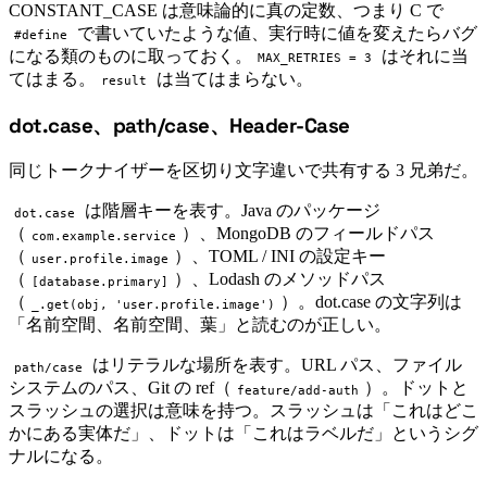
CONSTANT_CASE は意味論的に真の定数、つまり C で
で書いていたような値、実行時に値を変えたらバグ
#define
になる類のものに取っておく。
はそれに当
MAX_RETRIES = 3
てはまる。
は当てはまらない。
result
dot.case、path/case、Header-Case
#
同じトークナイザーを区切り文字違いで共有する 3 兄弟だ。
は階層キーを表す。Java のパッケージ
dot.case
（
）、MongoDB のフィールドパス
com.example.service
（
）、TOML / INI の設定キー
user.profile.image
（
）、Lodash のメソッドパス
[database.primary]
（
）。dot.case の文字列は
_.get(obj, 'user.profile.image')
「名前空間、名前空間、葉」と読むのが正しい。
はリテラルな場所を表す。URL パス、ファイル
path/case
システムのパス、Git の ref（
）。ドットと
feature/add-auth
スラッシュの選択は意味を持つ。スラッシュは「これはどこ
かにある実体だ」、ドットは「これはラベルだ」というシグ
ナルになる。