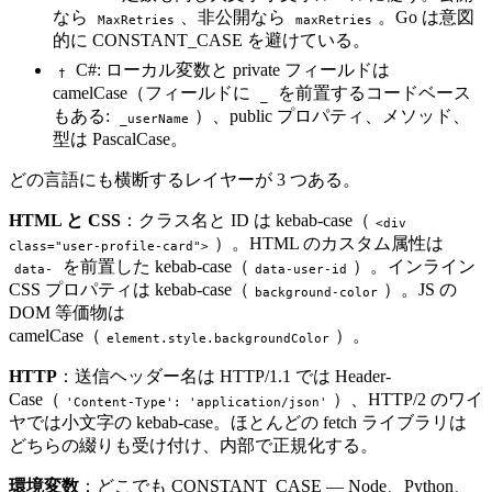
なら
、非公開なら
。Go は意図
MaxRetries
maxRetries
的に CONSTANT_CASE を避けている。
C#: ローカル変数と private フィールドは
†
camelCase（フィールドに
を前置するコードベース
_
もある:
）、public プロパティ、メソッド、
_userName
型は PascalCase。
どの言語にも横断するレイヤーが 3 つある。
HTML と CSS
：クラス名と ID は kebab-case（
<div
）。HTML のカスタム属性は
class="user-profile-card">
を前置した kebab-case（
）。インライン
data-
data-user-id
CSS プロパティは kebab-case（
）。JS の
background-color
DOM 等価物は
camelCase（
）。
element.style.backgroundColor
HTTP
：送信ヘッダー名は HTTP/1.1 では Header-
Case（
）、HTTP/2 のワイ
'Content-Type': 'application/json'
ヤでは小文字の kebab-case。ほとんどの fetch ライブラリは
どちらの綴りも受け付け、内部で正規化する。
環境変数
：どこでも CONSTANT_CASE — Node、Python、