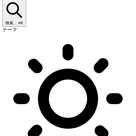
検索...
⌘K
テーマ