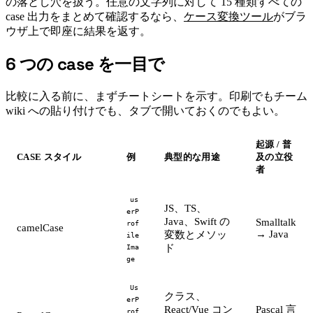
の落とし穴を扱う。任意の文字列に対して 15 種類すべての
case 出力をまとめて確認するなら、
ケース変換ツール
がブラ
ウザ上で即座に結果を返す。
6 つの case を一目で
#
比較に入る前に、まずチートシートを示す。印刷でもチーム
wiki への貼り付けでも、タブで開いておくのでもよい。
起源 / 普
CASE スタイル
例
典型的な用途
及の立役
者
us
JS、TS、
erP
Java、Swift の
Smalltalk
rof
camelCase
→ Java
変数とメソッ
ile
ド
Ima
ge
Us
クラス、
erP
React/Vue コン
Pascal 言
rof