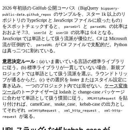
2026 年初頭の GitHub 公開コーパス（BigQuery
bigquery-
のサンプルを、スター 1k 以上のリ
public-data.github_repos
ポジトリの TypeScript と JavaScript ファイルに絞ったもの）
をスポットチェックすると、
と
の比率は
parseUrl
parseURL
おおよそ 7:3、
と
の比率は 6:4 となる。
userId
userID
JavaScript では単語として扱う流派が優位だ。C# は Microsoft
流が圧倒的で、
が C# ファイルで支配的だ。Python
parseURL
は真っ二つに割れている。
意思決定ルール
：(a) いま書いている言語の標準ライブラリ
に従う。(b) 標準ライブラリが一貫していない場合、新規プ
ロジェクトでは単語として扱う流派を選ぶ。ラウンドトリッ
プが通るからだ。(c) その選択を linter またはスタイル設定に
書き込み、一つのプロジェクト内では混ぜない。
ケース変換
ツール
のトークナイザーは lodash と change-case パッケージ
に合わせて単語として扱う慣習に従う。
を貼
XMLHttpRequest
り付ければ、camelCase、snake_case、kebab-case の出力とし
てそれぞれ
、
、
xmlHttpRequest
xml_http_request
xml-http-
が返る。
request
URL スラッグ: なぜ kebab-case が