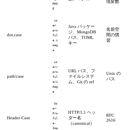
境変数
MAG
E
us
er.
Java パッケー
名前空
pro
ジ、MongoDB
dot.case
間の慣
fil
パス、TOML
習
e.i
キー
mag
e
us
er/
URL パス、フ
pro
Unix の
path/case
ァイルシステ
fil
パス
ム、Git の ref
e/i
mag
e
Us
er-
HTTP/1.1 ヘッ
Pro
RFC
Header-Case
ダー名
fil
2616
（canonical）
e-
Ima