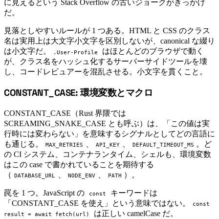
に見えるという Stack Overflow の古いジョークがきっかけ
だ。
見落としやすいルールが 1 つある。HTML と CSS のクラス
名は実用上は大文字小文字を区別しないが、canonical な綴り
は小文字だ。
はほとんどのブラウザで動く
.User-Profile
が、クラス名をハッシュ化するサーバーサイドツールを壊
し、コードレビュアーを混乱させる。小文字を貫くこと。
CONSTANT_CASE: 環境変数とマクロ
#
CONSTANT_CASE（Rust 界隈では
SCREAMING_SNAKE_CASE とも呼ぶ）は、「この値は実
行時には変わらない」を意味するシグナルとしてどの言語に
も通じる。
、
、
。ど
MAX_RETRIES
API_KEY
DEFAULT_TIMEOUT_MS
の CI システム、コンテナランタイム、シェルも、環境変数
はこの case で書かれていることを期待する
（
、
、
）。
DATABASE_URL
NODE_ENV
PATH
罠を 1 つ。JavaScript の
キーワードは
const
「CONSTANT_CASE を使え」という意味ではない。
const
は正しい camelCase だ。
result = await fetch(url)