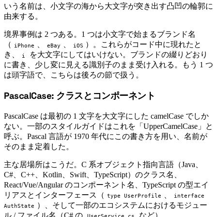
いう名前は、小文字の海から大文字が突き出す凸凹の輪郭に
由来する。
境界事例は 2 つある。1 つは小文字で始まるブランド名
（
、
、
）。これらがコード中に現れたと
iPhone
eBay
iOS
き、
を大文字にしてはいけない。ブランドの綴りどおり
i
に書き、少し変に見える識別子のまま受け入れる。もう 1 つ
は頭字語で、こちらは後ろの節で扱う。
PascalCase: クラスとコンポーネント
#
PascalCase は最初の 1 文字を大文字にした camelCase でしか
ない。一部のスタイルガイドはこれを「UpperCamelCase」と
呼ぶ。Pascal 言語が 1970 年代にこの書き方を用い、名前が
そのまま定着した。
主な居場所はこうだ。C 系オブジェクト指向言語（Java、
C#、C++、Kotlin、Swift、TypeScript）のクラス名、
React/Vue/Angular のコンポーネント名、TypeScript の型エイ
リアスとインターフェース（
、
type UserProfile
interface
）、そして一部のエコシステムにおけるモジュー
AuthState
ル / ファイル名（C# の
など）。
UserService.cs