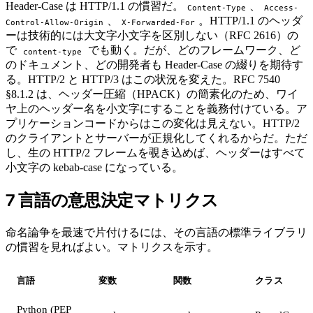
Header-Case は HTTP/1.1 の慣習だ。
、
Content-Type
Access-
、
。HTTP/1.1 のヘッダ
Control-Allow-Origin
X-Forwarded-For
ーは技術的には大文字小文字を区別しない（RFC 2616）の
で
でも動く。だが、どのフレームワーク、ど
content-type
のドキュメント、どの開発者も Header-Case の綴りを期待す
る。HTTP/2 と HTTP/3 はこの状況を変えた。RFC 7540
§8.1.2 は、ヘッダー圧縮（HPACK）の簡素化のため、ワイ
ヤ上のヘッダー名を小文字にすることを義務付けている。ア
プリケーションコードからはこの変化は見えない。HTTP/2
のクライアントとサーバーが正規化してくれるからだ。ただ
し、生の HTTP/2 フレームを覗き込めば、ヘッダーはすべて
小文字の kebab-case になっている。
7 言語の意思決定マトリクス
#
命名論争を最速で片付けるには、その言語の標準ライブラリ
の慣習を見ればよい。マトリクスを示す。
言語
変数
関数
クラス
Python (PEP