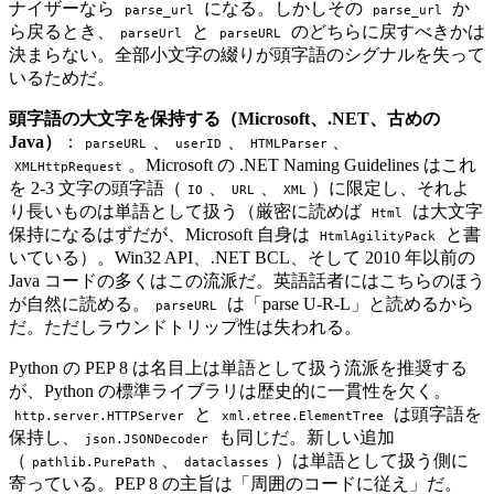
ナイザーなら
になる。しかしその
か
parse_url
parse_url
ら戻るとき、
と
のどちらに戻すべきかは
parseUrl
parseURL
決まらない。全部小文字の綴りが頭字語のシグナルを失って
いるためだ。
頭字語の大文字を保持する（Microsoft、.NET、古めの
Java）
：
、
、
、
parseURL
userID
HTMLParser
。Microsoft の .NET Naming Guidelines はこれ
XMLHttpRequest
を 2-3 文字の頭字語（
、
、
）に限定し、それよ
IO
URL
XML
り長いものは単語として扱う（厳密に読めば
は大文字
Html
保持になるはずだが、Microsoft 自身は
と書
HtmlAgilityPack
いている）。Win32 API、.NET BCL、そして 2010 年以前の
Java コードの多くはこの流派だ。英語話者にはこちらのほう
が自然に読める。
は「parse U-R-L」と読めるから
parseURL
だ。ただしラウンドトリップ性は失われる。
Python の PEP 8 は名目上は単語として扱う流派を推奨する
が、Python の標準ライブラリは歴史的に一貫性を欠く。
と
は頭字語を
http.server.HTTPServer
xml.etree.ElementTree
保持し、
も同じだ。新しい追加
json.JSONDecoder
（
、
）は単語として扱う側に
pathlib.PurePath
dataclasses
寄っている。PEP 8 の主旨は「周囲のコードに従え」だ。