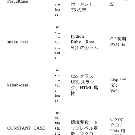
PascalCase
ポーネント、
語
ile
TS の型
Ima
ge
us
er_
Python、
pro
C / 初期
snake_case
Ruby、Rust、
fil
の Unix
SQL のカラム
e_i
mag
e
us
er-
CSS クラス、
Lisp / モ
pro
URL スラッ
kebab-case
ダン
fil
グ、HTML 属
Web
e-
性
ima
ge
US
ER_
C のマ
環境変数、ト
PRO
クロ /
CONSTANT_CASE
ップレベル定
FIL
Unix 環
数、マクロ
E_I