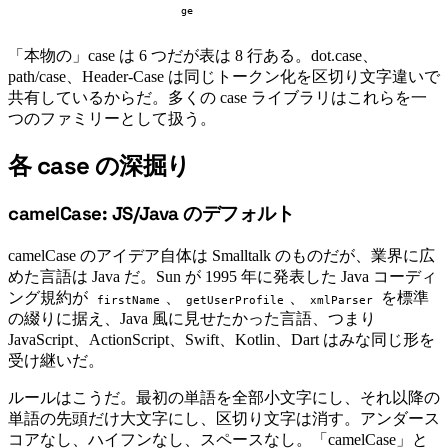
ge
「本物の」case は 6 つだが表は 8 行ある。dot.case、
path/case、Header-Case は同じトークン化を区切り文字違いで
共有しているからだ。多くの case ライブラリはこれらを一
つのファミリーとして扱う。
各 case の深掘り
#
camelCase: JS/Java のデフォルト
#
camelCase のアイデア自体は Smalltalk のものだが、業界に広
めた言語は Java だ。Sun が 1995 年に発表した Java コーディ
ング規約が
、
、
を標準
firstName
getUserProfile
xmlParser
の綴りに据え、Java 風に見せたかった言語、つまり
JavaScript、ActionScript、Swift、Kotlin、Dart はみな同じ形を
受け継いだ。
ルールはこうだ。最初の単語を全部小文字にし、それ以降の
単語の先頭だけ大文字にし、区切り文字は消す。アンダース
コアなし、ハイフンなし、スペースなし。「camelCase」と