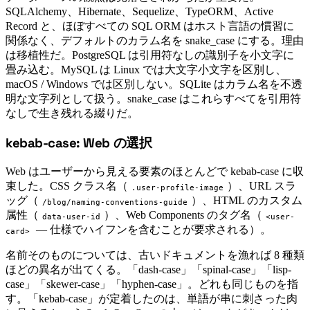
SQLAlchemy、Hibernate、Sequelize、TypeORM、Active
Record と、ほぼすべての SQL ORM はホスト言語の慣習に
関係なく、デフォルトのカラム名を snake_case にする。理由
は移植性だ。PostgreSQL は引用符なしの識別子を小文字に
畳み込む。MySQL は Linux では大文字小文字を区別し、
macOS / Windows では区別しない。SQLite はカラム名を不透
明な文字列として扱う。snake_case はこれらすべてを引用符
なしで生き残れる綴りだ。
kebab-case: Web の選択
#
Web はユーザーから見える要素のほとんどで kebab-case に収
束した。CSS クラス名（
）、URL スラ
.user-profile-image
ッグ（
）、HTML のカスタム
/blog/naming-conventions-guide
属性（
）、Web Components のタグ名（
data-user-id
<user-
— 仕様でハイフンを含むことが要求される）。
card>
名前そのものについては、古いドキュメントを漁れば 8 種類
ほどの異名が出てくる。「dash-case」「spinal-case」「lisp-
case」「skewer-case」「hyphen-case」。どれも同じものを指
す。「kebab-case」が定着したのは、単語が串に刺さった肉