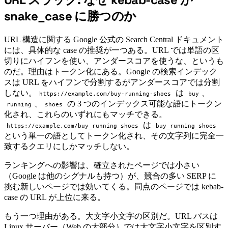
#
snake_case に勝つのか
URL 構造に関する Google 公式の Search Central ドキュメント
には、具体的な case の推奨が一つある。URL では単語の区
切りにハイフンを使い、アンダースコアを使うな、というも
のだ。理由はトークン化にある。Google の検索インデック
スは URL をハイフンで分割するがアンダースコアでは分割
しない。
は
、
https://example.com/buy-running-shoes
buy
、
の 3 つのインデックス可能な語にトークン
running
shoes
化され、これらのいずれにもマッチできる。
は
https://example.com/buy_running_shoes
buy_running_shoes
という単一の語としてトークン化され、その文字列に完全一
致するクエリにしかマッチしない。
ランキングへの影響は、確立されたページでは小さい
（Google は他のシグナルも持つ）が、競合の多い SERP に
挑む新しいページでは効いてくる。同点のページでは kebab-
case の URL が上位に来る。
もう一つ理由がある。大文字小文字の区別だ。URL パスは
Linux サーバー（Web の大部分）では大文字小文字を区別す