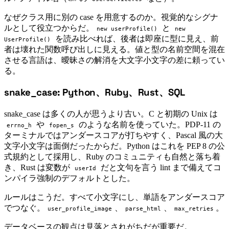
なぜクラス用に別の case を用意するのか。視覚的なシグナ
ルとして役立つからだ。
と
new userProfile()
new
を読み比べれば、後者は即座に型に見え、前
UserProfile()
者は壊れた関数呼び出しに見える。値と型の名前空間を混在
させる言語は、曖昧さの解消を大文字小文字の差に頼ってい
る。
snake_case: Python、Ruby、Rust、SQL
#
snake_case は多くの人が思うより古い。C と初期の Unix は
や
のような名前を使っていた。PDP-11 の
errno_h
fopen_s
ターミナルではアンダースコアが打ちやすく、Pascal 風の大
文字小文字は面倒だったからだ。Python はこれを PEP 8 の公
式規約として採用し、Ruby のコミュニティも自然と落ち着
き、Rust は変数が
だと文句を言う lint まで備えてコ
userId
ンパイラ強制のデフォルトとした。
ルールはこうだ。すべて小文字にし、単語をアンダースコア
でつなぐ。
、
、
。
user_profile_image
parse_html
max_retries
データベースの観点は見落とされがちだが重要だ。