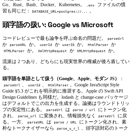
Go、Rust、Bash、Docker、Kubernetes。
ファイルの慣
.env
習も同じだ：
。
DATABASE_URL=postgres://...
頭字語の扱い: Google vs Microsoft
#
コードレビューで最も論争を呼ぶ命名の問題だ。
parseUrl
か
か。
か
か。
か
parseURL
userId
userID
HtmlParser
か。
か
か。
HTMLParser
XmlHttpRequest
XMLHttpRequest
流派は 2 つあり、どちらにも現実世界の権威が後ろ盾してい
る。
頭字語を単語として扱う（Google、Apple、モダン JS）
：
、
、
。Google JavaScript Style
parseUrl
userId
HtmlParser
Guide §5.3 がこれを明示的に推奨する。Apple の Swift API
Design Guidelines も同様だ。lodash と change-case パッケージ
はデフォルトでこの出力を生成する。論拠はラウンドトリッ
プの安定性にある。
は
にトークン化
parseUrl
parse / url
され、
に変換され、情報損失なく
に戻
parse_url
parseUrl
る。一方、
は
にトークン化され、素
parseURL
parse / URL
朴なトークナイザーなら
、頭字語対応のトーク
parse_u_r_l