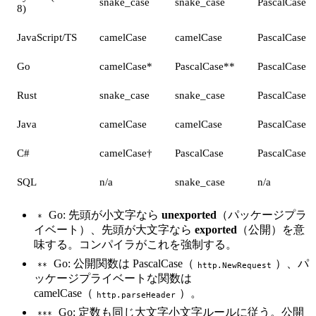
snake_case
snake_case
PascalCase
8)
JavaScript/TS
camelCase
camelCase
PascalCase
Go
camelCase*
PascalCase**
PascalCase
Rust
snake_case
snake_case
PascalCase
Java
camelCase
camelCase
PascalCase
C#
camelCase†
PascalCase
PascalCase
SQL
n/a
snake_case
n/a
Go: 先頭が小文字なら
unexported
（パッケージプラ
*
イベート）、先頭が大文字なら
exported
（公開）を意
味する。コンパイラがこれを強制する。
Go: 公開関数は PascalCase（
）、パ
**
http.NewRequest
ッケージプライベートな関数は
camelCase（
）。
http.parseHeader
Go: 定数も同じ大文字小文字ルールに従う。公開
***