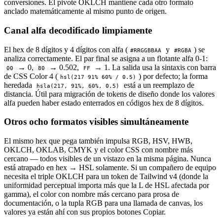
conversiones. El pivote OKLCH mantiene cada otro formato
anclado matemáticamente al mismo punto de origen.
Canal alfa decodificado limpiamente
El hex de 8 dígitos y 4 dígitos con alfa (
y
) se
#RRGGBBAA
#RGBA
analiza correctamente. El par final se asigna a un flotante alfa 0-1:
→ 0,
→ 0.502,
→ 1. La salida usa la sintaxis con barra
00
80
FF
de CSS Color 4 (
) por defecto; la forma
hsl(217 91% 60% / 0.5)
heredada
está a un reemplazo de
hsla(217, 91%, 60%, 0.5)
distancia. Útil para migración de tokens de diseño donde los valores
alfa pueden haber estado enterrados en códigos hex de 8 dígitos.
Otros ocho formatos visibles simultáneamente
El mismo hex que pega también impulsa RGB, HSV, HWB,
OKLCH, OKLAB, CMYK y el color CSS con nombre más
cercano — todos visibles de un vistazo en la misma página. Nunca
está atrapado en hex → HSL solamente. Si un compañero de equipo
necesita el triple OKLCH para un token de Tailwind v4 (donde la
uniformidad perceptual importa más que la L de HSL afectada por
gamma), el color con nombre más cercano para prosa de
documentación, o la tupla RGB para una llamada de canvas, los
valores ya están ahí con sus propios botones Copiar.