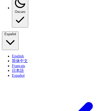
Oscuro
Español
English
简体中文
Français
日本語
Español