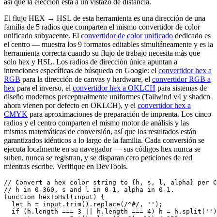
así que la elección está a un vistazo de distancia.
El flujo HEX → HSL de esta herramienta es una dirección de una
familia de 5 radios que comparten el mismo convertidor de color
unificado subyacente. El
convertidor de color unificado
dedicado es
el centro — muestra los 9 formatos editables simultáneamente y es la
herramienta correcta cuando su flujo de trabajo necesita más que
solo hex y HSL. Los radios de dirección única apuntan a
intenciones específicas de búsqueda en Google: el
convertidor hex a
RGB
para la dirección de canvas y hardware, el
convertidor RGB a
hex
para el inverso, el
convertidor hex a OKLCH
para sistemas de
diseño modernos perceptualmente uniformes (Tailwind v4 y shadcn
ahora vienen por defecto en OKLCH), y el
convertidor hex a
CMYK
para aproximaciones de preparación de imprenta. Los cinco
radios y el centro comparten el mismo motor de análisis y las
mismas matemáticas de conversión, así que los resultados están
garantizados idénticos a lo largo de la familia. Cada conversión se
ejecuta localmente en su navegador — sus códigos hex nunca se
suben, nunca se registran, y se disparan cero peticiones de red
mientras escribe. Verifique en DevTools.
// Convert a hex color string to {h, s, l, alpha} per C
// h in 0-360, s and l in 0-1, alpha in 0-1.

function hexToHsl(input) {

  let h = input.trim().replace(/^#/, '');

  if (h.length === 3 || h.length === 4) h = h.split('')