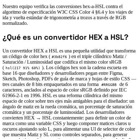
Nuestro equipo verifica las conversiones hex-a-HSL contra el
algoritmo de especificación W3C CSS Color 4 §6.4 y los viajes de
ida y vuelta estándar de trigonometría a trozos a través de RGB
normalizado.
¿Qué es un convertidor HEX a HSL?
Un convertidor HEX a HSL es una pequeña utilidad que transforma
un código de color hex (
) en el triple cilíndrico Matiz /
#3b82f6
Saturación / Luminosidad que codifica el mismo color sRGB
(
). Los códigos hex son la cadena escueta en
hsl(217 91% 60%)
base 16 que diseñadores y desarrolladores pegan entre Figma,
Sketch, Photoshop, PDFs de guía de marca y hojas de estilo CSS —
tres canales de 8 bits empaquetados en una forma
de 6
#RRGGBB
caracteres, anclados al espacio de color sRGB definido por IEC
61966-2-1 en 1996. HSL es una reforma cilíndrica del mismo
espacio de color sobre tres ejes más amigables para el diseñador: un
ángulo de matiz en la rueda cromática, un porcentaje de saturación
cromática y un porcentaje de luminosidad. Los desarrolladores
convierten HEX → HSL constantemente: para definir un color de
marca como una variable CSS y luego componer matices claros u
oscuros ajustando solo L, para alimentar una UI de selector de color
que muestra Matiz y SL como controles separados, para generar