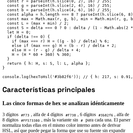
  const r = parseInt(h.slice(0, 2), 16) / 255;

  const g = parseInt(h.slice(2, 4), 16) / 255;

  const b = parseInt(h.slice(4, 6), 16) / 255;

  const alpha = h.length === 8 ? parseInt(h.slice(6, 8)
  const max = Math.max(r, g, b), min = Math.min(r, g, b
  const L = (max + min) / 2;

  const S = delta === 0 ? 0 : delta / (1 - Math.abs(2 *
  let H = 0;

  if (delta !== 0) {

    if (max === r) H = ((g - b) / delta) % 6;

    else if (max === g) H = (b - r) / delta + 2;

    else H = (r - g) / delta + 4;

    H = (H * 60 + 360) % 360;

  }

  return { h: H, s: S, l: L, alpha };

}

console.log(hexToHsl('#3b82f6')); // { h: 217, s: 0.91
Características principales
Las cinco formas de hex se analizan idénticamente
3 dígitos
, alfa de 4 dígitos
, 6 dígitos
, alfa de
#F73
#F738
#3b82f6
8 dígitos
, más la variante sin
para cada una. El parser
#FF573380
#
normaliza todas ellas en el mismo color interno antes de derivar
HSL, así que puede pegar la forma que use su fuente sin expandir