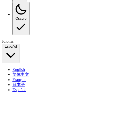
Oscuro
Idioma
Español
English
简体中文
Français
日本語
Español