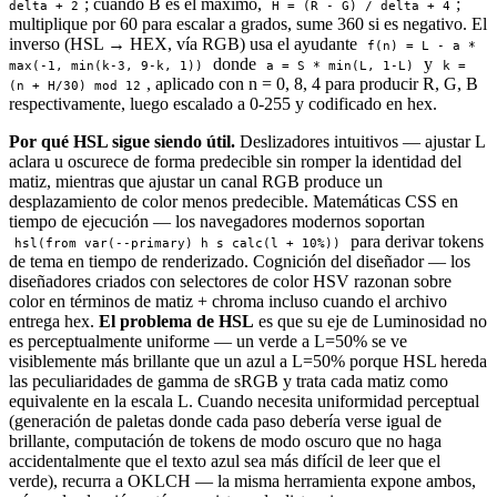
; cuando B es el máximo,
;
delta + 2
H = (R - G) / delta + 4
multiplique por 60 para escalar a grados, sume 360 si es negativo. El
inverso (HSL → HEX, vía RGB) usa el ayudante
f(n) = L - a *
donde
y
max(-1, min(k-3, 9-k, 1))
a = S * min(L, 1-L)
k =
, aplicado con n = 0, 8, 4 para producir R, G, B
(n + H/30) mod 12
respectivamente, luego escalado a 0-255 y codificado en hex.
Por qué HSL sigue siendo útil.
Deslizadores intuitivos — ajustar L
aclara u oscurece de forma predecible sin romper la identidad del
matiz, mientras que ajustar un canal RGB produce un
desplazamiento de color menos predecible. Matemáticas CSS en
tiempo de ejecución — los navegadores modernos soportan
para derivar tokens
hsl(from var(--primary) h s calc(l + 10%))
de tema en tiempo de renderizado. Cognición del diseñador — los
diseñadores criados con selectores de color HSV razonan sobre
color en términos de matiz + chroma incluso cuando el archivo
entrega hex.
El problema de HSL
es que su eje de Luminosidad no
es perceptualmente uniforme — un verde a L=50% se ve
visiblemente más brillante que un azul a L=50% porque HSL hereda
las peculiaridades de gamma de sRGB y trata cada matiz como
equivalente en la escala L. Cuando necesita uniformidad perceptual
(generación de paletas donde cada paso debería verse igual de
brillante, computación de tokens de modo oscuro que no haga
accidentalmente que el texto azul sea más difícil de leer que el
verde), recurra a OKLCH — la misma herramienta expone ambos,