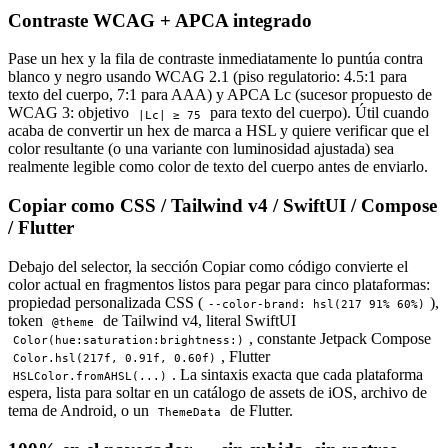
Contraste WCAG + APCA integrado
Pase un hex y la fila de contraste inmediatamente lo puntúa contra
blanco y negro usando WCAG 2.1 (piso regulatorio: 4.5:1 para
texto del cuerpo, 7:1 para AAA) y APCA Lc (sucesor propuesto de
WCAG 3: objetivo
para texto del cuerpo). Útil cuando
|Lc| ≥ 75
acaba de convertir un hex de marca a HSL y quiere verificar que el
color resultante (o una variante con luminosidad ajustada) sea
realmente legible como color de texto del cuerpo antes de enviarlo.
Copiar como CSS / Tailwind v4 / SwiftUI / Compose
/ Flutter
Debajo del selector, la sección Copiar como código convierte el
color actual en fragmentos listos para pegar para cinco plataformas:
propiedad personalizada CSS (
),
--color-brand: hsl(217 91% 60%)
token
de Tailwind v4, literal SwiftUI
@theme
, constante Jetpack Compose
Color(hue:saturation:brightness:)
, Flutter
Color.hsl(217f, 0.91f, 0.60f)
. La sintaxis exacta que cada plataforma
HSLColor.fromAHSL(...)
espera, lista para soltar en un catálogo de assets de iOS, archivo de
tema de Android, o un
de Flutter.
ThemeData