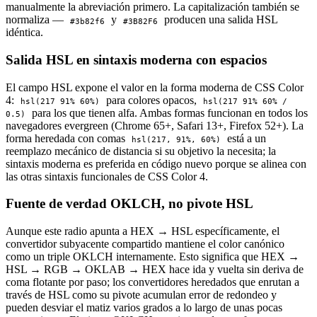
manualmente la abreviación primero. La capitalización también se
normaliza —
y
producen una salida HSL
#3b82f6
#3B82F6
idéntica.
Salida HSL en sintaxis moderna con espacios
El campo HSL expone el valor en la forma moderna de CSS Color
4:
para colores opacos,
hsl(217 91% 60%)
hsl(217 91% 60% /
para los que tienen alfa. Ambas formas funcionan en todos los
0.5)
navegadores evergreen (Chrome 65+, Safari 13+, Firefox 52+). La
forma heredada con comas
está a un
hsl(217, 91%, 60%)
reemplazo mecánico de distancia si su objetivo la necesita; la
sintaxis moderna es preferida en código nuevo porque se alinea con
las otras sintaxis funcionales de CSS Color 4.
Fuente de verdad OKLCH, no pivote HSL
Aunque este radio apunta a HEX → HSL específicamente, el
convertidor subyacente compartido mantiene el color canónico
como un triple OKLCH internamente. Esto significa que HEX →
HSL → RGB → OKLAB → HEX hace ida y vuelta sin deriva de
coma flotante por paso; los convertidores heredados que enrutan a
través de HSL como su pivote acumulan error de redondeo y
pueden desviar el matiz varios grados a lo largo de unas pocas