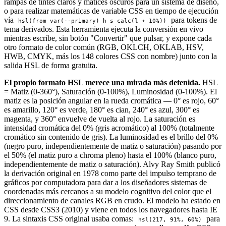
rampas de tintes claros y matices oscuros para un sistema de diseño,
o para realizar matemáticas de variable CSS en tiempo de ejecución
vía
para tokens de
hsl(from var(--primary) h s calc(l + 10%))
tema derivados. Esta herramienta ejecuta la conversión en vivo
mientras escribe, sin botón "Convertir" que pulsar, y expone cada
otro formato de color común (RGB, OKLCH, OKLAB, HSV,
HWB, CMYK, más los 148 colores CSS con nombre) junto con la
salida HSL de forma gratuita.
El propio formato HSL merece una mirada más detenida.
HSL
= Matiz (0-360°), Saturación (0-100%), Luminosidad (0-100%). El
matiz es la posición angular en la rueda cromática — 0° es rojo, 60°
es amarillo, 120° es verde, 180° es cian, 240° es azul, 300° es
magenta, y 360° envuelve de vuelta al rojo. La saturación es
intensidad cromática del 0% (gris acromático) al 100% (totalmente
cromático sin contenido de gris). La luminosidad es el brillo del 0%
(negro puro, independientemente de matiz o saturación) pasando por
el 50% (el matiz puro a chroma pleno) hasta el 100% (blanco puro,
independientemente de matiz o saturación). Alvy Ray Smith publicó
la derivación original en 1978 como parte del impulso temprano de
gráficos por computadora para dar a los diseñadores sistemas de
coordenadas más cercanos a su modelo cognitivo del color que el
direccionamiento de canales RGB en crudo. El modelo ha estado en
CSS desde CSS3 (2010) y viene en todos los navegadores hasta IE
9. La sintaxis CSS original usaba comas:
para
hsl(217, 91%, 60%)