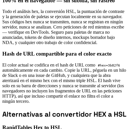
100% en el navegador — sin subida, sin rastreo
Todo el análisis hex, la conversión HSL, la puntuación de contraste
y la generación de paletas se ejecutan localmente en su navegador.
Sus códigos hex nunca se transmiten, nunca se registran en ningún
servidor, nunca se analizan. Cero peticiones de red mientras escribe
— verifique en DevTools. Seguro para paletas de marca no
anunciadas, tokens de diseño internos, mockups borrador bajo
NDA, y cualquier otro trabajo de color confidencial.
Hash de URL compartible para el color exacto
El color actual se codifica en el hash de URL como
#hex=3b82f6
automáticamente en cada cambio. Copie la URL, péguela en un hilo
de Slack o en una issue de GitHub, y cualquiera que la abra
aterrizará en el mismo hex con el mismo triple HSL. El hash vive
solo en su barra de direcciones y nunca se transmite al servidor (los
navegadores no incluyen los fragmentos de URL en las peticiones
HTTP), así que incluso compartir el enlace no filtra el color a
ningún tercero.
Alternativas al convertidor HEX a HSL
RapidTables Hex to HSL