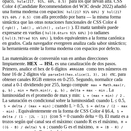
opaco,
para los que llevan alfa. CSS
hsla(217, 91%, 60%, 0.5)
Color 4 (Candidate Recommendation del W3C desde 2022) añadió
una forma moderna con espacios:
y
hsl(217 91% 60%)
hsl(217
con alfa precedido por barra — la misma forma
91% 60% / 0.5)
sintáctica que las otras notaciones funcionales de CSS Color 4
(
,
,
,
). El matiz también puede
rgb()
lab()
oklch()
color()
expresarse en vueltas (
) o radianes
hsl(0.6turn 91% 60%)
(
), todos equivalentes a la forma canónica
hsl(3.787rad 91% 60%)
en grados. Cada navegador evergreen analiza cada sabor sintáctico;
la herramienta emite la forma moderna con espacios por defecto.
Las matemáticas de conversión van en ambas direcciones
limpiamente.
HEX → HSL
es una canalización de dos pasos.
Primero, analice el hex de 6 dígitos
como tres números en
#RRGGBB
base 16 de 2 dígitos vía
etc. para
parseInt(hex.slice(1, 3), 16)
obtener canales RGB enteros en 0-255. Segundo, normalice cada
canal a 0-1 dividiendo por 255, luego compute
max = Math.max(r,
,
,
. La
g, b)
min = Math.min(r, g, b)
delta = max - min
luminosidad es el promedio de max y min:
.
L = (max + min) / 2
La saturación es condicional sobre la luminosidad: cuando L ≤ 0.5,
; cuando L > 0.5,
S = delta / (max + min)
S = delta / (2 - max
. Equivalentemente en la forma de CSS Color 4 §6.4,
- min)
S =
(con S = 0 cuando delta = 0). El matiz es a
delta / (1 - |2L - 1|)
trozos según qué canal sea el máximo: cuando R es el máximo,
H =
; cuando G es el máximo,
((G - B) / delta) % 6
H = (B - R) /