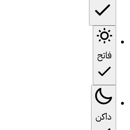
فاتح
داكن