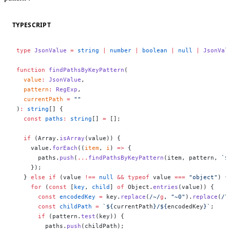
TYPESCRIPT
type
 JsonValue
 =
 string
 |
 number
 |
 boolean
 |
 null
 |
 JsonVal
function
 findPathsByKeyPattern
(
  value
:
 JsonValue
,
  pattern
:
 RegExp
,
  currentPath
 =
 ""
)
:
 string
[] {
  const
 paths
:
 string
[] 
=
 [];
  if
 (Array.
isArray
(value)) {
    value.
forEach
((
item
, 
i
) 
=>
 {
      paths.
push
(
...
findPathsByKeyPattern
(item, pattern, 
`$
    });
  } 
else
 if
 (value 
!==
 null
 &&
 typeof
 value 
===
 "object"
) {
    for
 (
const
 [
key
, 
child
] 
of
 Object.
entries
(value)) {
      const
 encodedKey
 =
 key.
replace
(
/
~
/
g
, 
"~0"
).
replace
(
/
\
      const
 childPath
 =
 `${
currentPath
}/${
encodedKey
}`
;
      if
 (pattern.
test
(key)) {
        paths.
push
(childPath);