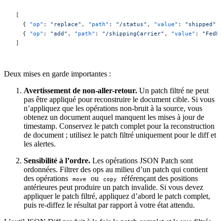
[
  { 
"op"
: 
"replace"
, 
"path"
: 
"/status"
, 
"value"
: 
"shipped"
 
  { 
"op"
: 
"add"
, 
"path"
: 
"/shippingCarrier"
, 
"value"
: 
"FedE
]
Deux mises en garde importantes :
Avertissement de non-aller-retour.
Un patch filtré ne peut
pas être appliqué pour reconstruire le document cible. Si vous
n’appliquez que les opérations non-bruit à la source, vous
obtenez un document auquel manquent les mises à jour de
timestamp. Conservez le patch complet pour la reconstruction
de document ; utilisez le patch filtré uniquement pour le diff et
les alertes.
Sensibilité à l’ordre.
Les opérations JSON Patch sont
ordonnées. Filtrer des ops au milieu d’un patch qui contient
des opérations
ou
référençant des positions
move
copy
antérieures peut produire un patch invalide. Si vous devez
appliquer le patch filtré, appliquez d’abord le patch complet,
puis re-diffez le résultat par rapport à votre état attendu.