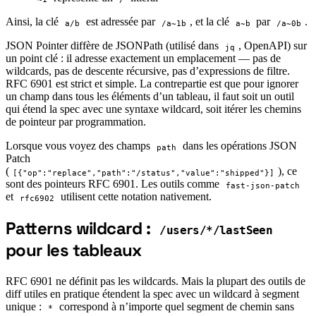
Ainsi, la clé
est adressée par
, et la clé
par
.
a/b
/a~1b
a~b
/a~0b
JSON Pointer diffère de JSONPath (utilisé dans
, OpenAPI) sur
jq
un point clé : il adresse exactement un emplacement — pas de
wildcards, pas de descente récursive, pas d’expressions de filtre.
RFC 6901 est strict et simple. La contrepartie est que pour ignorer
un champ dans tous les éléments d’un tableau, il faut soit un outil
qui étend la spec avec une syntaxe wildcard, soit itérer les chemins
de pointeur par programmation.
Lorsque vous voyez des champs
dans les opérations JSON
path
Patch
(
), ce
[{"op":"replace","path":"/status","value":"shipped"}]
sont des pointeurs RFC 6901. Les outils comme
fast-json-patch
et
utilisent cette notation nativement.
rfc6902
Patterns wildcard :
/users/*/lastSeen
#
pour les tableaux
RFC 6901 ne définit pas les wildcards. Mais la plupart des outils de
diff utiles en pratique étendent la spec avec un wildcard à segment
unique :
correspond à n’importe quel segment de chemin sans
*