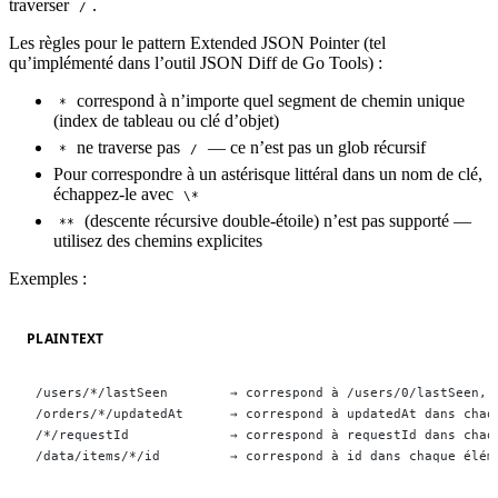
traverser
.
/
Les règles pour le pattern Extended JSON Pointer (tel
qu’implémenté dans l’outil JSON Diff de Go Tools) :
correspond à n’importe quel segment de chemin unique
*
(index de tableau ou clé d’objet)
ne traverse pas
— ce n’est pas un glob récursif
*
/
Pour correspondre à un astérisque littéral dans un nom de clé,
échappez-le avec
\*
(descente récursive double-étoile) n’est pas supporté —
**
utilisez des chemins explicites
Exemples :
PLAINTEXT
/users/*/lastSeen        → correspond à /users/0/lastSeen, 
/orders/*/updatedAt      → correspond à updatedAt dans chaq
/*/requestId             → correspond à requestId dans chaq
/data/items/*/id         → correspond à id dans chaque élém