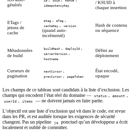
id
uuid
nonce
/ KSUID à
générés
idempotencyKey
chaque insertion
,
,
etag
eTag
ETags /
,
Hash de contenu
cacheKey
version
jetons de
(quand auto-
ou séquence
cache
incrémenté)
,
,
buildHash
deployId
Métadonnées
Défini au
,
serverVersion
de build
déploiement
hostname
Curseurs de
,
État encodé,
nextCursor
pagination
,
opaque
prevCursor
pageToken
Les champs de ce tableau sont candidats à la liste d’exclusion. Les
champs qui encodent l’état réel du domaine —
,
,
status
amount
,
— ne doivent jamais en faire partie.
userId
items
L’objectif est une liste d’exclusion qui vit dans le code, est revue
dans les PR, et est auditée lorsque les exigences de sécurité
changent. Pas un pipeline
ponctuel qu’un développeur a écrit
jq
localement et oublié de committer.