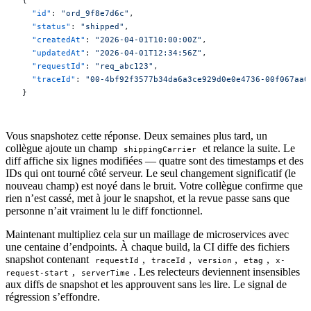
  "id"
: 
"ord_9f8e7d6c"
,
  "status"
: 
"shipped"
,
  "createdAt"
: 
"2026-04-01T10:00:00Z"
,
  "updatedAt"
: 
"2026-04-01T12:34:56Z"
,
  "requestId"
: 
"req_abc123"
,
  "traceId"
: 
"00-4bf92f3577b34da6a3ce929d0e0e4736-00f067aa0
}
Vous snapshotez cette réponse. Deux semaines plus tard, un
collègue ajoute un champ
et relance la suite. Le
shippingCarrier
diff affiche six lignes modifiées — quatre sont des timestamps et des
IDs qui ont tourné côté serveur. Le seul changement significatif (le
nouveau champ) est noyé dans le bruit. Votre collègue confirme que
rien n’est cassé, met à jour le snapshot, et la revue passe sans que
personne n’ait vraiment lu le diff fonctionnel.
Maintenant multipliez cela sur un maillage de microservices avec
une centaine d’endpoints. À chaque build, la CI diffe des fichiers
snapshot contenant
,
,
,
,
requestId
traceId
version
etag
x-
,
. Les relecteurs deviennent insensibles
request-start
serverTime
aux diffs de snapshot et les approuvent sans les lire. Le signal de
régression s’effondre.