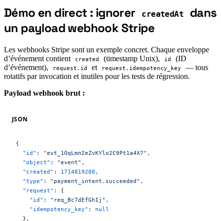
Démo en direct : ignorer
dans
createdAt
#
un payload webhook Stripe
Les webhooks Stripe sont un exemple concret. Chaque enveloppe
d’événement contient
(timestamp Unix),
(ID
created
id
d’événement),
et
— tous
request.id
request.idempotency_key
rotatifs par invocation et inutiles pour les tests de régression.
Payload webhook brut :
JSON
{
  "id"
: 
"evt_1OqLmn2eZvKYlo2C9Pt1a4X7"
,
  "object"
: 
"event"
,
  "created"
: 
1714819200
,
  "type"
: 
"payment_intent.succeeded"
,
  "request"
: {
    "id"
: 
"req_Bc7dEfGhIj"
,
    "idempotency_key"
: 
null
  },