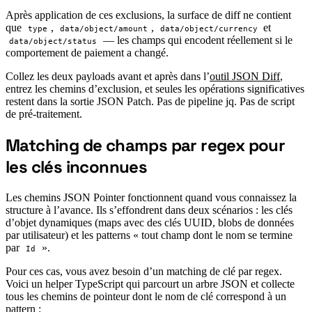
Après application de ces exclusions, la surface de diff ne contient
que
,
,
et
type
data/object/amount
data/object/currency
— les champs qui encodent réellement si le
data/object/status
comportement de paiement a changé.
Collez les deux payloads avant et après dans l’
outil JSON Diff
,
entrez les chemins d’exclusion, et seules les opérations significatives
restent dans la sortie JSON Patch. Pas de pipeline jq. Pas de script
de pré-traitement.
Matching de champs par regex pour
#
les clés inconnues
Les chemins JSON Pointer fonctionnent quand vous connaissez la
structure à l’avance. Ils s’effondrent dans deux scénarios : les clés
d’objet dynamiques (maps avec des clés UUID, blobs de données
par utilisateur) et les patterns « tout champ dont le nom se termine
par
».
Id
Pour ces cas, vous avez besoin d’un matching de clé par regex.
Voici un helper TypeScript qui parcourt un arbre JSON et collecte
tous les chemins de pointeur dont le nom de clé correspond à un
pattern :