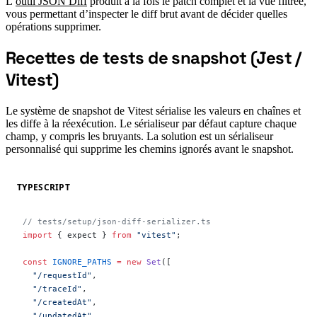
L’
outil JSON Diff
produit à la fois le patch complet et la vue filtrée,
vous permettant d’inspecter le diff brut avant de décider quelles
opérations supprimer.
Recettes de tests de snapshot (Jest /
#
Vitest)
Le système de snapshot de Vitest sérialise les valeurs en chaînes et
les diffe à la réexécution. Le sérialiseur par défaut capture chaque
champ, y compris les bruyants. La solution est un sérialiseur
personnalisé qui supprime les chemins ignorés avant le snapshot.
TYPESCRIPT
// tests/setup/json-diff-serializer.ts
import
 { expect } 
from
 "vitest"
;
const
 IGNORE_PATHS
 =
 new
 Set
([
  "/requestId"
,
  "/traceId"
,
  "/createdAt"
,
  "/updatedAt"
,