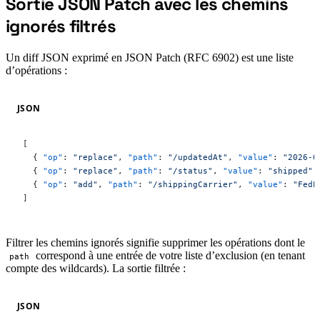
Sortie JSON Patch avec les chemins
#
ignorés filtrés
Un diff JSON exprimé en JSON Patch (RFC 6902) est une liste
d’opérations :
JSON
[
  { 
"op"
: 
"replace"
, 
"path"
: 
"/updatedAt"
, 
"value"
: 
"2026-0
  { 
"op"
: 
"replace"
, 
"path"
: 
"/status"
, 
"value"
: 
"shipped"
 
  { 
"op"
: 
"add"
, 
"path"
: 
"/shippingCarrier"
, 
"value"
: 
"FedE
]
Filtrer les chemins ignorés signifie supprimer les opérations dont le
correspond à une entrée de votre liste d’exclusion (en tenant
path
compte des wildcards). La sortie filtrée :
JSON