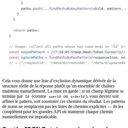
      }
      paths.
push
(
...
findPathsByKeyPattern
(child, pattern, c
    }
  }
  return
 paths;
}
// Usage: collect all paths whose key name ends in "Id" or 
const
 noisePattern
 =
 /
(?:Id
|
At
|
Stamp
|
Hash
|
Token
|
Cursor)
$
/
;
const
 ignorePaths
 =
 findPathsByKeyPattern
(responseJson, noi
// → ["/requestId", "/data/0/createdAt", "/data/0/updatedAt
Cela vous donne une liste d’exclusion dynamique dérivée de la
structure réelle de la réponse plutôt qu’un ensemble de chaînes
maintenu manuellement. La mise en garde : si un champ légitime se
termine par
(comme
ou
), vous devrez soit
Id
userId
orderId
affiner le pattern, soit soustraire ces chemins du résultat. Les patterns
de noms ne remplacent pas les listes de chemins explicites — ils les
complètent pour les grandes API où maintenir chaque chemin
manuellement est impraticable.