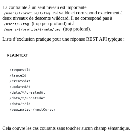
La contrainte à un seul niveau est importante.
est valide et correspond exactement à
/users/*/profile/*/tag
deux niveaux de descente wildcard. Il ne correspond pas à
(trop peu profond) ni à
/users/0/tag
(trop profond).
/users/0/profile/0/meta/tag
Liste d’exclusion pratique pour une réponse REST API typique :
PLAINTEXT
/requestId
/traceId
/createdAt
/updatedAt
/data/*/createdAt
/data/*/updatedAt
/data/*/id
/pagination/nextCursor
Cela couvre les cas courants sans toucher aucun champ sémantique.