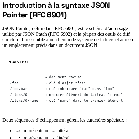
Introduction à la syntaxe JSON
#
Pointer (RFC 6901)
JSON Pointer, défini dans RFC 6901, est le schéma d’adressage
utilisé par JSON Patch (RFC 6902) et la plupart des outils de diff
structuré. Il ressemble à un chemin de système de fichiers et adresse
un emplacement précis dans un document JSON.
PLAINTEXT
/               → document racine
/foo            → clé d'objet "foo"
/foo/bar        → clé imbriquée "bar" dans "foo"
/items/0        → premier élément du tableau "items"
/items/0/name   → clé "name" dans le premier élément
Deux séquences d’échappement gèrent les caractères spéciaux :
représente un
littéral
~0
~
représente un
littéral
~1
/