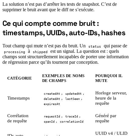
La solution n’est pas d’arrêter les tests de snapshot. C’est de
supprimer le bruit avant que le diff ne s’exécute.
Ce qui compte comme bruit :
#
timestamps, UUIDs, auto-IDs, hashes
Tout champ qui mute n’est pas du bruit. Un
qui passe de
status
à
est un signal. La question est : quels
processing
shipped
champs sont structurellement incapables de porter une information
de régression parce qu’ils tournent par conception.
EXEMPLES DE NOMS
POURQUOI IL
CATÉGORIE
DE CHAMPS
MUTE
,
,
Horloge serveur,
createdAt
updatedAt
Timestamps
,
,
heure de la
deletedAt
lastSeen
requête
expiresAt
Corrélation
,
,
Généré par
requestId
traceId
de requête
,
requête
spanId
correlationId
UUID v4 / ULID
IDs auto-
,
,
,