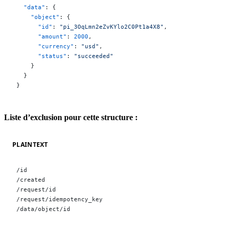
  "data"
: {
    "object"
: {
      "id"
: 
"pi_3OqLmn2eZvKYlo2C0Pt1a4X8"
,
      "amount"
: 
2000
,
      "currency"
: 
"usd"
,
      "status"
: 
"succeeded"
    }
  }
}
Liste d’exclusion pour cette structure :
PLAINTEXT
/id
/created
/request/id
/request/idempotency_key
/data/object/id