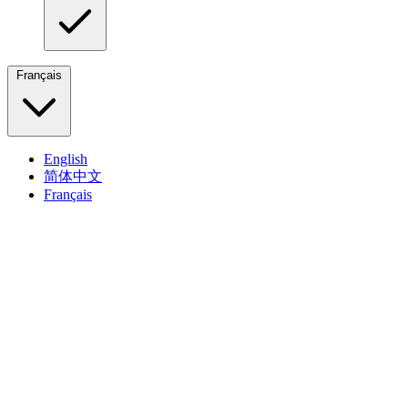
Français
English
简体中文
Français