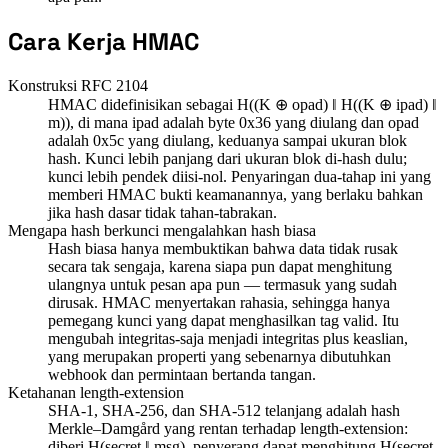
Cara Kerja HMAC
Konstruksi RFC 2104
HMAC didefinisikan sebagai H((K ⊕ opad) ‖ H((K ⊕ ipad) ‖
m)), di mana ipad adalah byte 0x36 yang diulang dan opad
adalah 0x5c yang diulang, keduanya sampai ukuran blok
hash. Kunci lebih panjang dari ukuran blok di-hash dulu;
kunci lebih pendek diisi-nol. Penyaringan dua-tahap ini yang
memberi HMAC bukti keamanannya, yang berlaku bahkan
jika hash dasar tidak tahan-tabrakan.
Mengapa hash berkunci mengalahkan hash biasa
Hash biasa hanya membuktikan bahwa data tidak rusak
secara tak sengaja, karena siapa pun dapat menghitung
ulangnya untuk pesan apa pun — termasuk yang sudah
dirusak. HMAC menyertakan rahasia, sehingga hanya
pemegang kunci yang dapat menghasilkan tag valid. Itu
mengubah integritas-saja menjadi integritas plus keaslian,
yang merupakan properti yang sebenarnya dibutuhkan
webhook dan permintaan bertanda tangan.
Ketahanan length-extension
SHA-1, SHA-256, dan SHA-512 telanjang adalah hash
Merkle–Damgård yang rentan terhadap length-extension:
diberi H(secret ‖ msg), penyerang dapat menghitung H(secret