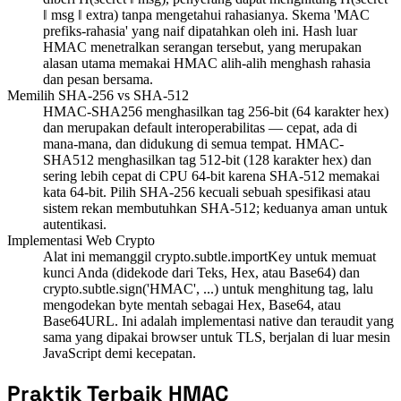
‖ msg ‖ extra) tanpa mengetahui rahasianya. Skema 'MAC
prefiks-rahasia' yang naif dipatahkan oleh ini. Hash luar
HMAC menetralkan serangan tersebut, yang merupakan
alasan utama memakai HMAC alih-alih menghash rahasia
dan pesan bersama.
Memilih SHA-256 vs SHA-512
HMAC-SHA256 menghasilkan tag 256-bit (64 karakter hex)
dan merupakan default interoperabilitas — cepat, ada di
mana-mana, dan didukung di semua tempat. HMAC-
SHA512 menghasilkan tag 512-bit (128 karakter hex) dan
sering lebih cepat di CPU 64-bit karena SHA-512 memakai
kata 64-bit. Pilih SHA-256 kecuali sebuah spesifikasi atau
sistem rekan membutuhkan SHA-512; keduanya aman untuk
autentikasi.
Implementasi Web Crypto
Alat ini memanggil crypto.subtle.importKey untuk memuat
kunci Anda (didekode dari Teks, Hex, atau Base64) dan
crypto.subtle.sign('HMAC', ...) untuk menghitung tag, lalu
mengodekan byte mentah sebagai Hex, Base64, atau
Base64URL. Ini adalah implementasi native dan teraudit yang
sama yang dipakai browser untuk TLS, berjalan di luar mesin
JavaScript demi kecepatan.
Praktik Terbaik HMAC