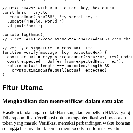
// HMAC-SHA256 with a UTF-8 text key, hex output

const hmac = crypto

  .createHmac('sha256', 'my-secret-key')

  .update('Hello, World!')

  .digest('hex');

console.log(hmac);

// → 'cf3141611e22ea26a9cac6fe41d941274dd6653622c83cba1
// Verify a signature in constant time

function verify(message, key, expectedHex) {

  const actual = crypto.createHmac('sha256', key).updat
  const expected = Buffer.from(expectedHex, 'hex');

  return actual.length === expected.length &&

    crypto.timingSafeEqual(actual, expected);

}
Fitur Utama
Menghasilkan dan memverifikasi dalam satu alat
Hasilkan tanda tangan di tab Hasilkan, atau tempelkan HMAC yang
Diharapkan di tab Verifikasi untuk mengautentikasi webhook atau
token yang masuk. Verifikasi memakai perbandingan waktu-konstan
sehingga hasilnya tidak pernah membocorkan informasi waktu.