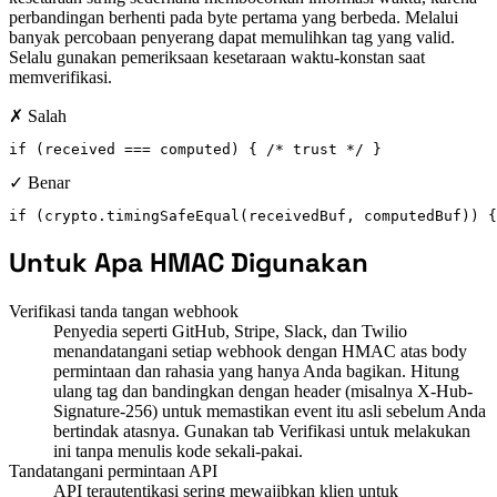
perbandingan berhenti pada byte pertama yang berbeda. Melalui
banyak percobaan penyerang dapat memulihkan tag yang valid.
Selalu gunakan pemeriksaan kesetaraan waktu-konstan saat
memverifikasi.
✗ Salah
if (received === computed) { /* trust */ }
✓ Benar
if (crypto.timingSafeEqual(receivedBuf, computedBuf)) {
Untuk Apa HMAC Digunakan
Verifikasi tanda tangan webhook
Penyedia seperti GitHub, Stripe, Slack, dan Twilio
menandatangani setiap webhook dengan HMAC atas body
permintaan dan rahasia yang hanya Anda bagikan. Hitung
ulang tag dan bandingkan dengan header (misalnya X-Hub-
Signature-256) untuk memastikan event itu asli sebelum Anda
bertindak atasnya. Gunakan tab Verifikasi untuk melakukan
ini tanpa menulis kode sekali-pakai.
Tandatangani permintaan API
API terautentikasi sering mewajibkan klien untuk