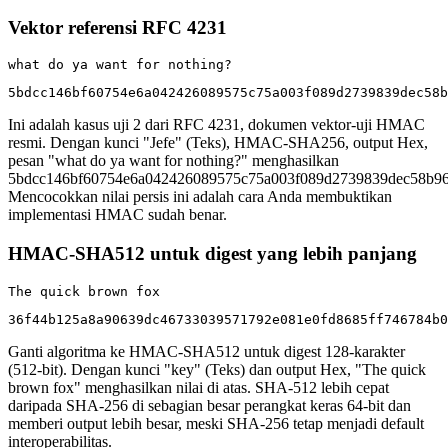
Vektor referensi RFC 4231
what do ya want for nothing?
5bdcc146bf60754e6a042426089575c75a003f089d2739839dec58b
Ini adalah kasus uji 2 dari RFC 4231, dokumen vektor-uji HMAC
resmi. Dengan kunci "Jefe" (Teks), HMAC-SHA256, output Hex,
pesan "what do ya want for nothing?" menghasilkan
5bdcc146bf60754e6a042426089575c75a003f089d2739839dec58b96
Mencocokkan nilai persis ini adalah cara Anda membuktikan
implementasi HMAC sudah benar.
HMAC-SHA512 untuk digest yang lebih panjang
The quick brown fox
36f44b125a8a90639dc46733039571792e081e0fd8685ff746784b0
Ganti algoritma ke HMAC-SHA512 untuk digest 128-karakter
(512-bit). Dengan kunci "key" (Teks) dan output Hex, "The quick
brown fox" menghasilkan nilai di atas. SHA-512 lebih cepat
daripada SHA-256 di sebagian besar perangkat keras 64-bit dan
memberi output lebih besar, meski SHA-256 tetap menjadi default
interoperabilitas.