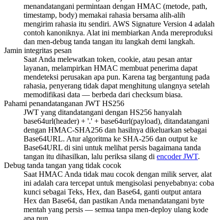
menandatangani permintaan dengan HMAC (metode, path,
timestamp, body) memakai rahasia bersama alih-alih
mengirim rahasia itu sendiri. AWS Signature Version 4 adalah
contoh kanoniknya. Alat ini membiarkan Anda mereproduksi
dan men-debug tanda tangan itu langkah demi langkah.
Jamin integritas pesan
Saat Anda melewatkan token, cookie, atau pesan antar
layanan, melampirkan HMAC membuat penerima dapat
mendeteksi perusakan apa pun. Karena tag bergantung pada
rahasia, penyerang tidak dapat menghitung ulangnya setelah
memodifikasi data — berbeda dari checksum biasa.
Pahami penandatanganan JWT HS256
JWT yang ditandatangani dengan HS256 hanyalah
base64url(header) + '.' + base64url(payload), ditandatangani
dengan HMAC-SHA256 dan hasilnya dikeluarkan sebagai
Base64URL. Atur algoritma ke SHA-256 dan output ke
Base64URL di sini untuk melihat persis bagaimana tanda
tangan itu dihasilkan, lalu periksa silang di
encoder JWT
.
Debug tanda tangan yang tidak cocok
Saat HMAC Anda tidak mau cocok dengan milik server, alat
ini adalah cara tercepat untuk mengisolasi penyebabnya: coba
kunci sebagai Teks, Hex, dan Base64, ganti output antara
Hex dan Base64, dan pastikan Anda menandatangani byte
mentah yang persis — semua tanpa men-deploy ulang kode
apa pun.