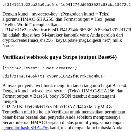
cf3141611e22ea26a9cac6fe41d941274dd6653622c83cba13972d1
Dengan kunci "my-secret-key" (Pengodean kunci = Teks),
algoritma HMAC-SHA256, dan Format output = Hex, pesan
"Hello, World!" menghasilkan
cf3141611e22ea26a9cac6fe41d941274dd6653622c83cba13972d177
Ini adalah digest hex 64-karakter kanonik yang Anda peroleh dari
crypto.createHmac('sha256', key).update(msg).digest('hex') milik
Node.
Verifikasi webhook gaya Stripe (output Base64)
{"id":42,"event":"user.created"}
Cd2f7zTKaJFeG6k+t1FcvDPn51OAZ2f4GrxkCUgMhGs=
Banyak penyedia webhook mengirim tanda tangan sebagai Base64.
Dengan kunci "whsec_test_secret" (Teks), HMAC-SHA256, dan
Format output = Base64, body JSON tersebut ditandatangani
menjadi
Cd2f7zTKaJFeG6k+t1FcvDPn51OAZ2f4GrxkCUgMhGs=.
Tempelkan nilai itu ke tab Verifikasi untuk memastikan permintaan
benar-benar berasal dari penyedia Anda sebelum memprosesnya.
Secara internal HMAC berjalan di atas primitif yang sama dengan
generator hash SHA-256
kami, tetapi dengan kunci rahasia Anda.