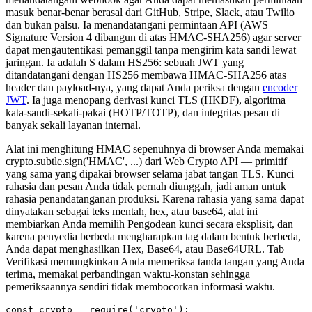
masuk benar-benar berasal dari GitHub, Stripe, Slack, atau Twilio
dan bukan palsu. Ia menandatangani permintaan API (AWS
Signature Version 4 dibangun di atas HMAC-SHA256) agar server
dapat mengautentikasi pemanggil tanpa mengirim kata sandi lewat
jaringan. Ia adalah S dalam HS256: sebuah JWT yang
ditandatangani dengan HS256 membawa HMAC-SHA256 atas
header dan payload-nya, yang dapat Anda periksa dengan
encoder
JWT
. Ia juga menopang derivasi kunci TLS (HKDF), algoritma
kata-sandi-sekali-pakai (HOTP/TOTP), dan integritas pesan di
banyak sekali layanan internal.
Alat ini menghitung HMAC sepenuhnya di browser Anda memakai
crypto.subtle.sign('HMAC', ...) dari Web Crypto API — primitif
yang sama yang dipakai browser selama jabat tangan TLS. Kunci
rahasia dan pesan Anda tidak pernah diunggah, jadi aman untuk
rahasia penandatanganan produksi. Karena rahasia yang sama dapat
dinyatakan sebagai teks mentah, hex, atau base64, alat ini
membiarkan Anda memilih Pengodean kunci secara eksplisit, dan
karena penyedia berbeda mengharapkan tag dalam bentuk berbeda,
Anda dapat menghasilkan Hex, Base64, atau Base64URL. Tab
Verifikasi memungkinkan Anda memeriksa tanda tangan yang Anda
terima, memakai perbandingan waktu-konstan sehingga
pemeriksaannya sendiri tidak membocorkan informasi waktu.
const crypto = require('crypto');
