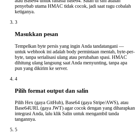
atau Base64 untuk rahasia base64. Salah di sini adalah
penyebab utama HMAC tidak cocok, jadi saat ragu cobalah
ketiganya.
3
Masukkan pesan
Tempelkan byte persis yang ingin Anda tandatangani —
untuk webhook ini adalah body permintaan mentah, byte-per-
byte, tanpa serialisasi ulang atau perubahan spasi. HMAC
dihitung ulang langsung saat Anda menyunting, tanpa apa
pun yang dikirim ke server.
4
Pilih format output dan salin
Pilih Hex (gaya GitHub), Base64 (gaya Stripe/AWS), atau
Base64URL (gaya JWT) agar cocok dengan yang diharapkan
integrasi Anda, lalu klik Salin untuk mengambil tanda
tangannya.
5