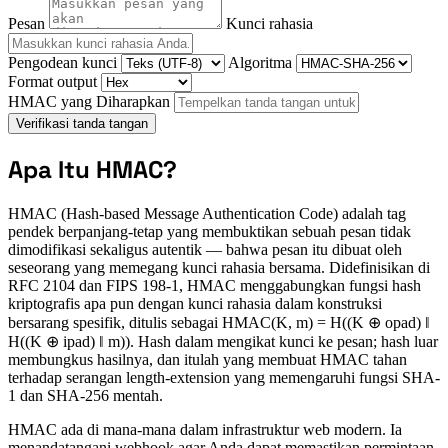
Pesan
Kunci rahasia
Pengodean kunci
Algoritma
Format output
HMAC yang Diharapkan
Verifikasi tanda tangan
Apa Itu HMAC?
HMAC (Hash-based Message Authentication Code) adalah tag
pendek berpanjang-tetap yang membuktikan sebuah pesan tidak
dimodifikasi sekaligus autentik — bahwa pesan itu dibuat oleh
seseorang yang memegang kunci rahasia bersama. Didefinisikan di
RFC 2104 dan FIPS 198-1, HMAC menggabungkan fungsi hash
kriptografis apa pun dengan kunci rahasia dalam konstruksi
bersarang spesifik, ditulis sebagai HMAC(K, m) = H((K ⊕ opad) ‖
H((K ⊕ ipad) ‖ m)). Hash dalam mengikat kunci ke pesan; hash luar
membungkus hasilnya, dan itulah yang membuat HMAC tahan
terhadap serangan length-extension yang memengaruhi fungsi SHA-
1 dan SHA-256 mentah.
HMAC ada di mana-mana dalam infrastruktur web modern. Ia
menandatangani webhook agar Anda dapat memastikan permintaan