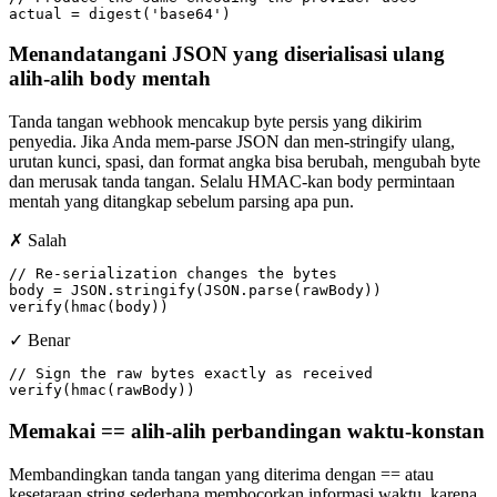
actual = digest('base64')
Menandatangani JSON yang diserialisasi ulang
alih-alih body mentah
Tanda tangan webhook mencakup byte persis yang dikirim
penyedia. Jika Anda mem-parse JSON dan men-stringify ulang,
urutan kunci, spasi, dan format angka bisa berubah, mengubah byte
dan merusak tanda tangan. Selalu HMAC-kan body permintaan
mentah yang ditangkap sebelum parsing apa pun.
✗ Salah
// Re-serialization changes the bytes

body = JSON.stringify(JSON.parse(rawBody))

verify(hmac(body))
✓ Benar
// Sign the raw bytes exactly as received

verify(hmac(rawBody))
Memakai == alih-alih perbandingan waktu-konstan
Membandingkan tanda tangan yang diterima dengan == atau
kesetaraan string sederhana membocorkan informasi waktu, karena