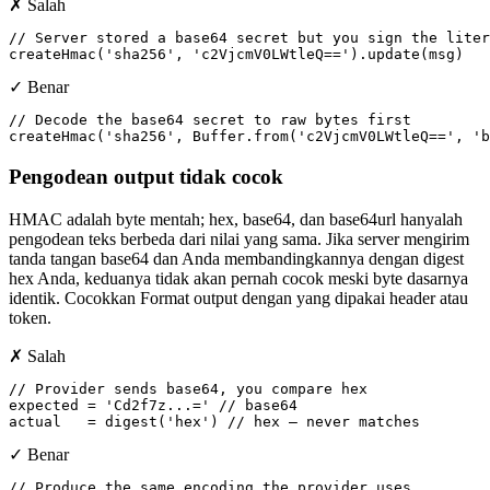
✗ Salah
// Server stored a base64 secret but you sign the liter
createHmac('sha256', 'c2VjcmV0LWtleQ==').update(msg)
✓ Benar
// Decode the base64 secret to raw bytes first

createHmac('sha256', Buffer.from('c2VjcmV0LWtleQ==', '
Pengodean output tidak cocok
HMAC adalah byte mentah; hex, base64, dan base64url hanyalah
pengodean teks berbeda dari nilai yang sama. Jika server mengirim
tanda tangan base64 dan Anda membandingkannya dengan digest
hex Anda, keduanya tidak akan pernah cocok meski byte dasarnya
identik. Cocokkan Format output dengan yang dipakai header atau
token.
✗ Salah
// Provider sends base64, you compare hex

expected = 'Cd2f7z...=' // base64

actual   = digest('hex') // hex — never matches
✓ Benar
// Produce the same encoding the provider uses
