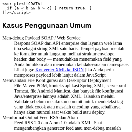
<script><![CDATA[

  if (a < b && b > c) { return true; }

]]></script>
Kasus Penggunaan Umum
Men-debug Payload SOAP / Web Service
Respons SOAP dari API enterprise dan layanan web lama
tiba sebagai string XML satu baris. Tempel payload mentah
ke formatter untuk langsung melihat struktur envelope,
header, dan body — memudahkan menemukan field yang
Anda butuhkan atau menemukan ketidaksesuaian namespace.
Lihat juga:
Konverter XML ke JSON
jika Anda perlu
memproses payload lebih lanjut dalam JavaScript.
Memvalidasi File Konfigurasi dan Deskriptor Deployment
File Maven POM, konteks aplikasi Spring XML, server.xml
Tomcat, file Android Manifest, dan banyak file konfigurasi
Java/enterprise lainnya adalah XML. Jalankan melalui
Validate sebelum melakukan commit untuk mendeteksi tag
yang tidak cocok atau masalah encoding yang sebaliknya
hanya akan muncul saat waktu build atau deploy.
Memformat Output Feed RSS dan Atom
Feed RSS 2.0 dan Atom 1.0 adalah XML. Saat
mengembangkan generator feed atau men-debug masalah