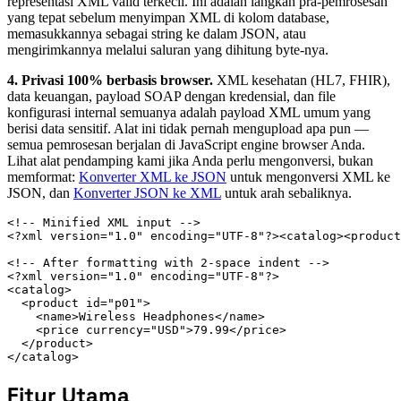
representasi XML valid terkecil. Ini adalah langkah pra-pemrosesan
yang tepat sebelum menyimpan XML di kolom database,
memasukkannya sebagai string ke dalam JSON, atau
mengirimkannya melalui saluran yang dihitung byte-nya.
4. Privasi 100% berbasis browser.
XML kesehatan (HL7, FHIR),
data keuangan, payload SOAP dengan kredensial, dan file
konfigurasi internal semuanya adalah payload XML umum yang
berisi data sensitif. Alat ini tidak pernah mengupload apa pun —
semua pemrosesan berjalan di JavaScript engine browser Anda.
Lihat alat pendamping kami jika Anda perlu mengonversi, bukan
memformat:
Konverter XML ke JSON
untuk mengonversi XML ke
JSON, dan
Konverter JSON ke XML
untuk arah sebaliknya.
<!-- Minified XML input -->

<?xml version="1.0" encoding="UTF-8"?><catalog><product
<!-- After formatting with 2-space indent -->

<?xml version="1.0" encoding="UTF-8"?>

<catalog>

  <product id="p01">

    <name>Wireless Headphones</name>

    <price currency="USD">79.99</price>

  </product>

</catalog>
Fitur Utama