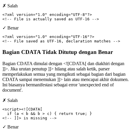
✗ Salah
<?xml version="1.0" encoding="UTF-8"?>

<!-- File is actually saved as UTF-16 -->
✓ Benar
<?xml version="1.0" encoding="UTF-16"?>

<!-- File saved as UTF-16, declaration matches -->
Bagian CDATA Tidak Ditutup dengan Benar
Bagian CDATA dimulai dengan <![CDATA[ dan diakhiri dengan
]]>. Jika urutan penutup ]]> hilang atau salah ketik, parser
memperlakukan semua yang mengikuti sebagai bagian dari bagian
CDATA sampai menemukan ]]> lain atau mencapai akhir dokumen.
Ini biasanya bermanifestasi sebagai error 'unexpected end of
document'.
✗ Salah
<script><![CDATA[

  if (a < b && b > c) { return true; }

<!-- ]]> is missing -->
✓ Benar