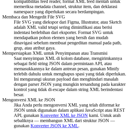
kompatibilitas feed reader, format XML feed mentah untuk
memeriksa metadata channel, struktur item, dan deklarasi
namespace yang diperlukan secara berdampingan.
Membaca dan Mengedit File SVG
File SVG yang diekspor dari Figma, Illustrator, atau Sketch
adalah XML valid tetapi sering diminifikasi atau berisi
indentasi berlebihan dari eksporter. Format SVG untuk
mendapatkan pohon elemen yang bersih dan mudah
dinavigasi sebelum membuat pengeditan manual pada path,
grup, atau atribut gaya.
Mempersiapkan XML untuk Penyimpanan atau Transmisi
Saat menyimpan XML di kolom database, mengirimkannya
sebagai field string JSON dalam permintaan API, atau
memasukkannya ke dalam antrean pesan, gunakan Minify
terlebih dahulu untuk menghapus spasi yang tidak diperlukan.
Ini mengurangi ukuran payload dan menghindari masalah
dengan parser JSON yang mungkin tersandung pada karakter
kontrol yang tidak di-escape dalam string XML berindentasi
besar.
Mengonversi XML ke JSON
Jika Anda perlu mengonversi XML yang telah diformat ke
JSON untuk digunakan dalam aplikasi JavaScript atau REST
API, gunakan
Konverter XML ke JSON
kami. Untuk arah
sebaliknya — membangun XML dari struktur JSON —
gunakan
Konverter JSON ke XML
.