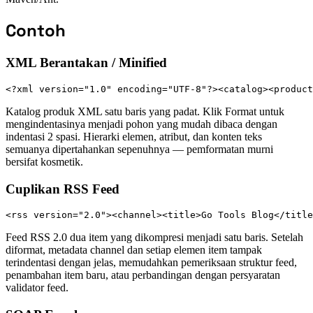
Contoh
XML Berantakan / Minified
<?xml version="1.0" encoding="UTF-8"?><catalog><product
Katalog produk XML satu baris yang padat. Klik Format untuk
mengindentasinya menjadi pohon yang mudah dibaca dengan
indentasi 2 spasi. Hierarki elemen, atribut, dan konten teks
semuanya dipertahankan sepenuhnya — pemformatan murni
bersifat kosmetik.
Cuplikan RSS Feed
<rss version="2.0"><channel><title>Go Tools Blog</title
Feed RSS 2.0 dua item yang dikompresi menjadi satu baris. Setelah
diformat, metadata channel dan setiap elemen item tampak
terindentasi dengan jelas, memudahkan pemeriksaan struktur feed,
penambahan item baru, atau perbandingan dengan persyaratan
validator feed.