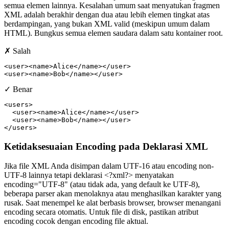
semua elemen lainnya. Kesalahan umum saat menyatukan fragmen
XML adalah berakhir dengan dua atau lebih elemen tingkat atas
berdampingan, yang bukan XML valid (meskipun umum dalam
HTML). Bungkus semua elemen saudara dalam satu kontainer root.
✗ Salah
<user><name>Alice</name></user>

<user><name>Bob</name></user>
✓ Benar
<users>

  <user><name>Alice</name></user>

  <user><name>Bob</name></user>

</users>
Ketidaksesuaian Encoding pada Deklarasi XML
Jika file XML Anda disimpan dalam UTF-16 atau encoding non-
UTF-8 lainnya tetapi deklarasi <?xml?> menyatakan
encoding="UTF-8" (atau tidak ada, yang default ke UTF-8),
beberapa parser akan menolaknya atau menghasilkan karakter yang
rusak. Saat menempel ke alat berbasis browser, browser menangani
encoding secara otomatis. Untuk file di disk, pastikan atribut
encoding cocok dengan encoding file aktual.