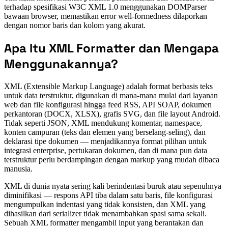
terhadap spesifikasi W3C XML 1.0 menggunakan DOMParser
bawaan browser, memastikan error well-formedness dilaporkan
dengan nomor baris dan kolom yang akurat.
Apa Itu XML Formatter dan Mengapa
Menggunakannya?
XML (Extensible Markup Language) adalah format berbasis teks
untuk data terstruktur, digunakan di mana-mana mulai dari layanan
web dan file konfigurasi hingga feed RSS, API SOAP, dokumen
perkantoran (DOCX, XLSX), grafis SVG, dan file layout Android.
Tidak seperti JSON, XML mendukung komentar, namespace,
konten campuran (teks dan elemen yang berselang-seling), dan
deklarasi tipe dokumen — menjadikannya format pilihan untuk
integrasi enterprise, pertukaran dokumen, dan di mana pun data
terstruktur perlu berdampingan dengan markup yang mudah dibaca
manusia.
XML di dunia nyata sering kali berindentasi buruk atau sepenuhnya
diminifikasi — respons API tiba dalam satu baris, file konfigurasi
mengumpulkan indentasi yang tidak konsisten, dan XML yang
dihasilkan dari serializer tidak menambahkan spasi sama sekali.
Sebuah XML formatter mengambil input yang berantakan dan