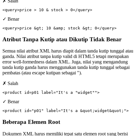
✗ Salah
<query>price > 10 & stock > 0</query>
✓ Benar
<query>price &gt; 10 &amp; stock &gt; 0</query>
Atribut Tanpa Kutip atau Dikutip Tidak Benar
Semua nilai atribut XML harus diapit dalam tanda kutip tunggal atau
ganda. Nilai atribut tanpa kutip valid di HTML5 tetapi merupakan
error well-formedness dalam XML. Juga, nilai yang mengandung
tanda kutip ganda harus menggunakan tanda kutip tunggal sebagai
pembatas (atau escape kutipan sebagai ").
✗ Salah
<product id=p01 label="It's a "widget"">
✓ Benar
<product id="p01" label="It's a &quot;widget&quot;">
Beberapa Elemen Root
Dokumen XML harus memiliki tepat satu elemen root yang berisi