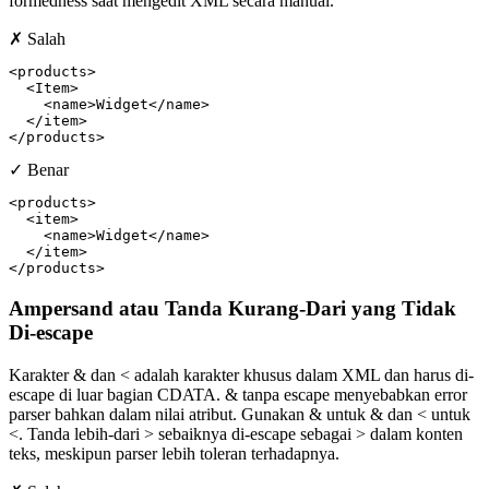
formedness saat mengedit XML secara manual.
✗ Salah
<products>

  <Item>

    <name>Widget</name>

  </item>

</products>
✓ Benar
<products>

  <item>

    <name>Widget</name>

  </item>

</products>
Ampersand atau Tanda Kurang-Dari yang Tidak
Di-escape
Karakter & dan < adalah karakter khusus dalam XML dan harus di-
escape di luar bagian CDATA. & tanpa escape menyebabkan error
parser bahkan dalam nilai atribut. Gunakan & untuk & dan < untuk
<. Tanda lebih-dari > sebaiknya di-escape sebagai > dalam konten
teks, meskipun parser lebih toleran terhadapnya.