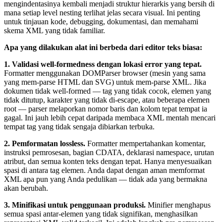
mengindentasinya kembali menjadi struktur hierarkis yang bersih di
mana setiap level nesting terlihat jelas secara visual. Ini penting
untuk tinjauan kode, debugging, dokumentasi, dan memahami
skema XML yang tidak familiar.
Apa yang dilakukan alat ini berbeda dari editor teks biasa:
1. Validasi well-formedness dengan lokasi error yang tepat.
Formatter menggunakan DOMParser browser (mesin yang sama
yang mem-parse HTML dan SVG) untuk mem-parse XML. Jika
dokumen tidak well-formed — tag yang tidak cocok, elemen yang
tidak ditutup, karakter yang tidak di-escape, atau beberapa elemen
root — parser melaporkan nomor baris dan kolom tepat tempat ia
gagal. Ini jauh lebih cepat daripada membaca XML mentah mencari
tempat tag yang tidak sengaja dibiarkan terbuka.
2. Pemformatan lossless.
Formatter mempertahankan komentar,
instruksi pemrosesan, bagian CDATA, deklarasi namespace, urutan
atribut, dan semua konten teks dengan tepat. Hanya menyesuaikan
spasi di antara tag elemen. Anda dapat dengan aman memformat
XML apa pun yang Anda pedulikan — tidak ada yang bermakna
akan berubah.
3. Minifikasi untuk penggunaan produksi.
Minifier menghapus
semua spasi antar-elemen yang tidak signifikan, menghasilkan