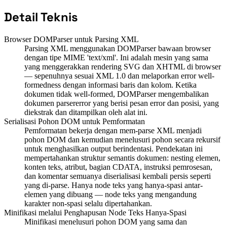
Detail Teknis
Browser DOMParser untuk Parsing XML
Parsing XML menggunakan DOMParser bawaan browser
dengan tipe MIME 'text/xml'. Ini adalah mesin yang sama
yang menggerakkan rendering SVG dan XHTML di browser
— sepenuhnya sesuai XML 1.0 dan melaporkan error well-
formedness dengan informasi baris dan kolom. Ketika
dokumen tidak well-formed, DOMParser mengembalikan
dokumen parsererror yang berisi pesan error dan posisi, yang
diekstrak dan ditampilkan oleh alat ini.
Serialisasi Pohon DOM untuk Pemformatan
Pemformatan bekerja dengan mem-parse XML menjadi
pohon DOM dan kemudian menelusuri pohon secara rekursif
untuk menghasilkan output berindentasi. Pendekatan ini
mempertahankan struktur semantis dokumen: nesting elemen,
konten teks, atribut, bagian CDATA, instruksi pemrosesan,
dan komentar semuanya diserialisasi kembali persis seperti
yang di-parse. Hanya node teks yang hanya-spasi antar-
elemen yang dibuang — node teks yang mengandung
karakter non-spasi selalu dipertahankan.
Minifikasi melalui Penghapusan Node Teks Hanya-Spasi
Minifikasi menelusuri pohon DOM yang sama dan