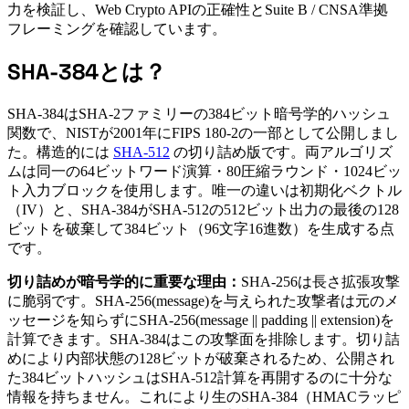
力を検証し、Web Crypto APIの正確性とSuite B / CNSA準拠
フレーミングを確認しています。
SHA-384とは？
SHA-384はSHA-2ファミリーの384ビット暗号学的ハッシュ
関数で、NISTが2001年にFIPS 180-2の一部として公開しまし
た。構造的には
SHA-512
の切り詰め版です。両アルゴリズ
ムは同一の64ビットワード演算・80圧縮ラウンド・1024ビッ
ト入力ブロックを使用します。唯一の違いは初期化ベクトル
（IV）と、SHA-384がSHA-512の512ビット出力の最後の128
ビットを破棄して384ビット（96文字16進数）を生成する点
です。
切り詰めが暗号学的に重要な理由：
SHA-256は長さ拡張攻撃
に脆弱です。SHA-256(message)を与えられた攻撃者は元のメ
ッセージを知らずにSHA-256(message || padding || extension)を
計算できます。SHA-384はこの攻撃面を排除します。切り詰
めにより内部状態の128ビットが破棄されるため、公開され
た384ビットハッシュはSHA-512計算を再開するのに十分な
情報を持ちません。これにより生のSHA-384（HMACラッピ