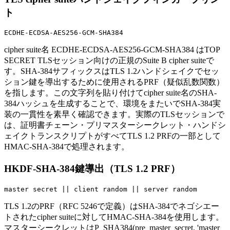
ト
ECDHE-ECDSA-AES256-GCM-SHA384
cipher suite名 ECDHE-ECDSA-AES256-GCM-SHA384 はTOP
SECRET TLSセッション向けの正規のSuite B cipher suiteで
す。SHA-384サフィックスはTLS 1.2ハンドシェイクでセッ
ション鍵を導出するために使用されるPRF（疑似乱数関数）
を指します。この文字列を貼り付けてcipher suite名のSHA-
384ハッシュを生成することで、環境をまたいでSHA-384実
装の一貫性を素早く確認できます。実際のTLSセッションで
は、証明書チェーン・プリマスターシークレット・ハンドシ
ェイクトランスクリプトがすべてTLS 1.2 PRFの一部として
HMAC-SHA-384で処理されます。
HKDF-SHA-384鍵導出（TLS 1.2 PRF）
master secret || client random || server random
TLS 1.2のPRF（RFC 5246で定義）はSHA-384でネゴシエー
トされたcipher suiteに対してHMAC-SHA-384を使用します。
マスターシークレットはP_SHA384(pre_master_secret, 'master