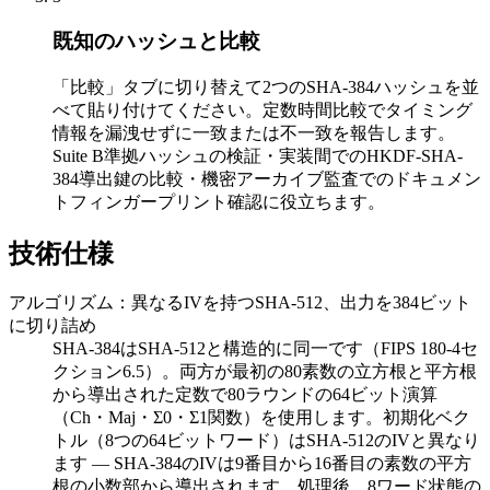
既知のハッシュと比較
「比較」タブに切り替えて2つのSHA-384ハッシュを並
べて貼り付けてください。定数時間比較でタイミング
情報を漏洩せずに一致または不一致を報告します。
Suite B準拠ハッシュの検証・実装間でのHKDF-SHA-
384導出鍵の比較・機密アーカイブ監査でのドキュメン
トフィンガープリント確認に役立ちます。
技術仕様
アルゴリズム：異なるIVを持つSHA-512、出力を384ビット
に切り詰め
SHA-384はSHA-512と構造的に同一です（FIPS 180-4セ
クション6.5）。両方が最初の80素数の立方根と平方根
から導出された定数で80ラウンドの64ビット演算
（Ch・Maj・Σ0・Σ1関数）を使用します。初期化ベク
トル（8つの64ビットワード）はSHA-512のIVと異なり
ます — SHA-384のIVは9番目から16番目の素数の平方
根の小数部から導出されます。処理後、8ワード状態の