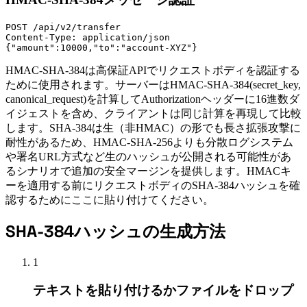
POST /api/v2/transfer

Content-Type: application/json

{"amount":10000,"to":"account-XYZ"}
HMAC-SHA-384は高保証APIでリクエストボディを認証する
ために使用されます。サーバーはHMAC-SHA-384(secret_key,
canonical_request)を計算してAuthorizationヘッダーに16進数ダ
イジェストを含め、クライアントは同じ計算を再現して比較
します。SHA-384は生（非HMAC）の形でも長さ拡張攻撃に
耐性があるため、HMAC-SHA-256よりも分散ログシステム
や署名URL方式など生のハッシュが公開される可能性があ
るシナリオで追加の安全マージンを提供します。HMACキ
ーを適用する前にリクエストボディのSHA-384ハッシュを確
認するためにここに貼り付けてください。
SHA-384ハッシュの生成方法
1
テキストを貼り付けるかファイルをドロップ