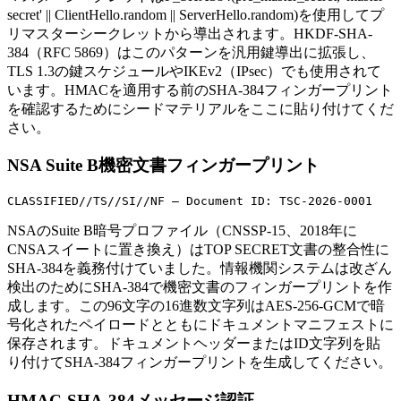
secret' || ClientHello.random || ServerHello.random)を使用してプ
リマスターシークレットから導出されます。HKDF-SHA-
384（RFC 5869）はこのパターンを汎用鍵導出に拡張し、
TLS 1.3の鍵スケジュールやIKEv2（IPsec）でも使用されて
います。HMACを適用する前のSHA-384フィンガープリント
を確認するためにシードマテリアルをここに貼り付けてくだ
さい。
NSA Suite B機密文書フィンガープリント
CLASSIFIED//TS//SI//NF — Document ID: TSC-2026-0001
NSAのSuite B暗号プロファイル（CNSSP-15、2018年に
CNSAスイートに置き換え）はTOP SECRET文書の整合性に
SHA-384を義務付けていました。情報機関システムは改ざん
検出のためにSHA-384で機密文書のフィンガープリントを作
成します。この96文字の16進数文字列はAES-256-GCMで暗
号化されたペイロードとともにドキュメントマニフェストに
保存されます。ドキュメントヘッダーまたはID文字列を貼
り付けてSHA-384フィンガープリントを生成してください。
HMAC-SHA-384メッセージ認証