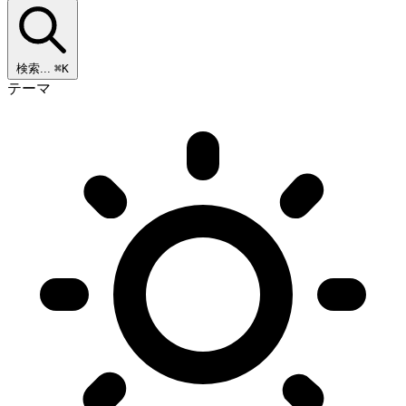
検索...
⌘K
テーマ