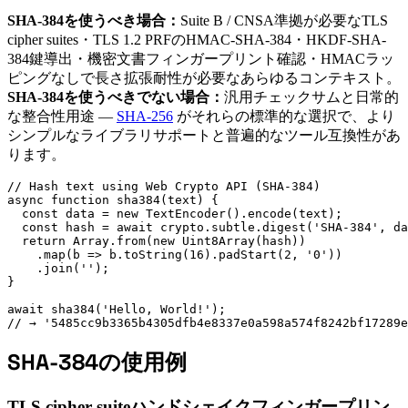
SHA-384を使うべき場合：
Suite B / CNSA準拠が必要なTLS
cipher suites・TLS 1.2 PRFのHMAC-SHA-384・HKDF-SHA-
384鍵導出・機密文書フィンガープリント確認・HMACラッ
ピングなしで長さ拡張耐性が必要なあらゆるコンテキスト。
SHA-384を使うべきでない場合：
汎用チェックサムと日常的
な整合性用途 —
SHA-256
がそれらの標準的な選択で、より
シンプルなライブラリサポートと普遍的なツール互換性があ
ります。
// Hash text using Web Crypto API (SHA-384)

async function sha384(text) {

  const data = new TextEncoder().encode(text);

  const hash = await crypto.subtle.digest('SHA-384', da
  return Array.from(new Uint8Array(hash))

    .map(b => b.toString(16).padStart(2, '0'))

    .join('');

}

await sha384('Hello, World!');

// → '5485cc9b3365b4305dfb4e8337e0a598a574f8242bf17289e
SHA-384の使用例
TLS cipher suiteハンドシェイクフィンガープリン