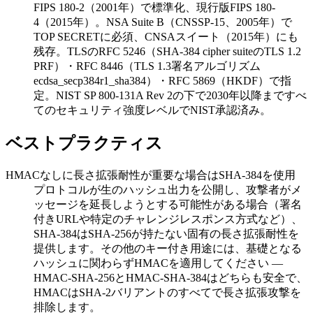
FIPS 180-2（2001年）で標準化、現行版FIPS 180-
4（2015年）。NSA Suite B（CNSSP-15、2005年）で
TOP SECRETに必須、CNSAスイート（2015年）にも
残存。TLSのRFC 5246（SHA-384 cipher suiteのTLS 1.2
PRF）・RFC 8446（TLS 1.3署名アルゴリズム
ecdsa_secp384r1_sha384）・RFC 5869（HKDF）で指
定。NIST SP 800-131A Rev 2の下で2030年以降まですべ
てのセキュリティ強度レベルでNIST承認済み。
ベストプラクティス
HMACなしに長さ拡張耐性が重要な場合はSHA-384を使用
プロトコルが生のハッシュ出力を公開し、攻撃者がメ
ッセージを延長しようとする可能性がある場合（署名
付きURLや特定のチャレンジレスポンス方式など）、
SHA-384はSHA-256が持たない固有の長さ拡張耐性を
提供します。その他のキー付き用途には、基礎となる
ハッシュに関わらずHMACを適用してください —
HMAC-SHA-256とHMAC-SHA-384はどちらも安全で、
HMACはSHA-2バリアントのすべてで長さ拡張攻撃を
排除します。