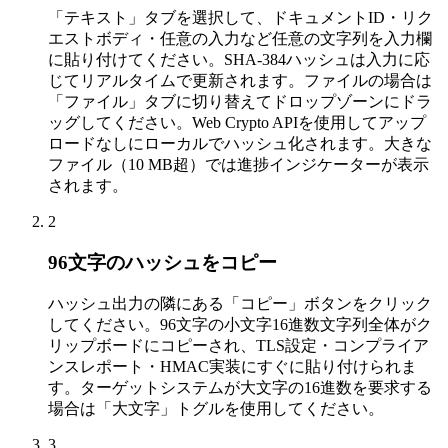
「テキスト」タブを選択して、ドキュメントID・リク
エストボディ・任意の入力など任意の文字列を入力欄
に貼り付けてください。SHA-384ハッシュは入力に応
じてリアルタイムで更新されます。ファイルの場合は
「ファイル」タブに切り替えてドロップゾーンにドラ
ッグしてください。Web Crypto APIを使用してアップ
ロードなしにローカルでハッシュ化されます。大きな
ファイル（10 MB超）では進捗インジケーターが表示
されます。
2
96文字のハッシュをコピー
ハッシュ出力の隣にある「コピー」ボタンをクリック
してください。96文字の小文字16進数文字列全体がク
リップボードにコピーされ、TLS設定・コンプライア
ンスレポート・HMAC実装にすぐに貼り付けられま
す。ターゲットシステムが大文字の16進数を要求する
場合は「大文字」トグルを使用してください。
3