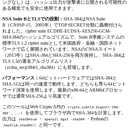
ングなし）は、ハッシュ出力が攻撃者に公開される可能性の
ある構造でも安全に使用できます。
NSA Suite BとTLSでの役割：
SHA-384はNSA Suite
B（CNSSP-15、2005年）でTOP SECRET分類に義務付けら
れました。cipher suite ECDHE-ECDSA-AES256-GCM-
SHA384のハッシュアルゴリズムで、Suite B準拠システムの
標準TLS 1.2 cipher suiteとして米国政府・金融・国防ネット
ワークで広く展開されています。NSAのCNSAスイート
（2015年）はSHA-384とSHA-256を両方保持し、SHA-384は
TLS 1.3の署名アルゴリズムリスト
（ecdsa_secp384r1_sha384）にも登場します。
パフォーマンス：
64ビットハードウェアではSHA-384と
SHA-512は同一の速度で動作します。どちらも専ら64ビット
ワード演算を使用します。最新のx86-64とARM64プロセッ
サでは通常SHA-256より高速です。
このツールはWeb Crypto APIの
crypto.subtle.digest('SHA-
を使用してブラウザ内でSHA-384を計算します。
384', ...)
出力は
・
・Pythonの
sha384sum
openssl dgst -sha384
と同一です。
hashlib.sha384()