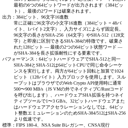
最初の6つの64ビットワードが出力されます（384ビッ
ト）。最後の2ワードは破棄されます。
出力：384ビット、96文字16進数
常に正確に96文字の小文字16進数（384ビット = 48バ
イト、1バイト2文字）。入力サイズによらず固定長。
96文字の長さがSHA-256（64文字）やSHA-512（128文
字）と即座に区別できるSHA-384の特徴です。破棄さ
れた128ビット — 最後の2つの64ビット状態ワード —
がSHA-384を長さ拡張耐性にする要素です。
パフォーマンス：64ビットハードウェアでSHA-512と同一
SHA-384とSHA-512は64ビットCPUで同じ命令シーケ
ンスを実行します。両方が64ビット回転と加算で1024
ビット（128バイト）入力ブロックを使用します。スル
ープットはブラウザでのWeb Crypto API使用時に通常
500〜900 MB/s（JS VMの外でネイティブC/Rustコード
を呼び出します）、ハードウェアSHA拡張を持つネイ
ティブツールで1〜3 GB/s。32ビットハードウェアまた
はハードウェアアクセラレーションなしでは、64ビッ
ト整数エミュレーションのためSHA-384/512はSHA-256
より低速です。
標準：FIPS 180-4、NSA Suite Bレガシー、CNSA現行