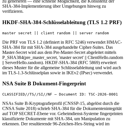
zu generieren — eine schnelle Möglichkeit, die Konsistenz der
SHA-384-Implementierung über Umgebungen hinweg zu
verifizieren.
HKDF-SHA-384-Schlüsselableitung (TLS 1.2 PRF)
master secret || client random || server random
Die PRF von TLS 1.2 (definiert in RFC 5246) verwendet HMAC-
SHA-384 für mit SHA-384 ausgehandelte Cipher-Suites. Das
Master-Secret wird aus dem Pre-Master-Secret abgeleitet mittels
P_SHA384(pre_master_secret, 'master secret' || ClientHello.random
|| ServerHello.random). HKDF-SHA-384 (RFC 5869) erweitert
dieses Muster für die allgemeine Schlüsselableitung und wird auch
im TLS-1.3-Schlüsselplan sowie in IKEv2 (IPsec) verwendet.
NSA Suite B Dokument-Fingerprint
CLASSIFIED//TS//SI//NF — Document ID: TSC-2026-0001
NSAs Suite B-Kryptografieprofil (CNSSP-15, abgelöst durch die
CNSA Suite 2018) schrieb SHA-384 für die Dokumentenintegrität
auf TOP SECRET-Ebene vor. Geheimdienst-Systeme fingerprinten
klassifizierte Dokumente mit SHA-384, um Manipulation zu
erkennen. Der resultierende 96-Zeichen-Hex-String wird im