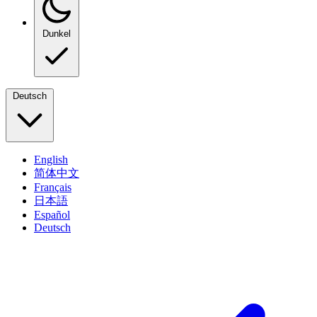
Dunkel
Deutsch
English
简体中文
Français
日本語
Español
Deutsch