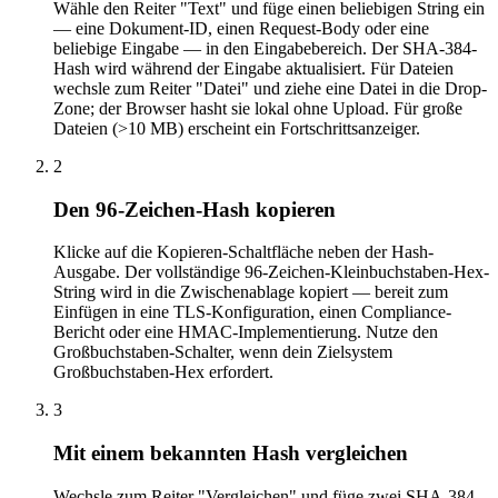
Wähle den Reiter "Text" und füge einen beliebigen String ein
— eine Dokument-ID, einen Request-Body oder eine
beliebige Eingabe — in den Eingabebereich. Der SHA-384-
Hash wird während der Eingabe aktualisiert. Für Dateien
wechsle zum Reiter "Datei" und ziehe eine Datei in die Drop-
Zone; der Browser hasht sie lokal ohne Upload. Für große
Dateien (>10 MB) erscheint ein Fortschrittsanzeiger.
2
Den 96-Zeichen-Hash kopieren
Klicke auf die Kopieren-Schaltfläche neben der Hash-
Ausgabe. Der vollständige 96-Zeichen-Kleinbuchstaben-Hex-
String wird in die Zwischenablage kopiert — bereit zum
Einfügen in eine TLS-Konfiguration, einen Compliance-
Bericht oder eine HMAC-Implementierung. Nutze den
Großbuchstaben-Schalter, wenn dein Zielsystem
Großbuchstaben-Hex erfordert.
3
Mit einem bekannten Hash vergleichen
Wechsle zum Reiter "Vergleichen" und füge zwei SHA-384-