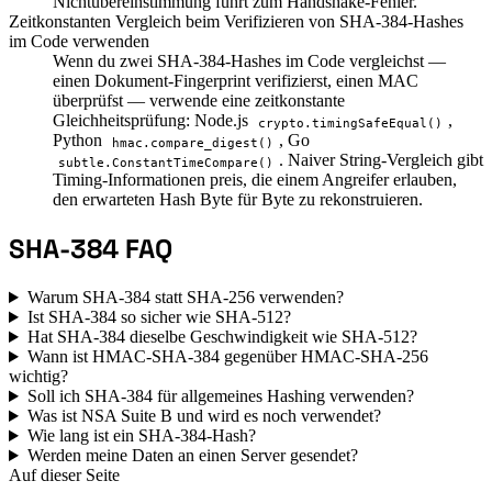
Nichtübereinstimmung führt zum Handshake-Fehler.
Zeitkonstanten Vergleich beim Verifizieren von SHA-384-Hashes
im Code verwenden
Wenn du zwei SHA-384-Hashes im Code vergleichst —
einen Dokument-Fingerprint verifizierst, einen MAC
überprüfst — verwende eine zeitkonstante
Gleichheitsprüfung: Node.js
,
crypto.timingSafeEqual()
Python
, Go
hmac.compare_digest()
. Naiver String-Vergleich gibt
subtle.ConstantTimeCompare()
Timing-Informationen preis, die einem Angreifer erlauben,
den erwarteten Hash Byte für Byte zu rekonstruieren.
SHA-384 FAQ
Warum SHA-384 statt SHA-256 verwenden?
Ist SHA-384 so sicher wie SHA-512?
Hat SHA-384 dieselbe Geschwindigkeit wie SHA-512?
Wann ist HMAC-SHA-384 gegenüber HMAC-SHA-256
wichtig?
Soll ich SHA-384 für allgemeines Hashing verwenden?
Was ist NSA Suite B und wird es noch verwendet?
Wie lang ist ein SHA-384-Hash?
Werden meine Daten an einen Server gesendet?
Auf dieser Seite