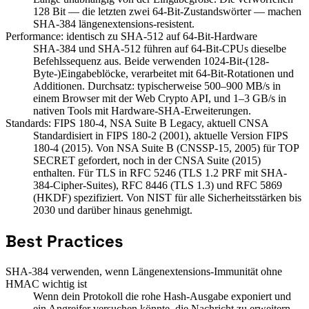
128 Bit — die letzten zwei 64-Bit-Zustandswörter — machen
SHA-384 längenextensions-resistent.
Performance: identisch zu SHA-512 auf 64-Bit-Hardware
SHA-384 und SHA-512 führen auf 64-Bit-CPUs dieselbe
Befehlssequenz aus. Beide verwenden 1024-Bit-(128-
Byte-)Eingabeblöcke, verarbeitet mit 64-Bit-Rotationen und
Additionen. Durchsatz: typischerweise 500–900 MB/s in
einem Browser mit der Web Crypto API, und 1–3 GB/s in
nativen Tools mit Hardware-SHA-Erweiterungen.
Standards: FIPS 180-4, NSA Suite B Legacy, aktuell CNSA
Standardisiert in FIPS 180-2 (2001), aktuelle Version FIPS
180-4 (2015). Von NSA Suite B (CNSSP-15, 2005) für TOP
SECRET gefordert, noch in der CNSA Suite (2015)
enthalten. Für TLS in RFC 5246 (TLS 1.2 PRF mit SHA-
384-Cipher-Suites), RFC 8446 (TLS 1.3) und RFC 5869
(HKDF) spezifiziert. Von NIST für alle Sicherheitsstärken bis
2030 und darüber hinaus genehmigt.
Best Practices
SHA-384 verwenden, wenn Längenextensions-Immunität ohne
HMAC wichtig ist
Wenn dein Protokoll die rohe Hash-Ausgabe exponiert und
ein Angreifer versuchen könnte, die Nachricht zu erweitern