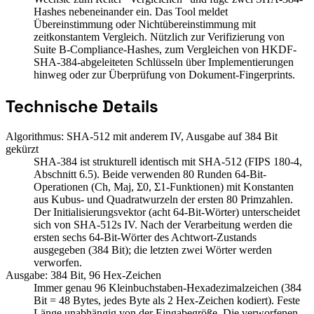
Hashes nebeneinander ein. Das Tool meldet
Übereinstimmung oder Nichtübereinstimmung mit
zeitkonstantem Vergleich. Nützlich zur Verifizierung von
Suite B-Compliance-Hashes, zum Vergleichen von HKDF-
SHA-384-abgeleiteten Schlüsseln über Implementierungen
hinweg oder zur Überprüfung von Dokument-Fingerprints.
Technische Details
Algorithmus: SHA-512 mit anderem IV, Ausgabe auf 384 Bit
gekürzt
SHA-384 ist strukturell identisch mit SHA-512 (FIPS 180-4,
Abschnitt 6.5). Beide verwenden 80 Runden 64-Bit-
Operationen (Ch, Maj, Σ0, Σ1-Funktionen) mit Konstanten
aus Kubus- und Quadratwurzeln der ersten 80 Primzahlen.
Der Initialisierungsvektor (acht 64-Bit-Wörter) unterscheidet
sich von SHA-512s IV. Nach der Verarbeitung werden die
ersten sechs 64-Bit-Wörter des Achtwort-Zustands
ausgegeben (384 Bit); die letzten zwei Wörter werden
verworfen.
Ausgabe: 384 Bit, 96 Hex-Zeichen
Immer genau 96 Kleinbuchstaben-Hexadezimalzeichen (384
Bit = 48 Bytes, jedes Byte als 2 Hex-Zeichen kodiert). Feste
Länge unabhängig von der Eingabegröße. Die verworfenen