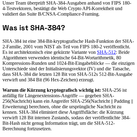
Unser Team überprüft SHA-384-Ausgaben anhand von FIPS 180-
4-Testvektoren, bestätigt die Web Crypto API-Korrektheit und
validiert das Suite B/CNSA-Compliance-Framing.
Was ist SHA-384?
SHA-384 ist eine 384-Bit-kryptografische Hash-Funktion der SHA-
2-Familie, 2001 vom NIST als Teil von FIPS 180-2 veröffentlicht.
Es ist architektonisch eine gekürzte Variante von
SHA-512
: Beide
Algorithmen verwenden identische 64-Bit-Wortarithmetik, 80
Kompressions-Runden und 1024-Bit-Eingabeblöcke — die einzigen
Unterschiede sind der Initialisierungsvektor (IV) und die Tatsache,
dass SHA-384 die letzten 128 Bit von SHA-512s 512-Bit-Ausgabe
verwirft und 384 Bit (96 Hex-Zeichen) erzeugt.
Warum die Kürzung kryptografisch wichtig ist:
SHA-256 ist
anfällig für Längenextensions-Angriffe — gegeben SHA-
256(Nachricht) kann ein Angreifer SHA-256(Nachricht || Padding ||
Erweiterung) berechnen, ohne die ursprüngliche Nachricht zu
kennen. SHA-384 eliminiert diese Angriffsfläche: die Kürzung
verwirft 128 Bit internen Zustands, sodass der veröffentlichte 384-
Bit-Hash nicht genug Information trägt, um die SHA-512-
Berechnung fortzusetzen.