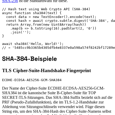
SHA-256
ist die Standardwahl für diese.
// Hash text using Web Crypto API (SHA-384)

async function sha384(text) {

  const data = new TextEncoder().encode(text);

  const hash = await crypto.subtle.digest('SHA-384', da
  return Array.from(new Uint8Array(hash))

    .map(b => b.toString(16).padStart(2, '0'))

    .join('');

}

await sha384('Hello, World!');

// → '5485cc9b3365b4305dfb4e8337e0a598a574f8242bf17289e
SHA-384-Beispiele
TLS Cipher-Suite-Handshake-Fingerprint
ECDHE-ECDSA-AES256-GCM-SHA384
Der Name der Cipher-Suite ECDHE-ECDSA-AES256-GCM-
SHA384 ist die kanonische Suite B-Cipher-Suite für TOP
SECRET-TLS-Sitzungen. Das SHA-384-Suffix bezieht sich auf die
PRF (Pseudo-Zufallsfunktion), die im TLS-1.2-Handshake zur
Ableitung von Sitzungsschlüsseln verwendet wird. Füge diesen
String ein, um den SHA-384-Hash des Cipher-Suite-Namens selbst