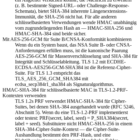
(z. B. bestimmte Signed-URL- oder Challenge-Response-
Schemata), bietet SHA-384 inherente Längenextensions-
Immunität, die SHA-256 nicht hat. Für alle anderen
schlüsselbasierten Verwendungen wende HMAC unabhängig
vom zugrundeliegenden Hash an — HMAC-SHA-256 und
HMAC-SHA-384 sind beide sicher.
Mit AES-256-GCM für Suite B/CNSA-Konformität kombinieren
Wenn du ein System baust, das NSA Suite B- oder CNSA-
Anforderungen erfüllen muss, ist die kanonische Paarung
AES-256-GCM für Massenverschlüsselung und SHA-384 für
Integrität und Schlüsselableitung. TLS 1.2 mit ECDHE-
ECDSA-AES256-GCM-SHA384 ist die Referenz-Cipher-
Suite. Für TLS 1.3 entspricht das
TLS_AES_256_GCM_SHA384 mit
ecdsa_secp384r1_sha384 als Signaturalgorithmus.
HMAC-SHA-384 für schlüsselbasierte MAC in TLS-1.2-PRF-
Kontexten verwenden
TLS 1.2s PRF verwendet HMAC-SHA-384 für Cipher-
Suites, bei denen SHA-384 ausgehandelt wurde (RFC 5246,
Abschnitt 5). Wenn du eine TLS-1.2-PRF implementierst
oder testest: PRF(secret, label, seed) = P_SHA384(secret,
label + seed). Substituiere nicht HMAC-SHA-256 in einem
SHA-384-Cipher-Suite-Kontext — die Cipher-Suite-
Aushandlung bestimmt den PRF-Hash, und eine