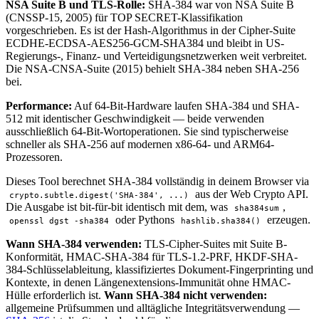
NSA Suite B und TLS-Rolle:
SHA-384 war von NSA Suite B
(CNSSP-15, 2005) für TOP SECRET-Klassifikation
vorgeschrieben. Es ist der Hash-Algorithmus in der Cipher-Suite
ECDHE-ECDSA-AES256-GCM-SHA384 und bleibt in US-
Regierungs-, Finanz- und Verteidigungsnetzwerken weit verbreitet.
Die NSA-CNSA-Suite (2015) behielt SHA-384 neben SHA-256
bei.
Performance:
Auf 64-Bit-Hardware laufen SHA-384 und SHA-
512 mit identischer Geschwindigkeit — beide verwenden
ausschließlich 64-Bit-Wortoperationen. Sie sind typischerweise
schneller als SHA-256 auf modernen x86-64- und ARM64-
Prozessoren.
Dieses Tool berechnet SHA-384 vollständig in deinem Browser via
aus der Web Crypto API.
crypto.subtle.digest('SHA-384', ...)
Die Ausgabe ist bit-für-bit identisch mit dem, was
,
sha384sum
oder Pythons
erzeugen.
openssl dgst -sha384
hashlib.sha384()
Wann SHA-384 verwenden:
TLS-Cipher-Suites mit Suite B-
Konformität, HMAC-SHA-384 für TLS-1.2-PRF, HKDF-SHA-
384-Schlüsselableitung, klassifiziertes Dokument-Fingerprinting und
Kontexte, in denen Längenextensions-Immunität ohne HMAC-
Hülle erforderlich ist.
Wann SHA-384 nicht verwenden:
allgemeine Prüfsummen und alltägliche Integritätsverwendung —