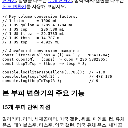
변환기
, 질량을 다루는
무게 변환기
, 섭씨·화씨·켈빈을 다루는
온도 변환기
를 사용해 보십시오.
// Key volume conversion factors:

// 1 liter     = 1000 mL

// 1 US gallon = 3785.411784 mL

// 1 US cup    = 236.588 mL

// 1 US fl oz  = 29.5735 mL

// 1 US tbsp   = 14.787 mL

// 1 US tsp    = 4.929 mL

// JavaScript conversion examples:

const litersToGallons = (l) => l / 3.785411784;

const cupsToMl = (cups) => cups * 236.5882365;

const tbspToTsp = (tbsp) => tbsp * 3;

console.log(litersToGallons(3.785));  // ~1.0

console.log(cupsToMl(2));             // 473.176

console.log(tbspToTsp(3));            // 9
본 부피 변환기의 주요 기능
15개 부피 단위 지원
밀리리터, 리터, 세제곱미터, 미국 갤런, 쿼트, 파인트, 컵, 유체
온스, 테이블스푼, 티스푼, 영국 갤런, 영국 유체 온스, 세제곱