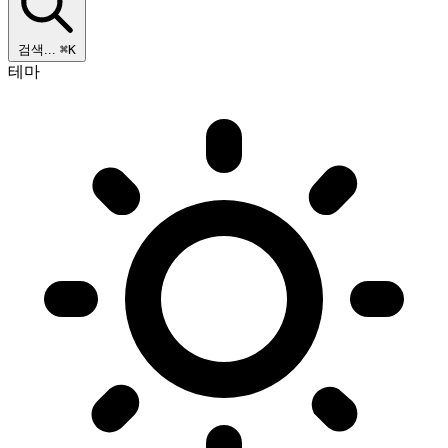
검색...
⌘K
테마