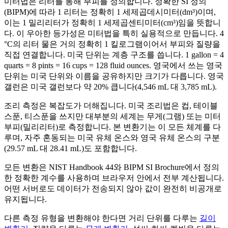
미터법은 리터를 통해 부피를 정의합니다. 정확한 SI 정의
(BIPM)에 따라 1 리터는 정확히 1 세제곱데시미터(dm³)이며,
이는 1 밀리리터가 정확히 1 세제곱센티미터(cm³)임을 뜻합니
다. 이 우아한 등가성은 미터법을 특히 실용적으로 만듭니다. 4
°C의 리터 물은 거의 정확히 1 킬로그램이어서 부피와 질량을
직접 연결합니다. 미국 단위는 계층 구조를 씁니다. 1 gallon = 4
quarts = 8 pints = 16 cups = 128 fluid ounces. 영국에서 쓰는 영국
단위는 미국 단위와 이름을 공유하지만 크기가 다릅니다. 영국
갤런은 미국 갤런보다 약 20% 큽니다(4,546 mL 대 3,785 mL).
조리 측정은 복잡도가 더해집니다. 미국 조리법은 컵, 테이블
스푼, 티스푼을 쓰지만 대부분의 세계는 무게(그램) 또는 미터
부피(밀리리터)로 측정합니다. 본 변환기는 이 모든 체계를 다
루며, 자주 혼동되는 미국 유체 온스와 영국 유체 온스의 구분
(29.57 mL 대 28.41 mL)도 포함합니다.
모든 변환은 NIST Handbook 44와 BIPM SI Brochure에서 정의
한 정확한 계수를 사용하며 브라우저 안에서 전부 계산됩니다.
어떤 서버로도 데이터가 전송되지 않아 값이 완전히 비공개로
유지됩니다.
다른 측정 유형을 변환해야 한다면 거리 단위를 다루는
길이