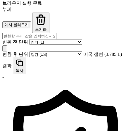
브라우저 실행
무료
부피
예시 불러오기
초기화
변환 전 단위
변환 후 단위
미국 갤런 (3.785 L)
결과
복사
-