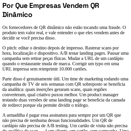
Por Que Empresas Vendem QR
#
Dinâmico
Os fornecedores de QR dinâmico não estão tocando uma fraude. O
produto tem valor real, e vale entender o que eles vendem antes de
decidir se você precisa disso.
O pitch: editar o destino depois de impresso. Rastrear scans por
hora, localização e dispositivo. A/B testar landing pages. Pausar uma
campanha sem retirar peças físicas. Mudar a URL de um cardápio
quando o restaurante muda de marca. Corrigir um typo em uma
URL impressa sem reimprimir 10.000 cartões.
Parte disso é genuinamente útil. Um time de marketing rodando uma
campanha de TV de seis semanas com QR sobreposto se beneficia
da analítica: quais inserções geraram scans, quais regiões
converteram, qual criativo puxou melhor. Um product manager
testando duas versões de uma landing page se beneficia da camada
de redirect porque ela permite dividir o tráfego.
A armadilha é pagar essa assinatura para sempre por um QR que
não precisa de nenhuma dessas funcionalidades. Um QR de
cardápio não precisa de A/B testing. Um cartão de visita não precisa
de analítica de scan — é um cliente, um cartão, sem campanha. Uma