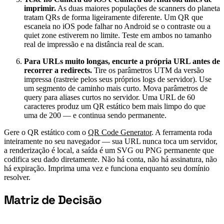
imprimir.
As duas maiores populações de scanners do planeta
tratam QRs de forma ligeiramente diferente. Um QR que
escaneia no iOS pode falhar no Android se o contraste ou a
quiet zone estiverem no limite. Teste em ambos no tamanho
real de impressão e na distância real de scan.
Para URLs muito longas, encurte a própria URL antes de
recorrer a redirects.
Tire os parâmetros UTM da versão
impressa (rastreie pelos seus próprios logs de servidor). Use
um segmento de caminho mais curto. Mova parâmetros de
query para aliases curtos no servidor. Uma URL de 60
caracteres produz um QR estático bem mais limpo do que
uma de 200 — e continua sendo permanente.
Gere o QR estático com o
QR Code Generator
. A ferramenta roda
inteiramente no seu navegador — sua URL nunca toca um servidor,
a renderização é local, a saída é um SVG ou PNG permanente que
codifica seu dado diretamente. Não há conta, não há assinatura, não
há expiração. Imprima uma vez e funciona enquanto seu domínio
resolver.
Matriz de Decisão
#