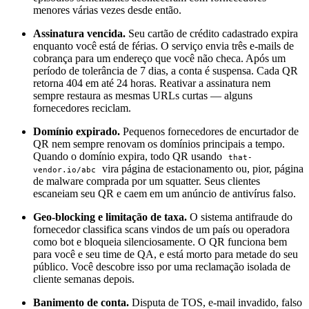
menores várias vezes desde então.
Assinatura vencida.
Seu cartão de crédito cadastrado expira
enquanto você está de férias. O serviço envia três e-mails de
cobrança para um endereço que você não checa. Após um
período de tolerância de 7 dias, a conta é suspensa. Cada QR
retorna 404 em até 24 horas. Reativar a assinatura nem
sempre restaura as mesmas URLs curtas — alguns
fornecedores reciclam.
Domínio expirado.
Pequenos fornecedores de encurtador de
QR nem sempre renovam os domínios principais a tempo.
Quando o domínio expira, todo QR usando
that-
vira página de estacionamento ou, pior, página
vendor.io/abc
de malware comprada por um squatter. Seus clientes
escaneiam seu QR e caem em um anúncio de antivírus falso.
Geo-blocking e limitação de taxa.
O sistema antifraude do
fornecedor classifica scans vindos de um país ou operadora
como bot e bloqueia silenciosamente. O QR funciona bem
para você e seu time de QA, e está morto para metade do seu
público. Você descobre isso por uma reclamação isolada de
cliente semanas depois.
Banimento de conta.
Disputa de TOS, e-mail invadido, falso