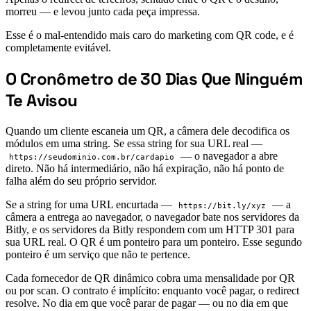
morreu — e levou junto cada peça impressa.
Esse é o mal-entendido mais caro do marketing com QR code, e é
completamente evitável.
O Cronômetro de 30 Dias Que Ninguém
#
Te Avisou
Quando um cliente escaneia um QR, a câmera dele decodifica os
módulos em uma string. Se essa string for sua URL real —
— o navegador a abre
https://seudominio.com.br/cardapio
direto. Não há intermediário, não há expiração, não há ponto de
falha além do seu próprio servidor.
Se a string for uma URL encurtada —
— a
https://bit.ly/xyz
câmera a entrega ao navegador, o navegador bate nos servidores da
Bitly, e os servidores da Bitly respondem com um HTTP 301 para
sua URL real. O QR é um ponteiro para um ponteiro. Esse segundo
ponteiro é um serviço que não te pertence.
Cada fornecedor de QR dinâmico cobra uma mensalidade por QR
ou por scan. O contrato é implícito: enquanto você pagar, o redirect
resolve. No dia em que você parar de pagar — ou no dia em que