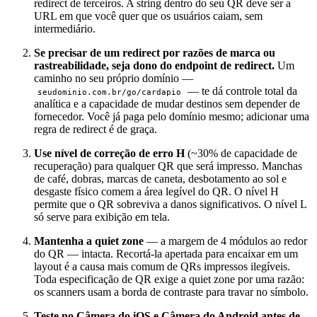
redirect de terceiros. A string dentro do seu QR deve ser a
URL em que você quer que os usuários caiam, sem
intermediário.
Se precisar de um redirect por razões de marca ou
rastreabilidade, seja dono do endpoint de redirect.
Um
caminho no seu próprio domínio —
— te dá controle total da
seudominio.com.br/go/cardapio
analítica e a capacidade de mudar destinos sem depender de
fornecedor. Você já paga pelo domínio mesmo; adicionar uma
regra de redirect é de graça.
Use nível de correção de erro H
(~30% de capacidade de
recuperação) para qualquer QR que será impresso. Manchas
de café, dobras, marcas de caneta, desbotamento ao sol e
desgaste físico comem a área legível do QR. O nível H
permite que o QR sobreviva a danos significativos. O nível L
só serve para exibição em tela.
Mantenha a quiet zone
— a margem de 4 módulos ao redor
do QR — intacta. Recortá-la apertada para encaixar em um
layout é a causa mais comum de QRs impressos ilegíveis.
Toda especificação de QR exige a quiet zone por uma razão:
os scanners usam a borda de contraste para travar no símbolo.
Teste no Câmera do iOS e Câmera do Android antes de