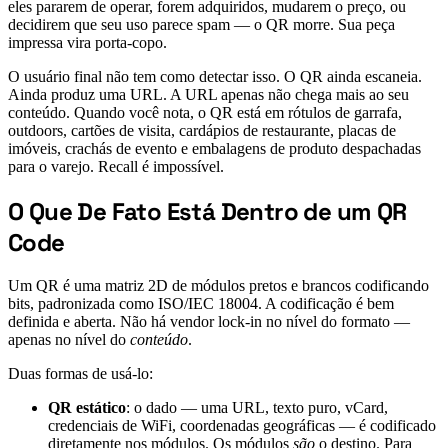
eles pararem de operar, forem adquiridos, mudarem o preço, ou
decidirem que seu uso parece spam — o QR morre. Sua peça
impressa vira porta-copo.
O usuário final não tem como detectar isso. O QR ainda escaneia.
Ainda produz uma URL. A URL apenas não chega mais ao seu
conteúdo. Quando você nota, o QR está em rótulos de garrafa,
outdoors, cartões de visita, cardápios de restaurante, placas de
imóveis, crachás de evento e embalagens de produto despachadas
para o varejo. Recall é impossível.
O Que De Fato Está Dentro de um QR
#
Code
Um QR é uma matriz 2D de módulos pretos e brancos codificando
bits, padronizada como ISO/IEC 18004. A codificação é bem
definida e aberta. Não há vendor lock-in no nível do formato —
apenas no nível do
conteúdo
.
Duas formas de usá-lo:
QR estático
: o dado — uma URL, texto puro, vCard,
credenciais de WiFi, coordenadas geográficas — é codificado
diretamente nos módulos. Os módulos
são
o destino. Para