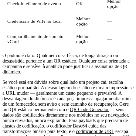
Melhor
Check-in efêmero de evento
OK
opção
Melhor
Credenciais de WiFi no local
—
opção
Compartilhamento de contato
Melhor
—
vCard
opção
O padrão é claro. Qualquer coisa física, de longa duração ou
desassistida pertence a um QR estático. Qualquer coisa orientada a
campanha e sensível à analítica pode justificar a assinatura de QR
dinâmico.
Se você está em dúvida sobre qual lado um projeto cai, escolha
estático por padrão. A desvantagem do estático é uma reimpressão se
a URL mudar — geralmente um custo pequeno e previsível. A
desvantagem do dinâmico é cada peça impressa apagar no dia ruim
de um fornecedor, sem aviso e sem caminho de recuperação. Gere
um QR estático permanente com o
QR Code Generator
— seus
dados são codificados diretamente nos módulos no seu navegador,
nunca enviados, nunca expirando. Para payloads que precisam de
ajustes de codificação, o
codificador Base64
cuida das
transformações binário-para-texto, e o
codificador de URL
escapa