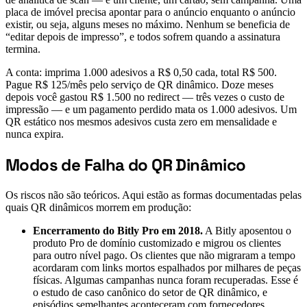
placa de imóvel precisa apontar para o anúncio enquanto o anúncio
existir, ou seja, alguns meses no máximo. Nenhum se beneficia de
“editar depois de impresso”, e todos sofrem quando a assinatura
termina.
A conta: imprima 1.000 adesivos a R$ 0,50 cada, total R$ 500.
Pague R$ 125/mês pelo serviço de QR dinâmico. Doze meses
depois você gastou R$ 1.500 no redirect — três vezes o custo de
impressão — e um pagamento perdido mata os 1.000 adesivos. Um
QR estático nos mesmos adesivos custa zero em mensalidade e
nunca expira.
Modos de Falha do QR Dinâmico
#
Os riscos não são teóricos. Aqui estão as formas documentadas pelas
quais QR dinâmicos morrem em produção:
Encerramento do Bitly Pro em 2018.
A Bitly aposentou o
produto Pro de domínio customizado e migrou os clientes
para outro nível pago. Os clientes que não migraram a tempo
acordaram com links mortos espalhados por milhares de peças
físicas. Algumas campanhas nunca foram recuperadas. Esse é
o estudo de caso canônico do setor de QR dinâmico, e
episódios semelhantes aconteceram com fornecedores