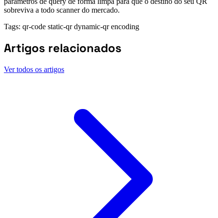
parâmetros de query de forma limpa para que o destino do seu QR
sobreviva a todo scanner do mercado.
Tags:
qr-code
static-qr
dynamic-qr
encoding
Artigos relacionados
Ver todos os artigos