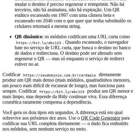
mudar o destino é preciso regenerar e reimprimir. Não há
terceiros, não há assinatura, não há expiração. Um QR
estático escaneado em 1997 com uma câmera beta e
escaneado em 2046 com o que quer que tenha substituído os
celulares retornará a mesma string.
QR dinâmico
: os módulos codificam uma URL curta como
. Quando escaneado, o navegador
https://bit.ly/abc123
bate no serviço de URL curta, que busca o destino no banco
de dados e redireciona. O destino pode ser alterado sem
regenerar o QR — mas só enquanto o serviço de redirect
estiver no ar.
Codificar
diretamente
https://seudominio.com.br/cardapio
produz um QR mais denso (mais módulos, quadradinhos menores,
um pouco mais difícil de escanear de longe), mas funciona para
sempre. Codificar
produz um QR menor e
https://bit.ly/abc123
mais limpo, mas depende da Bitly continuar viva. Essa diferença
cosmética raramente compensa a dependência.
Você gera os dois tipos em segundos. A diferença está em qual
sobrevive aos próximos dez anos. Use o
QR Code Generator
para
codificar sua URL completa diretamente — o dado fica embutido
nos módulos, sem nenhum serviço no meio.