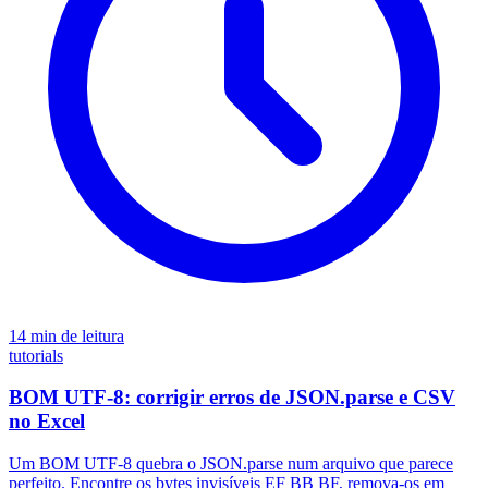
14 min de leitura
tutorials
BOM UTF-8: corrigir erros de JSON.parse e CSV
no Excel
Um BOM UTF-8 quebra o JSON.parse num arquivo que parece
perfeito. Encontre os bytes invisíveis EF BB BF, remova-os em