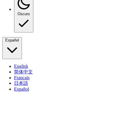
Oscuro
Español
English
简体中文
Français
日本語
Español