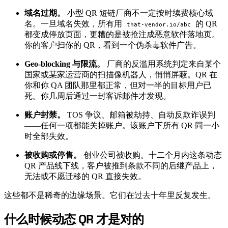
域名过期。
小型 QR 短链厂商不一定按时续费核心域
名。一旦域名失效，所有用
的 QR
that-vendor.io/abc
都变成停放页面，更糟的是被抢注成恶意软件落地页。
你的客户扫你的 QR，看到一个伪杀毒软件广告。
Geo-blocking 与限流。
厂商的反滥用系统判定来自某个
国家或某家运营商的扫描像机器人，悄悄屏蔽。QR 在
你和你 QA 团队那里都正常，但对一半的目标用户已
死。你几周后通过一封客诉邮件才发现。
账户封禁。
TOS 争议、邮箱被劫持、自动反欺诈误判
——任何一项都能关掉账户。该账户下所有 QR 同一小
时全部失效。
被收购或停售。
创业公司被收购。十二个月内这条动态
QR 产品线下线，客户被推到条款不同的后继产品上，
无法或不愿迁移的 QR 直接失效。
这些都不是稀奇的边缘场景。它们在过去十年里反复发生。
什么时候动态 QR 才是对的
#