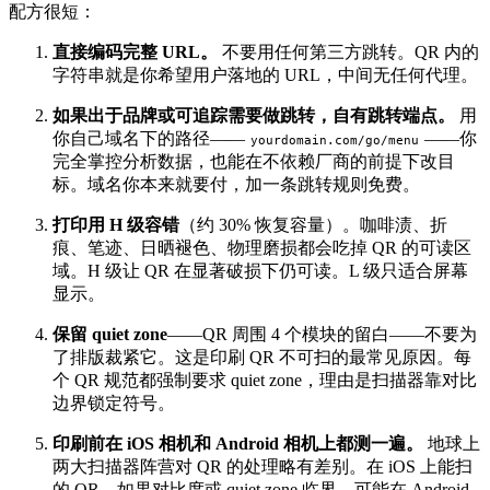
配方很短：
直接编码完整 URL。
不要用任何第三方跳转。QR 内的
字符串就是你希望用户落地的 URL，中间无任何代理。
如果出于品牌或可追踪需要做跳转，自有跳转端点。
用
你自己域名下的路径——
——你
yourdomain.com/go/menu
完全掌控分析数据，也能在不依赖厂商的前提下改目
标。域名你本来就要付，加一条跳转规则免费。
打印用 H 级容错
（约 30% 恢复容量）。咖啡渍、折
痕、笔迹、日晒褪色、物理磨损都会吃掉 QR 的可读区
域。H 级让 QR 在显著破损下仍可读。L 级只适合屏幕
显示。
保留 quiet zone
——QR 周围 4 个模块的留白——不要为
了排版裁紧它。这是印刷 QR 不可扫的最常见原因。每
个 QR 规范都强制要求 quiet zone，理由是扫描器靠对比
边界锁定符号。
印刷前在 iOS 相机和 Android 相机上都测一遍。
地球上
两大扫描器阵营对 QR 的处理略有差别。在 iOS 上能扫
的 QR，如果对比度或 quiet zone 临界，可能在 Android