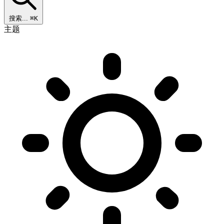
搜索...
⌘K
主题