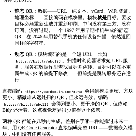
静态 QR
：数据——URL、纯文本、vCard、WiFi 凭证、
地理坐标——直接编码在模块里。模块
就是
目标。要改
目标必须重新生成并重新印刷。中间没有第三方、没有
订阅、没有过期。一个 1997 年用早期相机生成的静态
QR，在 2046 年用替代手机的任何设备扫描，依然返回
同样的字符串。
动态 QR
：模块编码的是一个短 URL，比如
。扫描时浏览器请求短 URL 服
https://bit.ly/abc123
务，服务在数据库里查找目标并跳转。目标可以在不重
新生成 QR 的前提下修改——但前提是跳转服务还在运
行。
直接编码
会得到模块更密、方块
https://yourdomain.com/menu
更小、稍微难从远处扫的 QR，但永远有效。编码
会得到更小、更干净的 QR，但依赖
https://bit.ly/abc123
Bitly 还活着。这点视觉差异很少值得这个依赖。
两种 QR 都能在几秒内生成。差别在于哪一种能撑过未来十
年。用
QR Code Generator
直接编码完整 URL——数据嵌入模
块，中间没有任何服务。