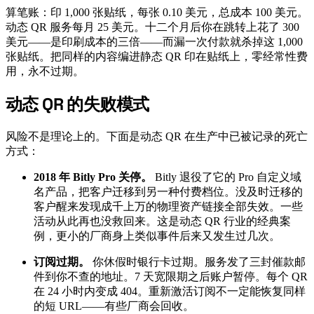
算笔账：印 1,000 张贴纸，每张 0.10 美元，总成本 100 美元。
动态 QR 服务每月 25 美元。十二个月后你在跳转上花了 300
美元——是印刷成本的三倍——而漏一次付款就杀掉这 1,000
张贴纸。把同样的内容编进静态 QR 印在贴纸上，零经常性费
用，永不过期。
动态 QR 的失败模式
#
风险不是理论上的。下面是动态 QR 在生产中已被记录的死亡
方式：
2018 年 Bitly Pro 关停。
Bitly 退役了它的 Pro 自定义域
名产品，把客户迁移到另一种付费档位。没及时迁移的
客户醒来发现成千上万的物理资产链接全部失效。一些
活动从此再也没救回来。这是动态 QR 行业的经典案
例，更小的厂商身上类似事件后来又发生过几次。
订阅过期。
你休假时银行卡过期。服务发了三封催款邮
件到你不查的地址。7 天宽限期之后账户暂停。每个 QR
在 24 小时内变成 404。重新激活订阅不一定能恢复同样
的短 URL——有些厂商会回收。