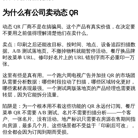
为什么有公司卖动态 QR
#
动态 QR 厂商不是在搞骗局。这个产品有真实价值，在决定要
不要用之前值得理解清楚他们在卖什么。
卖点：印刷之后还能改目标。按时间、地点、设备追踪扫描数
据。A/B 测试落地页。不撤掉物料就能暂停活动。餐厅换品牌
时改菜单 URL。修印好名片上的 URL 错别字而不必重印一万
张。
这里有些是真有用。一个跑六周电视广告并加挂 QR 的市场团
队需要分析数据：哪些时段拉动了扫描，哪些区域转化更好，
哪些素材表现最强。一个测试两版落地页的产品经理也需要跳
转层，因为它能拆分流量。
陷阱是：为一个根本用不着这些功能的 QR 永远付订阅。餐厅
菜单 QR 不需要 A/B 测试。名片不需要扫描分析——一个客
户、一张名片、没有活动。地产标识只需要在房源在售期间指
向房源，最多几个月。这些场景都不受益于「印刷后可改」，
但全都会因为订阅到期而受损。