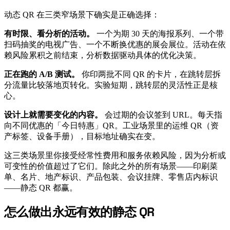
动态 QR 在三类窄场景下确实是正确选择：
有时限、看分析的活动。
一个为期 30 天的海报系列、一个带
扫码抽奖的电视广告、一个不断换优惠的展会展位。活动在依
赖风险累积之前结束，分析数据驱动具体的优化决策。
正在跑的 A/B 测试。
你印两批不同 QR 的卡片，在跳转层拆
分流量比较落地页转化。实验短期，跳转层的灵活性正是核
心。
设计上就需要变化的内容。
会过期的会议签到 URL。每天指
向不同优惠的「今日特惠」QR。工业场景里的运维 QR（资
产标签、设备手册），目标地址确实在变。
这三类场景里你接受经常性费用和服务依赖风险，因为分析或
可变性的价值超过了它们。除此之外的所有场景——印刷菜
单、名片、地产标识、产品包装、会议挂牌、零售店内标识
——静态 QR 都赢。
怎么做出永远有效的静态 QR
#