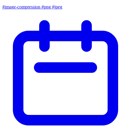
#image-compression
#png
#jpeg