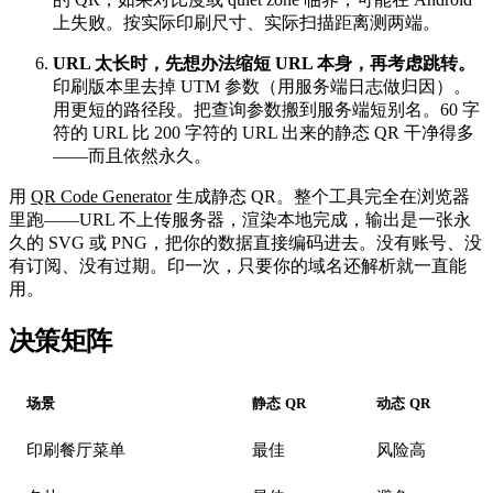
上失败。按实际印刷尺寸、实际扫描距离测两端。
URL 太长时，先想办法缩短 URL 本身，再考虑跳转。
印刷版本里去掉 UTM 参数（用服务端日志做归因）。
用更短的路径段。把查询参数搬到服务端短别名。60 字
符的 URL 比 200 字符的 URL 出来的静态 QR 干净得多
——而且依然永久。
用
QR Code Generator
生成静态 QR。整个工具完全在浏览器
里跑——URL 不上传服务器，渲染本地完成，输出是一张永
久的 SVG 或 PNG，把你的数据直接编码进去。没有账号、没
有订阅、没有过期。印一次，只要你的域名还解析就一直能
用。
决策矩阵
#
场景
静态 QR
动态 QR
印刷餐厅菜单
最佳
风险高