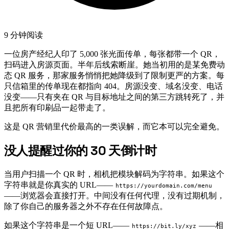
9 分钟阅读
一位房产经纪人印了 5,000 张光面传单，每张都带一个 QR，
扫码进入房源页面。半年后线索断崖。她当初用的是某免费动
态 QR 服务，那家服务悄悄把她降级到了限制更严的方案。每
只信箱里的传单现在都指向 404。房源没变、域名没变、电话
没变——只有夹在 QR 与目标地址之间的第三方跳转死了，并
且把所有印刷品一起带走了。
这是 QR 营销里代价最高的一类误解，而它本可以完全避免。
没人提醒过你的 30 天倒计时
#
当用户扫描一个 QR 时，相机把模块解码为字符串。如果这个
字符串就是你真实的 URL——
https://yourdomain.com/menu
——浏览器会直接打开。中间没有任何代理，没有过期机制，
除了你自己的服务器之外不存在任何故障点。
如果这个字符串是一个短 URL——
——相
https://bit.ly/xyz