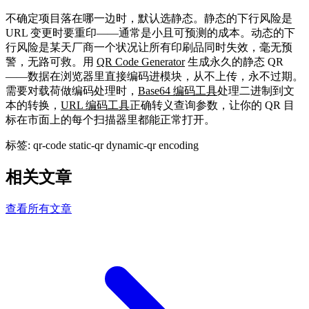
不确定项目落在哪一边时，默认选静态。静态的下行风险是
URL 变更时要重印——通常是小且可预测的成本。动态的下
行风险是某天厂商一个状况让所有印刷品同时失效，毫无预
警，无路可救。用
QR Code Generator
生成永久的静态 QR
——数据在浏览器里直接编码进模块，从不上传，永不过期。
需要对载荷做编码处理时，
Base64 编码工具
处理二进制到文
本的转换，
URL 编码工具
正确转义查询参数，让你的 QR 目
标在市面上的每个扫描器里都能正常打开。
标签:
qr-code
static-qr
dynamic-qr
encoding
相关文章
查看所有文章