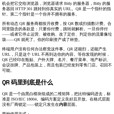
机会把它交给浏览器，浏览器请求 Bitly 的服务器，Bitly 的服
务器回 HTTP 301 跳转到你真实的 URL。QR 是一个指针的指
针。第二个指针是一个你并不拥有的服务。
所有动态 QR 服务商都按月收费，按 QR 数或扫描数计费。合
同里隐含的条款是：只要你付费，跳转就解析。一旦你停付
——或者它停止运营、被收购、改了定价、判定你的流量像垃
圾——QR 就死了。你的印刷资产成了杯垫。
终端用户没有任何办法察觉这件事。QR 还能扫，还能产生
URL，只是这个 URL 不再到达你的内容。等你发现的时候，
QR 已经印在瓶贴、户外大牌、名片、餐厅菜单、地产标识、
会议挂牌、产品包装上，而且包装已经发到零售门店。召回不
可能。
QR 码里到底是什么
#
QR 是一个由黑白模块组成的二维矩阵，把比特编码进去，标
准是 ISO/IEC 18004。编码方案定义良好且开放。在格式层面
没有厂商锁定——锁定只发生在
内容
层面。
两种使用方式：