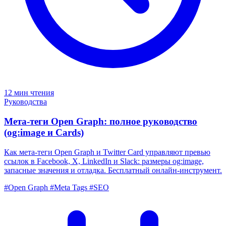
12 мин чтения
Руководства
Мета-теги Open Graph: полное руководство
(og:image и Cards)
Как мета-теги Open Graph и Twitter Card управляют превью
ссылок в Facebook, X, LinkedIn и Slack: размеры og:image,
запасные значения и отладка. Бесплатный онлайн-инструмент.
#Open Graph
#Meta Tags
#SEO