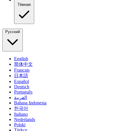
Тёмная
Русский
English
简体中文
Français
日本語
Español
Deutsch
Português
العربية
Bahasa Indonesia
한국어
Italiano
Nederlands
Polski
Türkçe