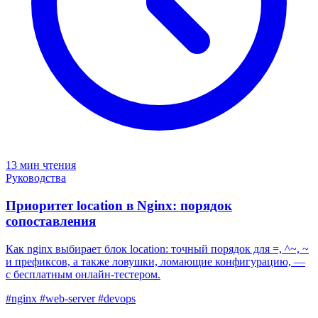
13 мин чтения
Руководства
Приоритет location в Nginx: порядок
сопоставления
Как nginx выбирает блок location: точный порядок для =, ^~, ~
и префиксов, а также ловушки, ломающие конфигурацию, —
с бесплатным онлайн-тестером.
#nginx
#web-server
#devops