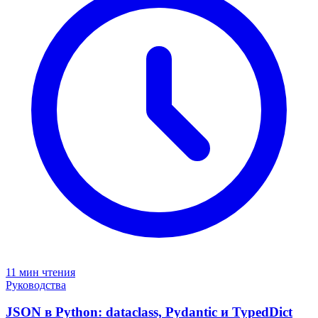
11 мин чтения
Руководства
JSON в Python: dataclass, Pydantic и TypedDict