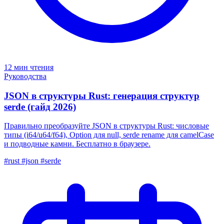
12 мин чтения
Руководства
JSON в структуры Rust: генерация структур
serde (гайд 2026)
Правильно преобразуйте JSON в структуры Rust: числовые
типы (i64/u64/f64), Option для null, serde rename для camelCase
и подводные камни. Бесплатно в браузере.
#rust
#json
#serde