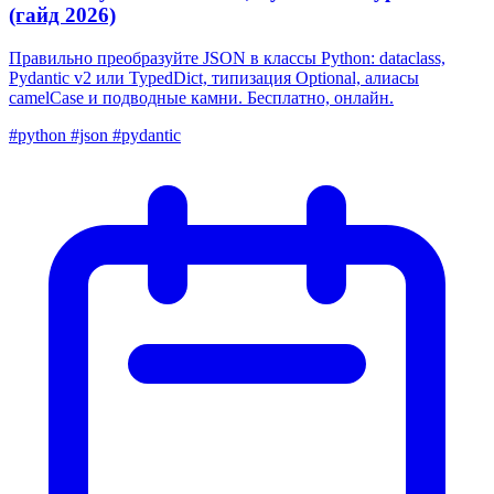
(гайд 2026)
Правильно преобразуйте JSON в классы Python: dataclass,
Pydantic v2 или TypedDict, типизация Optional, алиасы
camelCase и подводные камни. Бесплатно, онлайн.
#python
#json
#pydantic